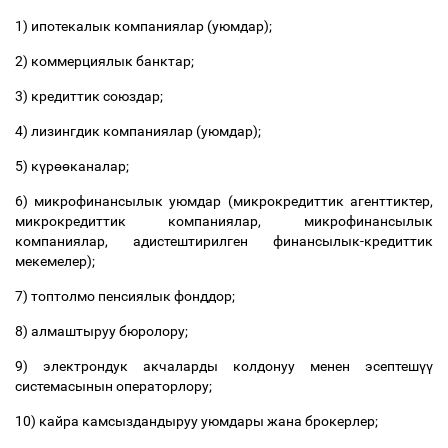
1) ипотекалык компаниялар (уюмдар);
2) коммерциялык банктар;
3) кредиттик союздар;
4) лизингдик компаниялар (уюмдар);
5) к
ү
р
өө
каналар;
6) микрофинансылык уюмдар (микрокредиттик агенттиктер,
микрокредиттик компаниялар, микрофинансылык
компаниялар, адистештирилген финансылык-кредиттик
мекемелер);
7) топтолмо пенсиялык фонддор;
8) алмаштыруу бюролору;
9) электрондук акчаларды колдонуу менен эсептеш
үү
системасынын операторлору;
10) кайра камсыздандыруу уюмдары жана брокерлер;