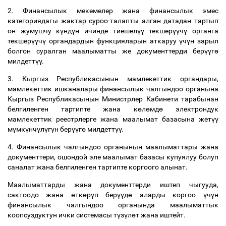
2. Финансылык мекемелер жана финансылык эмес
категориядагы жактар суроо-талапты алган датадан тартып
он жумушчу к
ү
нд
ү
н ичинде тиешел
үү
текшер
үү
ч
ү
органга
текшер
үү
ч
ү
органдардын функцияларын аткаруу
ү
ч
ү
н зарыл
болгон суралган маалыматты же документтерди бер
үү
г
ө
милдетт
үү
.
3. Кыргыз Республикасынын мамлекеттик органдары,
мамлекеттик ишканалары финансылык чалгындоо органына
Кыргыз Республикасынын Министрлер Кабинети тарабынан
белгиленген тартипте жана к
ө
л
ө
мд
ө
электрондук
мамлекеттик реестрлерге жана маалымат базасына жет
үү
м
ү
мк
ү
нч
ү
л
ү
г
ү
н бер
үү
г
ө
милдетт
үү
.
4. Финансылык чалгындоо органынын маалыматтары жана
документтери, ошондой эле маалымат базасы купуялуу болуп
саналат жана белгиленген тартипте коргоого алынат.
Маалыматтарды жана документтерди иштеп чыгууда,
сактоодо жана
ө
тк
ө
р
ү
п бер
үү
д
ө
аларды коргоо
ү
ч
ү
н
финансылык чалгындоо органында маалыматтык
коопсуздуктун ички системасы т
ү
з
ү
л
ө
т жана иштейт.