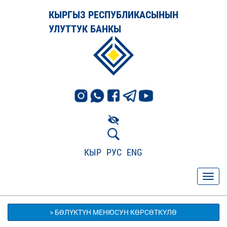
КЫРГЫЗ РЕСПУБЛИКАСЫНЫН
УЛУТТУК БАНКЫ
КЫР
РУС
ENG
> БӨЛҮКТҮН МЕНЮСУН КӨРСӨТКҮЛӨ