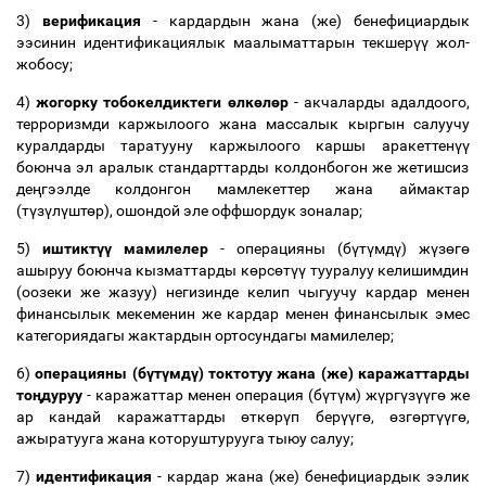
3)
верификация
- кардардын жана (же) бенефициардык
ээсинин идентификациялык маалыматтарын текшер
үү
жол-
жобосу;
4)
жогорку тобокелдиктеги
ө
лк
ө
л
ө
р
- акчаларды адалдоого,
терроризмди каржылоого жана массалык кыргын салуучу
куралдарды таратууну каржылоого каршы аракеттен
үү
боюнча эл аралык стандарттарды колдонбогон же жетишсиз
де
ң
гээлде колдонгон мамлекеттер жана аймактар
(т
ү
з
ү
л
ү
шт
ө
р), ошондой эле оффшордук зоналар;
5)
иштикт
үү
мамилелер
- операцияны (б
ү
т
ү
мд
ү
) ж
ү
з
ө
г
ө
ашыруу боюнча кызматтарды к
ө
рс
ө
т
үү
тууралуу келишимдин
(оозеки же жазуу) негизинде келип чыгуучу кардар менен
финансылык мекеменин же кардар менен финансылык эмес
категориядагы жактардын ортосундагы мамилелер;
6)
операцияны (б
ү
т
ү
мд
ү
) токтотуу жана (же) каражаттарды
то
ң
дуруу
- каражаттар менен операция (б
ү
т
ү
м) ж
ү
рг
ү
з
үү
г
ө
же
ар кандай каражаттарды
ө
тк
ө
р
ү
п бер
үү
г
ө
,
ө
зг
ө
рт
үү
г
ө
,
ажыратууга жана которуштурууга тыюу салуу;
7)
идентификация
- кардар жана (же) бенефициардык ээлик