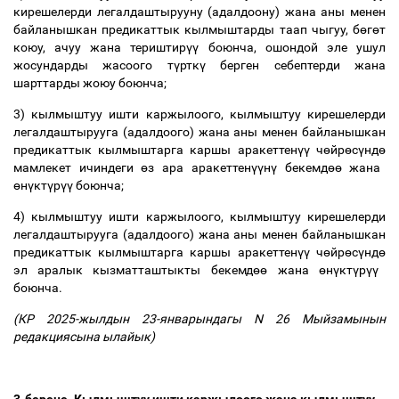
кирешелерди легалдаштырууну (адалдоону) жана аны менен
байланышкан предикаттык кылмыштарды таап чыгуу, б
ө
г
ө
т
коюу, ачуу жана териштир
үү
боюнча, ошондой эле ушул
жосундарды жасоого т
ү
ртк
ү
берген себептерди жана
шарттарды жоюу боюнча;
3) кылмыштуу ишти каржылоого, кылмыштуу кирешелерди
легалдаштырууга (адалдоого) жана аны менен байланышкан
предикаттык кылмыштарга каршы аракеттен
үү
ч
ө
йр
ө
с
ү
нд
ө
мамлекет ичиндеги
ө
з ара аракеттен
үү
н
ү
бекемд
өө
жана
ө
н
ү
кт
ү
р
үү
боюнча;
4) кылмыштуу ишти каржылоого, кылмыштуу кирешелерди
легалдаштырууга (адалдоого) жана аны менен байланышкан
предикаттык кылмыштарга каршы аракеттен
үү
ч
ө
йр
ө
с
ү
нд
ө
эл аралык кызматташтыкты бекемд
өө
жана
ө
н
ү
кт
ү
р
үү
боюнча.
(КР
2025-жылдын 23-январындагы N 26
Мыйзамынын
редакциясына ылайык)