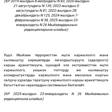
(КР
2019-жылдын 8-июлундагы N 83
,
2020-жылдын
21-августундагы N 139
,
2022-жылдын 5-
августундагы N 81
,
2022-жылдын 28-
декабрындагы N 125
,
2024-жылдын 7-
февралындагы N 38
,
2025-жылдын 23-
январындагы N 26
Мыйзамдарынын
редакцияларына ылайык)
Ушул Мыйзам террористтик ишти каржылоого жана
кылмыштуу кирешелерди легалдаштырууга (адалдоого)
каршы аракеттен
үү
г
ө
, ошондой эле экстремисттик ишти
каржылоого, уюшкан топторду же кылмыштуу
коомдоштуктарды каржылоого жана массалык кыргын
салуучу куралды таратууну каржылоого каршы аракеттен
үү
г
ө
багытталган чаралардын системасын белгилейт.
(КР
2025-жылдын 23-январындагы N 26
Мыйзамынын
редакциясына ылайык)