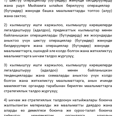
1) шект
үү
операциялар (б
ү
т
ү
мд
ө
р) ж
ө
н
ү
нд
ө
билдир
үү
л
ө
рд
ү
жана ушул Мыйзамга ылайык берил
үү
ч
ү
операциялар
(б
ү
т
ү
мд
ө
р) ж
ө
н
ү
нд
ө
башка маалыматтарды топтоо (алуу)
жана сактоо;
2) кылмыштуу ишти каржылоо, кылмыштуу кирешелерди
легалдаштыруу (адалдоо), предикаттык кылмыштар менен
байланышкан операцияларды (б
ү
т
ү
мд
ө
рд
ү
) же жосундарды
аныктоо
ү
ч
ү
н шект
үү
операциялар (б
ү
т
ү
мд
ө
р) ж
ө
н
ү
нд
ө
билдир
үү
л
ө
рг
ө
жана операциялар (б
ү
т
ү
мд
ө
р) ж
ө
н
ү
нд
ө
маалыматтарга, ошондой эле колдо болгон жана жеткиликт
үү
маалыматтарга ыкчам талдоо ж
ү
рг
ү
з
үү
;
3) кылмыштуу ишти каржылоо, кылмыштуу кирешелерди
легалдаштыруу (адалдоо) менен байланышкан
тенденцияларды жана схемаларды аныктоо
ү
ч
ү
н колдо
болгон жана жеткиликт
үү
маалыматтарга, анын ичинде
мамлекеттик органдар тарабынан берилген маалыматтарга
стратегиялык талдоо ж
ү
рг
ү
з
үү
;
4) ыкчам же стратегиялык талдоонун натыйжалары боюнча
жалпыланган материалды же маалыматты даярдоо жана
аларды
ө
з демилгеси боюнча же суроо-талап боюнча
тийишт
үү
мамлекеттик органдарга, алардын