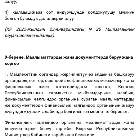
салуу;
4) кылмыш-жаза сот
ө
нд
ү
р
ү
ш
ү
нд
ө
колдонулушу м
ү
мк
ү
н
болгон буюмдук далилдерди алуу.
(КР
2025-жылдын 23-январындагы N 26
Мыйзамынын
редакциясына ылайык)
9-берене. Маалыматтарды жана документтерди бер
үү
жана
коргоо
1. Мамлекеттик органдар, жергиликт
үү
ө
з алдынча башкаруу
органдары, соттор, ошондой эле финансылык мекемелер жана
финансылык эмес категориядагы жактар, Кыргыз
Республикасынын тармактык мыйзамдарына ылайык,
финансылык чалгындоо органына сураган маалыматтарды
же документтерди финансылык чалгындоо органынын жазуу
ж
ү
з
ү
нд
ө
г
ү
суроо-талабында белгиленген м
өө
н
ө
тт
ө
беришет.
Финансылык чалгындоо органына маалыматтарды жана
документтерди бер
үү
тартиби Кыргыз Республикасынын
Министрлер Кабинети тарабынан бекитилет.