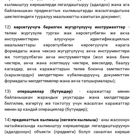
кылмыштуу кирешелерди легалдаштыруу (адалдоо) жана ага
байланышкан предикаттык кылмыштарды жасалгандыгына
шектелгендиги тууралуу маалыматты камтыган документ;
12)
к
ө
рс
ө
т
үү
ч
ү
г
ө
берилген ж
ү
г
ү
рт
ү
л
үү
ч
ү
инструменттер
-
т
ө
л
ө
м ж
ү
рг
ү
з
ү
л
ө
турган жак к
ө
рс
ө
т
ү
лб
ө
г
ө
н же акча
инструменттерин алуучунун идентификациялык
маалыматтары к
ө
рс
ө
т
ү
лб
ө
г
ө
н к
ө
рс
ө
т
үү
ч
ү
г
ө
карата
формадагы жана чексиз ж
ү
г
ү
рт
ү
л
үү
ч
ү
акча инструменттери
же толтурулбаган акча инструменттери (жол жана банк
чектери, акча жана эсептеш
үү
чектери, векселдер, баалуу
кагаздар, акча каражаттарын т
ө
л
өө
боюнча эмитенттин
(карызкордун) милдеттерин к
ү
б
ө
л
ө
нд
ү
р
үү
ч
ү
, документтик
формадагы милдеттемелер жана акча тапшырмалары);
13)
операциялар (б
ү
т
ү
мд
ө
р)
- каражаттар менен
байланышкан жарандык укуктарды жана милдеттерди
белгил
өө
,
ө
зг
ө
рт
үү
же токтотуу
ү
ч
ү
н жасалган каражаттар
менен ар кандай операциялар (б
ү
т
ү
мд
ө
р);
14)
предикаттык кылмыш (негизги кылмыш)
- аны жасоонун
натыйжасында кылмыштуу кирешелерди легалдаштыруунун
(адалдоонун) объекти (предмети) болуп саналган киреше