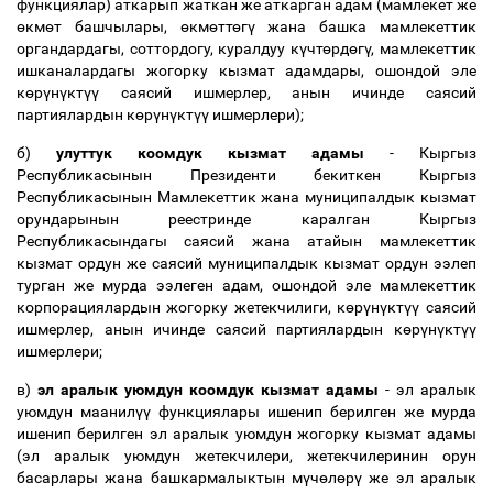
функциялар) аткарып жаткан же аткарган адам (мамлекет же
ө
км
ө
т башчылары,
ө
км
ө
тт
ө
г
ү
жана башка мамлекеттик
органдардагы, соттордогу, куралдуу к
ү
чт
ө
рд
ө
г
ү
, мамлекеттик
ишканалардагы жогорку кызмат адамдары, ошондой эле
к
ө
р
ү
н
ү
кт
үү
саясий ишмерлер, анын ичинде саясий
партиялардын к
ө
р
ү
н
ү
кт
үү
ишмерлери);
б)
улуттук коомдук кызмат адамы
- Кыргыз
Республикасынын Президенти бекиткен Кыргыз
Республикасынын Мамлекеттик жана муниципалдык кызмат
орундарынын реестринде каралган Кыргыз
Республикасындагы саясий жана атайын мамлекеттик
кызмат ордун же саясий муниципалдык кызмат ордун ээлеп
турган же мурда ээлеген адам, ошондой эле мамлекеттик
корпорациялардын жогорку жетекчилиги, к
ө
р
ү
н
ү
кт
үү
саясий
ишмерлер, анын ичинде саясий партиялардын к
ө
р
ү
н
ү
кт
үү
ишмерлери;
в)
эл аралык уюмдун коомдук кызмат адамы
- эл аралык
уюмдун маанил
үү
функциялары ишенип берилген же мурда
ишенип берилген эл аралык уюмдун жогорку кызмат адамы
(эл аралык уюмдун жетекчилери, жетекчилеринин орун
басарлары жана башкармалыктын м
ү
ч
ө
л
ө
р
ү
же эл аралык