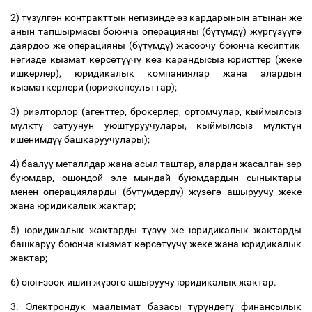
2) т
ү
з
ү
лг
ө
н контракттын негизинде
ө
з кардарынын атынан же
анын тапшырмасы боюнча операцияны (б
ү
т
ү
мд
ү
) ж
ү
рг
ү
з
үү
г
ө
даярдоо же операцияны (б
ү
т
ү
мд
ү
) жасоочу боюнча кесиптик
негизде кызмат к
ө
рс
ө
т
үү
ч
ү
к
ө
з карандысыз юристтер (жеке
ишкерлер), юридикалык компаниялар жана алардын
кызматкерлери (юрисконсульттар);
3) риэлторлор (агенттер, брокерлер, ортомчулар, кыймылсыз
м
ү
лкт
ү
сатуунун уюштуруучулары, кыймылсыз м
ү
лкт
ү
н
ишенимд
үү
башкаруучулары);
4) баалуу металлдар жана асыл таштар, алардан жасалган зер
буюмдар, ошондой эле мындай буюмдардын сыныктары
менен операцияларды (б
ү
т
ү
мд
ө
рд
ү
) ж
ү
з
ө
г
ө
ашыруучу жеке
жана юридикалык жактар;
5) юридикалык жактарды т
ү
з
үү
же юридикалык жактарды
башкаруу боюнча кызмат к
ө
рс
ө
т
үү
ч
ү
жеке жана юридикалык
жактар;
6) оюн-зоок ишин ж
ү
з
ө
г
ө
ашыруучу юридикалык жактар.
3. Электрондук маалымат базасы т
ү
р
ү
нд
ө
г
ү
финансылык