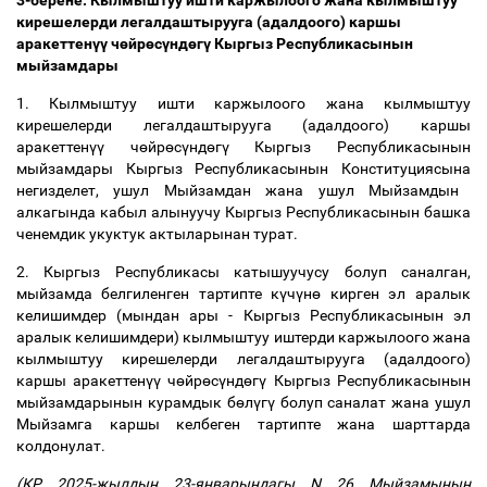
3-берене. Кылмыштуу ишти каржылоого жана кылмыштуу
кирешелерди легалдаштырууга (адалдоого) каршы
аракеттен
үү
ч
ө
йр
ө
с
ү
нд
ө
г
ү
Кыргыз Республикасынын
мыйзамдары
1. Кылмыштуу ишти каржылоого жана кылмыштуу
кирешелерди легалдаштырууга (адалдоого) каршы
аракеттен
үү
ч
ө
йр
ө
с
ү
нд
ө
г
ү
Кыргыз Республикасынын
мыйзамдары Кыргыз Республикасынын
Конституциясына
негизделет, ушул Мыйзамдан жана ушул Мыйзамдын
алкагында кабыл алынуучу Кыргыз Республикасынын башка
ченемдик укуктук актыларынан турат.
2. Кыргыз Республикасы катышуучусу болуп саналган,
мыйзамда белгиленген тартипте к
ү
ч
ү
н
ө
кирген эл аралык
келишимдер (мындан ары - Кыргыз Республикасынын эл
аралык келишимдери) кылмыштуу иштерди каржылоого жана
кылмыштуу кирешелерди легалдаштырууга (адалдоого)
каршы аракеттен
үү
ч
ө
йр
ө
с
ү
нд
ө
г
ү
Кыргыз Республикасынын
мыйзамдарынын курамдык б
ө
л
ү
г
ү
болуп саналат жана ушул
Мыйзамга каршы келбеген тартипте жана шарттарда
колдонулат.
(КР
2025-жылдын 23-январындагы N 26
Мыйзамынын