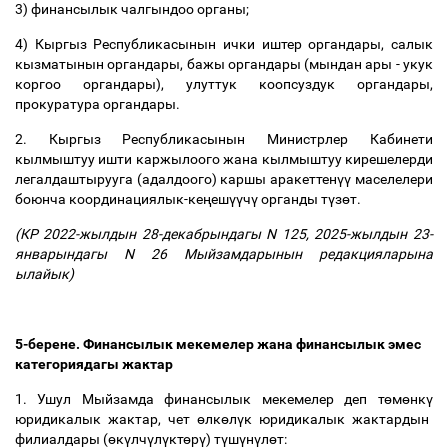
3) финансылык чалгындоо органы;
4) Кыргыз Республикасынын ички иштер органдары, салык
кызматынын органдары, бажы органдары (мындан ары - укук
коргоо органдары), улуттук коопсуздук органдары,
прокуратура органдары.
2. Кыргыз Республикасынын Министрлер Кабинети
кылмыштуу ишти каржылоого жана кылмыштуу кирешелерди
легалдаштырууга (адалдоого) каршы аракеттен
үү
маселелери
боюнча координациялык-ке
ң
еш
үү
ч
ү
органды т
ү
з
ө
т.
(КР
2022-жылдын 28-декабрындагы N 125
,
2025-жылдын 23-
январындагы N 26
Мыйзамдарынын редакцияларына
ылайык)
5-берене. Финансылык мекемелер жана финансылык эмес
категориядагы жактар
1. Ушул Мыйзамда финансылык мекемелер деп т
ө
м
ө
нк
ү
юридикалык жактар, чет
ө
лк
ө
л
ү
к юридикалык жактардын
филиалдары (
ө
к
ү
лч
ү
л
ү
кт
ө
р
ү
) т
ү
ш
ү
н
ү
л
ө
т: