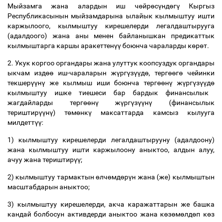
Мыйзамга жана алардын иш ч
ө
йр
ө
с
ү
нд
ө
г
ү
Кыргыз
Республикасынын мыйзамдарына ылайык кылмыштуу ишти
каржылоого, кылмыштуу кирешелерди легалдаштырууга
(адалдоого) жана аны менен байланышкан предикаттык
кылмыштарга каршы аракеттен
үү
боюнча чараларды к
ө
р
ө
т.
2. Укук коргоо органдары жана улуттук коопсуздук органдары
ыкчам изд
өө
иш-чараларын ж
ү
рг
ү
з
үү
д
ө
, терг
өө
г
ө
чейинки
текшер
үү
н
ү
же кылмыш иши боюнча терг
өө
н
ү
ж
ү
рг
ү
з
үү
д
ө
кылмыштуу ишке тиешеси бар бардык финансылык
жагдайларды терг
өө
н
ү
ж
ү
рг
ү
з
үү
н
ү
(финансылык
териштир
үү
н
ү
) т
ө
м
ө
нк
ү
максаттарда камсыз кылууга
милдетт
үү
:
1) кылмыштуу кирешелерди легалдаштырууну (адалдоону)
жана кылмыштуу ишти каржылоону аныктоо, алдын алуу,
ачуу жана териштир
үү
;
2) кылмыштуу тармактын
ө
лч
ө
мд
ө
р
ү
н жана (же) кылмыштын
масштабдарын аныктоо;
3) кылмыштуу кирешелерди, акча каражаттарын же башка
кандай болбосун активдерди аныктоо жана к
ө
з
ө
м
ө
лд
ө
п к
ө
з