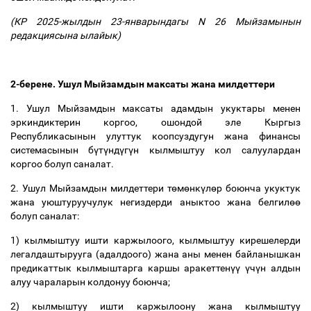
(КР
2025-жылдын 23-январындагы N 26
Мыйзамынын
редакциясына ылайык)
2-берене. Ушул Мыйзамдын максаты жана милдеттери
1. Ушул Мыйзамдын максаты адамдын укуктары менен
эркиндиктерин коргоо, ошондой эле Кыргыз
Республикасынын улуттук коопсуздугун жана финансы
системасынын б
ү
т
ү
нд
ү
г
ү
н кылмыштуу кол салуулардан
коргоо болуп саналат.
2. Ушул Мыйзамдын милдеттери т
ө
м
ө
нк
ү
л
ө
р боюнча укуктук
жана уюштуруучулук негиздерди аныктоо жана белгил
өө
болуп саналат:
1) кылмыштуу ишти каржылоого, кылмыштуу кирешелерди
легалдаштырууга (адалдоого) жана аны менен байланышкан
предикаттык кылмыштарга каршы аракеттен
үү
ү
ч
ү
н алдын
алуу чараларын колдонуу боюнча;
2) кылмыштуу ишти каржылоону жана кылмыштуу