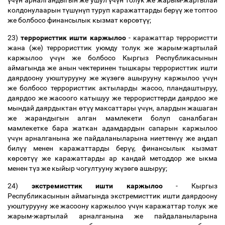
ү
ч
ү
н арналгандыгын же ушул
ү
ч
ү
н толук же жарым-жартылай
колдонулаарын т
ү
ш
ү
н
ү
п туруп каражаттарды бер
үү
же топтоо
же болбосо финансылык кызмат к
ө
рс
ө
т
үү
;
23)
террористтик ишти каржылоо
- каражаттар террористти
жана (же) террористтик уюмду толук же жарым-жартылай
каржылоо
ү
ч
ү
н же болбосо Кыргыз Республикасынын
аймагында же анын чектеринен тышкары террористтик ишти
даярдоону уюштурууну же ж
ү
з
ө
г
ө
ашырууну каржылоо
ү
ч
ү
н
же болбосо террористтик актыларды жасоо, пландаштыруу,
даярдоо же жасоого катышуу же террористтерди даярдоо же
мындай даярдыктан
ө
т
үү
максаттары
ү
ч
ү
н, алардын жашаган
же жарандыгын алган мамлекети болуп саналбаган
мамлекетке бара жаткан адамдардын сапарын каржылоо
ү
ч
ү
н арналганына же пайдаланыларына ниеттен
үү
же а
ң
дап
бил
үү
менен каражаттарды бер
үү
, финансылык кызмат
к
ө
рс
ө
т
үү
же каражаттарды ар кандай методдор же ыкма
менен т
ү
з же кыйыр чогултууну ж
ү
з
ө
г
ө
ашыруу;
24)
экстремисттик ишти каржылоо
- Кыргыз
Республикасынын аймагында экстремисттик ишти даярдоону
уюштурууну же жасоону каржылоо
ү
ч
ү
н каражаттар толук же
жарым-жартылай арналганына же пайдаланыларына