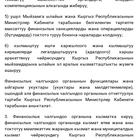
компетенциясынын алкагында жибер
үү
;
5) ушул Мыйзамга ылайык жана Кыргыз Республикасынын
Министрлер Кабинети тарабынан белгиленген тартипте
максаттуу финансылык санкцияларды жана операцияларды
(б
ү
т
ү
мд
ө
рд
ү
) токтото туруу боюнча чараларды колдонуу;
6) кылмыштуу ишти каржылоого жана кылмыштуу
кирешелерди легалдаштырууга (адалдоого) каршы
аракеттен
үү
ч
ө
йр
ө
с
ү
нд
ө
г
ү
Кыргыз Республикасынын
мыйзамдарына ылайык эл аралык кызматташтыкты ж
ү
з
ө
г
ө
ашыруу.
Финансылык чалгындоо органынын функциялары жана
ыйгарым укуктары (укуктары жана милдеттенмелери),
ошондой эле финансылык чалгындоо органынын отчеттуулук
тартиби Кыргыз Республикасынын Министрлер Кабинети
тарабынан аныкталат.
3. Финансылык чалгындоо органына кызматка кир
үү
,
финансылык чалгындоо органында кызмат
ө
т
өө
жана аны
токтотуу мамлекеттик жарандык кызмат жана муниципалдык
кызмат ч
ө
йр
ө
с
ү
нд
ө
г
ү
Кыргыз Республикасынын