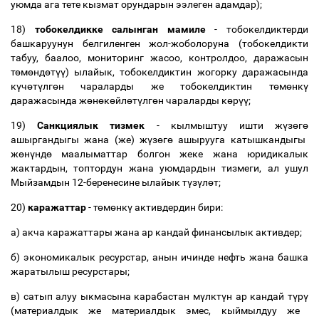
уюмда ага тете кызмат орундарын ээлеген адамдар);
18)
тобокелдикке салынган мамиле
- тобокелдиктерди
башкаруунун белгиленген жол-жоболоруна (тобокелдикти
табуу, баалоо, мониторинг жасоо, контролдоо, даражасын
т
ө
м
ө
нд
ө
т
үү
) ылайык, тобокелдиктин жогорку даражасында
к
ү
ч
ө
т
ү
лг
ө
н чараларды же тобокелдиктин т
ө
м
ө
нк
ү
даражасында ж
ө
н
ө
к
ө
йл
ө
т
ү
лг
ө
н чараларды к
ө
р
үү
;
19)
Санкциялык тизмек
- кылмыштуу ишти ж
ү
з
ө
г
ө
ашыргандыгы жана (же) ж
ү
з
ө
г
ө
ашырууга катышкандыгы
ж
ө
н
ү
нд
ө
маалыматтар болгон жеке жана юридикалык
жактардын, топтордун жана уюмдардын тизмеги, ал ушул
Мыйзамдын
12-беренесине
ылайык т
ү
з
ү
л
ө
т;
20)
каражаттар
- т
ө
м
ө
нк
ү
активдердин бири:
а) акча каражаттары жана ар кандай финансылык активдер;
б) экономикалык ресурстар, анын ичинде нефть жана башка
жаратылыш ресурстары;
в) сатып алуу ыкмасына карабастан м
ү
лкт
ү
н ар кандай т
ү
р
ү
(материалдык же материалдык эмес, кыймылдуу же