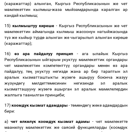
(каражаттар) алынган, Кыргыз Республикасынын же чет
мамлекеттин кылмыш-жаза мыйзамдарында каралган ар
кандай кылмыш;
15)
кылмыштуу киреше
- Кыргыз Республикасынын же чет
мамлекеттин аймагында кылмыш жасоонун натыйжасында
т
ү
з же кыйыр т
ү
рд
ө
алынган же чыгарылып алынган киреше
(каражаттар);
16)
ө
з ара пайдалуу принцип
- ага ылайык Кыргыз
Республикасынын ыйгарым укуктуу мамлекеттик органдары
чет мамлекеттин компетентт
үү
органдары менен
ө
з ара
пайдалуу, те
ң
укуктуу негизде жана ар бир тараптын эл
аралык кызматташтыкты ж
ү
з
ө
г
ө
ашыруу боюнча жазуу
ж
ү
з
ү
нд
ө
г
ү
милдеттемесинин негизинде эл аралык
кызматташууну ж
ү
з
ө
г
ө
ашырган эл аралык мамилелердин
жалпыга таанылган принциби;
17)
коомдук кызмат адамдары
- т
ө
м
ө
нд
ө
г
ү
жеке адамдардын
бири:
а)
чет
ө
лк
ө
л
ү
к коомдук кызмат адамы
- чет мамлекетте
маанил
үү
мамлекеттик же саясий функцияларды (коомдук