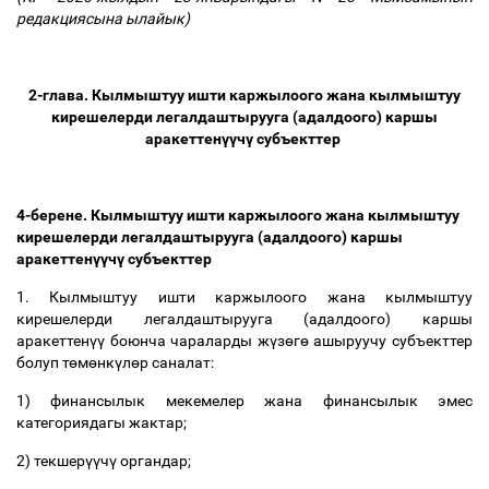
редакциясына ылайык)
2-глава. Кылмыштуу ишти каржылоого жана кылмыштуу
кирешелерди легалдаштырууга (адалдоого) каршы
аракеттен
үү
ч
ү
субъекттер
4-берене. Кылмыштуу ишти каржылоого жана кылмыштуу
кирешелерди легалдаштырууга (адалдоого) каршы
аракеттен
үү
ч
ү
субъекттер
1. Кылмыштуу ишти каржылоого жана кылмыштуу
кирешелерди легалдаштырууга (адалдоого) каршы
аракеттен
үү
боюнча чараларды ж
ү
з
ө
г
ө
ашыруучу субъекттер
болуп т
ө
м
ө
нк
ү
л
ө
р саналат:
1) финансылык мекемелер жана финансылык эмес
категориядагы жактар;
2) текшер
үү
ч
ү
органдар;