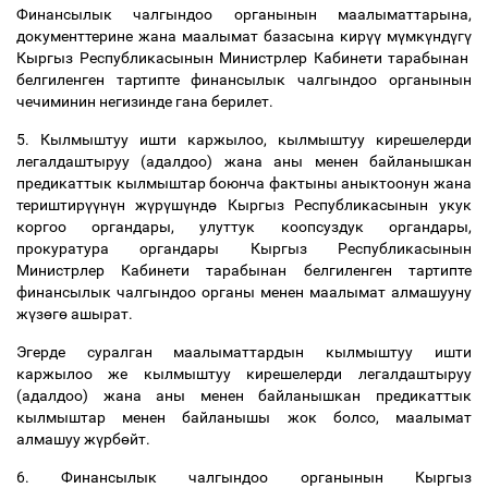
Финансылык чалгындоо органынын маалыматтарына,
документтерине жана маалымат базасына кир
үү
м
ү
мк
ү
нд
ү
г
ү
Кыргыз Республикасынын Министрлер Кабинети тарабынан
белгиленген тартипте финансылык чалгындоо органынын
чечиминин негизинде гана берилет.
5. Кылмыштуу ишти каржылоо, кылмыштуу кирешелерди
легалдаштыруу (адалдоо) жана аны менен байланышкан
предикаттык кылмыштар боюнча фактыны аныктоонун жана
териштир
үү
н
ү
н ж
ү
р
ү
ш
ү
нд
ө
Кыргыз Республикасынын укук
коргоо органдары, улуттук коопсуздук органдары,
прокуратура органдары Кыргыз Республикасынын
Министрлер Кабинети тарабынан белгиленген тартипте
финансылык чалгындоо органы менен маалымат алмашууну
ж
ү
з
ө
г
ө
ашырат.
Эгерде суралган маалыматтардын кылмыштуу ишти
каржылоо же кылмыштуу кирешелерди легалдаштыруу
(адалдоо) жана аны менен байланышкан предикаттык
кылмыштар менен байланышы жок болсо, маалымат
алмашуу ж
ү
рб
ө
йт.
6. Финансылык чалгындоо органынын Кыргыз