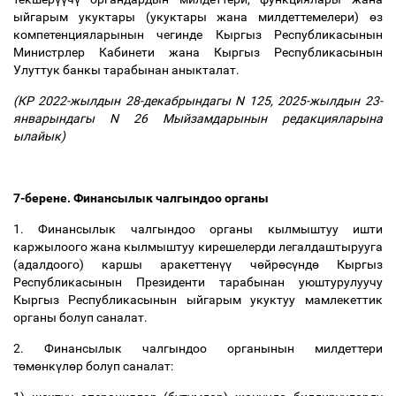
ыйгарым укуктары (укуктары жана милдеттемелери)
ө
з
компетенцияларынын чегинде Кыргыз Республикасынын
Министрлер Кабинети жана Кыргыз Республикасынын
Улуттук банкы тарабынан аныкталат.
(КР
2022-жылдын 28-декабрындагы N 125
,
2025-жылдын 23-
январындагы N 26
Мыйзамдарынын редакцияларына
ылайык)
7-берене. Финансылык чалгындоо органы
1. Финансылык чалгындоо органы кылмыштуу ишти
каржылоого жана кылмыштуу кирешелерди легалдаштырууга
(адалдоого) каршы аракеттен
үү
ч
ө
йр
ө
с
ү
нд
ө
Кыргыз
Республикасынын Президенти тарабынан уюштурулуучу
Кыргыз Республикасынын ыйгарым укуктуу мамлекеттик
органы болуп саналат.
2. Финансылык чалгындоо органынын милдеттери
т
ө
м
ө
нк
ү
л
ө
р болуп саналат: