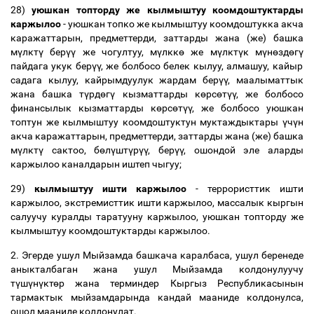
28)
уюшкан топторду же кылмыштуу коомдоштуктарды
каржылоо
- уюшкан топко же кылмыштуу коомдоштукка акча
каражаттарын, предметтерди, заттарды жана (же) башка
м
ү
лкт
ү
бер
үү
же чогултуу, м
ү
лкк
ө
же м
ү
лкт
ү
к м
ү
н
ө
зд
ө
г
ү
пайдага укук бер
үү
, же болбосо белек кылуу, алмашуу, кайыр
садага кылуу, кайрымдуулук жардам бер
үү
, маалыматтык
жана башка т
ү
рд
ө
г
ү
кызматтарды к
ө
рс
ө
т
үү
, же болбосо
финансылык кызматтарды к
ө
рс
ө
т
үү
, же болбосо уюшкан
топтун же кылмыштуу коомдоштуктун муктаждыктары
ү
ч
ү
н
акча каражаттарын, предметтерди, заттарды жана (же) башка
м
ү
лкт
ү
сактоо, б
ө
л
ү
шт
ү
р
үү
, бер
үү
, ошондой эле аларды
каржылоо каналдарын иштеп чыгуу;
29)
кылмыштуу ишти каржылоо
- террористтик ишти
каржылоо, экстремисттик ишти каржылоо, массалык кыргын
салуучу куралды таратууну каржылоо, уюшкан топторду же
кылмыштуу коомдоштуктарды каржылоо.
2. Эгерде ушул Мыйзамда башкача каралбаса, ушул беренеде
аныкталбаган жана ушул Мыйзамда колдонулуучу
т
ү
ш
ү
н
ү
кт
ө
р жана терминдер Кыргыз Республикасынын
тармактык мыйзамдарында кандай мааниде колдонулса,
ошол мааниде колдонулат.