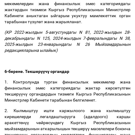
мекемелердин жана финансылык эмес категориядагы
жактардын тизмеси Кыргыз Республикасынын Министрлер
Кабинети аныктаган ыйгарым укуктуу мамлекеттик орган
тарабынан т
ү
з
ү
л
ө
т жана жарыяланат.
(КР
2022-жылдын 5-августундагы N 81
,
2022-жылдын 28-
декабрындагы N 125
,
2024-жылдын 7-февралындагы N 38
,
2025-жылдын 23-январындагы N 26
Мыйзамдарынын
редакцияларына ылайык)
6-берене. Текшер
үү
ч
ү
органдар
1. Контролунда турган финансылык мекемелер жана
финансылык эмес категориядагы жактар к
ө
рс
ө
т
ү
лг
ө
н
текшер
үү
ч
ү
органдардын тизмеги Кыргыз Республикасынын
Министрлер Кабинети тарабынан белгиленет.
2. Кылмыштуу ишти каржылоого жана кылмыштуу
кирешелерди легалдаштырууга (адалдоого) каршы
аракеттен
үү
ч
ө
йр
ө
с
ү
нд
ө
г
ү
Кыргыз Республикасынын
мыйзамдарынын аткарылышын текшер
үү
маселелери боюнча
текшер
үү
ч
ү
органдардын милдеттери, функциялары жана