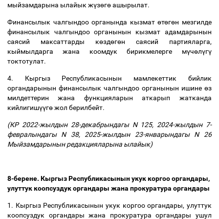
мыйзамдарына ылайык ж
ү
з
ө
г
ө
ашырылат.
Финансылык чалгындоо органында кызмат
ө
т
ө
г
ө
н мезгилде
финансылык чалгындоо органынын кызмат адамдарынын
саясий максаттарды к
ө
зд
ө
г
ө
н саясий партияларга,
кыймылдарга жана коомдук бирикмелерге м
ү
ч
ө
л
ү
г
ү
токтотулат.
4. Кыргыз Республикасынын мамлекеттик бийлик
органдарынын финансылык чалгындоо органынын ишине
ө
з
милдеттерин жана функцияларын аткарып жатканда
кийлигиш
үү
г
ө
жол берилбейт.
(КР
2022-жылдын 28-декабрындагы N 125
,
2024-жылдын 7-
февралындагы N 38
,
2025-жылдын 23-январындагы N 26
Мыйзамдарынын редакцияларына ылайык)
8-берене. Кыргыз Республикасынын укук коргоо органдары,
улуттук коопсуздук органдары жана прокуратура органдары
1. Кыргыз Республикасынын укук коргоо органдары, улуттук
коопсуздук органдары жана прокуратура органдары ушул