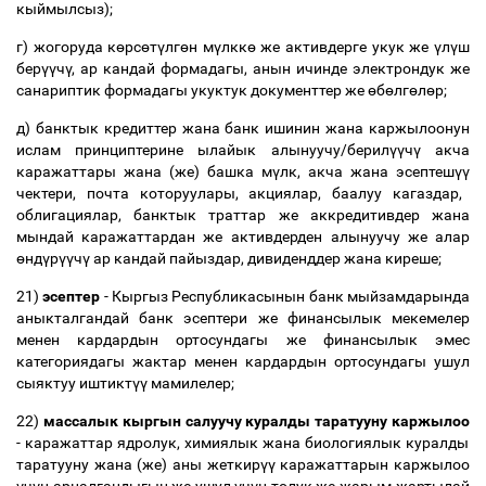
кыймылсыз);
г) жогоруда к
ө
рс
ө
т
ү
лг
ө
н м
ү
лкк
ө
же активдерге укук же
ү
л
ү
ш
бер
үү
ч
ү
, ар кандай формадагы, анын ичинде электрондук же
санариптик формадагы укуктук документтер же
ө
б
ө
лг
ө
л
ө
р;
д) банктык кредиттер жана банк ишинин жана каржылоонун
ислам принциптерине ылайык алынуучу/берил
үү
ч
ү
акча
каражаттары жана (же) башка м
ү
лк, акча жана эсептеш
үү
чектери, почта которуулары, акциялар, баалуу кагаздар,
облигациялар, банктык траттар же аккредитивдер жана
мындай каражаттардан же активдерден алынуучу же алар
ө
нд
ү
р
үү
ч
ү
ар кандай пайыздар, дивиденддер жана киреше;
21)
эсептер
- Кыргыз Республикасынын банк мыйзамдарында
аныкталгандай банк эсептери же финансылык мекемелер
менен кардардын ортосундагы же финансылык эмес
категориядагы жактар менен кардардын ортосундагы ушул
сыяктуу иштикт
үү
мамилелер;
22)
массалык кыргын салуучу куралды таратууну каржылоо
- каражаттар ядролук, химиялык жана биологиялык куралды
таратууну жана (же) аны жеткир
үү
каражаттарын каржылоо