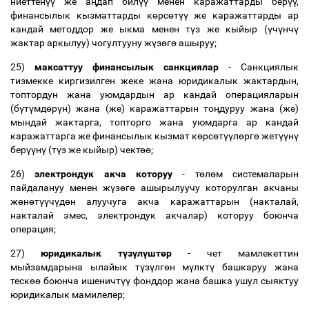
ниеттен
үү
же а
ң
дап бил
үү
менен каражаттарды бер
үү
,
финансылык кызматтарды к
ө
рс
ө
т
үү
же каражаттарды ар
кандай методдор же ыкма менен т
ү
з же кыйыр (
ү
ч
ү
нч
ү
жактар аркылуу) чогултууну ж
ү
з
ө
г
ө
ашыруу;
25)
максаттуу финансылык санкциялар
- Cанкциялык
тизмекке киргизилген жеке жана юридикалык жактардын,
топтордун жана уюмдардын ар кандай операцияларын
(б
ү
т
ү
мд
ө
р
ү
н) жана (же) каражаттарын то
ң
дуруу жана (же)
мындай жактарга, топторго жана уюмдарга ар кандай
каражаттарга же финансылык кызмат к
ө
рс
ө
т
үү
л
ө
рг
ө
жет
үү
н
ү
бер
үү
н
ү
(т
ү
з же кыйыр) чект
өө
;
26)
электрондук акча которуу
- т
ө
л
ө
м системаларын
пайдалануу менен ж
ү
з
ө
г
ө
ашырылуучу которулган акчаны
ж
ө
н
ө
т
үү
ч
ү
д
ө
н алуучуга акча каражаттарын (накталай,
накталай эмес, электрондук акчалар) которуу боюнча
операция;
27)
юридикалык т
ү
з
ү
л
ү
шт
ө
р
- чет мамлекеттин
мыйзамдарына ылайык т
ү
з
ү
лг
ө
н м
ү
лкт
ү
башкаруу жана
теск
өө
боюнча ишеничт
үү
фонддор жана башка ушул сыяктуу
юридикалык мамилелер;