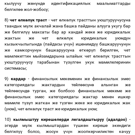
кылуучу ж
ө
н
ү
нд
ө
идентификациялык маалыматтарды
белгил
өө
жол-жобосу;
8)
чет
ө
лк
ө
л
ү
к траст
- чет
ө
лк
ө
л
ү
к трасттын уюштуруучусуна
таандык м
ү
лк акчалай жана башка пайданы алууга укугу бар
же белгил
үү
максаты бар ар кандай жеке же юридикалык
жактын же чет
ө
лк
ө
л
ү
к юридикалык уюмдун
кызыкчылыгында (пайдасы
ү
ч
ү
н) ишенимд
үү
башкаруучунун
же камкорчунун башкаруусуна
ө
тк
ө
р
ү
п берилген, чет
мамлекеттин мыйзамдарына ылайык чет
ө
лк
ө
л
ү
к трасттын
уюштуруучусу тарабынан т
ү
з
ү
лг
ө
н укук мамилелеринин
системасы;
9)
кардар
- финансылык мекеменин же финансылык эмес
категориядагы жактардын тейл
өө
с
ү
н
ө
алынган же
тейл
өө
с
ү
нд
ө
турган, же болбосо финансылык мекеме же
финансылык эмес категориядагы жактар менен ишкер
мамиле т
ү
з
ү
п жаткан же т
ү
зг
ө
н жеке же юридикалык жак
(уюм), чет
ө
лк
ө
л
ү
к траст же юридикалык уюм;
10)
кылмыштуу кирешелерди легалдаштыруу (адалдоо)
-
эгерде м
ү
лк кылмыштардан т
ү
шк
ө
н киреше экендиги
белгил
үү
болсо, жосун
ү
ч
ү
н жоопкерчиликтен качуу