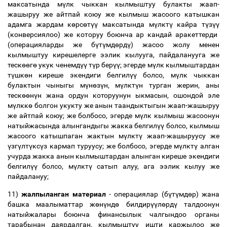
максатында м
ү
лк чыккан кылмыштуу булакты жаап-
жашыруу же айтпай коюу же кылмыш жасоого катышкан
адамга жардам к
ө
рс
ө
т
үү
максатында м
ү
лкт
ү
кайра т
ү
з
үү
(конверсиялоо) же которуу боюнча ар кандай аракеттерди
(операцияларды же б
ү
т
ү
мд
ө
рд
ү
) жасоо жолу менен
кылмыштуу кирешелерге ээлик кылууга, пайдаланууга же
теск
өө
г
ө
укук ченемд
үү
т
ү
р бер
үү
; эгерде м
ү
лк кылмыштардан
т
ү
шк
ө
н киреше экендиги белгил
үү
болсо, м
ү
лк чыккан
булактын чыныгы м
ү
н
ө
з
ү
н, м
ү
лкт
ү
н турган жерин, аны
теск
өө
н
ү
н жана ордун которуунун ыкмасын, ошондой эле
м
ү
лкк
ө
болгон укукту же анын таандыктыгын жаап-жашыруу
же айтпай коюу; же болбосо, эгерде м
ү
лк кылмыш жасоонун
натыйжасында алынгандыгы жакка белгил
үү
болсо, кылмыш
жасоого катышпаган жактын м
ү
лкт
ү
жаап-жашыруусу же
ү
зг
ү
лт
ү
кс
ү
з кармап туруусу; же болбосо, эгерде м
ү
лкт
ү
алган
учурда жакка анын кылмыштардан алынган киреше экендиги
белгил
үү
болсо, м
ү
лкт
ү
сатып алуу, ага ээлик кылуу же
пайдалануу;
11)
жалпыланган материал
- операциялар (б
ү
т
ү
мд
ө
р) жана
башка маалыматтар ж
ө
н
ү
нд
ө
билдир
үү
л
ө
рд
ү
талдоонун
натыйжалары боюнча финансылык чалгындоо органы
тарабынан даярдалган, кылмыштуу ишти каржылоо же