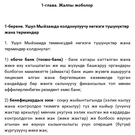
1-глава. Жалпы жоболор
1-берене. Ушул Мыйзамда колдонулуучу негизги т
ү
ш
ү
н
ү
кт
ө
р
жана терминдер
1. Ушул Мыйзамда т
ө
м
ө
нк
ү
д
ө
й негизги т
ү
ш
ү
н
ү
кт
ө
р жана
терминдер колдонулат:
1)
обочо банк (тосмо-банк)
- банк катары катталган жана
жеке
ө
з
ү
катышпаган же иш ж
ү
з
ү
нд
ө
башкаруу органдары
болбогон мамлекетте (аймакта) банк ишин ж
ү
з
ө
г
ө
ашырууга
лицензия алган жана биргелешкен к
ө
з
ө
м
ө
лд
ө
турган
кандайдыр бир ж
ө
нг
ө
салынуучу финансылык топ менен
аффилирленбеген резидент эмес банк;
2)
бенефициардык ээси
- со
ң
ку жыйынтыгында (ээлик кылуу
жана контролдоо тизмеги аркылуу) т
ү
з же кыйыр (
ү
ч
ү
нч
ү
жактар аркылуу) менчик укугуна ээлик кылган же кардарды
контролдогон жеке жак (жеке жактар) же болбосо
ө
з
ү
н
ү
н
атынан же
ө
з
ү
н
ү
н кызыкчылыгы
ү
ч
ү
н операция (б
ү
т
ү
м)
ж
ү
рг
ү
з
үү
ч
ү
жеке жак;