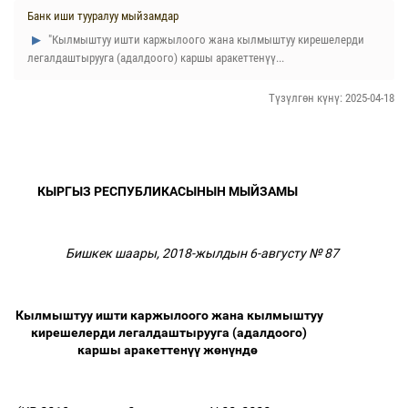
Банк иши тууралуу мыйзамдар
"Кылмыштуу ишти каржылоого жана кылмыштуу кирешелерди
легалдаштырууга (адалдоого) каршы аракеттенүү...
Түзүлгөн күнү: 2025-04-18
КЫРГЫЗ РЕСПУБЛИКАСЫНЫН МЫЙЗАМЫ
Бишкек шаары, 2018-жылдын 6-августу № 87
Кылмыштуу ишти каржылоого жана кылмыштуу
кирешелерди легалдаштырууга (адалдоого)
каршы аракеттен
үү
ж
ө
н
ү
нд
ө