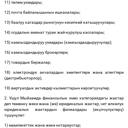
11) т
ө
л
ө
м уюмдары;
12) почта байланышынын ишканалары;
13) баалуу кагаздар рыногунун кесипк
ө
й катышуучулары;
14) ссудалык-аманат турак жай-курулуш кассалары;
15) камсыздандыруу уюмдары (камсыздандыруучулар);
16) камсыздандыруу брокерлери;
17) товардык биржалар;
18) электрондук акчалардын эмитенттери жана агенттери
(дистрибьюторлор),
19) виртуалдык активдер кызматтарын к
ө
рс
ө
т
үү
ч
ү
л
ө
р.
2. Ушул Мыйзамда финансылык эмес категориядагы жактар
деп т
ө
м
ө
нк
ү
жеке жана (же) юридикалык жактар, чет
ө
лк
ө
л
ү
к
юридикалык жактардын филиалдары (
ө
к
ү
лч
ү
л
ү
кт
ө
р
ү
)
т
ү
ш
ү
н
ү
л
ө
т:
1) мамлекеттик жана жеке нотариустар;