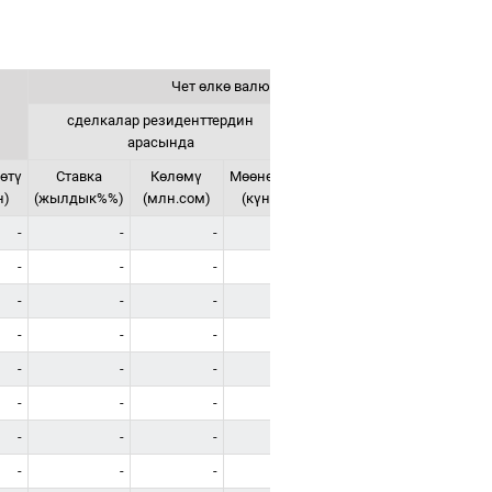
Чет өлкө валютасындагы кредиттер
сделкалар резиденттердин
сделкалар нерезиденттер
арасында
өтү
Ставка
Көлөмү
Мөөнөтү
Ставка
Көлөмү
н)
(жылдык%%)
(млн.сом)
(күн)
(жылдык%%)
(млн.сом)
-
-
-
-
-
-
-
-
-
-
-
-
-
-
-
-
-
-
-
-
-
-
-
-
-
-
-
-
-
-
-
-
-
-
17.22
69 312.90
-
-
-
-
-
-
-
-
-
-
-
-