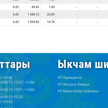
6.20
49.42
1.00
-
-
6.20
1 340.12
23.00
-
-
6.20
1 954.82
14.78
-
-
ттары
Ыкчам ши
61-04-86
КР Президенти
66-90-15 +1257, +1256
КР Жогорку Кеңеши
66-90-15 +1671, +1666
КР Министрлер Кабинети
66-90-15 +2120
61-04-00