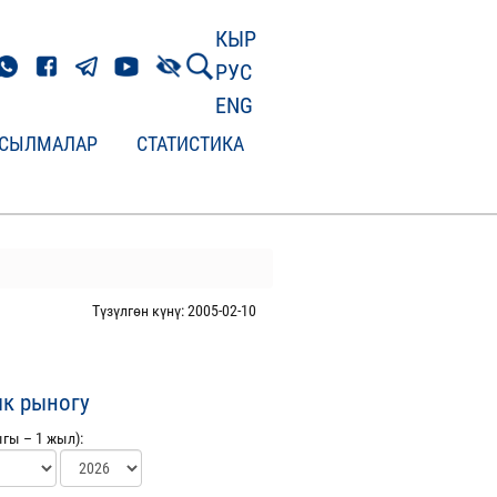
КЫР
РУС
ENG
СЫЛМАЛАР
СТАТИСТИКА
Түзүлгөн күнү: 2005-02-10
ык рыногу
гы – 1 жыл):