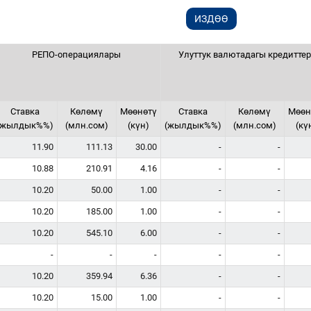
РЕПО-операциялары
Улуттук валютадагы кредиттер
Ставка
Көлөмү
Мөөнөтү
Ставка
Көлөмү
Мөөн
(жылдык%%)
(млн.сом)
(күн)
(жылдык%%)
(млн.сом)
(кү
11.90
111.13
30.00
-
-
10.88
210.91
4.16
-
-
10.20
50.00
1.00
-
-
10.20
185.00
1.00
-
-
10.20
545.10
6.00
-
-
-
-
-
-
-
10.20
359.94
6.36
-
-
10.20
15.00
1.00
-
-