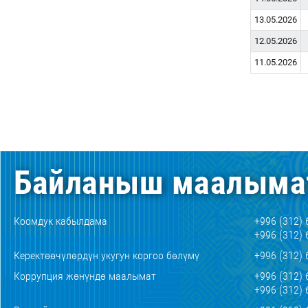
13.05.2026
12.05.2026
11.05.2026
Байланыш маалыма
Коомдук кабылдама
+996 (312) 
+996 (312) 
Керектөөчүлөрдүн укугун коргоо бөлүмү
+996 (312) 
Коррупция жөнүндө маалымат
+996 (312) 
+996 (312) 