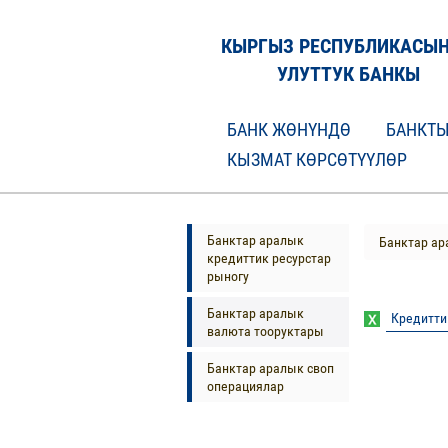
КЫРГЫЗ РЕСПУБЛИКАСЫ
УЛУТТУК БАНКЫ
БАНК ЖӨНҮНДӨ
БАНКТЫ
КЫЗМАТ КӨРСӨТҮҮЛӨР
Банктар аралык
Банктар ар
кредиттик ресурстар
рыногу
Банктар аралык
Кредитти
валюта тооруктары
Банктар аралык своп
операциялар