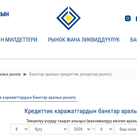
НЫН
Н МИЛДЕТТЕРИ
РЫНОК ЖАНА ЛИКВИДДҮҮЛҮК
БА
алык рынок
Банктар аралык кредиттик ресурстар рыногу
к каражаттардын банктар аралык рыногу
Кредиттик каражаттардын банктар арал
Тиешелүү учурду тандап алыңыз (максималдуу мезгил аралы
--