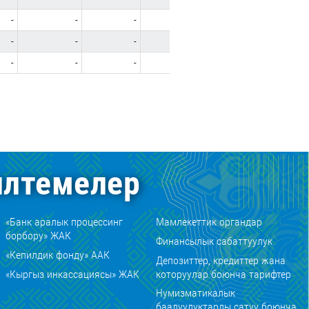
-
-
-
-
-
-
-
-
-
-
-
-
-
-
-
-
-
-
лтемелер
«Банк аралык процессинг
Мамлекеттик органдар
борбору» ЖАК
Финансылык сабаттуулук
«Кепилдик фонду» ААК
Депозиттер, кредиттер жана
«Кыргыз инкассациясы» ЖАК
которуулар боюнча тарифтер
Нумизматикалык
баалуулуктарды сатуу боюнча