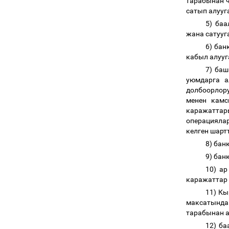
тарабынан ч
сатып алууг
5) ба
жана сатууг
6) бан
кабыл алууг
7) баш
уюмдарга 
долбоорлор
менен камс
каражаттар
операцияла
келген шарт
8) бан
9) бан
10) а
каражаттар
11) Кы
максатында
тарабынан а
12) б