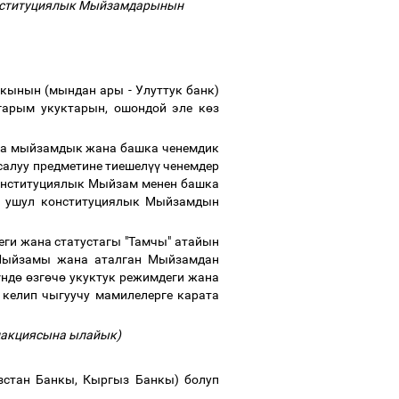
онституциялык Мыйзамдарынын
кынын (мындан ары - Улуттук банк)
гарым укуктарын, ошондой эле к
ө
з
ка мыйзамдык жана башка ченемдик
салуу предметине тиешел
үү
ченемдер
онституциялык Мыйзам менен башка
да ушул конституциялык Мыйзамдын
ги жана статустагы "Тамчы" атайын
Мыйзамы жана аталган Мыйзамдан
ү
нд
ө
ө
зг
ө
ч
ө
укуктук режимдеги жана
келип чыгуучу мамилелерге карата
дакциясына ылайык)
зстан Банкы, Кыргыз Банкы) болуп