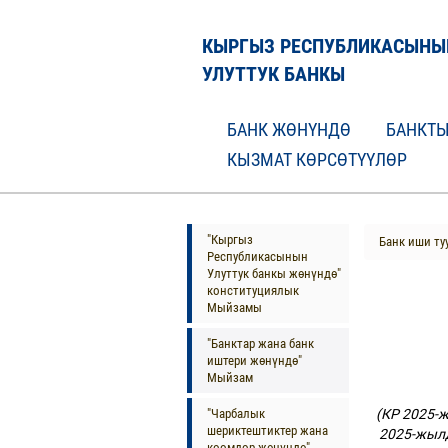
КЫРГЫЗ РЕСПУБЛИКАСЫНЫ
УЛУТТУК БАНКЫ
БАНК ЖӨНҮНДӨ
БАНКТЫ
КЫЗМАТ КӨРСӨТҮҮЛӨР
"Кыргыз
Банк иши ту
Республикасынын
Улуттук банкы жөнүндө"
конституциялык
Мыйзамы
"Банктар жана банк
иштери жөнүндө"
Мыйзам
"Чарбалык
(КР 2025-
шериктештиктер жана
2025-жылд
коомдор жөнүндө"