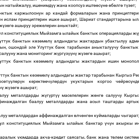
ын натыйжалуу, ишенимд
үү
жана коопсуз ишт
өө
с
ү
н
ө
ө
б
ө
лг
ө
т
ү
з
ө
т;
анктык каржылоонун ар кандай формаларын жана принциптери
н ислам принциптерин ишке ашырат, Шариат стандарттарына ы
ж
ү
з
ө
г
ө
ашыруу эрежелерин аныктайт;
ул конституциялык Мыйзамга ылайык банктык операцияларды ж
ү
уттук банктын к
ө
з
ө
м
ө
л
ү
алдындагы жактардын убактылуу адми
ын, ошондой эле Улуттук банк тарабынан аныкталуучу банкты
салууну жана мониторинг ж
ү
рг
ү
з
үү
н
ү
ж
ү
з
ө
г
ө
ашырат;
луттук банктын к
ө
з
ө
м
ө
л
ү
алдындагы жактардын ишин монопол
уттук банктын к
ө
з
ө
м
ө
л
ү
алдындагы жактар тарабынан Кыргыз Ре
рс
ө
т
үү
л
ө
р
ү
н керект
өө
ч
ү
л
ө
рд
ү
н укуктарын коргоо ч
ө
йр
ө
с
ү
нд
н
ү
ж
ү
з
ө
г
ө
ашырат;
аалуу металлдарды ж
ү
г
ү
рт
үү
маселелерин ж
ө
нг
ө
салуучу Кыргы
инаждалган баалуу металлдарды жана асыл таштарды артык
алуу металлдардан аффинаждалган
ө
лч
ө
нг
ө
н куймаларды чыгарат
шул конституциялык Мыйзамга ылайык банктар
ү
ч
ү
н акыркы ин
 аралык уюмдарда акча-кредит саясаты, банк жана т
ө
л
ө
м систе