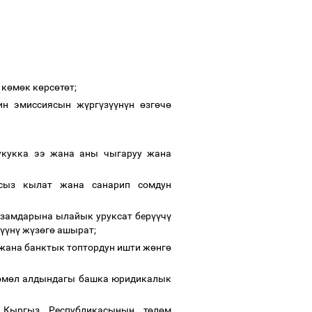
 к
ө
м
ө
к к
ө
рс
ө
т
ө
т;
ин эмиссиясын ж
ү
рг
ү
з
үү
н
ү
н
ө
зг
ө
ч
ө
кукка ээ жана аны чыгаруу жана
сыз кылат жана санарип сомдун
замдарына ылайык уруксат бер
үү
ч
ү
үү
н
ү
ж
ү
з
ө
г
ө
ашырат;
жана банктык топтордун ишти ж
ө
нг
ө
ө
м
ө
л алдындагы башка юридикалык
Кыргыз Республикасынын т
ө
л
ө
м