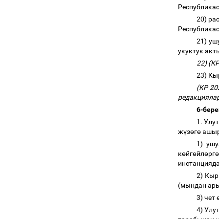
Республика
20) ра
Республика
21) у
укуктук акт
22) (К
23) К
(КР 20
редакцияла
6-бере
1. Улу
ж
ү
з
ө
г
ө
ашыр
1) уш
к
ө
йг
ө
йл
ө
рг
ө
инстанцияда
2) Кыр
(мындан ары
3) чет
4) Улу