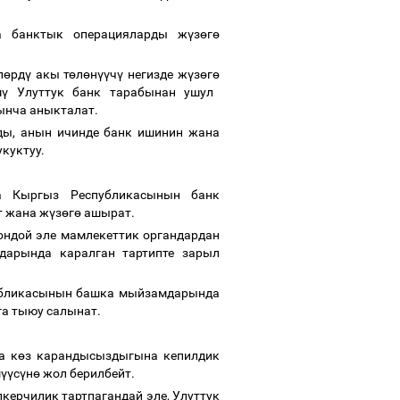
а банктык операцияларды ж
ү
з
ө
г
ө
л
ө
рд
ү
акы т
ө
л
ө
н
үү
ч
ү
негизде ж
ү
з
ө
г
ө
м
ү
Улуттук банк тарабынан ушул
ынча аныкталат.
ды, анын ичинде банк ишинин жана
куктуу.
 Кыргыз Республикасынын банк
т жана ж
ү
з
ө
г
ө
ашырат.
ондой эле мамлекеттик органдардан
арында каралган тартипте зарыл
публикасынын башка мыйзамдарында
а тыюу салынат.
а к
ө
з карандысыздыгына кепилдик
ш
үү
с
ү
н
ө
жол берилбейт.
керчилик тартпагандай эле, Улуттук