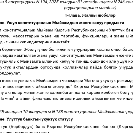
н 9-августундагы N 194, 2025-жылдын 31-октябрындагы N 246 к
редакцияларына ылайык)
1-глава. Жалпы жоболор
ене. Ушул конституциялык Мыйзамдын ж
ө
нг
ө
салуу предмети
л конституциялык Мыйзам Кыргыз Республикасынын Улуттук бан
атусун, максаттарын жана иш тартибин, функцияларын жана ый
дыгынын кепилдиктерин аныктайт.
л берененин 3-б
ө
л
ү
г
ү
нд
ө
белгиленген учурларды кошпогондо, баш
тыларда камтылган жана ушул конституциялык Мыйзамдын ж
ө
нг
ө
итуциялык Мыйзамга ылайык кел
үү
г
ө
тийиш, ошондой эле ушул к
куктук актылардын ортосунда коллизиялар пайда болгон учур
олдонулат.
л конституциялык Мыйзамдын ченемдери "
Ө
зг
ө
ч
ө
укуктук режимде
 инвестициялык аймагы ж
ө
н
ү
нд
ө
" Кыргыз Республикасынын 
чу актылар менен ж
ө
нг
ө
салынбаган жана каршы келбеген б
ө
л
ү
г
 "Тамчы" атайын финансылык инвестициялык аймагынын чегинде 
.
025-жылдын 10-июлундагы N 138 конституциялык Мыйзамынын ре
не. Улуттук банктын укуктук статусу
уттук (Борбордук) банк Кыргыз Республикасынын банкы (Кыргы
а анын менчигинде турат.