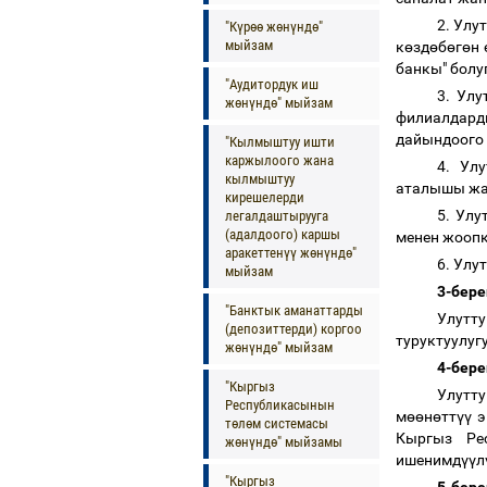
2. Улу
"Күрөө жөнүндө"
мыйзам
к
ө
зд
ө
б
ө
г
ө
н
банкы" болу
"Аудитордук иш
3. Ул
жөнүндө" мыйзам
филиалдард
дайындоого 
"Кылмыштуу ишти
каржылоого жана
4. Ул
кылмыштуу
аталышы жа
кирешелерди
5. Ул
легалдаштырууга
(адалдоого) каршы
менен жоопк
аракеттенүү жөнүндө"
6. Улу
мыйзам
3-бере
"Банктык аманаттарды
Улутт
(депозиттерди) коргоо
туруктуулуг
жөнүндө" мыйзам
4-бере
"Кыргыз
Улутту
Республикасынын
м
өө
н
ө
тт
үү
э
төлөм системасы
Кыргыз Ре
жөнүндө" мыйзамы
ишенимд
үү
л
"Кыргыз