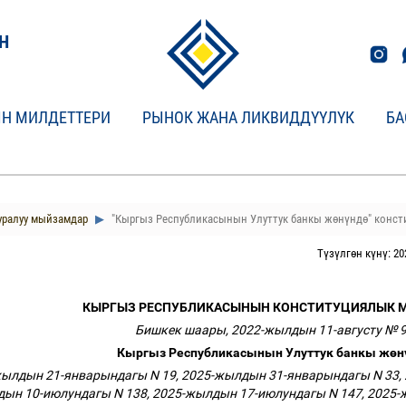
Н
Н МИЛДЕТТЕРИ
РЫНОК ЖАНА ЛИКВИДДҮҮЛҮК
БА
уралуу мыйзамдар
"Кыргыз Республикасынын Улуттук банкы жөнүндө" конс
Түзүлгөн күнү: 20
КЫРГЫЗ РЕСПУБЛИКАСЫНЫН КОНСТИТУЦИЯЛЫК
Бишкек шаары, 2022-жылдын 11-августу № 
Кыргыз Республикасынын Улуттук банкы ж
ө
н
жылдын 21-январындагы N 19, 2025-жылдын 31-январындагы N 33, 
ын 10-июлундагы N 138, 2025-жылдын 17-июлундагы N 147, 2025-