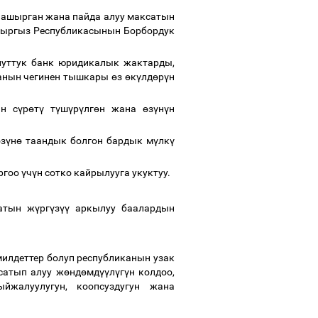
ашырган жана пайда алуу максатын
"Кыргыз Республикасынын Борбордук
луттук банк юридикалык жактарды,
анын чегинен тышкары
ө
з
ө
к
ү
лд
ө
р
ү
н
ин с
ү
р
ө
т
ү
т
ү
ш
ү
р
ү
лг
ө
н жана
ө
з
ү
н
ү
н
ө
з
ү
н
ө
таандык болгон бардык м
ү
лк
ү
ргоо
ү
ч
ү
н сотко кайрылууга укуктуу.
атын ж
ү
рг
ү
з
үү
аркылуу баалардын
милдеттер болуп республиканын узак
сатып алуу ж
ө
нд
ө
мд
үү
л
ү
г
ү
н колдоо,
йжалуулугун, коопсуздугун жана