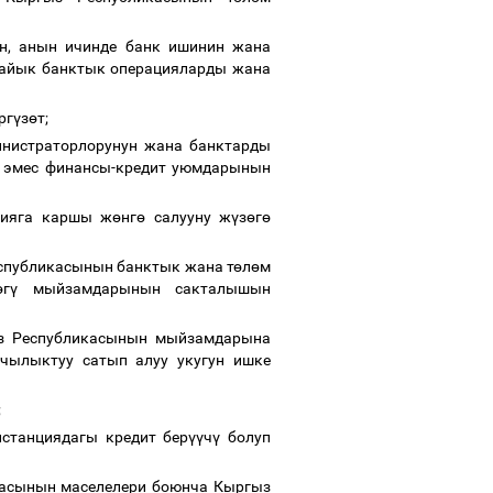
н, анын ичинде банк ишинин жана
лайык банктык операцияларды жана
рг
ү
з
ө
т;
нистраторлорунун жана банктарды
к эмес финансы-кредит уюмдарынын
ияга каршы ж
ө
нг
ө
салууну ж
ү
з
ө
г
ө
спубликасынын банктык жана т
ө
л
ө
м
ө
г
ү
мыйзамдарынын сакталышын
з Республикасынын мыйзамдарына
чылыктуу сатып алуу укугун ишке
;
станциядагы кредит бер
үү
ч
ү
болуп
масынын маселелери боюнча Кыргыз