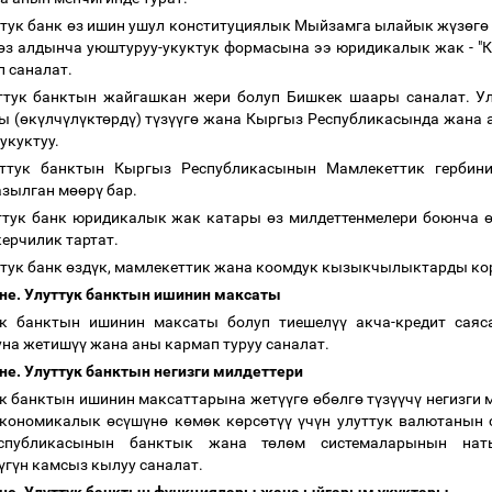
ттук банк
ө
з ишин ушул конституциялык Мыйзамга ылайык ж
ү
з
ө
г
ө
ө
з алдынча уюштуруу-укуктук формасына ээ юридикалык жак - 
п саналат.
уттук банктын жайгашкан жери болуп Бишкек шаары саналат. У
ы (
ө
к
ү
лч
ү
л
ү
кт
ө
рд
ү
) т
ү
з
үү
г
ө
жана Кыргыз Республикасында жана 
укуктуу.
уттук банктын Кыргыз Республикасынын Мамлекеттик гербин
зылган м
өө
р
ү
бар.
уттук банк юридикалык жак катары
ө
з милдеттенмелери боюнча
ерчилик тартат.
ттук банк
ө
зд
ү
к, мамлекеттик жана коомдук кызыкчылыктарды ко
не. Улуттук банктын ишинин максаты
ук банктын ишинин максаты болуп тиешел
үү
акча-кредит саяс
уна жетиш
үү
жана аны кармап туруу саналат.
не. Улуттук банктын негизги милдеттери
к банктын ишинин максаттарына жет
үү
г
ө
ө
б
ө
лг
ө
т
ү
з
үү
ч
ү
негизги 
кономикалык
ө
с
ү
ш
ү
н
ө
к
ө
м
ө
к к
ө
рс
ө
т
үү
ү
ч
ү
н улуттук валютанын 
спубликасынын банктык жана т
ө
л
ө
м системаларынын наты
ү
г
ү
н камсыз кылуу саналат.