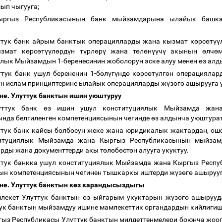
шып чыгууга;
ыргыз Республикасынын банк мыйзамдарына ылайык башк
ттук банк айрым банктык операцияларды жана кызмат к
ө
рс
ө
т
үү
ызмат к
ө
рс
ө
т
үү
л
ө
рд
ү
н т
ү
рл
ө
р
ү
жана т
ө
л
ө
н
үү
ч
ү
акынын
ө
лч
ө
лык Мыйзамдын 1-беренесинин жоболорун эске алуу менен
ө
з алд
ттук банк ушул берененин 1-б
ө
л
ү
г
ү
нд
ө
к
ө
рс
ө
т
ү
лг
ө
н операциялар
н ислам принциптерине ылайык операцияларды ж
ү
з
ө
г
ө
ашырууга у
не. Улуттук банктын ишин уюштуруу
уттук банк
ө
з ишин ушул конституциялык Мыйзамда жана
нда белгиленген компетенциясынын чегинде
ө
з алдынча уюштура
ттук банк кайсы болбосун жеке жана юридикалык жактардан, ош
итуциялык Мыйзамда жана Кыргыз Республикасынын мыйзамд
рды жана документтерди акы т
ө
л
ө
б
ө
ст
ө
н алууга укуктуу.
уттук банкка ушул конституциялык Мыйзамда жана Кыргыз Рес
ын компетенциясынын чегинен тышкаркы иштерди ж
ү
з
ө
г
ө
ашырууг
не. Улуттук банктын к
ө
з карандысыздыгы
млекет Улуттук банктын
ө
з ыйгарым укуктарын ж
ү
з
ө
г
ө
ашырууд
тук банктын мыйзамдуу ишине мамлекеттик органдардын кийлиги
гыз Республикасы Улуттук банктын милдеттенмелери боюнча жооп