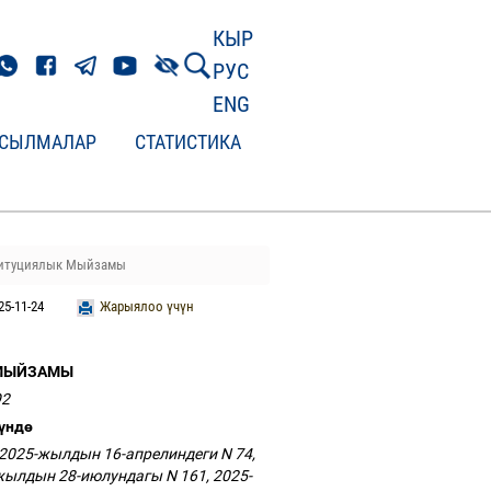
КЫР
РУС
ENG
СЫЛМАЛАР
СТАТИСТИКА
титуциялык Мыйзамы
25-11-24
Жарыялоо үчүн
 МЫЙЗАМЫ
92
ү
нд
ө
2025-жылдын 16-апрелиндеги N 74,
жылдын 28-июлундагы N 161, 2025-