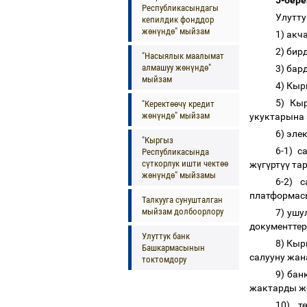
5-бер
Республикасындагы
Улутту
кепилдик фонддор
жөнүндө" мыйзам
1) акч
2) бир
"Насыялык маалымат
алмашуу жөнүндө"
3) бар
мыйзам
4) Кыр
5) Кы
"Керектөөчү кредит
жөнүндө" мыйзам
укуктарына 
6) эле
"Кыргыз
6-1) 
Республикасында
сүткорлук ишти чектөө
ж
ү
г
ү
рт
үү
тар
жөнүндө" мыйзамы
6-2) 
платформасы
Талкууга сунушталган
мыйзам долбоорлору
7) уш
документтер
Улуттук банк
8) Кыр
Башкармасынын
салууну жан
токтомдору
9) бан
жактарды ж
10) т