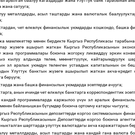
ыгарылган баалуу кагаздарды жана Улуттук банк тарабынан ан
а жана сатууга;
алуу металлдарды, асыл таштарды жана валюталык баалуулукт
а;
ктардан, чет
ө
лк
ө
л
ү
к финансылык уюмдарды кошкондо, башка ф
а;
ка мамлекеттер менен бирдикте Кыргыз Республикасы тарабына
алар ж
ү
з
ө
г
ө
ашырып жаткан Кыргыз Республикасынын эконо
у жана программалары боюнча жогорку ликвидд
үү
эркин конве
ыз кылуу алдында т
ө
л
өө
, м
өө
н
ө
тт
үү
л
ү
к, кайтарымдуулук ша
ын эл аралык уюмдун т
ө
л
ө
нг
ө
н уставдык капиталынын он бе
рдын Улуттук банктын ж
ү
з
ө
г
ө
ашырылып жаткан акча-кредит 
та бер
үү
г
ө
;
ктарда жана башка финансылык уюмдарда эсептерди ачууга;
ктарга, анын ичинде чет
ө
лк
ө
л
ү
к банктарга корреспонденттик эсепт
р кандай программаларда каржылоо
ү
ч
ү
н эл аралык финансылы
 менен байланышкан б
ү
т
ү
мд
ө
р боюнча ортомчу катары чыгууга;
ргыз Республикасынын депозиттерди коргоо системасынын фина
 Кыргыз Республикасынын Депозиттерди коргоо боюнча агентт
ныкталган шарттарда улуттук валютадагы акча каражаттарын бе
аалуу металлдарды, асыл таштарды жана кандай гана валюта б