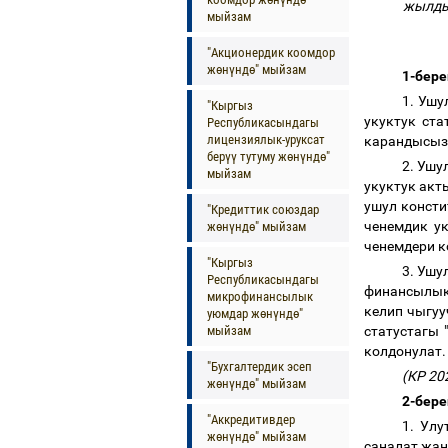
жылды
мыйзам
"Акционердик коомдор
жөнүндө" мыйзам
1-бер
1. Ушу
"Кыргыз
укуктук ст
Республикасындагы
лицензиялык-уруксат
карандысыз
берүү тутуму жөнүндө"
2. Ушу
мыйзам
укуктук ак
ушул конст
"Кредиттик союздар
ченемдик у
жөнүндө" мыйзам
ченемдери к
"Кыргыз
3. Ушу
Республикасындагы
финансылык
микрофинансылык
келип чыгуу
уюмдар жөнүндө"
мыйзам
статустагы
колдонулат
"Бухгалтердик эсеп
(КР 2
жөнүндө" мыйзам
2-бере
"Аккредитивдер
1. Ул
жөнүндө" мыйзам
саналат жан