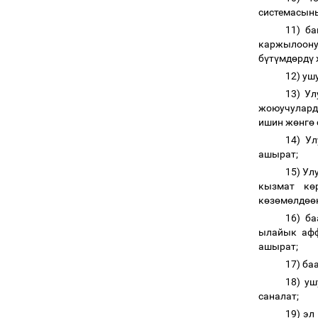
системасын
11) б
каржылоону
б
ү
т
ү
мд
ө
рд
ү
12) уш
13) Ул
жоюучулард
ишин ж
ө
нг
ө
14) У
ашырат;
15) Ул
кызмат к
ө
к
ө
з
ө
м
ө
лд
өө
16) б
ылайык афф
ашырат;
17) ба
18) у
саналат;
19) эл