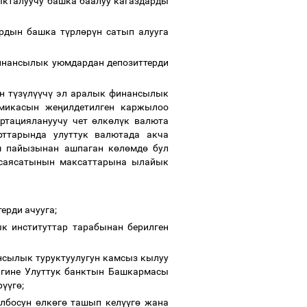
ыкталуучу башка баалуу кагаздарды
ардын башка т
ү
рл
ө
р
ү
н сатып алууга
инансылык уюмдардан депозиттерди
н т
ү
з
ү
л
үү
ч
ү
эл аралык финансылык
микасын же
ң
илдетилген каржылоо
ртациялануучу чет
ө
лк
ө
л
ү
к валюта
рттарында улуттук валютада акча
ш пайызынан ашпаган к
ө
л
ө
мд
ө
бул
саясатынын максаттарына ылайык
ерди ачууга;
к институттар тарабынан берилген
нсылык туруктуулугун камсыз кылуу
игине Улуттук банктын Башкармасы
р
үү
г
ө
;
олбосун
ө
лк
ө
г
ө
ташып кел
үү
г
ө
жана