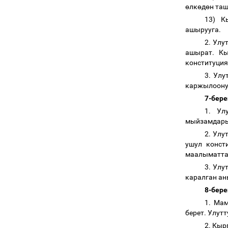
ө
лк
ө
д
ө
н та
13) К
ашырууга.
2. Улу
ашырат. К
конституция
3. Улу
каржылоону
7-бере
1. Ул
мыйзамдары
2. Улу
ушул конст
маалыматта
3. Ул
каралган ан
8-бере
1. Ма
берет. Улут
2. Кыр