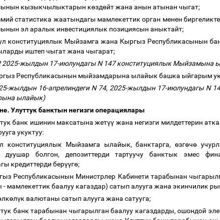
сынын кызыкчылыктарын к
ө
зд
ө
йт жана анын атынан чыгат;
смий статистика жаатындагы мамлекеттик орган менен биргеликте
сынын эл аралык инвестициялык позициясын аныктайт;
шул конституциялык Мыйзамга жана Кыргыз Республикасынын б
ыларды иштеп чыгат жана чыгарат;
Р 2025-жылдын 17-июлундагы N 147 конституциялык Мыйзамына 
ыргыз Республикасынын мыйзамдарына ылайык башка ыйгарым у
25-жылдын 16-апрелиндеги N 74, 2025-жылдын 17-июлундагы N 
рына ылайык)
не. Улуттук банктын негизги операциялары
ттук банк ишинин максатына жет
үү
жана негизги милдеттерин атк
ууга укуктуу:
ул конституциялык Мыйзамга ылайык, банктарга,
ө
зг
ө
ч
ө
учурл
дуушар болгон, депозиттерди тартуучу банктык эмес фин
гы кредиттерди бер
үү
г
ө
;
гыз Республикасынын Министрлер Кабинети тарабынан чыгарылг
 - мамлекеттик баалуу кагаздар) сатып алууга жана экинчилик ры
ө
лк
ө
л
ү
к валютаны сатып алууга жана сатууга;
ттук банк тарабынан чыгарылган баалуу кагаздарды, ошондой эле