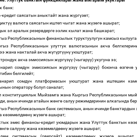
ене. Улуттук банктын функциялары жана ыйгарым укуктары
к банк:
а-кредит саясатын аныктайт жана ж
ү
рг
ү
з
ө
т;
дикт
үү
валюта саясатын иштеп чыгат жана ж
ү
з
ө
г
ө
ашырат;
дык эл аралык резервдерге ээлик кылат жана башкарат;
гыз Республикасынын финансылык туруктуулугун камсыз кылууга
ргыз Республикасынын улуттук валютасынын акча белгилерин
ээ жана накталай акча ж
ү
г
ү
рт
үү
н
ү
уюштурат;
ктрондук акча эмиссиясын ж
ү
рг
ү
з
үү
(чыгаруу) укугуна ээ;
санарип сомдун эмиссиясын ж
ү
рг
ү
з
үү
(чыгаруу) боюнча
ө
зг
ө
ч
ө
у
тибин белгилейт;
санарип сомдун платформасын уюштурат жана иштешин кам
нын оператору болуп саналат;
ул конституциялык Мыйзамга жана Кыргыз Республикасынын мый
ди, анын ичинде атайын ж
ө
нг
ө
салуу режимдеринин алкагында бер
гыз Республикасынын банк системасын, анын ичинде банктардын 
а к
ө
з
ө
м
ө
лд
өө
н
ү
ж
ү
з
ө
г
ө
ашырат;
ктык эмес финансы-кредит уюмдарын жана Улуттук банктын к
ө
з
ө
нг
ө
салууну жана к
ө
з
ө
м
ө
лд
өө
н
ү
ж
ү
з
ө
г
ө
ашырат;
ө
л
ө
м системасын (оверсайт) к
ө
з
ө
м
ө
лд
өө
н
ү
ж
ү
з
ө
г
ө
ашырат, 