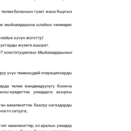
 т
ө
л
ө
м балансын т
ү
з
ө
т жана Кыргыз
анк мыйзамдарына ылайык ченемдик
ылайык к
ү
ч
ү
н жоготту)
куктарды ж
ү
з
ө
г
ө
ашырат.
147 конституциялык Мыйзамдарынын
аруу
ү
ч
ү
н т
ө
м
ө
нк
ү
д
ө
й операцияларды
арда т
ө
л
өө
ж
ө
нд
ө
мд
үү
л
ү
г
ү
боюнча
ансы-кредиттик уюмдарга акыркы
ан мамлекеттик баалуу кагаздарды
нокто сатууга;
 чет мамлекеттер, эл аралык уюмдар