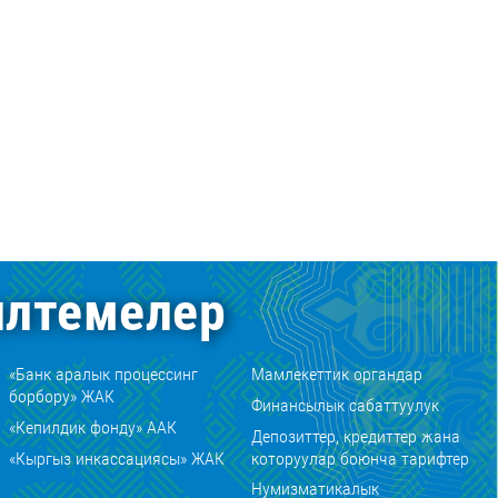
лтемелер
«Банк аралык процессинг
Мамлекеттик органдар
борбору» ЖАК
Финансылык сабаттуулук
«Кепилдик фонду» ААК
Депозиттер, кредиттер жана
«Кыргыз инкассациясы» ЖАК
которуулар боюнча тарифтер
Нумизматикалык