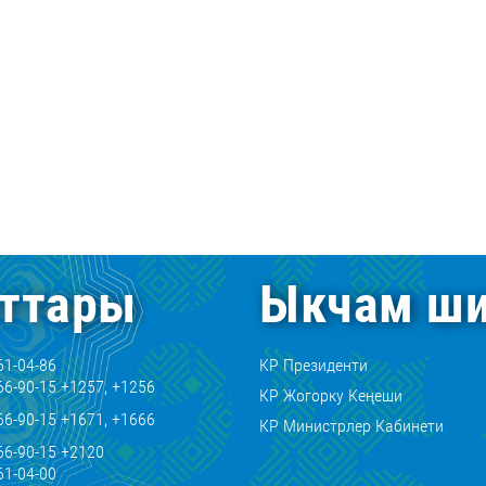
ттары
Ыкчам ши
61-04-86
КР Президенти
66-90-15 +1257, +1256
КР Жогорку Кеңеши
66-90-15 +1671, +1666
КР Министрлер Кабинети
66-90-15 +2120
61-04-00