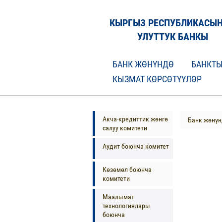
КЫРГЫЗ РЕСПУБЛИКАСЫ
УЛУТТУК БАНКЫ
БАНК ЖӨНҮНДӨ
БАНКТЫ
КЫЗМАТ КӨРСӨТҮҮЛӨР
Акча-кредиттик жөнгө
Банк жөнүн
салуу комитети
Аудит боюнча комитет
Көзөмөл боюнча
комитети
Маалымат
технологиялары
боюнча