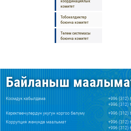
координациялык
комитет
Тобокелдиктер
боюнча комитет
Төлөм системасы
боюнча комитет
Байланыш маалыма
Коомдук кабылдама
+996 (312) 
+996 (312) 
Керектөөчүлөрдүн укугун коргоо бөлүмү
+996 (312) 
Коррупция жөнүндө маалымат
+996 (312) 
+996 (312) 