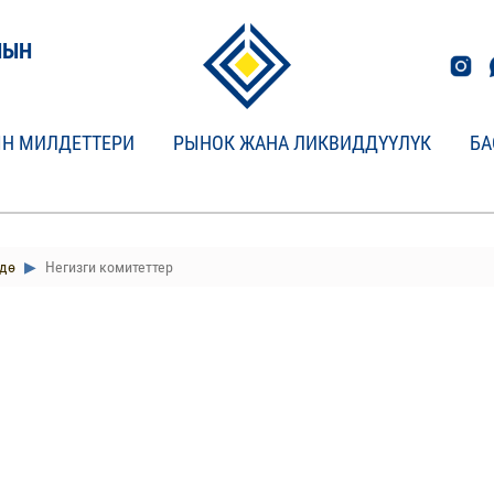
НЫН
Н МИЛДЕТТЕРИ
РЫНОК ЖАНА ЛИКВИДДҮҮЛҮК
БА
дө
Негизги комитеттер