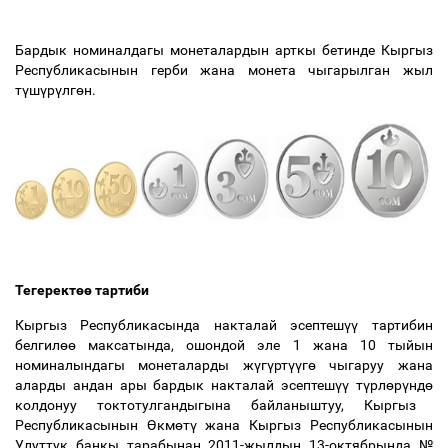
Бардык номиналдагы монеталардын арткы бетинде Кыргыз
Республикасынын герби жана монета чыгарылган жыл
т
ү
ш
ү
р
ү
лг
ө
н.
Тегерект
өө
тартиби
Кыргыз Республикасында накталай эсептеш
үү
тартибин
белгил
өө
максатында, ошондой эле 1 жана 10 тыйын
номиналындагы монеталарды ж
ү
г
ү
рт
үү
г
ө
чыгаруу жана
аларды андан ары бардык накталай эсептеш
үү
т
ү
рл
ө
р
ү
нд
ө
колдонуу токтотулгандыгына байланыштуу, Кыргыз
Республикасынын
Ө
км
ө
т
ү
жана Кыргыз Республикасынын
Улуттук банкы тарабынан 2011-жылдын 13-октябрында №