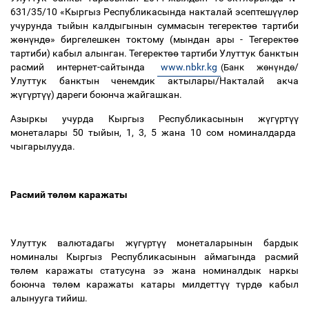
631/35/10 «Кыргыз Республикасында накталай эсептеш
үү
л
ө
р
учурунда тыйын калдыгынын суммасын тегерект
өө
тартиби
ж
ө
н
ү
нд
ө
» биргелешкен токтому (мындан ары - Тегерект
өө
тартиби) кабыл алынган. Тегерект
өө
тартиби Улуттук банктын
расмий интернет-сайтында
www.nbkr.kg
/
(Банк жөнүндө
Улуттук банктын ченемдик актылары/Накталай акча
ж
ү
г
ү
рт
үү
) дареги боюнча жайгашкан.
Азыркы учурда Кыргыз Республикасынын ж
ү
г
ү
рт
үү
монеталары 50 тыйын, 1, 3, 5 жана 10 сом номиналдарда
чыгарылууда.
Расмий т
ө
л
ө
м каражаты
Улуттук валютадагы ж
ү
г
ү
рт
үү
монеталарынын бардык
номиналы Кыргыз Республикасынын аймагында расмий
т
ө
л
ө
м каражаты статусуна ээ жана номиналдык наркы
боюнча т
ө
л
ө
м каражаты катары милдетт
үү
т
ү
рд
ө
кабыл
алынууга тийиш.