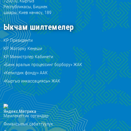
720010, Кыргыз
Республикасы, Бишкек
шаары, Киев көчөсү, 189
Ыкчам шилтемелер
КР Президенти
КР Жогорку Кеңеши
КР Министрлер Кабинети
«Банк аралык процессинг борбору» ЖАК
«Кепилдик фонду» ААК
«Кыргыз инкассациясы» ЖАК
Мамлекеттик органдар
Финансылык сабаттуулук