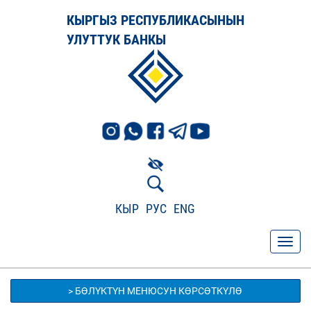
КЫРГЫЗ РЕСПУБЛИКАСЫНЫН
УЛУТТУК БАНКЫ
КЫР
РУС
ENG
> БӨЛҮКТҮН МЕНЮСУН КӨРСӨТКҮЛӨ