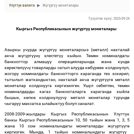
Улуттук валюта
Жүгүртүү монеталары
Түзүлгөн күнү: 2025-09-24
Кыргыз Республикасынын ж
ү
г
ү
рт
үү
монеталары
Азыркы учурда ж
ү
г
ү
рт
үү
монеталарсыз (металл) накталай
акча ж
ү
г
ү
рт
үү
н
ү
элестет
үү
кыйын. Т
ө
м
ө
н номиналдагы
банкноттор алмашуу операцияларында жана к
ү
нд
ө
керектел
үү
ч
ү
товарларды сатып алууда к
ө
б
ү
р
өө
к колдонулуп,
жогору номиналдагы банкнотторго караганда тез эскирип,
тытылып жаткандыктан, накталай акча ж
ү
г
ү
рт
үү
г
ө
металл
монеталар колдонууга киргизилген. Ушул себептен, т
ө
м
ө
н
номиналдарды кагаз банкноталарга караганда кыйла
бышык, к
ө
пк
ө
колдонулуучу металл монеталар т
ү
р
ү
нд
ө
чыгаруу максатка ылайыктуу болуп саналат.
2008-2009-жылдары Кыргыз Республикасынын Улуттук
банкы Кыргыз Республикасынын 10, 50 тыйын жана 1, 3, 5
жана 10 сом номиналындагы монеталарды ж
ү
г
ү
рт
үү
г
ө
киргизген. Мында, 1 тыйын номиналындагы ж
ү
г
ү
рт
үү