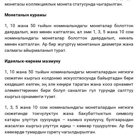
монетасы коллекциялык монета статусунда чыгарылган.
Монетанын курамы
1, 10 жана 50 тыйын номиналындагы монеталар болоттон
даярдалып, жез менен капталган, ал эми 1, 3, 5 жана 10 сом
номиналындагы монеталар болоттон даярдалып, никель
менен капталган. Ар бир ж
ү
г
ү
рт
үү
монетанын диаметри жана
салмагы айырмаланып турат.
Идеялык-к
ө
рк
ө
м мазмуну
1, 10 жана 50 тыйын номиналындагы монеталардын негизги
сюжетин кыргыз колдонмо искусствосунда байыртадан бери
кездешип келген, э
ң
эле ке
ң
ири тараган жана кооз орнамент
элементтеринин бири болуп саналган г
ү
л т
ү
р
ү
нд
ө
салттуу
кыргыз орнаменти т
ү
з
ө
т.
1, 3, 5 жана 10 сом номиналындагы
монеталардын негизги
сюжетинде токчулуктун жана бакубаттыктын символу
катары улуттук суусундук
–
кымыз куюлуучу, булгаарыдан
жасалган кыргыз улуттук идиш
–
к
өө
к
ө
р т
ү
ш
ү
р
ү
лг
ө
н. Ар бир
к
өө
к
ө
рд
ө
тумардын с
ү
р
ө
т
ү
чагылдырылган.