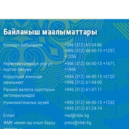
Байланыш маалыматтары
Коомдук кабылдама
+996 (312) 61-04-86
+996 (312) 66-90-15 +1257,
+1256
Керектөөчүлөрдүн укугун
+996 (312) 66-90-15 +1671,
коргоо бөлүмү
+1666
Коррупция жөнүндө
+996 (312) 66-90-15 +2120
маалымат
+996 (312) 61-04-00
Расмий валюта курстарын
+996 (312) 61-07-11
автомаалымдоо
Нумизматикалык музей
+996 (312) 66-90-15 +1232
+996 (312) 61-24-14
E-mail
mail@nbkr.kg
ЖМК менен иш алып баруу
press@nbkr.kg