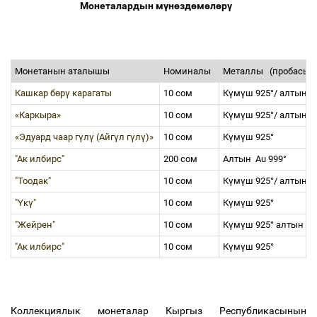
Монеталардын м
ү
н
ө
зд
ө
м
ө
л
ө
р
ү
Монетанын аталышы
Номиналы
Металлы
(пробасы
Кашкар бөрү карагаты
10 сом
К
ү
м
ү
ш 925°/ алтын 
«Каркыра»
10 сом
К
ү
м
ү
ш 925°/ алтын 
«Эдуард чаар гүлү (Айгүл гүлү)»
10 сом
К
ү
м
ү
ш 925°
"Ак илбирс"
200 сом
Алтын Au 999°
"Тоодак"
10 сом
К
ү
м
ү
ш 925°/ алтын 
"Үкү"
10 сом
К
ү
м
ү
ш 925°
"Жейрен"
10 сом
К
ү
м
ү
ш 925° алтын 9
"Ак илбирс"
10 сом
К
ү
м
ү
ш 925°
Коллекциялык монеталар Кыргыз Республикасынын