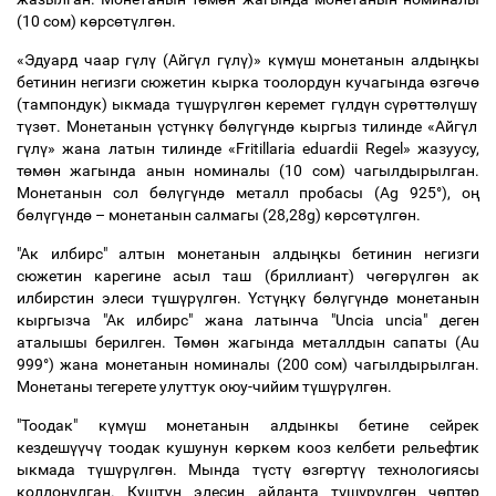
(10 сом) көрсөтүлгөн.
«Эдуард чаар г
ү
л
ү
(Айг
ү
л г
ү
л
ү
)» к
ү
м
ү
ш монетанын алды
ң
кы
бетинин негизги сюжетин кырка тоолордун кучагында
ө
зг
ө
ч
ө
(тампондук) ыкмада т
ү
ш
ү
р
ү
лг
ө
н керемет г
ү
лд
ү
н с
ү
р
ө
тт
ө
л
ү
ш
ү
т
ү
з
ө
т. Монетанын
ү
ст
ү
нк
ү
б
ө
л
ү
г
ү
нд
ө
кыргыз тилинде «Айг
ү
л
г
ү
л
ү
» жана латын тилинде
«
Fritillaria eduardii Regel» жазуусу,
т
ө
м
ө
н жагында анын номиналы (10 сом) чагылдырылган.
Монетанын сол б
ө
л
ү
г
ү
нд
ө
металл пробасы (Ag 925°), о
ң
б
ө
л
ү
г
ү
нд
ө
–
монетанын салмагы (28,28g) к
ө
рс
ө
т
ү
лг
ө
н.
"Ак илбирс" алтын монетанын алды
ң
кы бетинин негизги
сюжетин карегине асыл таш (бриллиант) ч
ө
г
ө
р
ү
лг
ө
н ак
илбирстин элеси т
ү
ш
ү
р
ү
лг
ө
н.
Ү
ст
үң
к
ү
б
ө
л
ү
г
ү
нд
ө
монетанын
кыргызча "Ак илбирс" жана латынча "Uncia uncia" деген
аталышы берилген. Т
ө
м
ө
н жагында металлдын сапаты (Au
999°) жана монетанын номиналы (200 сом) чагылдырылган.
Монетаны тегерете улуттук оюу-чийим т
ү
ш
ү
р
ү
лг
ө
н.
"Тоодак" к
ү
м
ү
ш монетанын алдынкы бетине сейрек
кездеш
үү
ч
ү
тоодак кушунун к
ө
рк
ө
м кооз келбети рельефтик
ыкмада т
ү
ш
ү
р
ү
лг
ө
н. Мында т
ү
ст
ү
ө
зг
ө
рт
үү
технологиясы
колдонулган. Куштун элесин айланта т
ү
ш
ү
р
ү
лг
ө
н ч
ө
пт
ө
р