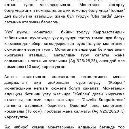
алтын т
ү
ст
ө
чагылдырылган. Монетанын жогорку
б
ө
л
ү
г
ү
нд
ө
анын номиналы, ал эми т
ө
м
ө
нк
ү
б
ө
л
ү
г
ү
нд
ө
"Тоодак"
деп кыргызча аталышы жана бул т
ү
рд
ү
н "Otis tarda" деген
латынча аталышы берилген.
"
Ү
к
ү
" к
ү
м
ү
ш монетасы - бийик тоолуу Кыргызстандын
табиятынын кучагында
ү
к
ү
кушунун т
ү
ст
үү
тампондук басуу
ыкмасында чебер чагылдырылган с
ү
р
ө
тт
ө
л
ү
ш
ү
монетанын
сюжетинин
ө
з
ө
г
ү
н т
ү
з
ө
т. Монетанын алды
ң
кы бетинде анын
кыргызча аталышы, металлдын т
ү
р
ү
, сапаты жана
салмагынын латынча аталышы (Ag 925/28,28), ошондой эле
номиналы (10 сом) к
ө
рс
ө
т
ү
лг
ө
н.
Алтын жалатылган жасалгалоо технологиясы менен
даярдалган эки жейрендин с
ү
р
ө
тт
ө
л
ү
ш
ү
"Жейрен"
монетасынын негизги сюжети болуп саналат. Монетанын
алды
ң
кы бетинин
ү
ст
ү
жагында "Жейрен" деген кыргызча
аталышы, ал эми алды жагында - "Gazella Subgutturosa"
латынча аталышы берилген. Ошондой эле, монетанын
номиналы (10 сом), пробасы жана салмагы (Ag 925/28,28 г.)
к
ө
рс
ө
т
ү
лг
ө
н.
"Ак илбирс" к
ү
м
ү
ш монетасынын алды
ң
кы бетинде тоо