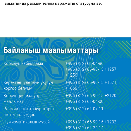
аймагында расмий т
ө
л
ө
м каражаты статусуна ээ.
Байланыш маалыматтары
Коомдук кабылдама
+996 (312) 61-04-86
+996 (312) 66-90-15 +1257,
+1256
Керектөөчүлөрдүн укугун
+996 (312) 66-90-15 +1671,
коргоо бөлүмү
+1666
Коррупция жөнүндө
+996 (312) 66-90-15 +2120
маалымат
+996 (312) 61-04-00
Расмий валюта курстарын
+996 (312) 61-07-11
автомаалымдоо
Нумизматикалык музей
+996 (312) 66-90-15 +1232
+996 (312) 61-24-14