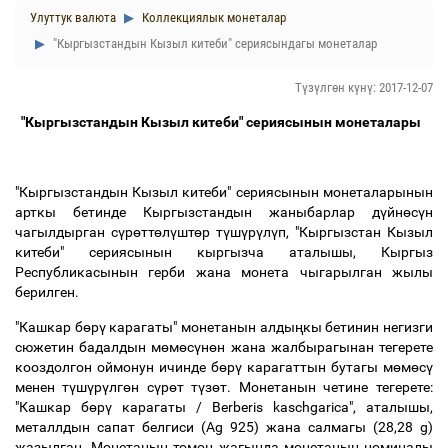
Улуттук валюта
Коллекциялык монеталар
"Кыргызстандын Кызыл китеби" сериясындагы монеталар
Түзүлгөн күнү: 2017-12-07
"Кыргызстандын Кызыл китеби" сериясынын монеталары
"Кыргызстандын Кызыл китеби" сериясынын монеталарынын
арткы бетинде Кыргызстандын жаныбарлар д
ү
йн
ө
с
ү
н
чагылдырган с
ү
р
ө
тт
ө
л
ү
шт
ө
р т
ү
ш
ү
р
ү
л
ү
п, "Кыргызстан Кызыл
китеби" сериясынын кыргызча аталышы, Кыргыз
Республикасынын герби жана монета чыгарылган жылы
берилген.
"Кашкар бөрү карагаты" монетанын алдыңкы бетинин негизги
сюжетин бадалдын мөмөсүнөн жана жалбырагынан тегерете
кооздолгон оймонун ичинде бөрү карагаттын бутагы мөмөсү
менен түшүрүлгөн сүрөт түзөт. Монетанын четине тегерете:
"Кашкар бөрү карагаты / Berberis kaschgarica", аталышы,
металлдын сапат белгиси (Ag 925) жана салмагы (28,28 g)
жазылган. Монетанын төмөн жагында монетанын номиналы