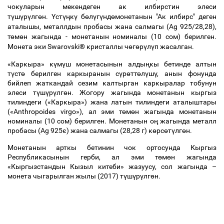
чокуларын мекендеген ак илбирстин элеси
т
ү
ш
ү
р
ү
лг
ө
н.
Ү
ст
үң
к
ү
б
ө
л
ү
г
ү
нд
ө
монетанын "Ак илбирс" деген
аталышы, металлдын пробасы жана салмагы (Ag 925/28,28),
т
ө
м
ө
н жагында - монетанын номиналы (10 сом) берилген.
Монета эки Swarovski® кристаллы ч
ө
г
ө
р
ү
л
ү
п жасалган.
«Каркыра» к
ү
м
ү
ш монетасынын алды
ң
кы бетинде алтын
т
ү
ст
ө
берилген каркыранын с
ү
р
ө
тт
ө
л
ү
ш
ү
, анын фонунда
бийлеп жаткандай сезим калтырган каркыралар тобунун
элеси т
ү
ш
ү
р
ү
лг
ө
н. Жогору жагында монетанын кыргыз
тилиндеги («Каркыра») жана латын тилиндеги аталыштары
(«Anthropoides virgo»), ал эми т
ө
м
ө
н жагында монетанын
номиналы (10 сом) берилген. Монетанын о
ң
жагында металл
пробасы (Ag 925
є)
жана салмагы (28,28 г) к
ө
рс
ө
т
ү
лг
ө
н.
Монетанын арткы бетинин чок ортосунда Кыргыз
Республикасынын герби, ал эми т
ө
м
ө
н жагында
«Кыргызстандын Кызыл китеби» жазуусу, сол жагында
–
монета чыгарылган жылы (2017) т
ү
ш
ү
р
ү
лг
ө
н
.