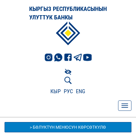
КЫРГЫЗ РЕСПУБЛИКАСЫНЫН
УЛУТТУК БАНКЫ
КЫР
РУС
ENG
> БӨЛҮКТҮН МЕНЮСУН КӨРСӨТКҮЛӨ