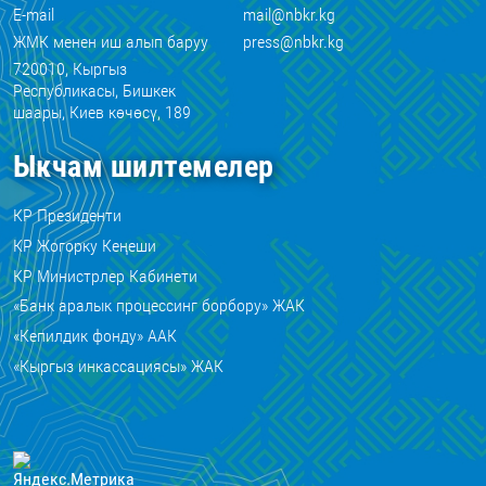
E-mail
mail@nbkr.kg
ЖМК менен иш алып баруу
press@nbkr.kg
720010, Кыргыз
Республикасы, Бишкек
шаары, Киев көчөсү, 189
Ыкчам шилтемелер
КР Президенти
КР Жогорку Кеңеши
КР Министрлер Кабинети
«Банк аралык процессинг борбору» ЖАК
«Кепилдик фонду» ААК
«Кыргыз инкассациясы» ЖАК