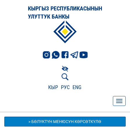
КЫРГЫЗ РЕСПУБЛИКАСЫНЫН
УЛУТТУК БАНКЫ
КЫР
РУС
ENG
> БӨЛҮКТҮН МЕНЮСУН КӨРСӨТКҮЛӨ