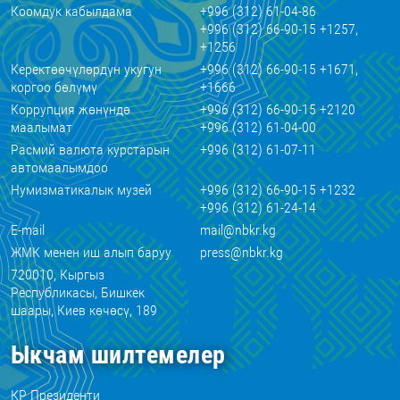
Коомдук кабылдама
+996 (312) 61-04-86
+996 (312) 66-90-15 +1257,
+1256
Керектөөчүлөрдүн укугун
+996 (312) 66-90-15 +1671,
коргоо бөлүмү
+1666
Коррупция жөнүндө
+996 (312) 66-90-15 +2120
маалымат
+996 (312) 61-04-00
Расмий валюта курстарын
+996 (312) 61-07-11
автомаалымдоо
Нумизматикалык музей
+996 (312) 66-90-15 +1232
+996 (312) 61-24-14
E-mail
mail@nbkr.kg
ЖМК менен иш алып баруу
press@nbkr.kg
720010, Кыргыз
Республикасы, Бишкек
шаары, Киев көчөсү, 189
Ыкчам шилтемелер
КР Президенти