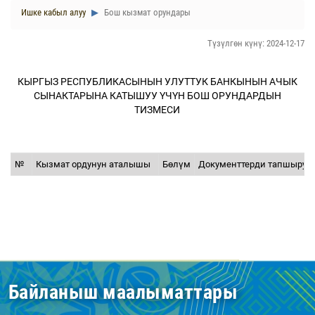
Ишке кабыл алуу
Бош кызмат орундары
Түзүлгөн күнү: 2024-12-17
КЫРГЫЗ РЕСПУБЛИКАСЫНЫН УЛУТТУК БАНКЫНЫН АЧЫК
СЫНАКТАРЫНА КАТЫШУУ ҮЧҮН БОШ ОРУНДАРДЫН
ТИЗМЕСИ
№
Кызмат ордунун аталышы
Бөлүм
Документтерди тапшыруу 
Байланыш маалыматтары