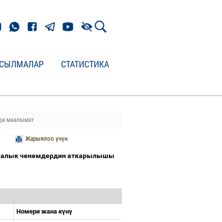
СЫЛМАЛАР
СТАТИСТИКА
дө маалымат
Жарыялоо үчүн
икалык ченемдердин аткарылышы
Номери жана к
ү
н
ү