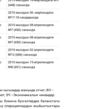
ес
2015-жылдын 18-мартындагы №5
(448) санында
2015-жылдын 06- мартындагы
№17-18 сандарында
ес
2015-жылдын 08-апрелиндеги
№7 (450) санында
ес
2015-жылдын 08-апрелиндеги
№7 (450) санында
2015-жылдын 02-апрелиндеги
№12 (
6
86
)
санында
ес
2015-жылдын 15-апрелиндеги
№8 (451) санында
ен чыгымдар ж
ө
н
ү
нд
ө
отчет; Ф3
–
чет; ЭЧ
–
Экономикалык ченемдер.
 боюнча бухгалтердик баланстагы
у операциялардын жыйынтыктары