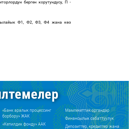
иторлордун берген корутундусу,
П -
ылайык Ф1, Ф2, Ф3, Ф4 жана к
ө
з
лтемелер
«Банк аралык процессинг
Мамлекеттик органдар
борбору» ЖАК
Финансылык сабаттуулук
«Кепилдик фонду» ААК
Депозиттер, кредиттер жана