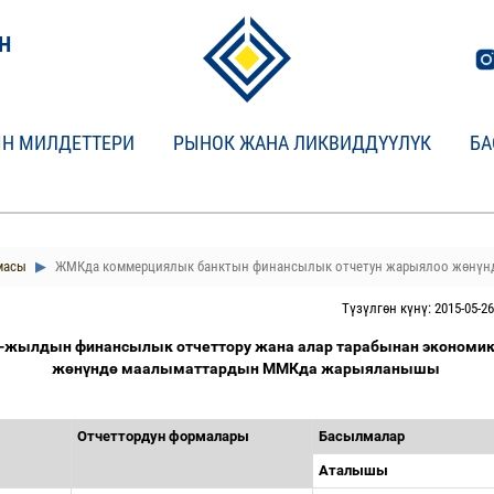
Н
Н МИЛДЕТТЕРИ
РЫНОК ЖАНА ЛИКВИДДҮҮЛҮК
БА
масы
ЖМКда коммерциялык банктын финансылык отчетун жарыялоо жөнүн
Түзүлгөн күнү: 2015-05-26
-жылдын финансылык отчеттору жана алар тарабынан эконом
ж
ө
н
ү
нд
ө
маалыматтардын ММКда жарыяланышы
Отчеттордун
формалары
Басылмалар
Аталышы