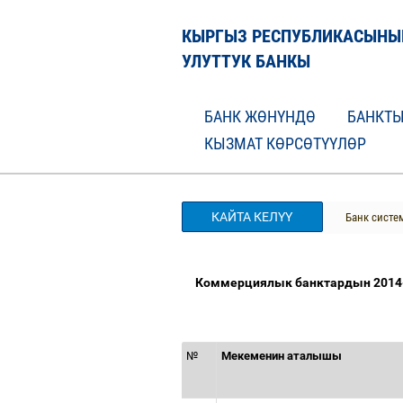
КЫРГЫЗ РЕСПУБЛИКАСЫНЫ
УЛУТТУК БАНКЫ
БАНК ЖӨНҮНДӨ
БАНКТЫ
КЫЗМАТ КӨРСӨТҮҮЛӨР
КАЙТА КЕЛҮҮ
Банк систе
Коммерциялык банктардын 20
14
№
Мекеменин аталышы