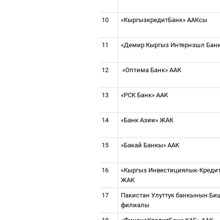
10
«КыргызкредитБанк» ААКсы
11
«Демир Кыргыз Интернэшл Бан
12
«
Оптима Банк» ААК
13
«РСК Банк» ААК
14
«Банк Азии» ЖАК
15
«Бакай Банкы» ААК
16
«Кыргыз Инвестициялык-Креди
ЖАК
17
Пакистан Улуттук банкынын Би
филиалы