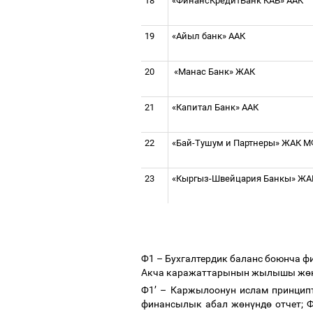
18
«ФинансКредитБанк КАБ» ААК
19
«Айыл банк» ААК
20
«Манас Банк» ЖАК
21
«
Капитал Банк» ААК
22
«Бай-Тушум и Партнеры» ЖАК 
2
3
«Кыргыз-Швейцария Банкы» Ж
Ф1
–
Бухгалтердик баланс боюнча ф
Акча каражаттарынын жылышы ж
ө
Ф1
’
–
Каржылоонун ислам принцип
финансылык абал ж
ө
н
ү
нд
ө
отчет; 