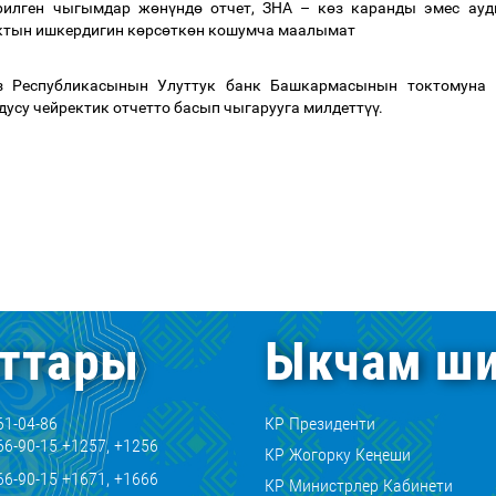
рилген чыгымдар ж
ө
н
ү
нд
ө
отчет, ЗНА
–
к
ө
з каранды эмес ауд
ктын ишкердигин к
ө
рс
ө
тк
ө
н кошумча маалымат
з Республикасынын Улуттук банк Башкармасынын токтомуна 
усу чейректик отчетт
о
басып чыгарууга милдетт
үү
.
ттары
Ыкчам ши
61-04-86
КР Президенти
66-90-15 +1257, +1256
КР Жогорку Кеңеши
66-90-15 +1671, +1666
КР Министрлер Кабинети