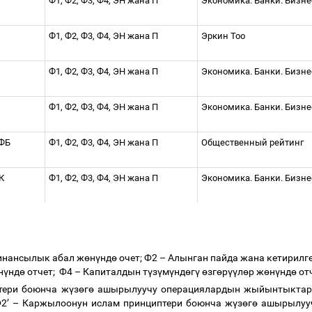
Ф1, Ф2, Ф3, Ф4, ЭН жана П
Экономика. Банки. Бизн
Ф1, Ф2, Ф3, Ф4, ЭН жана П
Эркин Тоо
Ф1, Ф2, Ф3, Ф4, ЭН жана П
Экономика. Банки. Бизн
Ф1, Ф2, Ф3, Ф4, ЭН
жана
П
Экономика. Банки. Бизн
МФБ
Ф1, Ф2, Ф3, Ф4, ЭН жана П
Общественный рейтинг
АК
Ф1, Ф2, Ф3, Ф4, ЭН жана П
Экономика. Банки. Бизн
инансылык абал ж
ө
н
ү
нд
ө
очет; Ф2
–
Алынган пайда жана кетирилг
н
ү
нд
ө
отчет; Ф4
–
Капиталдын т
ү
з
ү
м
ү
нд
ө
г
ү
ө
зг
ө
р
үү
л
ө
р ж
ө
н
ү
нд
ө
от
тери боюнча ж
ү
з
ө
г
ө
ашырылуучу операциялардын жыйынтыктары
Ф2
’
–
Каржылоонун ислам принциптери боюнча ж
ү
з
ө
г
ө
ашырылууч