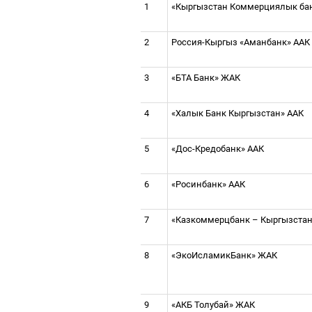
1
«Кыргызстан Коммерциялык ба
2
Россия-Кыргыз «Аманбанк» ААК
3
«БТА Банк» ЖАК
4
«Халык Банк Кыргызстан» ААК
5
«Дос-Кредобанк» ААК
6
«
Росинбанк
» ААК
7
«Казкоммерцбанк
–
Кыргызстан
8
«ЭкоИсламикБанк» ЖАК
9
«АКБ Толубай» ЖАК