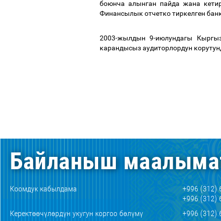
боюнча алынган пайда жана кети
Финансылык отчетко тиркелген бан
2003-жылдын 9-июлундагы Кыргы
карандысыз аудиторлордун корутунд
Байланыш маалыма
Коомдук кабылдама
+996 (312) 
+996 (312) 
Керектөөчүлөрдүн укугун коргоо бөлүмү
+996 (312) 