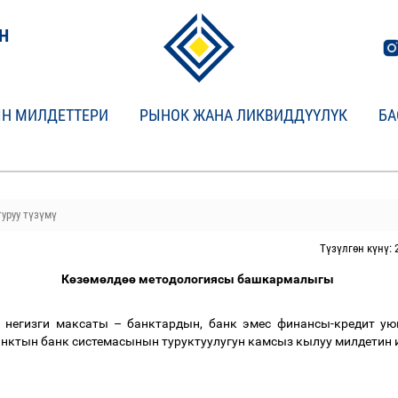
Н
Н МИЛДЕТТЕРИ
РЫНОК ЖАНА ЛИКВИДДҮҮЛҮК
БА
уруу түзүмү
Түзүлгөн күнү: 
К
ө
з
ө
м
ө
лд
өө
методологиясы башкармалыгы
 негизги максаты
–
банктардын, банк эмес финансы-кредит у
анктын банк системасынын туруктуулугун камсыз кылуу милдетин