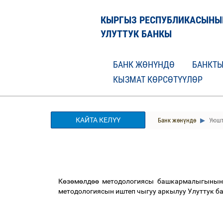
КЫРГЫЗ РЕСПУБЛИКАСЫНЫ
УЛУТТУК БАНКЫ
БАНК ЖӨНҮНДӨ
БАНКТЫ
КЫЗМАТ КӨРСӨТҮҮЛӨР
КАЙТА КЕЛҮҮ
Банк жөнүндө
Уюшт
К
ө
з
ө
м
ө
лд
өө
методологиясы башкармалыгынын
методологиясын иштеп чыгуу аркылуу Улуттук б