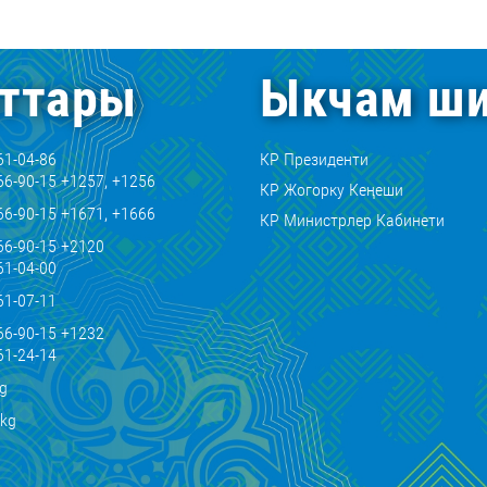
ттары
Ыкчам ши
61-04-86
КР Президенти
66-90-15 +1257, +1256
КР Жогорку Кеңеши
66-90-15 +1671, +1666
КР Министрлер Кабинети
66-90-15 +2120
61-04-00
61-07-11
66-90-15 +1232
61-24-14
kg
.kg