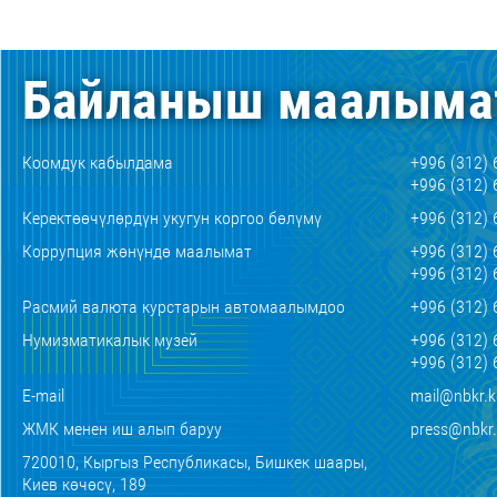
Байланыш маалыма
Коомдук кабылдама
+996 (312) 
+996 (312) 
Керектөөчүлөрдүн укугун коргоо бөлүмү
+996 (312) 
Коррупция жөнүндө маалымат
+996 (312) 
+996 (312) 
Расмий валюта курстарын автомаалымдоо
+996 (312) 
Нумизматикалык музей
+996 (312) 
+996 (312) 
E-mail
mail@nbkr.
ЖМК менен иш алып баруу
press@nbkr
720010, Кыргыз Республикасы, Бишкек шаары,
Киев көчөсү, 189