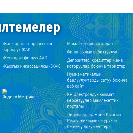
лтемелер
«Банк аралык процессинг
Мамлекеттик органдар
борбору» ЖАК
Финансылык сабаттуулук
«Кепилдик фонду» ААК
Депозиттер, кредиттер жана
«Кыргыз инкассациясы» ЖАК
которуулар боюнча тарифтер
Нумизматикалык
баалуулуктарды сатуу боюнча
веб-сайт
КР Электрондук кызмат
көрсөтүүлөр мамлекеттик
порталы
Лицензиялар жана Кыргыз
Республикасынын уруксат
берүүчү документтери