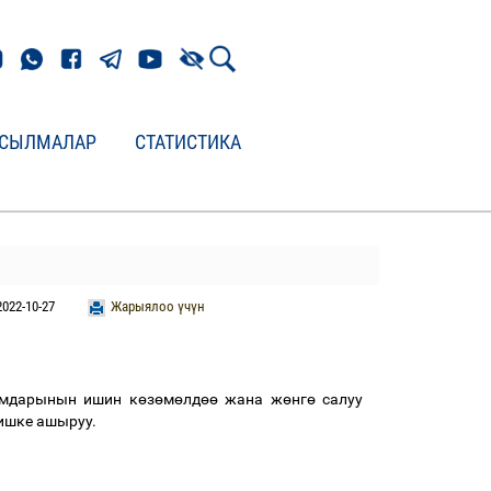
СЫЛМАЛАР
СТАТИСТИКА
2022-10-27
Жарыялоо үчүн
юмдарынын ишин к
ө
з
ө
м
ө
лд
өө
жана ж
ө
нг
ө
салуу
 ишке ашыруу.