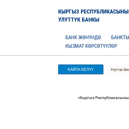
КЫРГЫЗ РЕСПУБЛИКАСЫНЫ
УЛУТТУК БАНКЫ
БАНК ЖӨНҮНДӨ
БАНКТЫ
КЫЗМАТ КӨРСӨТҮҮЛӨР
КАЙТА КЕЛҮҮ
Улуттук ба
«Кыргыз Республикасынын