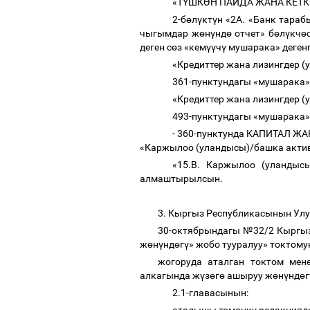
«
Т
Ү
ШК
Ө
Н ПАЙДА ЖАНА КЕТ
2-б
ө
л
ү
кт
ү
н «2А. «
Банк тараб
чыгымдар ж
ө
н
ү
нд
ө
отчет
» б
ө
л
ү
кч
ө
деген с
ө
з «кем
үү
ч
ү
мушарака» деген
«Кредиттер жана лизингдер 
361-пунктундагы «мушарака» 
«Кредиттер жана лизингдер 
493-пунктундагы «мушарака» 
- 360-пунктунда КАПИТАЛ 
«Каржылоо (уландысы)/башка актив
«15.В. Каржылоо (уландыс
алмаштырылсын.
3. Кыргыз Республикасынын У
30-октябрындагы №32/2 Кыргыз
ж
ө
н
ү
нд
ө
г
ү
» жобо тууралуу» токтому
жогоруда аталган токтом мен
алкагында ж
ү
з
ө
г
ө
ашыруу ж
ө
н
ү
нд
ө
г
2.1-главасынын: