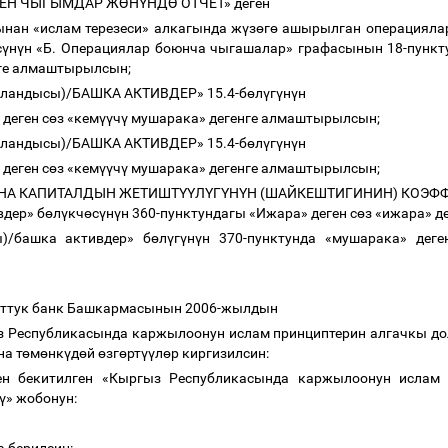
КЕН ЧЫГЫМДАР
Ж
Ө
Н
Ү
НД
Ө
ОТЧЕТ» деген
ынан «ислам терезеси» алкагында ж
ү
з
ө
г
ө
ашырылган операциялар
с
ү
н
ү
н «Б. Операциялар боюнча чыгашалар» графасынын 18-пункт
ге алмаштырылсын;
(уландысы)/БАШКА АКТИВДЕР» 15.4-б
ө
л
ү
г
ү
н
ү
н
деген с
ө
з «кем
үү
ч
ү
мушарака» дегенге алмаштырылсын;
(уландысы)/БАШКА АКТИВДЕР» 15.4-б
ө
л
ү
г
ү
н
ү
н
деген с
ө
з «кем
үү
ч
ү
мушарака» дегенге алмаштырылсын;
ЖАНА КАПИТАЛДЫН ЖЕТИШТ
ҮҮ
Л
Ү
Г
Ү
Н
Ү
Н (ШАЙКЕШТИГИНИН) КОЭФФ
дер» б
ө
л
ү
кч
ө
с
ү
н
ү
н 360-пунктундагы «Ижара» деген с
ө
з «ижара» 
ы)/башка активдер» б
ө
л
ү
г
ү
н
ү
н 370-пунктунда «мушарака» деге
луттук банк Башкармасынын 2006-жылдын
 Республикасында каржылоонун ислам принциптерин алгачкы до
на т
ө
м
ө
нк
ү
д
ө
й
ө
зг
ө
рт
үү
л
ө
р киргизилсин:
ен бекитилген «Кыргыз Республикасында каржылоонун ислам 
ү
» жобонун: