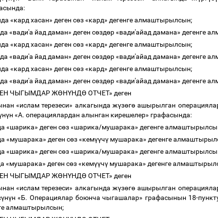
фасында:
да «кард хасан» деген с
ө
з «кард» дегенге алмаштырылсын;
да «вади'а йад даман» деген с
ө
зд
ө
р «вади'айад дамана» дегенге 
да «кард хасан» деген с
ө
з «кард» дегенге алмаштырылсын;
да «вади'а йад даман» деген с
ө
зд
ө
р «вади'айад дамана» дегенге 
да «кард хасан» деген с
ө
з «кард» дегенге алмаштырылсын;
да «вади'а йад даман» деген с
ө
зд
ө
р «вади'айад дамана» дегенге 
КЕН ЧЫГЫМДАР
Ж
Ө
Н
Ү
НД
Ө
ОТЧЕТ» деген
ынан «ислам терезеси» алкагында ж
ү
з
ө
г
ө
ашырылган операциялар
ү
н
ү
н «А. операциялардан алынган кирешелер
»
графасында:
да «шарика» деген с
ө
з «шарика/мушарака» дегенге алмаштырылсы
да «мушарака» деген с
ө
з «кем
үү
ч
ү
мушарака» дегенге алмаштырыл
да «шарика» деген с
ө
з «шарика/мушарака» дегенге алмаштырылсы
да «мушарака» деген с
ө
з «кем
үү
ч
ү
мушарака» дегенге алмаштырыл
КЕН ЧЫГЫМДАР
Ж
Ө
Н
Ү
НД
Ө
ОТЧЕТ» деген
ынан «ислам терезеси» алкагында ж
ү
з
ө
г
ө
ашырылган операциялар
с
ү
н
ү
н «Б. Операциялар боюнча чыгашалар» графасынын 18-пункт
нге алмаштырылсын;