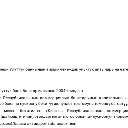
нын Улуттук банкынын айрым ченемдик укуктук актыларына
ө
зг
Улуттук банк Башкармасынын 2004-жылдын
з Республикасынын коммерциялык банктарынын капиталынын а
оо боюнча нускоону бекит
үү
ж
ө
н
ү
нд
ө
» токтомуна т
ө
м
ө
нк
ү
ө
зг
ө
рт
үү
м менен бекитилген «Кыргыз Республикасынын коммерци
 (шайкештигинин) стандартын аныктоо боюнча»
нускоонун тиркем
андысы)/башка активдер» таблицасынын