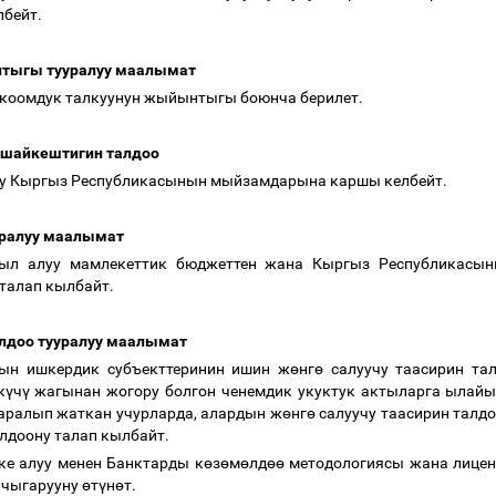
лбейт.
нтыгы тууралуу маалымат
коомдук талкуунун жыйынтыгы боюнча берилет.
 шайкештигин талдоо
ру Кыргыз Республикасынын мыйзамдарына каршы келбейт.
уралуу маалымат
был алуу мамлекеттик бюджеттен жана Кыргыз Республикасы
талап кылбайт.
алдоо тууралуу маалымат
ын ишкердик субъекттеринин ишин ж
ө
нг
ө
салуучу таасирин тал
к
ү
ч
ү
жагынан жогору болгон ченемдик укуктук актыларга ылайы
аралып жаткан учурларда, алардын ж
ө
нг
ө
салуучу таасирин талд
алдоону талап кылбайт.
ке алуу менен Банктарды к
ө
з
ө
м
ө
лд
өө
методологиясы жана лицен
 чыгарууну
ө
т
ү
н
ө
т.