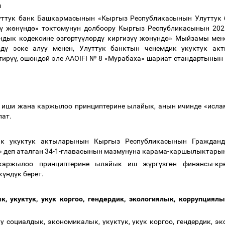
и
ттук банк Башкармасынын «Кыргыз Республикасынын Улуттук 
ү
ж
ө
н
ү
нд
ө
» токтомунун долбоору Кыргыз Республикасынын 20
ндык кодексине
ө
зг
ө
рт
үү
л
ө
рд
ү
киргиз
үү
ж
ө
н
ү
нд
ө
» Мыйзамы мен
рд
ү
эске алуу менен, Улуттук банктын ченемдик укуктук ак
тир
үү
, ошондой эле AAOIFI № 8 «Мурабаха» шариат стандартынын
к
 иши жана каржылоо принциптерине ылайык, анын ичинде «исла
лат.
дик укуктук актыларынын Кыргыз Республикасынын Граждан
 деп аталган 34-1-главасынын мазмунуна карама-каршылыктары
каржылоо принциптерине ылайык иш ж
ү
рг
ү
зг
ө
н финансы-кр
к
ү
нд
ү
к берет.
, укуктук, укук коргоо, гендердик, экологиялык, коррупци
у социалдык, экономикалык, укуктук, укук коргоо, гендердик, 