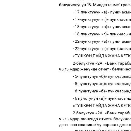
б
ө
л
ү
кч
ө
с
ү
н
ү
н “Б. Милдеттенме” гра
- 17-пунктунун «в)» пункчасын
- 17-пунктунун «г)» пункчасын
- 18-пунктунун «в)» пункчасын
- 18-пунктунун «г)» пункчасын
- 22-пунктунун «в)» пункчасын
- 22-пунктунун «г)» пункчасын
«
Т
Ү
ШК
Ө
Н ПАЙДА ЖАНА КЕТ
2-б
ө
л
ү
кт
ү
н «2А. «
Банк тараб
чыгымдар ж
ө
н
ү
нд
ө
отчет
» б
ө
л
ү
кч
ө
с
- 5-пунктунун «б)» пункчасын
- 5-пунктунун «в)» пункчасын
- 6-пунктунун «б)» пункчасын
- 6 пунктунун «в)» пункчасын
«
Т
Ү
ШК
Ө
Н ПАЙДА ЖАНА КЕТ
2-б
ө
л
ү
кт
ү
н «2А. «
Банк тараб
чыгымдар ж
ө
н
ү
нд
ө
отчет
» б
ө
л
ү
кч
ө
деген с
ө
з «шарика/мушарака» деге