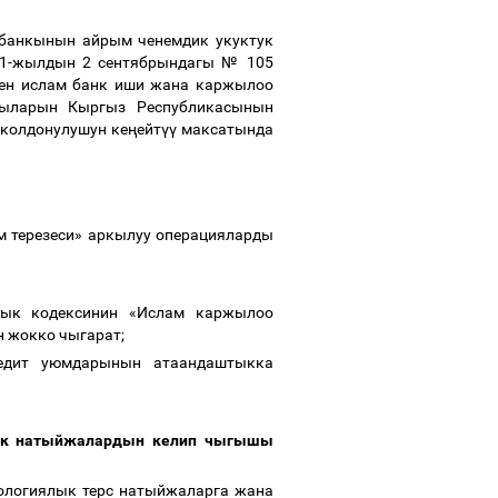
банкынын айрым ченемдик укуктук
21-жылдын 2 сентябрындагы № 105
ен ислам банк иши жана каржылоо
тыларын Кыргыз Республикасынын
 колдонулушун ке
ң
ейт
үү
максатында
м терезеси» аркылуу операцияларды
дык кодексинин «Ислам каржылоо
н жокко чыгарат;
едит уюмдарынын атаандаштыкка
ялык натыйжалардын келип чыгышы
экологиялык терс натыйжаларга жана