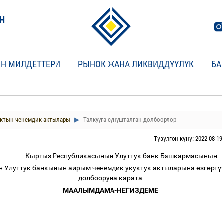
Н
Н МИЛДЕТТЕРИ
РЫНОК ЖАНА ЛИКВИДДҮҮЛҮК
БА
нктын ченемдик актылары
Талкууга сунушталган долбоорлор
Түзүлгөн күнү: 2022-08-19
Кыргыз Республикасынын Улуттук банк Башкармасынын
 Улуттук банкынын айрым ченемдик укуктук актыларына
ө
зг
ө
рт
ү
долбооруна карата
МААЛЫМДАМА-НЕГИЗДЕМЕ