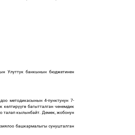
нын Улуттук банкынын бюджетинен
доо методикасынын 4-пунктунун 7-
к келтир
үү
г
ө
багытталган ченемдик
оо талап кылынбайт. Демек, жобонун
зиялоо башкармалыгы сунушталган