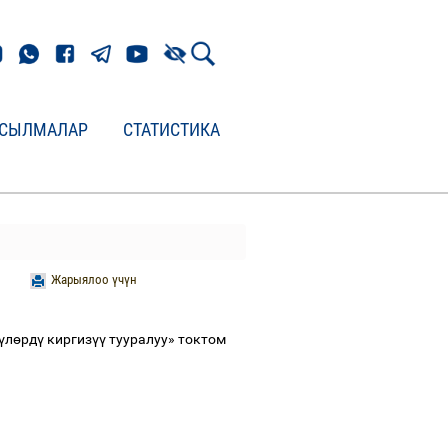
СЫЛМАЛАР
СТАТИСТИКА
Жарыялоо үчүн
ү
л
ө
рд
ү
киргиз
үү
тууралуу» токтом