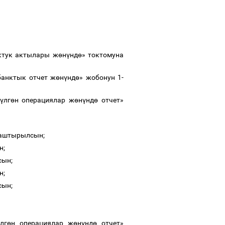
ктук актылары ж
ө
н
ү
нд
ө
» токтомуна
банктык отчет ж
ө
н
ү
нд
ө
»
жобонун 1-
ү
лг
ө
н операциялар ж
ө
н
ү
нд
ө
отчет
»
лмаштырылсын;
н;
сын;
н;
сын;
лг
ө
н операциялар ж
ө
н
ү
нд
ө
отчет
»