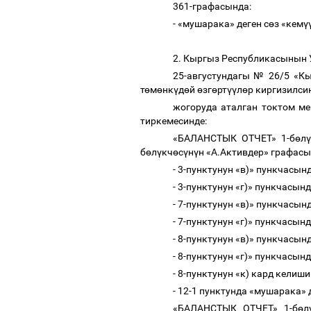
361-графасында:
- «мушарака» деген с
ө
з «кем
ү
2. Кыргыз Республикасынын
25-августундагы № 26/5 «К
т
ө
м
ө
нк
ү
д
ө
й
ө
зг
ө
рт
үү
л
ө
р киргизилси
жогоруда аталган токтом ме
тиркемесинде:
«БАЛАНСТЫК ОТЧЕТ» 1-б
ө
л
ү
б
ө
л
ү
кч
ө
с
ү
н
ү
н «А.Активдер» графас
- 3-пунктунун «в)» пункчасынд
- 3-пунктунун «г)» пункчасынд
- 7-пунктунун «в)» пункчасын
- 7-пунктунун «г)» пункчасын
- 8-пунктунун «в)» пункчасын
- 8-пунктунун «г)» пункчасын
- 8-пунктунун «к) кард кели
- 12-1 пунктунда «мушарака» 
«БАЛАНСТЫК ОТЧЕТ» 1-б
ө
л