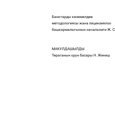
Банктарды к
ө
з
ө
м
ө
лд
өө
методологиясы жана лицензиялоо
башкармалыгынын начальниги Ж. 
МАКУЛДАШЫЛДЫ
Т
ө
раганын орун басары Н. Жениш