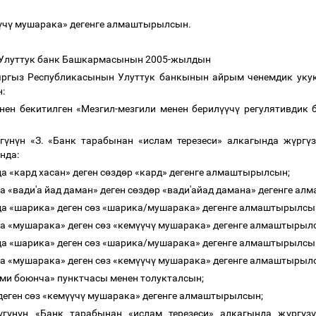
ү
ч
ү
мушарака» дегенге алмаштырылсын.
 Улуттук банк Башкармасынын 2005-жылдын
ыргыз Республикасынын Улуттук банкынын айрым ченемдик уку
н:
нен бекитилген «Мезгил-мезгили менен берил
үү
ч
ү
регулятивдик 
г
ү
н
ү
н «З. «
Банк тарабынан
«
ислам терезеси
»
алкагында ж
ү
рг
ү
з
ында:
а «кард хасан» деген с
ө
зд
ө
р «кард» дегенге алмаштырылсын;
а «вади'а йад даман» деген с
ө
зд
ө
р «вади'айад дамана» дегенге а
да «шарика» деген с
ө
з «шарика/мушарака» дегенге алмаштырылсы
да «мушарака» деген с
ө
з «кем
үү
ч
ү
мушарака» дегенге алмаштырыл
да «шарика» деген с
ө
з «шарика/мушарака» дегенге алмаштырылсы
да «мушарака» деген с
ө
з «кем
үү
ч
ү
мушарака» дегенге алмаштырыл
шими боюнча» пунктчасы менен толукталсын;
деген с
ө
з «кем
үү
ч
ү
мушарака» дегенге алмаштырылсын;
ү
г
ү
н
ү
н «
Банк тарабынан
«
ислам терезеси
»
алкагында ж
ү
рг
ү
з
ү