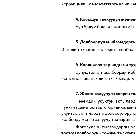
коррупциялык кесепеттерге алып ке
4.
Коомдук талкуунун жыйы
Бул б
ө
л
ү
м боюнча маалымат 
5. Долбоордун мыйзамдарга
Иштелип чыккан токтомдун долбоо
6. Каржылоо зарылдыгы ту
Сунушталган долбоорду ка
кошумча финансылык чыгымдарды 
7. Ж
ө
нг
ө
салуучу таасирин т
Ченемдик укуктук актылард
пунктчасына ылайык юридикалык 
укуктук актылардын долбоорлору к
долбоору ж
ө
нг
ө
салуучу таасирин т
Жогоруда айтылгандарды эс
токтом долбоорун коомдук талкууга