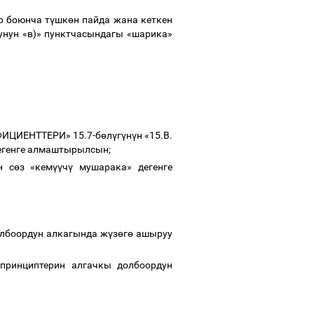
 боюнча т
ү
шк
ө
н пайда жана кеткен
унун «в)» пунктчасындагы «шарика»
ИЦИЕНТТЕРИ» 15.7-б
ө
л
ү
г
ү
н
ү
н «15.В.
дегенге алмаштырылсын;
н с
ө
з «кем
үү
ч
ү
мушарака» дегенге
лбоордун алкагында ж
ү
з
ө
г
ө
ашыруу
принциптерин алгачкы долбоордун