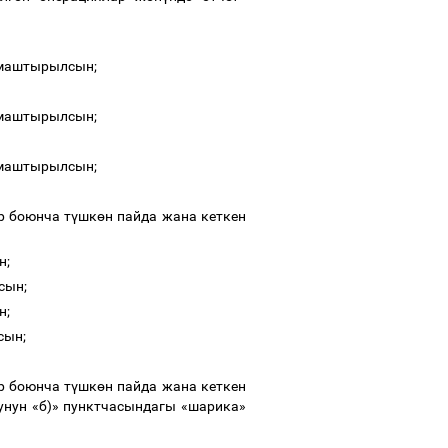
алмаштырылсын;
алмаштырылсын;
алмаштырылсын;
 боюнча т
ү
шк
ө
н пайда жана кеткен
н;
сын;
н;
сын;
 боюнча т
ү
шк
ө
н пайда жана кеткен
унун «б)» пунктчасындагы «шарика»