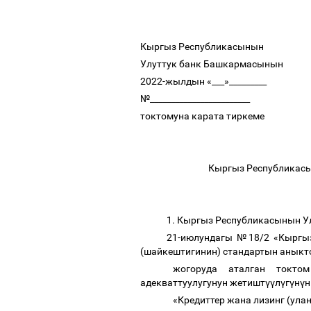
Кыргыз Республикасынын
Улуттук банк Башкармасынын
2022-жылдын «___»_________
№________________________
токтомуна карата тиркеме
Кыргыз Республикасы
1. Кыргыз Республикасынын 
21-июлундагы №18/2 «Кыргы
(шайкештигинин) стандартын аныкт
жогоруда аталган токто
адекваттуулугунун жетишт
үү
л
ү
г
ү
н
ү
н
«Кредиттер жана лизинг (ул