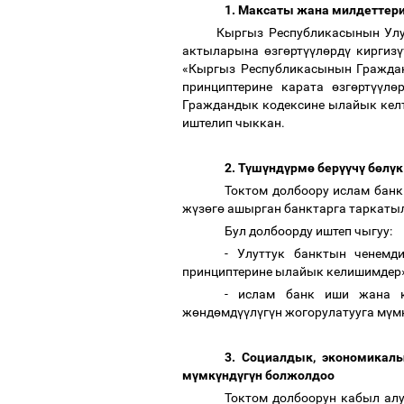
1. Максаты жана милдеттер
Кыргыз Республикасынын Улу
актыларына
ө
зг
ө
рт
үү
л
ө
рд
ү
киргиз
ү
«Кыргыз Республикасынын Гражда
принциптерине карата
ө
зг
ө
рт
үү
л
ө
Граждандык кодексине ылайык кел
иштелип чыккан.
2. Т
ү
ш
ү
нд
ү
рм
ө
бер
үү
ч
ү
б
ө
л
ү
Токтом долбоору ислам банк
ж
ү
з
ө
г
ө
ашырган банктарга таркаты
Бул долбоорду иштеп чыгуу:
- Улуттук банктын ченем
принциптерине ылайык келишимдер»
- ислам банк иши жана 
ж
ө
нд
ө
мд
үү
л
ү
г
ү
н жогорулатууга м
ү
м
3.
Социалдык, экономикалык
м
ү
мк
ү
нд
ү
г
ү
н болжолдоо
Токтом долбоорун кабыл алу