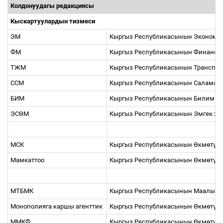
Колдонуудагы редакциясы
Кыскартуулардын тизмеси
ЭМ
Кыргыз Республикасынын Экономи
ФМ
Кыргыз Республикасынын Финансы
ТЖМ
Кыргыз Республикасынын Транспор
ССМ
Кыргыз Республикасынын Саламатт
БИМ
Кыргыз Республикасынын Билим бе
ЭС
Ө
М
Кыргыз Республикасынын Эмгек ж
МСК
Кыргыз Республикасынын
Ө
км
ө
т
ү
н
Мамкаттоо
Кыргыз Республикасынын
Ө
км
ө
т
ү
н
МТБМК
Кыргыз Республикасынын Маалымат
Монополияга каршы агенттик
Кыргыз Республикасынын
Ө
км
ө
т
ү
н
ММКФ
Кыргыз Республикасынын
Ө
км
ө
т
ү
н