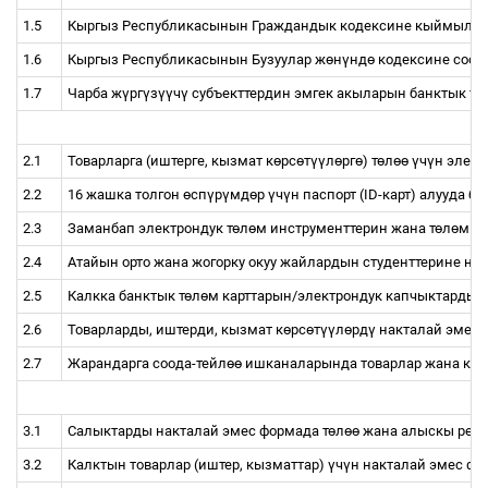
1.5
Кыргыз Республикасынын Граждандык
кодексине
кыймылсы
1.6
Кыргыз Республикасынын Бузуулар ж
ө
н
ү
нд
ө
кодексине
соод
1.7
Чарба ж
ү
рг
ү
з
үү
ч
ү
субъекттердин эмгек акыларын банктык т
ө
2.1
Товарларга (иштерге, кызмат к
ө
рс
ө
т
үү
л
ө
рг
ө
) т
ө
л
өө
ү
ч
ү
н элект
2.2
16 жашка толгон
ө
сп
ү
р
ү
мд
ө
р
ү
ч
ү
н паспорт (ID-карт) алууда ба
2.3
Заманбап электрондук т
ө
л
ө
м инструменттерин жана т
ө
л
ө
м к
2.4
Атайын орто жана жогорку окуу жайлардын студенттерине нак
2.5
Калкка банктык т
ө
л
ө
м карттарын/электрондук капчыктарды 
2.6
Товарларды, иштерди, кызмат к
ө
рс
ө
т
үү
л
ө
рд
ү
накталай эмес ф
2.7
Жарандарга соода-тейл
өө
ишканаларында товарлар жана кыз
3.1
Салыктарды накталай эмес формада т
ө
л
өө
жана алыскы реги
3.2
Калктын товарлар (иштер, кызматтар)
ү
ч
ү
н накталай эмес фо