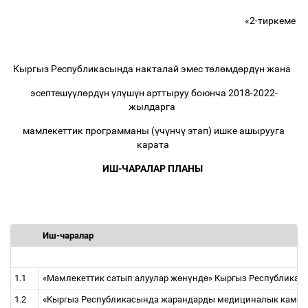
«2-тиркеме
Кыргыз Республикасында накталай эмес т
ө
л
ө
мд
ө
рд
ү
н жана
эсептеш
үү
л
ө
рд
ү
н
ү
л
ү
ш
ү
н арттыруу боюнча 2018-2022-
жылдарга
мамлекеттик программаны (
ү
ч
ү
нч
ү
этап) ишке ашырууга
карата
ИШ-ЧАРАЛАР ПЛАНЫ
Иш-чаралар
1.1
«Мамлекеттик сатып алуулар ж
ө
н
ү
нд
ө
» Кыргыз Республика
1.2
«Кыргыз Республикасында жарандарды медициналык камсы