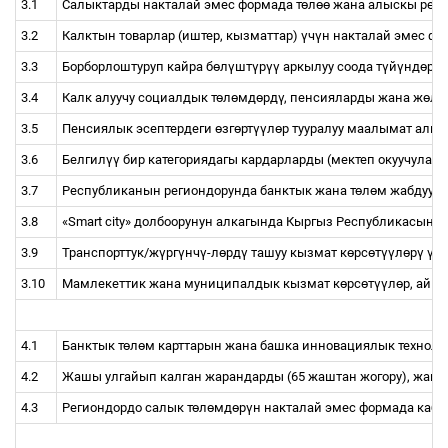
3.1
Салыктарды накталай эмес формада т
ө
л
өө
жана алыскы реги
3.2
Калктын товарлар (иштер, кызматтар)
ү
ч
ү
н накталай эмес фо
3.3
Борборлоштуруп кайра б
ө
л
ү
шт
ү
р
үү
аркылуу соода т
ү
й
ү
нд
ө
р
ү
3.4
Калк алуучу социалдык т
ө
л
ө
мд
ө
рд
ү
, пенсияларды жана ж
ө
л
ө
3.5
Пенсиялык эсептердеги
ө
зг
ө
рт
үү
л
ө
р тууралуу маалымат алм
3.6
Белгил
үү
бир категориядагы кардарларды (мектеп окуучулары, 
3.7
Республиканын региондорунда банктык жана т
ө
л
ө
м жабдуул
3.8
«Smart city» долбоорунун алкагында Кыргыз Республикасын
3.9
Транспорттук/ж
ү
рг
ү
нч
ү
-л
ө
рд
ү
ташуу кызмат к
ө
рс
ө
т
үү
л
ө
р
ү
ү
ч
ү
3.10
Мамлекеттик жана муниципалдык кызмат к
ө
рс
ө
т
үү
л
ө
р, айы
4.1
Банктык т
ө
л
ө
м карттарын жана башка инновациялык техноло
4.2
Жашы улгайып калган жарандарды (65 жаштан жогору), жашт
4.3
Региондордо салык т
ө
л
ө
мд
ө
р
ү
н накталай эмес формада кабы