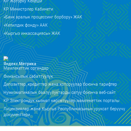
КР Жогорку Кеңеши
КР Министрлер Кабинети
«Банк аралык процессинг борбору» ЖАК
«Кепилдик фонду» ААК
«Кыргыз инкассациясы» ЖАК
Мамлекеттик органдар
Финансылык сабаттуулук
Депозиттер, кредиттер жана которуулар боюнча тарифтер
Нумизматикалык баалуулуктарды сатуу боюнча веб-сайт
КР Электрондук кызмат көрсөтүүлөр мамлекеттик порталы
Лицензиялар жана Кыргыз Республикасынын уруксат берүүчү
документтери