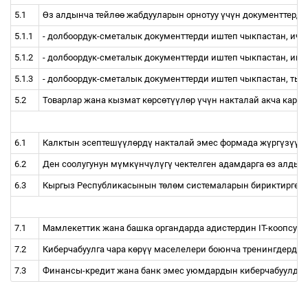
5.1
Ө
з алдынча тейл
өө
жабдууларын орнотуу
ү
ч
ү
н документтерди
5.1.1
- долбоордук-сметалык документтерди иштеп чыкпастан, ичт
5.1.2
- долбоордук-сметалык документтерди иштеп чыкпастан, им
5.1.3
- долбоордук-сметалык документтерди иштеп чыкпастан, ты
5.2
Товарлар жана кызмат к
ө
рс
ө
т
үү
л
ө
р
ү
ч
ү
н накталай акча кара
6.1
Калктын эсептеш
үү
л
ө
рд
ү
накталай эмес формада ж
ү
рг
ү
з
үү
с
6.2
Ден соолугунун м
ү
мк
ү
нч
ү
л
ү
г
ү
чектелген адамдарга
ө
з алдын
6.3
Кыргыз Республикасынын т
ө
л
ө
м системаларын бириктирген 
7.1
Мамлекеттик жана башка органдарда адистердин IT-коопсузд
7.2
Киберчабуулга чара к
ө
р
үү
маселелери боюнча тренингдерди
7.3
Финансы-кредит жана банк эмес уюмдардын киберчабуулдар