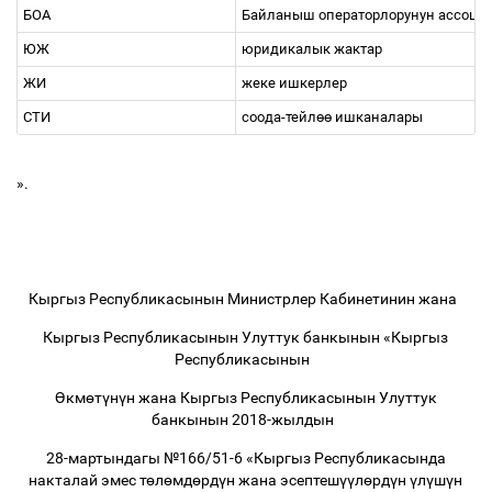
БОА
Байланыш операторлорунун ассоц
ЮЖ
юридикалык жактар
ЖИ
жеке ишкерлер
СТИ
соода-тейл
өө
ишканалары
».
Кыргыз Республикасынын Министрлер Кабинетинин жана
Кыргыз Республикасынын Улуттук банкынын «Кыргыз
Республикасынын
Ө
км
ө
т
ү
н
ү
н жана Кыргыз Республикасынын Улуттук
банкынын 2018-жылдын
28-мартындагы №166/51-6 «Кыргыз Республикасында
накталай эмес т
ө
л
ө
мд
ө
рд
ү
н жана эсептеш
үү
л
ө
рд
ү
н
ү
л
ү
ш
ү
н