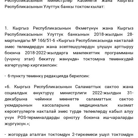
Республикасынын Министрлер Кабинети жана Кыргыз
Республикасынын Улуттук банкы токтом кылат:
1. Кыргыз Республикасынын
Ө
км
ө
т
ү
н
ү
н жана Кыргыз
Республикасынын Улуттук банкынын 2018-жылдын 28-
мартындагы № 166/51-6 «Кыргыз Республикасында накталай
эмес т
ө
л
ө
мд
ө
рд
ү
н жана эсептеш
үү
л
ө
рд
ү
н
ү
л
ү
ш
ү
н арттыруу
боюнча 2018-2022-жылдарга мамлекеттик программаны
(
ү
ч
ү
нч
ү
этап) бекит
үү
ж
ө
н
ү
нд
ө
» токтомуна т
ө
м
ө
нк
ү
д
ө
й
ө
зг
ө
рт
үү
л
ө
р киргизилсин:
- 6-пункту т
ө
м
ө
нк
ү
редакцияда берилсин:
«6. Кыргыз Республикасынын Саламаттык сактоо жана
социалдык
ө
н
ү
кт
ү
р
үү
министрлиги 2022-жылдын 31-
декабрына чейинки м
өө
н
ө
тт
ө
саламаттык сактоо
уюмдарынын кассаларына медициналык кызмат
к
ө
рс
ө
т
үү
л
ө
рг
ө
накталай эмес т
ү
рд
ө
т
ө
л
өө
л
ө
рд
ү
кабыл алуу
ү
ч
ү
н POS-терминалдарды орнотуу боюнча иш-чараларды
ж
ү
рг
ү
зс
ү
н.»;
- жогоруда аталган токтомдун
2-тиркемеси
ушул токтомдун