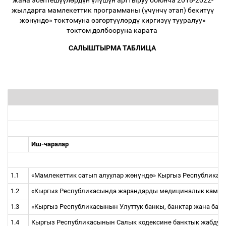
жана эсептеш
үү
л
ө
рд
ү
н
ү
л
ү
ш
ү
н арттыруу боюнча 2018-2022-
жылдарга мамлекеттик программаны (
ү
ч
ү
нч
ү
этап) бекит
үү
ж
ө
н
ү
нд
ө
» токтомуна
ө
зг
ө
рт
үү
л
ө
рд
ү
киргиз
үү
тууралуу»
токтом долбооруна карата
САЛЫШТЫРМА ТАБЛИЦА
Иш-чаралар
1.1
«Мамлекеттик сатып алуулар ж
ө
н
ү
нд
ө
» Кыргыз Республика
1.2
«Кыргыз Республикасында жарандарды медициналык камсы
1.3
«Кыргыз Республикасынын Улуттук банкы, банктар жана банк
1.4
Кыргыз Республикасынын Салык
кодексине
банктык жабдуул