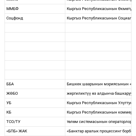
ММБФ
Кыргыз Республикасынын
Ө
км
ө
т
ү
н
Соцфонд
Кыргыз Республикасынын Социалд
ББА
Бишкек шаарынын мэриясынын «Би
Ж
Ө
БО
жергиликт
үү
ө
з алдынча башкаруу 
УБ
Кыргыз Республикасынын Улуттук 
КБ
Кыргыз Республикасынын коммерц
ТСО/ТУ
т
ө
л
ө
м системасынын операторлору/
«БПБ» ЖАК
«Банктар аралык процессинг борбо