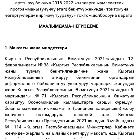
арттыруу боюнча 2018-2022-жылдарга мамлекеттик
программаны (
ү
ч
ү
нч
ү
этап) бекит
үү
ж
ө
н
ү
нд
ө
» токтомуна
ө
зг
ө
рт
үү
л
ө
рд
ү
киргиз
үү
тууралуу» токтом долбооруна карата
МААЛЫМДАМА-НЕГИЗДЕМЕ
1. Максаты жана милдеттери
Кыргыз Республикасынын
Ө
км
ө
т
ү
н
ү
н 2021-жылдын 12-
февралындагы №38 «Кыргыз Республикасынын
Ө
км
ө
т
ү
н
ү
н
жа
ң
ы т
ү
з
ү
м
ү
бекитилгендигине жана Кыргыз
Республикасынын аткаруу бийлигинин органдарын
реформалоого байланыштуу уюштуруу чаралары ж
ө
н
ү
нд
ө
»
жана Кыргыз Республикасынын
Ө
км
ө
т
ү
н
ү
н 2021-жылдын 5-
мартындагы №71 «Кыргыз Республикасынын
Ө
км
ө
т
ү
н
ө
караштуу Экономикалык кылмыштарга каршы к
ү
р
ө
ш
үү
боюнча мамлекеттик кызматты (финансы полициясын) жоюу
ж
ө
н
ү
нд
ө
» токтомдоруна, ошондой эле Кыргыз
Республикасынын Президентинин 2021-жылдын 5-майындагы
№ 114 «Кыргыз Республикасынын Министрлер Кабинети
ж
ө
н
ү
нд
ө
» жарлыгына ылайык келтир
үү
максатында, Кыргыз