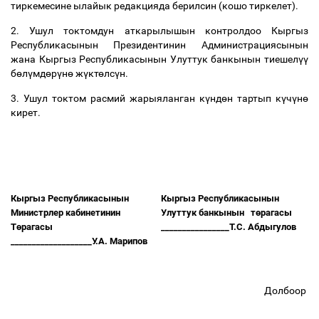
тиркемесине
ылайык редакцияда берилсин (кошо тиркелет).
2. Ушул токтомдун аткарылышын контролдоо Кыргыз
Республикасынын Президентинин Администрациясынын
жана Кыргыз Республикасынын Улуттук банкынын тиешел
үү
б
ө
л
ү
мд
ө
р
ү
н
ө
ж
ү
кт
ө
лс
ү
н.
3. Ушул токтом расмий жарыяланган к
ү
нд
ө
н тартып к
ү
ч
ү
н
ө
кирет.
Кыргыз Республикасынын
Кыргыз Республикасынын
Министрлер кабинетинин
Улуттук банкынын
т
ө
рагасы
Т
ө
рагасы
________________Т.С. Абдыгулов
___________________У.А. Марипов
Долбоор