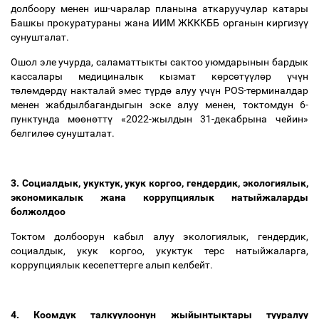
долбоору менен иш-чаралар планына аткаруучулар катары
Башкы прокуратураны жана ИИМ ЖКККББ органын киргиз
үү
сунушталат.
Ошол эле учурда, саламаттыкты сактоо уюмдарынын бардык
кассалары медициналык кызмат к
ө
рс
ө
т
үү
л
ө
р
ү
ч
ү
н
т
ө
л
ө
мд
ө
рд
ү
накталай эмес т
ү
рд
ө
алуу
ү
ч
ү
н POS-терминалдар
менен жабдылбагандыгын эске алуу менен, токтомдун 6-
пунктунда м
өө
н
ө
тт
ү
«2022-жылдын 31-декабрына чейин»
белгил
өө
сунушталат.
3. Социалдык, укуктук, укук коргоо, гендердик, экологиялык,
экономикалык жана коррупциялык натыйжаларды
болжолдоо
Токтом долбоорун кабыл алуу экологиялык, гендердик,
социалдык, укук коргоо, укуктук терс натыйжаларга,
коррупциялык кесепеттерге алып келбейт.
4. Коомдук талкуулоонун жыйынтыктары тууралуу