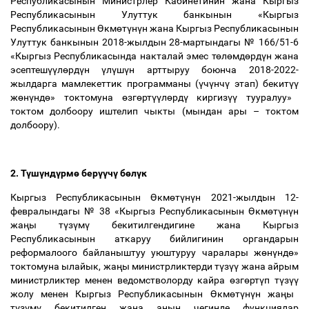
Республикасынын Министрлер Кабинетинин жана Кыргыз
Республикасынын Улуттук банкынын «Кыргыз
Республикасынын
Ө
км
ө
т
ү
н
ү
н жана Кыргыз Республикасынын
Улуттук банкынын 2018-жылдын 28-мартындагы № 166/51-6
«Кыргыз Республикасында накталай эмес т
ө
л
ө
мд
ө
рд
ү
н жана
эсептеш
үү
л
ө
рд
ү
н
ү
л
ү
ш
ү
н арттыруу боюнча 2018-2022-
жылдарга мамлекеттик программаны (
ү
ч
ү
нч
ү
этап) бекит
үү
ж
ө
н
ү
нд
ө
» токтомуна
ө
зг
ө
рт
үү
л
ө
рд
ү
киргиз
үү
тууралуу»
токтом долбоору иштелип чыкты (мындан ары
–
токтом
долбоору).
2. Т
ү
ш
ү
нд
ү
рм
ө
бер
үү
ч
ү
б
ө
л
ү
к
Кыргыз Республикасынын
Ө
км
ө
т
ү
н
ү
н 2021-жылдын 12-
февралындагы № 38 «Кыргыз Республикасынын
Ө
км
ө
т
ү
н
ү
н
жа
ң
ы т
ү
з
ү
м
ү
бекитилгендигине жана Кыргыз
Республикасынын аткаруу бийлигинин органдарын
реформалоого байланыштуу уюштуруу чаралары ж
ө
н
ү
нд
ө
»
токтомуна ылайык, жа
ң
ы министрликтерди т
ү
з
үү
жана айрым
министрликтер менен ведомстволорду кайра
ө
зг
ө
рт
ү
п т
ү
з
үү
жолу менен Кыргыз Республикасынын
Ө
км
ө
т
ү
н
ү
н жа
ң
ы
т
ү
з
ү
м
ү
бекитилген жана анын чегинде функциялар