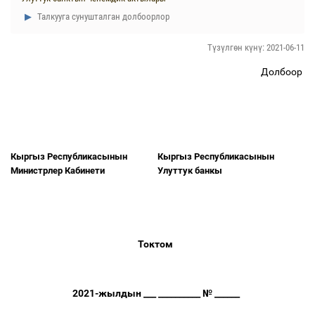
Талкууга сунушталган долбоорлор
Түзүлгөн күнү: 2021-06-11
Долбоор
Кыргыз Республикасынын
Кыргыз Республикасынын
Министрлер Кабинети
Улуттук банкы
Токтом
2021-жылдын ___ __________ № ______