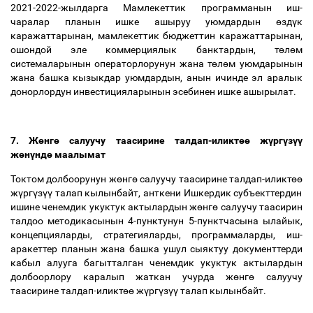
2021-2022-жылдарга Мамлекеттик программанын иш-
чаралар планын ишке ашыруу уюмдардын
ө
зд
ү
к
каражаттарынан, мамлекеттик бюджеттин каражаттарынан,
ошондой эле коммерциялык банктардын, т
ө
л
ө
м
системаларынын операторлорунун жана т
ө
л
ө
м уюмдарынын
жана башка кызыкдар уюмдардын, анын ичинде эл аралык
донорлордун инвестицияларынын эсебинен ишке ашырылат.
7. Ж
ө
нг
ө
салуучу таасирине талдап-иликт
өө
ж
ү
рг
ү
з
үү
ж
ө
н
ү
нд
ө
маалымат
Токтом долбоорунун ж
ө
нг
ө
салуучу таасирине талдап-иликт
өө
ж
ү
рг
ү
з
үү
талап кылынбайт, анткени Ишкердик субъекттердин
ишине ченемдик укуктук актылардын ж
ө
нг
ө
салуучу таасирин
талдоо методикасынын 4-пунктунун 5-пунктчасына ылайык,
концепцияларды, стратегияларды, программаларды, иш-
аракеттер планын жана башка ушул сыяктуу документтерди
кабыл алууга багытталган ченемдик укуктук актылардын
долбоорлору каралып жаткан учурда ж
ө
нг
ө
салуучу
таасирине талдап-иликт
өө
ж
ү
рг
ү
з
үү
талап кылынбайт.