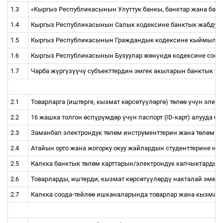
1.3
«Кыргыз Республикасынын Улуттук банкы, банктар жана банк
1.4
Кыргыз Республикасынын Салык
кодексине
банктык жабдуул
1.5
Кыргыз Республикасынын Граждандык
кодексине
кыймылсы
1.6
Кыргыз Республикасынын Бузуулар ж
ө
н
ү
нд
ө
кодексине
соод
1.7
Чарба ж
ү
рг
ү
з
үү
ч
ү
субъекттердин эмгек акыларын банктык т
ө
2.1
Товарларга (иштерге, кызмат к
ө
рс
ө
т
үү
л
ө
рг
ө
) т
ө
л
өө
ү
ч
ү
н элект
2.2
16 жашка толгон
ө
сп
ү
р
ү
мд
ө
р
ү
ч
ү
н паспорт (ID-карт) алууда ба
2.3
Заманбап электрондук т
ө
л
ө
м инструменттерин жана т
ө
л
ө
м к
2.4
Атайын орто жана жогорку окуу жайлардын студенттерине нак
2.5
Калкка банктык т
ө
л
ө
м карттарын/электрондук капчыктарды 
2.6
Товарларды, иштерди, кызмат к
ө
рс
ө
т
үү
л
ө
рд
ү
накталай эмес ф
2.7
Калкка соода-тейл
өө
ишканаларында товарлар жана кызмат 