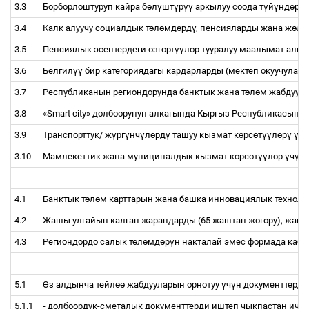
3.3
Борборлоштуруп кайра б
ө
л
ү
шт
ү
р
үү
аркылуу соода т
ү
й
ү
нд
ө
р
ү
3.4
Калк алуучу социалдык т
ө
л
ө
мд
ө
рд
ү
, пенсияларды жана ж
ө
л
ө
3.5
Пенсиялык эсептердеги
ө
зг
ө
рт
үү
л
ө
р тууралуу маалымат алм
3.6
Белгил
үү
бир категориядагы кардарларды (мектеп окуучулары, 
3.7
Республиканын региондорунда банктык жана т
ө
л
ө
м жабдуул
3.8
«Smart city» долбоорунун алкагында Кыргыз Республикасын
3.9
Транспорттук/ ж
ү
рг
ү
нч
ү
л
ө
рд
ү
ташуу кызмат к
ө
рс
ө
т
үү
л
ө
р
ү
ү
ч
ү
3.10
Мамлекеттик жана муниципалдык кызмат к
ө
рс
ө
т
үү
л
ө
р
ү
ч
ү
н 
4.1
Банктык т
ө
л
ө
м карттарын жана башка инновациялык техноло
4.2
Жашы улгайып калган жарандарды (65 жаштан жогору), жашт
4.3
Региондордо салык т
ө
л
ө
мд
ө
р
ү
н накталай эмес формада кабы
5.1
Ө
з алдынча тейл
өө
жабдууларын орнотуу
ү
ч
ү
н документтерди
5.1.1
- долбоордук-сметалык документтерди иштеп чыкпастан ичт