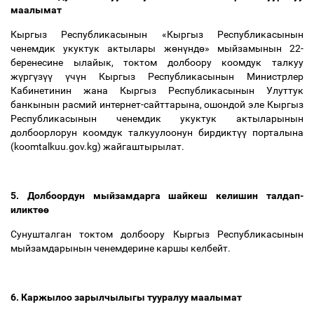
маалымат
Кыргыз Республикасынын «Кыргыз Республикасынын
ченемдик укуктук актылары ж
ө
н
ү
нд
ө
» мыйзамынын 22-
беренесине ылайык, токтом долбоору коомдук талкуу
ж
ү
рг
ү
з
үү
ү
ч
ү
н Кыргыз Республикасынын Министрлер
Кабинетинин жана Кыргыз Республикасынын Улуттук
банкынын расмий интернет-сайттарына, ошондой эле Кыргыз
Республикасынын ченемдик укуктук актыларынын
долбоорлорун коомдук талкуулоонун бирдикт
үү
порталына
(koomtalkuu.gov.kg) жайгаштырылат.
5. Долбоордун мыйзамдарга шайкеш келишин талдап-
иликт
өө
Сунушталган токтом долбоору Кыргыз Республикасынын
мыйзамдарынын ченемдерине каршы келбейт.
6. Каржылоо зарылчылыгы тууралуу маалымат