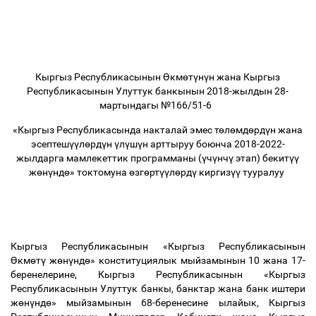
Кыргыз Республикасынын
Ө
км
ө
т
ү
н
ү
н жана Кыргыз
Республикасынын Улуттук банкынын 2018-жылдын 28-
мартындагы №166/51-6
«Кыргыз Республикасында накталай эмес т
ө
л
ө
мд
ө
рд
ү
н жана
эсептеш
үү
л
ө
рд
ү
н
ү
л
ү
ш
ү
н арттыруу боюнча 2018-2022-
жылдарга мамлекеттик программаны (
ү
ч
ү
нч
ү
этап) бекит
үү
ж
ө
н
ү
нд
ө
» токтомуна
ө
зг
ө
рт
үү
л
ө
рд
ү
киргиз
үү
тууралуу
Кыргыз Республикасынын «Кыргыз Республикасынын
Ө
км
ө
т
ү
ж
ө
н
ү
нд
ө
» конституциялык мыйзамынын 10 жана 17-
беренелерине, Кыргыз Республикасынын «Кыргыз
Республикасынын Улуттук банкы, банктар жана банк иштери
ж
ө
н
ү
нд
ө
» мыйзамынын 68-беренесине ылайык, Кыргыз