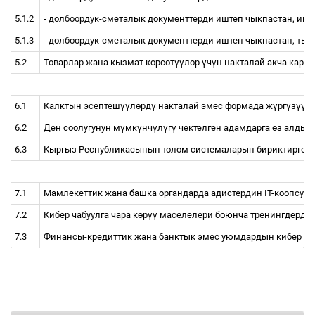
5.1.2
- долбоордук-сметалык документтерди иштеп чыкпастан, им
5.1.3
- долбоордук-сметалык документтерди иштеп чыкпастан, ты
5.2
Товарлар жана кызмат к
ө
рс
ө
т
үү
л
ө
р
ү
ч
ү
н накталай акча кара
6.1
Калктын эсептеш
үү
л
ө
рд
ү
накталай эмес формада ж
ү
рг
ү
з
үү
с
6.2
Ден соолугунун м
ү
мк
ү
нч
ү
л
ү
г
ү
чектелген адамдарга
ө
з алдын
6.3
Кыргыз Республикасынын т
ө
л
ө
м системаларын бириктирген 
7.1
Мамлекеттик жана башка органдарда адистердин IT-коопсузд
7.2
Кибер чабуулга чара к
ө
р
үү
маселелери боюнча тренингдерди
7.3
Финансы-кредиттик жана банктык эмес уюмдардын кибер ча
****