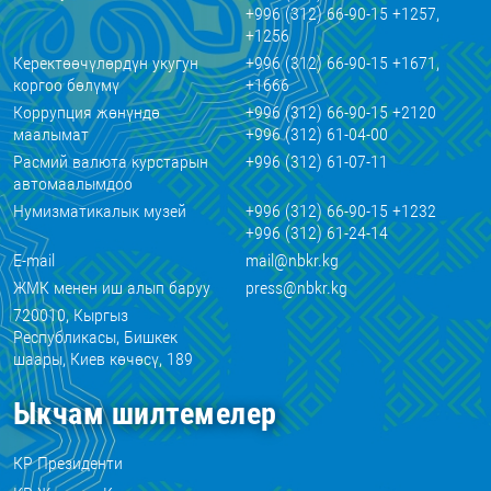
+996 (312) 66-90-15 +1257,
+1256
Керектөөчүлөрдүн укугун
+996 (312) 66-90-15 +1671,
коргоо бөлүмү
+1666
Коррупция жөнүндө
+996 (312) 66-90-15 +2120
маалымат
+996 (312) 61-04-00
Расмий валюта курстарын
+996 (312) 61-07-11
автомаалымдоо
Нумизматикалык музей
+996 (312) 66-90-15 +1232
+996 (312) 61-24-14
E-mail
mail@nbkr.kg
ЖМК менен иш алып баруу
press@nbkr.kg
720010, Кыргыз
Республикасы, Бишкек
шаары, Киев көчөсү, 189
Ыкчам шилтемелер
КР Президенти