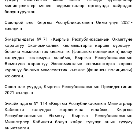
министрликтер менен ведомстволор ортосунда кайрадан
б
ө
л
ү
шт
ү
р
ү
лг
ө
н.
Ошондой эле Кыргыз Республикасынын
Ө
км
ө
т
ү
н
ү
н 2021-
жылдын
5-мартындагы №71 «Кыргыз Республикасынын
Ө
км
ө
т
ү
н
ө
караштуу Экономикалык кылмыштарга каршы к
ү
р
ө
ш
үү
боюнча мамлекеттик кызматты (финансы полициясын) жоюу
ж
ө
н
ү
нд
ө
» токтомуна ылайык, Кыргыз Республикасынын
Ө
км
ө
т
ү
н
ө
караштуу Экономикалык кылмыштарга каршы
к
ү
р
ө
ш
үү
боюнча мамлекеттик кызмат (финансы полициясы)
жоюлган.
Ошол эле учурда, Кыргыз Республикасынын Президентинин
2021-жылдын
5-майындагы № 114 «Кыргыз Республикасынын Министрлер
Кабинети ж
ө
н
ү
нд
ө
» жарлыгына ылайык, Кыргыз
Республикасынын
Ө
км
ө
т
ү
Кыргыз Республикасынын
Министрлер Кабинети болуп кайра т
ү
з
ү
л
ү
п анын т
ү
з
ү
м
ү
аныкталган.