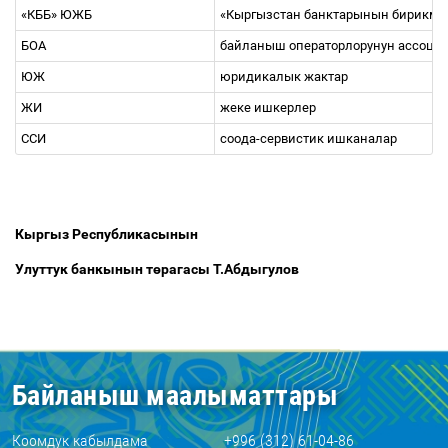
«КББ» ЮЖБ
«Кыргызстан банктарынын бирикм
БОА
байланыш операторлорунун ассоци
ЮЖ
юридикалык жактар
ЖИ
жеке ишкерлер
ССИ
соода-сервистик ишканалар
Кыргыз Республикасынын
Улуттук банкынын т
ө
рагасы Т.Абдыгулов
Байланыш маалыматтары
Коомдук кабылдама
+996 (312) 61-04-86