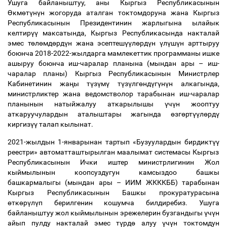
Ушуга байланыштуу, аны Кыргыз Республикасынын
Ө
км
ө
т
ү
н
ү
н жогоруда аталган токтомдоруна жана Кыргыз
Республикасынын Президентинин жарлыгына ылайык
келтир
үү
максатында, Кыргыз Республикасында накталай
эмес т
ө
л
ө
мд
ө
рд
ү
н жана эсептеш
үү
л
ө
рд
ү
н
ү
л
ү
ш
ү
н арттыруу
боюнча 2018-2022-жылдарга мамлекеттик программаны ишке
ашыруу боюнча иш-чаралар планына (мындан ары
–
иш-
чаралар планы) Кыргыз Республикасынын Министрлер
Кабинетинин жа
ң
ы т
ү
з
ү
м
ү
т
ү
з
ү
лг
ө
нд
ү
г
ү
н
ү
н алкагында,
министрликтер жана ведомстволор тарабынан иш-чаралар
планынын натыйжалуу аткарылышы
ү
ч
ү
н жооптуу
аткаруучулардын аталыштары жагында
ө
зг
ө
рт
үү
л
ө
рд
ү
киргиз
үү
талап кылынат.
2021-жылдын 1-январынан тартып «Бузуулардын бирдикт
үү
реестри» автоматташтырылган маалымат системасы Кыргыз
Республикасынын Ички иштер министрлигинин Жол
кыймылынын коопсуздугун камсыздоо башкы
башкармалыгы (мындан ары
–
ИИМ ЖКККББ) тарабынан
Кыргыз Республикасынын Башкы прокуратурасына
ө
тк
ө
р
ү
л
ү
п берилгенин кошумча билдиребиз. Ушуга
байланыштуу жол кыймылынын эрежелерин бузгандыгы
ү
ч
ү
н
айып пулду накталай эмес т
ү
рд
ө
алуу
ү
ч
ү
н токтомдун