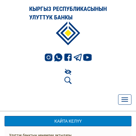
КЫРГЫЗ РЕСПУБЛИКАСЫНЫН
УЛУТТУК БАНКЫ
КАЙТА КЕЛҮҮ
Улуттук банктын ченемдик актылары