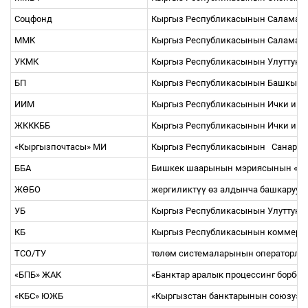
Соцфонд
Кыргыз Республикасынын Саламатт
ММК
Кыргыз Республикасынын Саламатт
УКМК
Кыргыз Республикасынын Улуттук к
БП
Кыргыз Республикасынын Башкы п
ИИМ
Кыргыз Республикасынын Ички ишт
ЖКККББ
Кыргыз Республикасынын Ички иш
«Кыргызпочтасы» МИ
Кыргыз Республикасынын
Санари
ББА
Бишкек шаарынын мэриясынын «Би
Ж
Ө
БО
жергиликт
үү
ө
з алдынча башкаруу 
УБ
Кыргыз Республикасынын Улуттук 
КБ
Кыргыз Республикасынын коммерц
ТСО/ТУ
т
ө
л
ө
м системаларынын операторлор
«БПБ» ЖАК
«Банктар аралык процессинг борбо
«КБС» ЮЖБ
«Кыргызстан банктарынын союзу» 