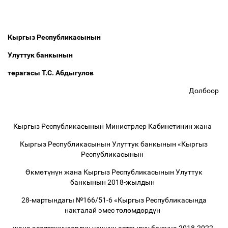
Кыргыз Республикасынын
Улуттук банкынын
т
ө
рагасы Т.С. Абдыгулов
Долбоор
Кыргыз Республикасынын Министрлер Кабинетинин жана
Кыргыз Республикасынын Улуттук банкынын «Кыргыз
Республикасынын
Ө
км
ө
т
ү
н
ү
н жана Кыргыз Республикасынын Улуттук
банкынын 2018-жылдын
28-мартындагы №166/51-6 «Кыргыз Республикасында
накталай эмес т
ө
л
ө
мд
ө
рд
ү
н