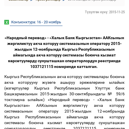
Түзүлгөн күнү: 2015-11-25
Конъюнктура: 16 - 20 ноябрь
«Народный перевод» - «Халык Банк Кыргызстан» ААКсынын
жергиликт
үү
акча которуу системасынын оператору 2015-
жылдын 12-ноябрында Кыргыз Республикасынын
аймагында акча которуу системасы боюнча кызмат
к
ө
рс
ө
т
үү
л
ө
рд
ү
сунушташкан операторлордун реестринде
1037121115 номеринде катталган.
Кыргыз Республикасынын акча которуу системалары боюнча
акча которууну ж
ү
з
ө
г
ө
ашыруу эрежелерине ылайык
(
ө
зг
ө
рт
үү
л
ө
р Кыргыз Республикасынын Улуттук банк
Башкармасынын 2015-жылдын 30-сентябрындагы № 59/6
токтомуна ылайык) «Народный перевод» - «Халык Банк
Кыргызстан» ААКсынын жергиликт
үү
акча которуу
системасынын оператору 2015-жылдын 12-ноябрында
Кыргыз Республикасынын аймагында акча которуу
системасы боюнча кызмат к
ө
рс
ө
т
үү
л
ө
рд
ү
сунушташкан
операторлордун реестринде 1037121115 номеринде