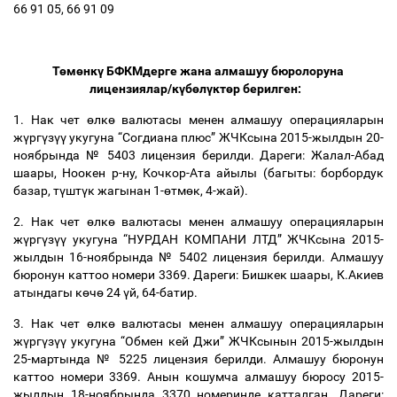
66 91 05, 66 91 09
Т
ө
м
ө
нк
ү
БФКМдерге жана алмашуу бюролоруна
лицензиялар/к
ү
б
ө
л
ү
кт
ө
р берилген:
1.
Нак чет
ө
лк
ө
валютасы менен алмашуу операцияларын
ж
ү
рг
ү
з
үү
укугуна “
Согдиана плюс”
ЖЧКсына
2015-жылдын 20-
ноябрында № 5403 лицензия берилди
. Дареги: Жалал-Абад
шаары, Ноокен р-ну, Кочкор-Ата айылы (багыты: борбордук
базар, т
ү
шт
ү
к жагынан 1-
ө
тм
ө
к, 4-жай).
2.
Нак чет
ө
лк
ө
валютасы менен алмашуу операцияларын
ж
ү
рг
ү
з
үү
укугуна “
НУРДАН КОМПАНИ ЛТД”
ЖЧКсына
2015-
жылдын 16-ноябрында № 5402 лицензия берилди
. Алмашуу
бюронун каттоо номери 3369. Дареги: Бишкек шаары, К.Акиев
атындагы к
ө
ч
ө
24
ү
й, 64-батир.
3.
Нак чет
ө
лк
ө
валютасы менен алмашуу операцияларын
ж
ү
рг
ү
з
үү
укугуна “
Обмен кей Джи”
ЖЧКсынын
2015-жылдын
25-мартында № 5225 лицензия берилди
. Алмашуу бюронун
каттоо номери 3369. Анын кошумча алмашуу бюросу 2015-
жылдын 18-ноябрында 3370 номеринде катталган. Дареги: