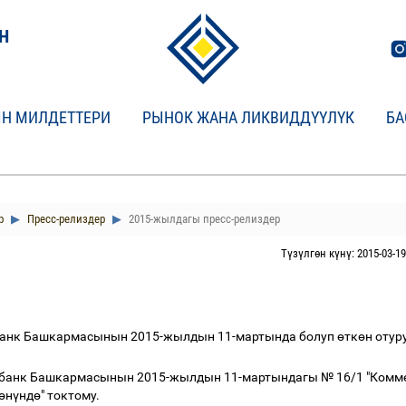
Н
Н МИЛДЕТТЕРИ
РЫНОК ЖАНА ЛИКВИДДҮҮЛҮК
БА
р
Пресс-релиздер
2015-жылдагы пресс-релиздер
Түзүлгөн күнү: 2015-03-19
банк Башкармасынын 2015-жылдын 11-мартында болуп
ө
тк
ө
н отур
к банк Башкармасынын 2015-жылдын 11-мартындагы № 16/1 "Комм
ө
н
ү
нд
ө
" токтому.