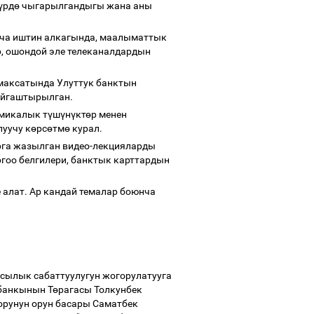
ү
рд
ө
чыгарылгандыгы жана аны
нча иштин алкагында, маалыматтык
, ошондой эле телеканалдардын
аксатында Улуттук банктын
жайгаштырылган.
микалык т
ү
ш
ү
н
ү
кт
ө
р менен
луучу к
ө
рс
ө
тм
ө
курал.
рга жазылган видео-лекцияларды
гоо белгилери, банктык карттардын
 алат. Ар кандай темалар боюнча
ылык сабаттуулугун жогорулатууга
 банкынын Т
ө
рагасы Толкунбек
орунун орун басары Саматбек