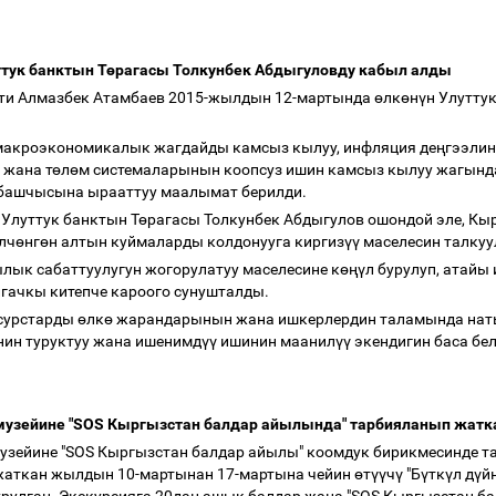
тук банктын Т
ө
рагасы Толкунбек Абдыгуловду кабыл алды
ти Алмазбек Атамбаев 2015-жылдын 12-мартында
ө
лк
ө
н
ү
н Улутту
макроэкономикалык жагдайды камсыз кылуу, инфляция де
ң
гээлин
 жана т
ө
л
ө
м системаларынын коопсуз ишин камсыз кылуу жагында
 башчысына ырааттуу маалымат берилди.
Улуттук банктын Т
ө
рагасы Толкунбек Абдыгулов ошондой эле, Кы
лч
ө
нг
ө
н алтын куймаларды колдонууга киргиз
үү
маселесин талку
ык сабаттуулугун жогорулатуу маселесине к
өңү
л бурулуп, атайы
лгачкы китепче кароого сунушталды.
сурстарды
ө
лк
ө
жарандарынын жана ишкерлердин таламында нат
нин туруктуу жана ишенимд
үү
ишинин маанил
үү
экендигин баса бе
музейине "SOS Кыргызстан балдар айылында" тарбияланып жатка
узейине "SOS Кыргызстан балдар айылы" коомдук бирикмесинде т
жаткан жылдын 10-мартынан 17-мартына чейин
ө
т
үү
ч
ү
"Б
ү
тк
ү
л д
ү
й