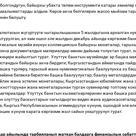
болгондугун, байыркы убакта т
ө
л
ө
м инструменти катары эмнелер
 маалыматтарды алдым. К
ө
рс
ө
акча белгилерин жасоо мыйзам тара
енен б
ө
л
ү
шт
ү
.
валютасын ж
ү
г
ү
рт
үү
г
ө
чыгарылышынын 5 жылдыгына арналган нум
турулган, ал эми ошол эле жылдын декабрь айында к
ө
рг
ө
зм
ө
бан
атикалык музейи
ө
з
ү
н
ү
н коллекциясын байыркы монеталар, тарых
юнча документалдык материалдар менен дайыма толуктап турат, 
 ке
ң
ири жайылтып турат. Улуттук банктын музейинде: ар башка м
зстандын байыркы акча бирдиги; Кыргызстандын аймагында пайда
башка т
ү
рл
ө
р
ү
, тарыхый жана нумизматикалык баалуулукка ээ баш
зейине белекке берилген башка баалуулуктар; баалуу металлдарда
лик жана эстелик монеталары; Кыргызстандын юбилейлик жана э
нкнотторунан жана монеталарынан турган сувенирлер топтому ко
 материалдар: Улуттук банктын кызматкерлеринин жана башка ра
н олуттуу баскычтарын чагылдырган видео жана аудиокассеталар
ө
, Кыргыз Республикасынын эгеменд
үү
л
ү
к к
ү
н
ү
н
ө
, ошондой эле
ө
л
 эшик к
ү
н
ү
н
ө
карата к
ө
рг
ө
зм
ө
жыл сайын уюштурулуп турат.
лдар айылында тарбияланып жаткан балдарга финансылык сабатт