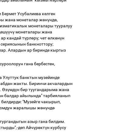
балдар айылынын" кызматкерлери
Бермет Усубалиева келген
ры жана монеталар ж
ө
н
ү
нд
ө
,
мизматикалык монеталары тууралуу
деш
үү
ч
ү
монеталары жана
ар кандай т
ү
рл
ө
р
ү
; чет
ө
лк
ө
н
ү
н
 сериясынын банкноттору;
ар. Алардын ар биринде кыргыз
суроолорун гана бербестен,
а Улуттук банктын музейинде
 абдан жакты. Биринчи акчалардын
.
Ө
з
ү
мд
ү
н бир туугандарыма жана
тан балдар айылында" тарбияланып
билдирди: "Музейге чакырып,
 сомдун жаралышы ж
ө
н
ү
нд
ө
тургандыгын азыр гана билдим.
тырды",-деп Айч
ү
р
ө
кт
ү
н курбусу