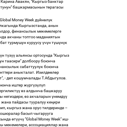
 Карина Авакян, "Кыргыз банктар
тунун" башкармасынын т
ө
рагасы
lobal Money Week д
ү
йн
ө
л
ү
к
лкагында Кыргызстанда, анын
толдор, финансылык мекемелерге
нда акчаны топтоо маданиятын
убат турмушун куруусу
ү
ч
ү
н т
ү
ш
ү
н
ү
к
ү
н т
ү
з
үү
альянсы ортосунда "Кыргыз
н таасири" долбоору боюнча
нансылык сабаттуулук боюнча
нттери аныкталат. Изилд
өө
л
ө
р
т", - деп кошумчалады Т.Абдыгулов.
оюнча иштер ж
ү
рг
ү
з
ү
л
ү
п
жергиликт
үү
ө
з алдынча башкаруу
ы негиздери,
ө
з акчаларын
ү
н
ө
мд
үү
жана пайдасы тууралуу ке
ң
ири
лип, кыргыз жана орус тилдеринде
–
брошюралар басып чыгарууга
асында
ө
т
үү
ч
ү
"Global Money Week" иш-
сы мекемелери, ассоциациялар жана