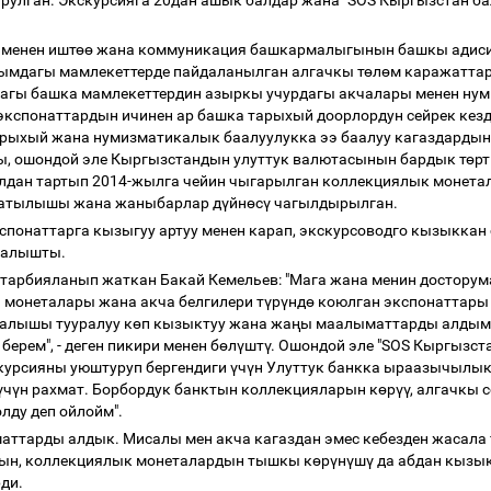
урулган. Экскурсияга 20дан ашык балдар жана "SOS Кыргызстан 
менен ишт
өө
жана коммуникация башкармалыгынын башкы адиси 
ымдагы мамлекеттерде пайдаланылган алгачкы т
ө
л
ө
м каражатта
агы башка мамлекеттердин азыркы учурдагы акчалары менен ну
экспонаттардын ичинен ар башка тарыхый доорлордун сейрек кез
арыхый жана нумизматикалык баалуулукка ээ баалуу кагаздардын 
ы, ошондой эле Кыргызстандын улуттук валютасынын бардык т
ө
рт
лдан тартып 2014-жылга чейин чыгарылган коллекциялык монетал
ратылышы жана жаныбарлар д
ү
йн
ө
с
ү
чагылдырылган.
спонаттарга кызыгуу артуу менен карап, экскурсоводго кызыккан 
 салышты.
тарбияланып жаткан Бакай Кемельев: "Мага жана менин досторум
 монеталары жана акча белгилери т
ү
р
ү
нд
ө
коюлган экспонаттары
алышы тууралуу к
ө
п кызыктуу жана жа
ң
ы маалыматтарды алдым
берем", - деген пикири менен б
ө
л
ү
шт
ү
. Ошондой эле "SOS Кыргызс
курсияны уюштуруп бергендиги
ү
ч
ү
н Улуттук банкка ыраазычылык 
ү
ч
ү
н рахмат. Борбордук банктын коллекцияларын к
ө
р
үү
, алгачкы
лду деп ойлойм".
аттарды алдык. Мисалы мен акча кагаздан эмес кебезден жасала 
дын, коллекциялык монеталардын тышкы к
ө
р
ү
н
ү
ш
ү
да абдан кызык
рди.