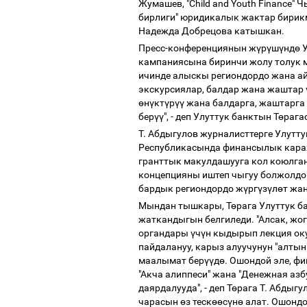
Жумашев, "Child and Youth Finance
бирлиги" юридикалык жактар бирикм
Надежда Добрецова катышкан.
Пресс-конференциянын ж
ү
р
ү
ш
ү
нд
ө
У
кампаниясына биринчи жолу толук 
ичинде алыскы региондордо жана а
экскурсиялар, балдар жана жаштар
ө
н
ү
кт
ү
р
үү
жана балдарга, жаштарга 
бер
үү
", - деп Улуттук банктын Т
ө
рага
Т. Абдыгулов журналисттерге Улутт
Республикасында финансылык кара
гранттык макулдашууга кол коюлга
концепцияны иштеп чыгуу болжолдо
бардык региондордо ж
ү
рг
ү
з
ү
л
ө
т жа
Мындан тышкары, Т
ө
рага Улуттук 
жаткандыгын белгиледи. "Алсак, жог
органдары
ү
ч
ү
н кыдырып лекция ок
пайдалануу, карыз алуучунун "алтын
маалымат бер
үү
д
ө
. Ошондой эле, ф
"Акча алиппеси" жана "Денежная а
даярдалууда", - деп Т
ө
рага Т. Абдыг
чарасын
ө
з теск
өө
с
ү
н
ө
алат. Ошондо