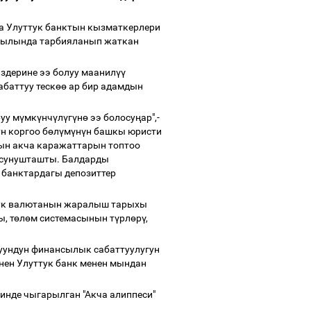
а Улуттук банктын кызматкерлери
айылында тарбияланып жаткан
здерине ээ болуу маанил
үү
абаттуу теск
өө
ар бир адамдын
уу м
ү
мк
ү
нч
ү
л
ү
г
ү
н
ө
ээ болосу
ң
ар",-
н коргоо б
ө
л
ү
м
ү
н
ү
н башкы юристи
рын акча каражаттарын топтоо
 сунушташты. Балдарды
банктардагы депозиттер
тук валютанын жаралыш тарыхы
, т
ө
л
ө
м системасынын т
ү
рл
ө
р
ү
,
муундун финансылык сабаттуулугун
нен Улуттук банк менен мындан
инде чыгарылган "Акча алиппеси"