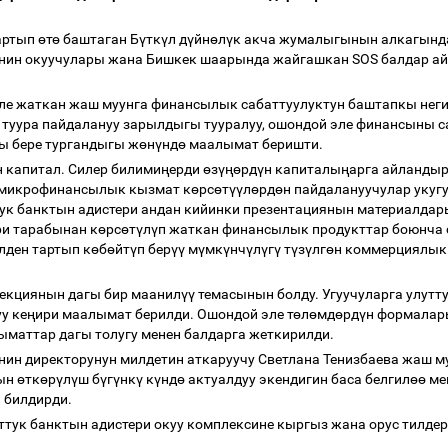
артып
ө
т
ө
баштаган Б
ү
тк
ү
л д
ү
йн
ө
л
ү
к акча жумалыгынын алкагынд
инин окуучулары жана Бишкек шаарында жайгашкан SOS балдар 
еле жаткан жаш муунга финансылык сабаттуулуктун баштапкы неги
 туура пайдалануу зарылдыгы тууралуу, ошондой эле финансыны с
 бере тургандыгы ж
ө
н
ү
нд
ө
маалымат беришти.
н капитал. Силер билими
ң
ерди
ө
з
үңө
рд
ү
н капиталы
ң
арга айландыр
 микрофинансылык кызмат к
ө
рс
ө
т
үү
л
ө
рд
ө
н пайдалануучулар укугу
тук банктын адистери андан кийинки презентациянын материалда
и тарабынан к
ө
рс
ө
т
ү
л
ү
п жаткан финансылык продукттар боюнча
ден тартып к
ө
б
ө
йт
ү
п бер
үү
м
ү
мк
ү
нч
ү
л
ү
г
ү
т
ү
з
ү
лг
ө
н коммерциялык 
екциянын дагы бир маанил
үү
темасынын болду. Угуучуларга улут
у ке
ң
ири маалымат берилди. Ошондой эле т
ө
л
ө
мд
ө
рд
ү
н формалары
лыматтар дагы толугу менен балдарга жеткирилди.
нин директорунун милдетин аткаруучу Светлана Тенизбаева жаш 
дын
ө
тк
ө
р
ү
л
ү
ш б
ү
г
ү
нк
ү
к
ү
нд
ө
актуалдуу экендигин баса белгил
өө
ме
н билдирди.
тук банктын адистери окуу комплексине кыргыз жана орус тилдер