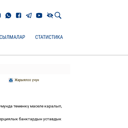
СЫЛМАЛАР
СТАТИСТИКА
Жарыялоо үчүн
умунда т
ө
м
ө
нк
ү
маселе каралып,
ерциялык банктардын уставдык