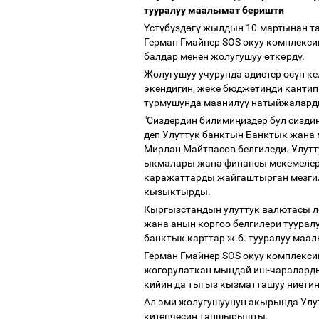
тууралуу маалымат беришти
Ү
ст
ү
б
ү
зд
ө
г
ү
жылдын 10-мартынан т
Герман Гмайнер SOS окуу комплекс
балдар менен жолугушуу
ө
тк
ө
рд
ү
.
Жолугушуу учурунда адистер
ө
с
ү
п к
экендигин, жеке бюджети
ң
ди кантип
турмушунда маанил
үү
натыйжаларды
"Сиздердин билими
ң
издер бул сизди
деп Улуттук банктын Банктык жана
Мирлан Майтпасов белгиледи. Улут
ыкмалары жана финансы мекемелер
каражаттарды жайгаштырган мезгил
кызыктырды.
Кыргызстандын улуттук валютасы л
жана анын коргоо белгилери тууралу
банктык карттар ж.б. тууралуу маа
Герман Гмайнер SOS окуу комплекси
жогорулаткан мындай иш-чаралар
кийин да тыгыз кызматташуу ниети
Ал эми жолугушуунун акырында Улут
китепчесин тапшырышты.