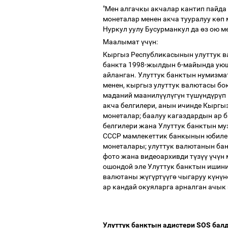
"Мен алгачкы акчалар кантип пайда 
монеталар менен акча тууралуу к
ө
п
Нуркул уулу Бусурманкул да
ө
з ою м
Маалымат
ү
ч
ү
н:
Кыргыз Республикасынын улуттук 
банкта 1998-жылдын 6-майында уюш
айланган. Улуттук банктын нумизм
менен, кыргыз улуттук валютасы бо
маданий маанил
үү
л
ү
г
ү
н т
ү
ш
ү
нд
ү
р
ү
п
акча белгилери, анын ичинде Кыргы
монеталар; баалуу кагаздардын ар 
белгилери жана Улуттук банктын му
СССР мамлекеттик банкынын юбилей
монеталары; улуттук валютанын ба
фото жана видеоархивди т
ү
з
үү
ү
ч
ү
н
ошондой эле Улуттук банктын ишини
валютаны ж
ү
г
ү
рт
үү
г
ө
чыгаруу к
ү
н
ү
н
ар кандай окуяларга арналган ачык
Улуттук банктын адистери SOS ба