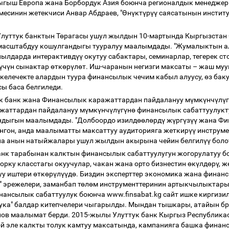
" Чыгыш Европа жана Борбордук Азия боюнча регионалдык менеджер
есинин жетекчиси Анвар Абдраев, "
Ө
н
ү
кт
ү
р
үү
саясатынын институ
луттук банктын Т
ө
рагасы ушул жылдын 10-мартында Кыргызстан G
масштабдуу кошулгандыгы тууралуу маалымдады. "Жумалыктын а
йылдарда интерактивд
үү
окутуу сабактары, семинарлар, тегерек с
ү
ч
ү
н сынактар
ө
тк
ө
р
ү
л
ө
т. Иш-чаранын негизги максаты
–
жаш муу
келечекте алардын туура финансылык чечим кабыл алуусу,
ө
з бак
сы баса белгиледи.
ук банк жана Финансылык каражаттардан пайдалануу м
ү
мк
ү
нч
ү
л
ү
г
жаттардан пайдалануу м
ү
мк
ү
нч
ү
л
ү
г
ү
н
ө
финансылык сабаттуулукту
ндыгын маалымдады. "Долбоордо изилд
өө
л
ө
рд
ү
ж
ү
рг
ү
з
үү
жана Фи
нгон, анда маалыматты максаттуу аудиторияга жеткир
үү
инструме
на анын натыйжалары ушул жылдын акырына чейин белгил
үү
боло
банк тарабынан калктын финансылык сабаттуулугун жогорулатуу б
орку класстагы окуучулар, чакан жана орто бизнестин
ө
к
ү
лд
ө
р
ү
, 
уу иштери
ө
тк
ө
р
ү
л
үү
д
ө
. Биздин эксперттер экономика жана финанс
" эрежелери, заманбап т
ө
л
ө
м инструменттеринин артыкчылыктары 
инансылык сабаттуулук боюнча www.finsabat.kg сайт ишке киргизи
збука" балдар китепчелери чыгарылды. Мындан тышкары, атайын 
улов маалымат берди. 2015-жылы Улуттук банк Кыргыз Республик
й эле калкты толук камтуу максатында, кампанияга башка финан