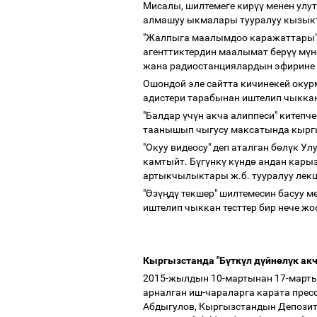
Мисалы, шилтемеге кир
үү
менен улут
алмашуу ыкмалары тууралуу кызыкт
"Жалпыга маалымдоо каражаттары"
агенттиктердин маалымат бер
үү
м
ү
н
жана радиостанциялардын эфирине
Ошондой эле сайтта кичинекей ок
адистери тарабынан иштелип чыккан
"Балдар
ү
ч
ү
н акча алиппеси" китепч
таанышып чыгусу максатында кыргы
"Окуу видеосу" деп аталган б
ө
л
ү
к Ул
камтыйт. Б
ү
г
ү
нк
ү
к
ү
нд
ө
андан карыз
артыкчылыктары ж.б. тууралуу лек
"
Ө
з
үң
д
ү
текшер" шилтемесин басуу м
иштелип чыккан тесттер бир нече ж
Кыргызстанда "Б
ү
тк
ү
л д
ү
йн
ө
л
ү
к ак
2015-жылдын 10-мартынан 17-марты
арналган иш-чараларга карата пре
Абдыгулов, Кыргызстандын Депозитт