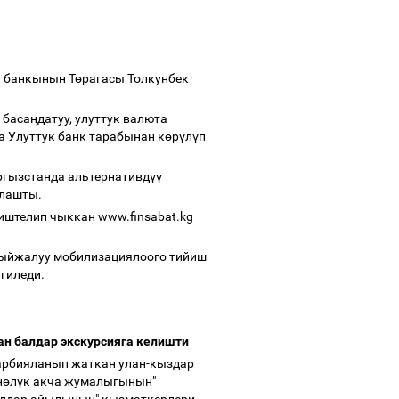
к банкынын Т
ө
рагасы Толкунбек
 баса
ң
датуу, улуттук валюта
 Улуттук банк тарабынан к
ө
р
ү
л
ү
п
ргызстанда альтернативд
үү
улашты.
 иштелип чыккан www.finsabat.kg
ыйжалуу мобилизациялоого тийиш
лгиледи.
н балдар экскурсияга келишти
арбияланып жаткан улан-кыздар
н
ө
л
ү
к акча жумалыгынын"