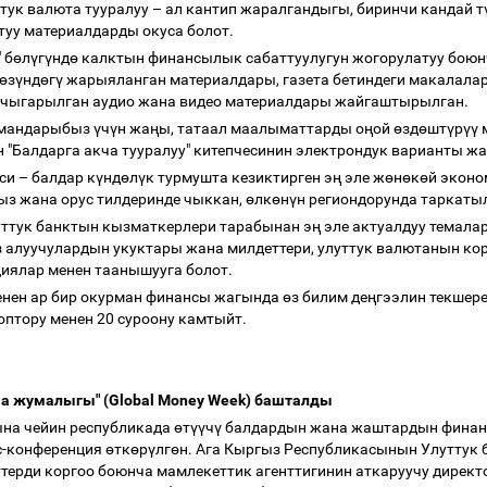
тук валюта тууралуу
–
ал кантип жаралгандыгы, биринчи кандай т
уу материалдарды окуса болот.
 б
ө
л
ү
г
ү
нд
ө
калктын финансылык сабаттуулугун жогорулатуу бою
ө
з
ү
нд
ө
г
ү
жарыяланган материалдары, газета бетиндеги макалалар
 чыгарылган аудио жана видео материалдары жайгаштырылган.
урмандарыбыз
ү
ч
ү
н жа
ң
ы, татаал маалыматтарды о
ң
ой
ө
зд
ө
шт
ү
р
үү
м
 "Балдарга акча тууралуу" китепчесинин электрондук варианты 
еси
–
балдар к
ү
нд
ө
л
ү
к турмушта кезиктирген э
ң
эле ж
ө
н
ө
к
ө
й эконо
з жана орус тилдеринде чыккан,
ө
лк
ө
н
ү
н региондорунда таркаты
уттук банктын кызматкерлери тарабынан э
ң
эле актуалдуу темала
 алуучулардын укуктары жана милдеттери, улуттук валютанын кор
циялар менен таанышууга болот.
енен ар бир окурман финансы жагында
ө
з билим де
ң
гээлин текшере
ооптору менен 20 суроону камтыйт.
ча жумалыгы" (Global Money Week) башталды
на чейин республикада
ө
т
үү
ч
ү
балдардын жана жаштардын финанс
сс-конференция
ө
тк
ө
р
ү
лг
ө
н. Ага Кыргыз Республикасынын Улуттук
ерди коргоо боюнча мамлекеттик агенттигинин аткаруучу директ