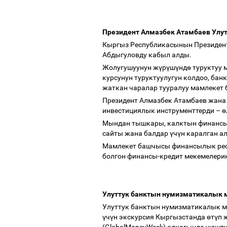
Президент Алмазбек Атамбаев Улут
Кыргыз Республикасынын Президен
Абдыгуловду кабыл алды.
Жолугушуунун ж
ү
р
ү
ш
ү
нд
ө
туруктуу 
курсунун туруктуулугун колдоо, банк
жаткан чаралар тууралуу мамлекет
Президент Алмазбек Атамбаев жана 
инвестициялык инструменттерди
–
ө
Мындан тышкары, калктын финансыл
сайты жана балдар
ү
ч
ү
н каралган а
Мамлекет башчысы финансылык ре
болгон финансы-кредит мекемелери
Улуттук банктын нумизматикалык 
Улуттук банктын нумизматикалык м
ү
ч
ү
н экскурсия Кыргызстанда
ө
т
ү
п 