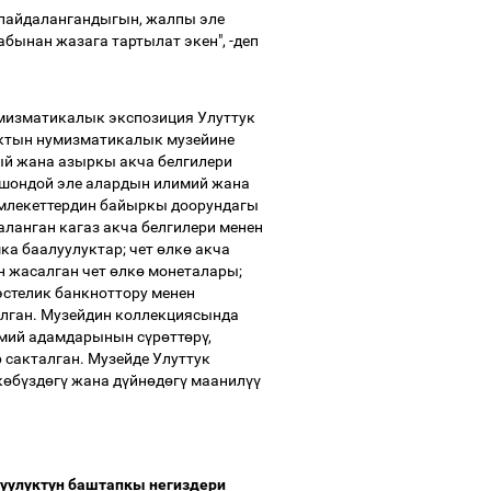
 пайдалангандыгын, жалпы эле
бынан жазага тартылат экен", -деп
изматикалык экспозиция Улуттук
ктын нумизматикалык музейине
ый жана азыркы акча белгилери
ошондой эле алардын илимий жана
амлекеттердин байыркы доорундагы
ланган кагаз акча белгилери менен
ка баалуулуктар; чет
ө
лк
ө
акча
н жасалган чет
ө
лк
ө
монеталары;
стелик банкноттору менен
юлган. Музейдин коллекциясында
смий адамдарынын с
ү
р
ө
тт
ө
р
ү
,
 сакталган. Музейде Улуттук
к
ө
б
ү
зд
ө
г
ү
жана д
ү
йн
ө
д
ө
г
ү
маанил
үү
уулуктун баштапкы негиздери