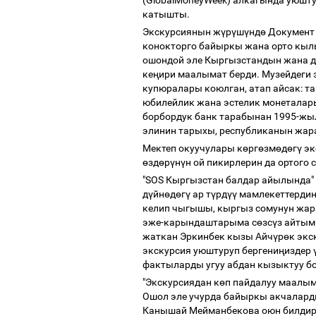
(GlobalMoneyWeek) алкагында уюшт
катышты.
Экскурсиянын ж
ү
р
ү
ш
ү
нд
ө
Документ 
конокторго байыркы жана орто кыл
ошондой эле Кыргызстандын жана д
ке
ң
ири маалымат берди. Музейдеги 
купюралары коюлган, атап айсак: т
юбилейлик жана эстелик монеталар
борбордук банк тарабынан 1995-жы
элинин тарыхы, республиканын жа
Мектеп окуучулары к
ө
рг
ө
зм
ө
д
ө
г
ү
эк
ө
зд
ө
р
ү
н
ү
н ой пикирлерин да ортого
"SOS Кыргызстан балдар айылында" 
д
ү
йн
ө
д
ө
г
ү
ар т
ү
рд
үү
мамлекеттердин
келип чыгышы, кыргыз сомунун жар
эже-карындаштарыма с
ө
зс
ү
з айтым 
жаткан Эркинбек кызы Айч
ү
р
ө
к экс
экскурсия уюштуруп бергени
ң
издер
фактыларды угуу абдан кызыктуу бо
"Экскурсиядан к
ө
п пайдалуу маалым
Ошол эле учурда байыркы акчалар
Канышай Мейманбекова оюн билди