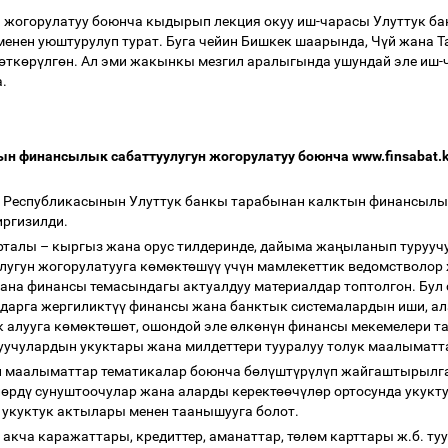
 жогорулатуу боюнча кыдырып лекция окуу иш-чарасы Улуттук ба
менен уюштурулуп турат. Буга чейин Бишкек шаарында, Ч
ү
й жана Т
ө
тк
ө
р
ү
лг
ө
н. Ал эми жакынкы мезгил аралыгында ушундай эле иш-
а.
н финансылык сабаттуулугун жогорулатуу боюнча www.finsabat.k
 Республикасынын Улуттук банкы тарабынан калктын финансылык
иргизилди.
орталы
–
кыргыз жана орус тилдеринде, дайыма жа
ң
ыланып турууч
угун жогорулатууга к
ө
м
ө
кт
ө
ш
үү
ү
ч
ү
н мамлекеттик ведомстволор
ана финансы темасындагы актуалдуу материалдар топтолгон. Бул
дарга жергиликт
үү
финансы жана банктык системалардын иши, ал
к алууга к
ө
м
ө
кт
ө
ш
ө
т, ошондой эле
ө
лк
ө
н
ү
н финансы мекемелери т
луучулардын укуктары жана милдеттери тууралуу толук маалымат
н маалыматтар тематикалар боюнча б
ө
л
ү
шт
ү
р
ү
л
ү
п жайгаштырылган
л
ө
рд
ү
сунуштоочулар жана аларды керект
өө
ч
ү
л
ө
р ортосунда укукт
укуктук актылары менен таанышууга болот.
 акча каражаттары, кредиттер, аманаттар, т
ө
л
ө
м карттары ж.б. т