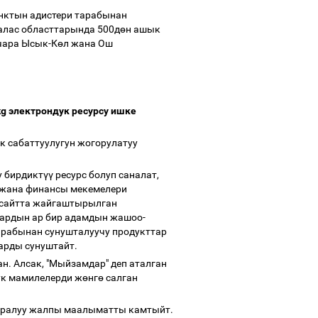
нктын адистери тарабынан
алас областтарында 500д
ө
н ашык
чара Ысык-К
ө
л жана Ош
g электрондук ресурсу ишке
 сабаттуулугун жогорулатуу
у бирдикт
үү
ресурс болуп саналат,
 жана финансы мекемелери
 сайтта жайгаштырылган
ардын ар бир адамдын жашоо-
арабынан сунушталуучу продукттар
тарды сунуштайт.
. Алсак, "Мыйзамдар" деп аталган
ук мамилелерди ж
ө
нг
ө
салган
ууралуу жалпы маалыматты камтыйт.