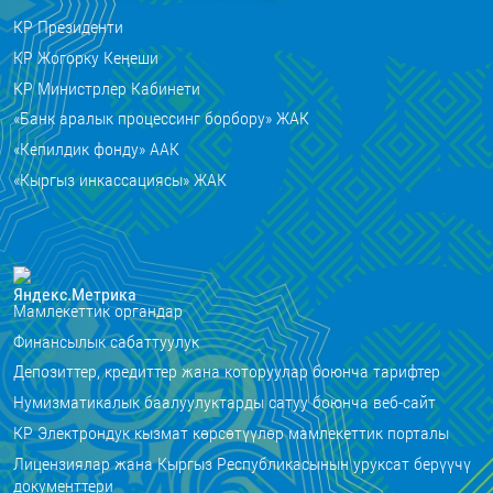
КР Президенти
КР Жогорку Кеңеши
КР Министрлер Кабинети
«Банк аралык процессинг борбору» ЖАК
«Кепилдик фонду» ААК
«Кыргыз инкассациясы» ЖАК
Мамлекеттик органдар
Финансылык сабаттуулук
Депозиттер, кредиттер жана которуулар боюнча тарифтер
Нумизматикалык баалуулуктарды сатуу боюнча веб-сайт
КР Электрондук кызмат көрсөтүүлөр мамлекеттик порталы
Лицензиялар жана Кыргыз Республикасынын уруксат берүүчү
документтери