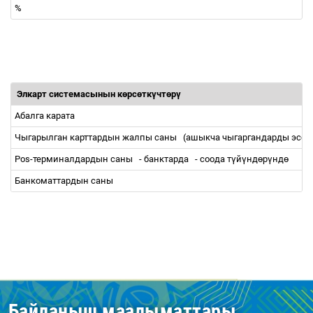
%
Элкарт системасынын к
ө
рс
ө
тк
ү
чт
ө
р
ү
Абалга карата
Чыгарылган карттардын жалпы саны
(ашыкча чыгаргандарды эсеп
Рos-терминалдардын саны
- банктарда
- соода т
ү
й
ү
нд
ө
р
ү
нд
ө
Банкоматтардын саны
Байланыш маалыматтары