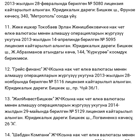
2013-жылдын 28-февралында берилген № 5080 лицензия
кайтарылып алынган. Юридикалык дареги: Бишкек ш., Фрунзе
к
ө
ч
ө
с
ү
, 340, "Метрополь" соода
ү
й
ү
.
11. Жеке ишкер Токобаев Эрлан Женишбековичке нак чет
ө
лк
ө
валютасы менен алмашуу операцияларын ж
ү
рг
ү
з
үү
укугуна 2013-жылдын 14-апрелинде берилген № 5095
лицензия кайтарылып алынган. Юридикалык дареги: Бишкек
ш., Ж.Абрахманов атындагы к
ө
ч
ө
, 144, "К
ү
рк
ү
р
өө
" коомдук
бирикмеси.
12. "Грейс финанс" ЖЧКсына нак чет
ө
лк
ө
валютасы менен
алмашуу операцияларын ж
ү
рг
ү
з
үү
укугуна 2013-жылдын 28-
ноябрында берилген № 5116 лицензия кайтарылып алынган.
Юридикалык дареги: Бишкек ш., пр. Ч
ү
й 36/1.
13. "ЖилИнвестБишкек" ЖЧКсына нак чет
ө
лк
ө
валютасы
менен алмашуу операцияларын ж
ү
рг
ү
з
үү
укугуна 2014-
жылдын 29-майында берилген № 5129 лицензия кайтарылып
алынган. Юридикалык дареги: Бишкек ш., Логвиненко к
ө
ч
ө
с
ү
,
26 "А".
14. "Шабдан Компани" ЖЧКсына нак чет
ө
лк
ө
валютасы менен