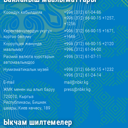
Коомдук кабылдама
+996 (312) 61-04-86
+996 (312) 66-90-15 +1257,
+1256
Керектөөчүлөрдүн укугун
+996 (312) 66-90-15 +1671,
коргоо бөлүмү
+1666
Коррупция жөнүндө
+996 (312) 66-90-15 +2120
маалымат
+996 (312) 61-04-00
Расмий валюта курстарын
+996 (312) 61-07-11
автомаалымдоо
Нумизматикалык музей
+996 (312) 66-90-15 +1232
+996 (312) 61-24-14
E-mail
mail@nbkr.kg
ЖМК менен иш алып баруу
press@nbkr.kg
720010, Кыргыз
Республикасы, Бишкек
шаары, Киев көчөсү, 189
Ыкчам шилтемелер