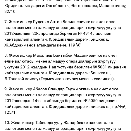
Юридикалык дареги: Ош областы,
Ө
зг
ө
н шаары, Манас к
ө
ч
ө
с
ү
,
32/10.
7. Жеке ишкер Руденко Антон Васильевичке нак чет
ө
лк
ө
валютасы менен алмашуу операцияларын ж
ү
рг
ү
з
үү
укугуна
2012-жылдын 20-апрелинде берилген № 4914 лицензия
кайтарылып алынган. Юридикалык дареги: Бишкек ш.,
Ж.Абдрахманов атындагы к
ө
ч
ө
, 119 "А".
8. Жеке ишкер Масалиев Бактыбек Мадалиевичке нак чет
ө
лк
ө
валютасы менен алмашуу операцияларын ж
ү
рг
ү
з
үү
укугуна 2012-жылдын 1-августунда берилген № 5031 лицензия
кайтарылып алынган. Юридикалык дареги: Бишкек ш.,
Л.Толстой к
ө
ч
ө
с
ү
(Термечиков к
ө
ч
ө
с
ү
менен кесилишет).
9. Жеке ишкер Абасов Спандяр Гаджи оглына нак чет
ө
лк
ө
валютасы менен алмашуу операцияларын ж
ү
рг
ү
з
үү
укугуна
2012-жылдын 14-сентябрында берилген № 5050 лицензия
кайтарылып алынган. Юридикалык дареги: Бишкек ш., пр.Ч
ү
й,
125/1.
10. Жеке ишкер Табылды уулу Жанарбекке нак чет
ө
лк
ө
валютасы менен алмашуу операцияларын ж
ү
рг
ү
з
үү
укугуна