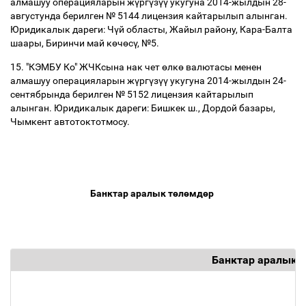
алмашуу операцияларын ж
ү
рг
ү
з
үү
укугуна 2014-жылдын 28-
августунда берилген № 5144 лицензия кайтарылып алынган.
Юридикалык дареги: Ч
ү
й областы, Жайыл району, Кара-Балта
шаары, Биринчи май к
ө
ч
ө
с
ү
, №5.
15. "КЭМБУ Ко" ЖЧКсына нак чет
ө
лк
ө
валютасы менен
алмашуу операцияларын ж
ү
рг
ү
з
үү
укугуна 2014-жылдын 24-
сентябрында берилген № 5152 лицензия кайтарылып
алынган. Юридикалык дареги: Бишкек ш., Дордой базары,
Чымкент автотоктотмосу.
Банктар аралык т
ө
л
ө
мд
ө
р
Банктар аралык т