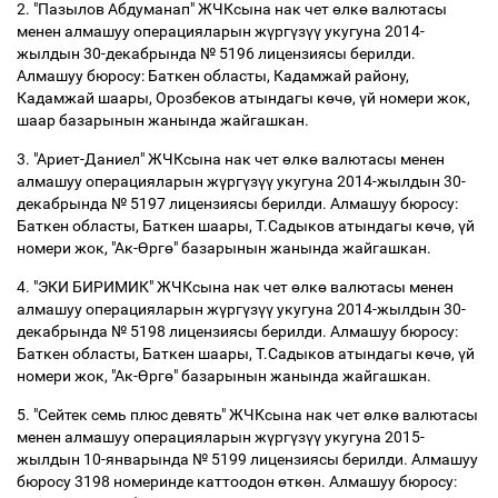
2. "Пазылов Абдуманап" ЖЧКсына нак чет
ө
лк
ө
валютасы
менен алмашуу операцияларын ж
ү
рг
ү
з
үү
укугуна 2014-
жылдын 30-декабрында № 5196 лицензиясы берилди.
Алмашуу бюросу: Баткен областы, Кадамжай району,
Кадамжай шаары, Орозбеков атындагы к
ө
ч
ө
,
ү
й номери жок,
шаар базарынын жанында жайгашкан.
3. "Ариет-Даниел" ЖЧКсына нак чет
ө
лк
ө
валютасы менен
алмашуу операцияларын ж
ү
рг
ү
з
үү
укугуна 2014-жылдын 30-
декабрында № 5197 лицензиясы берилди. Алмашуу бюросу:
Баткен областы, Баткен шаары, Т.Cадыков атындагы к
ө
ч
ө
,
ү
й
номери жок, "Ак-
Ө
рг
ө
" базарынын жанында жайгашкан.
4. "ЭКИ БИРИМИК" ЖЧКсына нак чет
ө
лк
ө
валютасы менен
алмашуу операцияларын ж
ү
рг
ү
з
үү
укугуна 2014-жылдын 30-
декабрында № 5198 лицензиясы берилди. Алмашуу бюросу:
Баткен областы, Баткен шаары, Т.Cадыков атындагы к
ө
ч
ө
,
ү
й
номери жок, "Ак-
Ө
рг
ө
" базарынын жанында жайгашкан.
5. "Сейтек семь плюс девять" ЖЧКсына нак чет
ө
лк
ө
валютасы
менен алмашуу операцияларын ж
ү
рг
ү
з
үү
укугуна 2015-
жылдын 10-январында № 5199 лицензиясы берилди. Алмашуу
бюросу 3198 номеринде каттоодон
ө
тк
ө
н. Алмашуу бюросу: