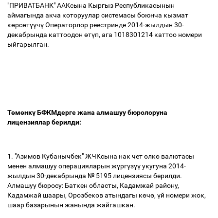
"ПРИВАТБАНК" ААКсына Кыргыз Республикасынын
аймагында акча которуулар системасы боюнча кызмат
к
ө
рс
ө
т
үү
ч
ү
Операторлор реестринде 2014-жылдын 30-
декабрында каттоодон
ө
т
ү
п, ага 1018301214 каттоо номери
ыйгарылган.
Т
ө
м
ө
нк
ү
БФКМдерге жана алмашуу бюролоруна
лицензиялар берилди:
1. "Азимов Кубанычбек" ЖЧКсына нак чет
ө
лк
ө
валютасы
менен алмашуу операцияларын ж
ү
рг
ү
з
үү
укугуна 2014-
жылдын 30-декабрында № 5195 лицензиясы берилди.
Алмашуу бюросу: Баткен областы, Кадамжай району,
Кадамжай шаары, Орозбеков атындагы к
ө
ч
ө
,
ү
й номери жок,
шаар базарынын жанында жайгашкан.