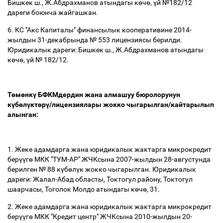
Бишкек ш., Ж.Абдрахманов атындагы к
ө
ч
ө
,
ү
й №182/12
дареги боюнча жайгашкан.
6. КС "Акс Капиталы" финансылык кооперативине 2014-
жылдын 31-декабрында № 553 лицензиясы берилди.
Юридикалык дареги: Бишкек ш., Ж.Абдрахманов атындагы
к
ө
ч
ө
,
ү
й № 182/12.
Т
ө
м
ө
нк
ү
БФКМдердин жана алмашуу бюролорунун
к
ү
б
ө
л
ү
кт
ө
р
ү
/лицензиялары жокко чыгарылган/кайтарылып
алынган:
1. Жеке адамдарга жана юридикалык жактарга микрокредит
бер
үү
г
ө
МКК "ТУМ-АР" ЖЧКсына 2007-жылдын 28-августунда
берилген № 88 к
ү
б
ө
л
ү
к жокко чыгарылган. Юридикалык
дареги: Жалал-Абад областы, Токтогул району, Токтогул
шаарчасы, Тоголок Молдо атындагы к
ө
ч
ө
, 31.
2. Жеке адамдарга жана юридикалык жактарга микрокредит
бер
үү
г
ө
МКК "Кредит центр" ЖЧКсына 2010-жылдын 20-