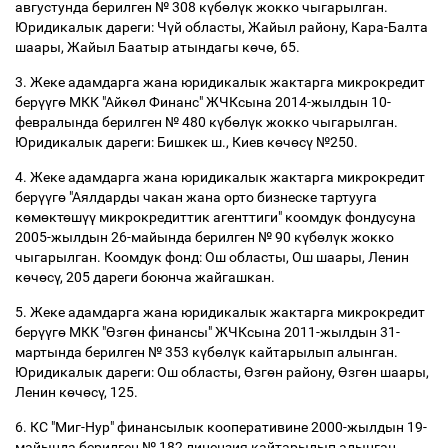
августунда берилген № 308 к
ү
б
ө
л
ү
к жокко чыгарылган.
Юридикалык дареги: Ч
ү
й областы, Жайыл району, Кара-Балта
шаары, Жайыл Баатыр атындагы к
ө
ч
ө
, 65.
3. Жеке адамдарга жана юридикалык жактарга микрокредит
бер
үү
г
ө
МКК "Айк
ө
л Финанс" ЖЧКсына 2014-жылдын 10-
февралында берилген № 480 к
ү
б
ө
л
ү
к жокко чыгарылган.
Юридикалык дареги: Бишкек ш., Киев к
ө
ч
ө
с
ү
№250.
4. Жеке адамдарга жана юридикалык жактарга микрокредит
бер
үү
г
ө
"Аялдарды чакан жана орто бизнеске тартууга
к
ө
м
ө
кт
ө
ш
үү
микрокредиттик агенттиги" коомдук фондусуна
2005-жылдын 26-майында берилген № 90 к
ү
б
ө
л
ү
к жокко
чыгарылган. Коомдук фонд: Ош областы, Ош шаары, Ленин
к
ө
ч
ө
с
ү
, 205 дареги боюнча жайгашкан.
5. Жеке адамдарга жана юридикалык жактарга микрокредит
бер
үү
г
ө
МКК "
Ө
зг
ө
н финансы" ЖЧКсына 2011-жылдын 31-
мартында берилген № 353 к
ү
б
ө
л
ү
к кайтарылып алынган.
Юридикалык дареги: Ош областы,
Ө
зг
ө
н району,
Ө
зг
ө
н шаары,
Ленин к
ө
ч
ө
с
ү
, 125.
6. КС "Миг-Нур" финансылык кооперативине 2000-жылдын 19-
майында берилген № 182 лицензия кайтарылып алынган.