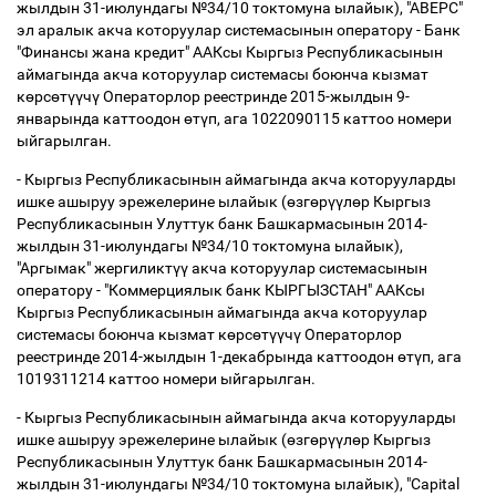
жылдын 31-июлундагы №34/10 токтомуна ылайык), "АВЕРС"
эл аралык акча которуулар системасынын оператору - Банк
"Финансы жана кредит" ААКсы Кыргыз Республикасынын
аймагында акча которуулар системасы боюнча кызмат
к
ө
рс
ө
т
үү
ч
ү
Операторлор реестринде 2015-жылдын 9-
январында каттоодон
ө
т
ү
п, ага 1022090115 каттоо номери
ыйгарылган.
- Кыргыз Республикасынын аймагында акча которууларды
ишке ашыруу эрежелерине ылайык (
ө
зг
ө
р
үү
л
ө
р Кыргыз
Республикасынын Улуттук банк Башкармасынын 2014-
жылдын 31-июлундагы №34/10 токтомуна ылайык),
"Аргымак" жергиликт
үү
акча которуулар системасынын
оператору - "Коммерциялык банк КЫРГЫЗСТАН" ААКсы
Кыргыз Республикасынын аймагында акча которуулар
системасы боюнча кызмат к
ө
рс
ө
т
үү
ч
ү
Операторлор
реестринде 2014-жылдын 1-декабрында каттоодон
ө
т
ү
п, ага
1019311214 каттоо номери ыйгарылган.
- Кыргыз Республикасынын аймагында акча которууларды
ишке ашыруу эрежелерине ылайык (
ө
зг
ө
р
үү
л
ө
р Кыргыз
Республикасынын Улуттук банк Башкармасынын 2014-
жылдын 31-июлундагы №34/10 токтомуна ылайык), "Capital