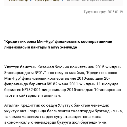
Түзүлгөн күнү: 2015-01-19
"Кредиттик союз Миг-Нур" финансылык кооперативинин
лицензиясын кайтарып алуу ж
ө
н
ү
нд
ө
Улуттук банктын К
ө
з
ө
м
ө
л боюнча комитетинин 2015-жылдын
8-январындагы №01/1 токтомуна ылайык, "Кредиттик союз
Миг-Нур" финансылык кооперативине 2010-жылдын 20-
февралында берилген №182 жана 2011-жылдын 11-июлунда
берилген №182-001 лицензиялар 2015-жылдын 10-январынан
тартып кайтарылып алынган.
Аталган Кредиттик союздун Улуттук банктын ченемдик
укуктук актыларында белгиленген талаптарды бузгандыгына,
так эмес маалыматтарды сунуштагандыгына жана
экономикалык ченемдерди бузууга жол бергендигине,