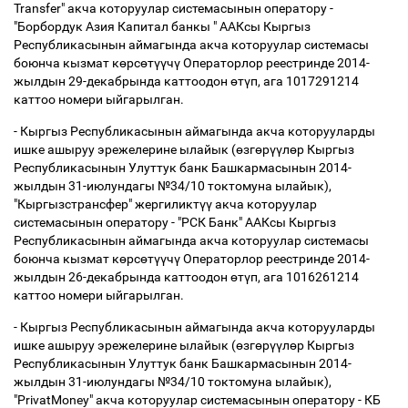
Transfer" акча которуулар системасынын оператору -
"Борбордук Азия Капитал банкы " ААКсы Кыргыз
Республикасынын аймагында акча которуулар системасы
боюнча кызмат к
ө
рс
ө
т
үү
ч
ү
Операторлор реестринде 2014-
жылдын 29-декабрында каттоодон
ө
т
ү
п, ага 1017291214
каттоо номери ыйгарылган.
- Кыргыз Республикасынын аймагында акча которууларды
ишке ашыруу эрежелерине ылайык (
ө
зг
ө
р
үү
л
ө
р Кыргыз
Республикасынын Улуттук банк Башкармасынын 2014-
жылдын 31-июлундагы №34/10 токтомуна ылайык),
"Кыргызстрансфер" жергиликт
үү
акча которуулар
системасынын оператору - "РСК Банк" ААКсы Кыргыз
Республикасынын аймагында акча которуулар системасы
боюнча кызмат к
ө
рс
ө
т
үү
ч
ү
Операторлор реестринде 2014-
жылдын 26-декабрында каттоодон
ө
т
ү
п, ага 1016261214
каттоо номери ыйгарылган.
- Кыргыз Республикасынын аймагында акча которууларды
ишке ашыруу эрежелерине ылайык (
ө
зг
ө
р
үү
л
ө
р Кыргыз
Республикасынын Улуттук банк Башкармасынын 2014-
жылдын 31-июлундагы №34/10 токтомуна ылайык),
"PrivatMoney" акча которуулар системасынын оператору - КБ