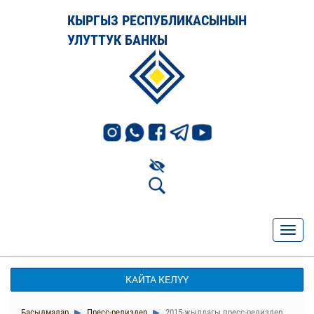
КЫРГЫЗ РЕСПУБЛИКАСЫНЫН
УЛУТТУК БАНКЫ
КАЙТА КЕЛҮҮ
Басылмалар
Пресс-релиздер
2015-жылдагы пресс-релиздер