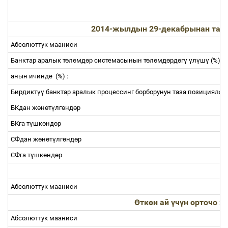
2014-жылдын 29-декабрынан тарт
Абсолюттук мааниси
Банктар аралык т
ө
л
ө
мд
ө
р системасынын т
ө
л
ө
мд
ө
рд
ө
г
ү
ү
л
ү
ш
ү
(%)
анын ичинде
(%) :
Бирдикт
үү
банктар аралык процессинг борборунун таза позицияла
БКдан ж
ө
н
ө
т
ү
лг
ө
нд
ө
р
БКга т
ү
шк
ө
нд
ө
р
СФдан ж
ө
н
ө
т
ү
лг
ө
нд
ө
р
СФга т
ү
шк
ө
нд
ө
р
Абсолюттук мааниси
Ө
тк
ө
н ай
ү
ч
ү
н орточо 
Абсолюттук мааниси