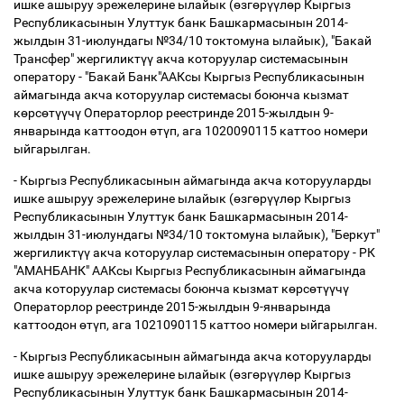
ишке ашыруу эрежелерине ылайык (
ө
зг
ө
р
үү
л
ө
р Кыргыз
Республикасынын Улуттук банк Башкармасынын 2014-
жылдын 31-июлундагы №34/10 токтомуна ылайык), "Бакай
Трансфер" жергиликт
үү
акча которуулар системасынын
оператору - "Бакай Банк"ААКсы Кыргыз Республикасынын
аймагында акча которуулар системасы боюнча кызмат
к
ө
рс
ө
т
үү
ч
ү
Операторлор реестринде 2015-жылдын 9-
январында каттоодон
ө
т
ү
п, ага 1020090115 каттоо номери
ыйгарылган.
- Кыргыз Республикасынын аймагында акча которууларды
ишке ашыруу эрежелерине ылайык (
ө
зг
ө
р
үү
л
ө
р Кыргыз
Республикасынын Улуттук банк Башкармасынын 2014-
жылдын 31-июлундагы №34/10 токтомуна ылайык), "Беркут"
жергиликт
үү
акча которуулар системасынын оператору - РК
"АМАНБАНК" ААКсы Кыргыз Республикасынын аймагында
акча которуулар системасы боюнча кызмат к
ө
рс
ө
т
үү
ч
ү
Операторлор реестринде 2015-жылдын 9-январында
каттоодон
ө
т
ү
п, ага 1021090115 каттоо номери ыйгарылган.
- Кыргыз Республикасынын аймагында акча которууларды
ишке ашыруу эрежелерине ылайык (
ө
зг
ө
р
үү
л
ө
р Кыргыз
Республикасынын Улуттук банк Башкармасынын 2014-