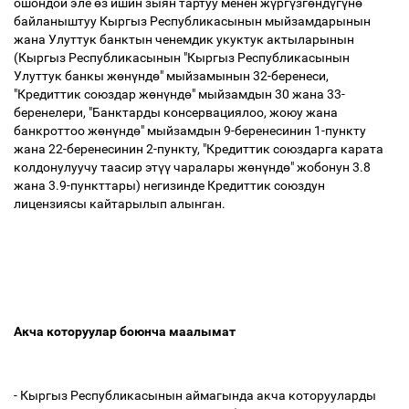
ошондой эле
ө
з ишин зыян тартуу менен ж
ү
рг
ү
зг
ө
нд
ү
г
ү
н
ө
байланыштуу Кыргыз Республикасынын мыйзамдарынын
жана Улуттук банктын ченемдик укуктук актыларынын
(Кыргыз Республикасынын "Кыргыз Республикасынын
Улуттук банкы ж
ө
н
ү
нд
ө
" мыйзамынын 32-беренеси,
"Кредиттик союздар ж
ө
н
ү
нд
ө
" мыйзамдын 30 жана 33-
беренелери, "Банктарды консервациялоо, жоюу жана
банкроттоо ж
ө
н
ү
нд
ө
" мыйзамдын 9-беренесинин 1-пункту
жана 22-беренесинин 2-пункту, "Кредиттик союздарга карата
колдонулуучу таасир эт
үү
чаралары ж
ө
н
ү
нд
ө
" жобонун 3.8
жана 3.9-пункттары) негизинде Кредиттик союздун
лицензиясы кайтарылып алынган.
Акча которуулар боюнча маалымат
- Кыргыз Республикасынын аймагында акча которууларды