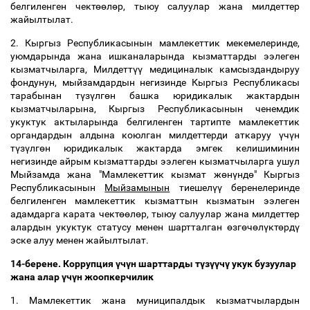
белгиленген чект
өө
л
ө
р, тыюу салуулар жана милдеттер
жайылтылат.
2. Кыргыз Республикасынын мамлекеттик мекемелеринде,
уюмдарында жана ишканаларында кызматтарды ээлеген
кызматчыларга, Милдетт
үү
медициналык камсыздандыруу
фондунун, мыйзамдардын негизинде Кыргыз Республикасы
тарабынан т
ү
з
ү
лг
ө
н башка юридикалык жактардын
кызматчыларына, Кыргыз Республикасынын ченемдик
укуктук актыларында белгиленген тартипте мамлекеттик
органдардын алдына коюлган милдеттерди аткаруу
ү
ч
ү
н
т
ү
з
ү
лг
ө
н юридикалык жактарда эмгек келишиминин
негизинде айрым кызматтарды ээлеген кызматчыларга ушул
Мыйзамда жана "Мамлекеттик кызмат ж
ө
н
ү
нд
ө
" Кыргыз
Республикасынын
Мыйзамынын
тиешел
үү
беренелеринде
белгиленген мамлекеттик кызматтын кызматын ээлеген
адамдарга карата чект
өө
л
ө
р, тыюу салуулар жана милдеттер
алардын укуктук статусу менен шартталган
ө
зг
ө
ч
ө
л
ү
кт
ө
рд
ү
эске алуу менен жайылтылат.
14-берене. Коррупция
ү
ч
ү
н шарттарды т
ү
з
үү
ч
ү
укук бузуулар
жана алар
ү
ч
ү
н жоопкерчилик
1. Мамлекеттик жана муниципалдык кызматчылардын