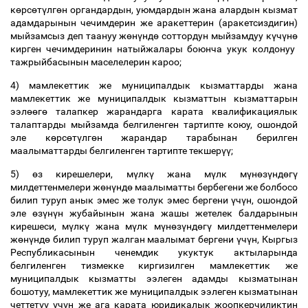
к
ө
рс
ө
т
ү
лг
ө
н органдардын, уюмдардын жана алардын кызмат
адамдарынын чечимдерин же аракеттерин (аракетсиздигин)
мыйзамсыз деп таануу ж
ө
н
ү
нд
ө
соттордун мыйзамдуу к
ү
ч
ү
н
ө
кирген чечимдеринин натыйжалары боюнча укук колдонуу
тажрыйбасынын маселелерин кароо;
4) мамлекеттик же муниципалдык кызматтарды жана
мамлекеттик же муниципалдык кызматтын кызматтарын
ээл
өө
г
ө
талапкер жарандарга карата квалификациялык
талаптарды мыйзамда белгиленген тартипте коюу, ошондой
эле к
ө
рс
ө
т
ү
лг
ө
н жарандар тарабынан берилген
маалыматтарды белгиленген тартипте текшер
үү
;
5)
ө
з кирешелери, м
ү
лк
ү
жана м
ү
лк м
ү
н
ө
з
ү
нд
ө
г
ү
милдеттенмелери ж
ө
н
ү
нд
ө
маалыматты бербегени же болбосо
билип туруп анык эмес же толук эмес бергени
ү
ч
ү
н, ошондой
эле
ө
з
ү
н
ү
н жубайынын жана жашы жетелек балдарынын
кирешеси, м
ү
лк
ү
жана м
ү
лк м
ү
н
ө
з
ү
нд
ө
г
ү
милдеттенмелери
ж
ө
н
ү
нд
ө
билип туруп жалган маалымат бергени
ү
ч
ү
н, Кыргыз
Республикасынын ченемдик укуктук актыларында
белгиленген тизмекке киргизилген мамлекеттик же
муниципалдык кызматты ээлеген адамды кызматынан
бошотуу, мамлекеттик же муниципалдык ээлеген кызматынан
четтет
үү
ү
ч
ү
н же ага карата юридикалык жоопкерчиликтин