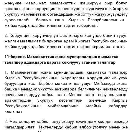
ж
ө
н
ү
нд
ө
маалымат мамлекеттик жашыруун сыр болуп
саналат жана коррупция менен к
ү
р
ө
ш ж
ү
рг
ү
з
үү
г
ө
ыйгарым
укуктуу мамлекеттик органдардын же соттун жазуу ж
ү
з
ү
нд
ө
г
ү
суроо-талабы боюнча гана Кыргыз Республикасынын
мыйзамдарында белгиленген тартипте берилет.
2. Коррупция к
ө
р
ү
н
ү
ш
ү
н
ү
н фактылары ж
ө
н
ү
нд
ө
билип туруп
жалган маалымат билдирген адам Кыргыз Республикасынын
мыйзамдарында белгиленген тартипте жоопкерчилик тартат.
11-берене. Мамлекеттик жана муниципалдык кызматка
талапкер адамдарга карата коюлуучу атайын талаптар
1. Мамлекеттик жана муниципалдык кызматка талапкер
Кыргыз Республикасынын жарандары коррупциялык укук
бузууларга жол берб
өө
максатында ушул Мыйзамда жана
башка ченемдик укуктук актыларда белгиленген чект
өө
л
ө
рд
ү
ө
з
ү
н
ө
ыктыярдуу кабыл алат. Мында алар тыюу салынган
аракеттердин укуктук кесепеттери ж
ө
н
ү
нд
ө
Кыргыз
Республикасынын мыйзамдарына ылайык кабардар
кылынат.
2. Чект
өө
л
ө
рд
ү
кабыл алуу жазуу ж
ү
з
ү
нд
ө
г
ү
милдеттенмеде
чагылдырылат. Чект
өө
л
ө
рд
ү
кабыл албоо (толугу менен же