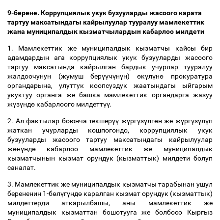
9-берене. Коррупциялык укук бузууларды жасоого карата
тартуу максатындагы кайрылуулар тууралуу мамлекеттик
жана муниципалдык кызматчылардын кабарлоо милдети
1. Мамлекеттик же муниципалдык кызматчы кайсы бир
адамдардын ага коррупциялык укук бузууларды жасоого
тартуу максатында кайрылган бардык учурлар тууралуу
жалдоочунун (жумуш бер
үү
ч
ү
н
ү
н)
ө
к
ү
л
ү
н
ө
прокуратура
органдарына, улуттук коопсуздук жаатындагы ыйгарым
укуктуу органга же башка мамлекеттик органдарга жазуу
ж
ү
з
ү
нд
ө
кабарлоого милдетт
үү
.
2. Ал фактылар боюнча текшер
үү
ж
ү
рг
ү
з
ү
лг
ө
н же ж
ү
рг
ү
з
ү
л
ү
п
жаткан учурларды кошпогондо, коррупциялык укук
бузууларды жасоого тартуу максатындагы кайрылуулар
ж
ө
н
ү
нд
ө
кабарлоо мамлекеттик же муниципалдык
кызматчынын кызмат орундук (кызматтык) милдети болуп
саналат.
3. Мамлекеттик же муниципалдык кызматчы тарабынан ушул
берененин 1-б
ө
л
ү
г
ү
нд
ө
каралган кызмат орундук (кызматтык)
милдеттерди аткарылбашы, аны мамлекеттик же
муниципалдык кызматтан бошотууга же болбосо Кыргыз