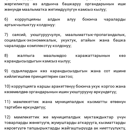
жергиликт
үү
ө
з алдынча башкаруу органдарынын иши
ж
ө
н
ү
нд
ө
маалыматка жетимд
үү
л
ү
г
ү
н камсыз кылуу;
6) коррупцияны алдын алуу боюнча чараларды
артыкчылыктуу колдонуу:
7) саясий, уюштуруучулук, маалыматтык-пропагандалык,
социалдык-экономикалык, укуктук, атайын жана башка
чараларды комплекст
үү
колдонуу;
8) жалпыга маалымдоо каражаттарынын к
ө
з
карандысыздыгын камсыз кылуу;
9) судьялардын к
ө
з карандысыздыгын жана сот ишине
кийлигишп
өө
принциптерин сактоо;
10) коррупцияга каршы аракеттен
үү
боюнча укук коргоо жана
к
ө
з
ө
м
ө
лд
өө
органдарынын ишин уюштурууну
ө
рк
ү
нд
ө
т
үү
;
11) мамлекеттик жана муниципалдык кызматты
ө
т
өө
н
ү
н
тартибин
ө
рк
ү
нд
ө
т
үү
;
12) мамлекеттик же муниципалдык муктаждыктар
ү
ч
ү
н
товарларды ж
ө
н
ө
т
үү
г
ө
, жумуштарды аткарууга, кызматтарды
к
ө
рс
ө
т
үү
г
ө
тапшырыктарды жайгаштырууда ак ниетт
үү
л
ү
кт
ү
,