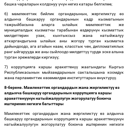
башка чараларын колдонуу
ү
ч
ү
н негиз катары белгил
өө
;
6) мамлекеттик бийлик органдарынын, жергиликт
үү
ө
з
алдынча башкаруу органдарынын кадр кызматынын
тажрыйбасына аларга ылайык мамлекеттик же
муниципалдык кызматчы тарабынан
ө
зд
ө
р
ү
н
ү
н кызматтык
милдеттерин узак, кынтыксыз жана натыйжалуу
аткаргандыгына ылайык аны жогору турган кызматка
дайындоодо, ага атайын наам, класстык чен, дипломатиялык
ранг ыйгарууда же аны сыйлоодо милдетт
үү
т
ү
рд
ө
эске алына
турган эрежелерди киргиз
үү
;
7) коррупцияга каршы аракеттен
үү
жаатындагы Кыргыз
Республикасынын мыйзамдарынын сакталышына коомдук
жана парламенттик к
ө
з
ө
м
ө
лд
өө
институттарын
ө
н
ү
кт
ү
р
үү
.
8-берене. Мамлекеттик органдардын жана жергиликт
үү
ө
з
алдынча башкаруу органдарынын коррупцияга каршы
аракеттен
үү
н
ү
н натыйжалуулугун жогорулатуу боюнча
иштеринин негизги багыттары
Мамлекеттик органдардын жана жергиликт
үү
ө
з алдынча
башкаруу органдарынын коррупцияга каршы аракеттен
үү
н
ү
н
натыйжалуулугун жогорулатуу боюнча иштеринин негизги