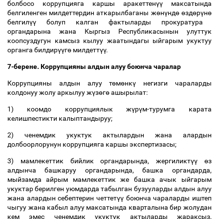
болбосо коррупцияга каршы аракеттен
үү
максатында
белгиленген милдеттердин аткарылбаганы ж
ө
н
ү
нд
ө
ө
зд
ө
р
ү
н
ө
белгил
үү
болуп калган фактыларды прокуратура
органдарына жана Кыргыз Республикасынын улуттук
коопсуздугун камсыз кылуу жаатындагы ыйгарым укуктуу
органга билдир
үү
г
ө
милдетт
үү
.
7-берене. Коррупцияны алдын алуу боюнча чаралар
Коррупцияны алдын алуу т
ө
м
ө
нк
ү
негизги чараларды
колдонуу жолу аркылуу ж
ү
з
ө
г
ө
ашырылат:
1) коомдо коррупциялык ж
ү
р
ү
м-турумга карата
келишпестикти калыптандыруу;
2) ченемдик укуктук актылардын жана алардын
долбоорлорунун коррупцияга каршы экспертизасы;
3) мамлекеттик бийлик органдарында, жергиликт
үү
ө
з
алдынча башкаруу органдарында, башка органдарда,
мыйзамда айрым мамлекеттик же башка ачык ыйгарым
укуктар берилген уюмдарда табылган бузууларды алдын алуу
жана алардын себептерин четтет
үү
боюнча чараларды иштеп
чыгуу жана кабыл алуу максатында кварталына бир жолудан
кем эмес ченемдик укуктук актыларды жараксыз,