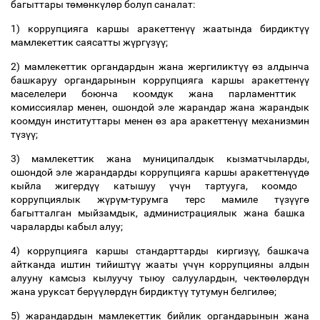
багыттары т
ө
м
ө
нк
ү
л
ө
р болуп саналат:
1) коррупцияга каршы аракеттен
үү
жаатында бирдикт
үү
мамлекеттик саясатты ж
ү
рг
ү
з
үү
;
2) мамлекеттик органдардын жана жергиликт
үү
ө
з алдынча
башкаруу органдарынын коррупцияга каршы аракеттен
үү
маселелери боюнча коомдук жана парламенттик
комиссиялар менен, ошондой эле жарандар жана жарандык
коомдун институттары менен
ө
з ара аракеттен
үү
механизмин
т
ү
з
үү
;
3) мамлекеттик жана муниципалдык кызматчыларды,
ошондой эле жарандарды коррупцияга каршы аракеттен
үү
д
ө
кыйла жигерд
үү
катышуу
ү
ч
ү
н тартууга, коомдо
коррупциялык ж
ү
р
ү
м-турумга терс мамиле т
ү
з
үү
г
ө
багытталган мыйзамдык, администрациялык жана башка
чараларды кабыл алуу;
4) коррупцияга каршы стандарттарды киргиз
үү
, башкача
айтканда иштин тийишт
үү
жааты
ү
ч
ү
н коррупцияны алдын
алууну камсыз кылуучу тыюу салуулардын, чект
өө
л
ө
рд
ү
н
жана уруксат бер
үү
л
ө
рд
ү
н бирдикт
үү
тутумун белгил
өө
;
5) жарандардын мамлекеттик бийлик органдарынын жана