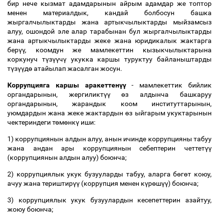
бир нече кызмат адамдарынын айрым адамдар же топтор
менен материалдык, кандай болбосун башка
жыргалчылыктарды жана артыкчылыктарды мыйзамсыз
алуу, ошондой эле алар тарабынан бул жыргалчылыктарды
жана артыкчылыктарды жеке жана юридикалык жактарга
бер
үү
, коомдун же мамлекеттин кызыкчылыктарына
коркунуч т
ү
з
үү
ч
ү
укукка каршы туруктуу байланыштарды
т
ү
з
үү
д
ө
атайылап жасалган жосун.
Коррупцияга каршы аракеттен
үү
- мамлекеттик бийлик
органдарынын, жергиликт
үү
ө
з алдынча башкаруу
органдарынын, жарандык коом институттарынын,
уюмдардын жана жеке жактардын
ө
з ыйгарым укуктарынын
чектериндеги т
ө
м
ө
нк
ү
иши:
1) коррупциянын алдын алуу, анын ичинде коррупцияны табуу
жана андан ары коррупциянын себептерин четтет
үү
(коррупциянын алдын алуу) боюнча;
2) коррупциялык укук бузууларды табуу, аларга б
ө
г
ө
т коюу,
ачуу жана териштир
үү
(коррупция менен к
ү
р
ө
ш
үү
) боюнча;
3) коррупциялык укук бузуулардын кесепеттерин азайтуу,
жоюу боюнча;