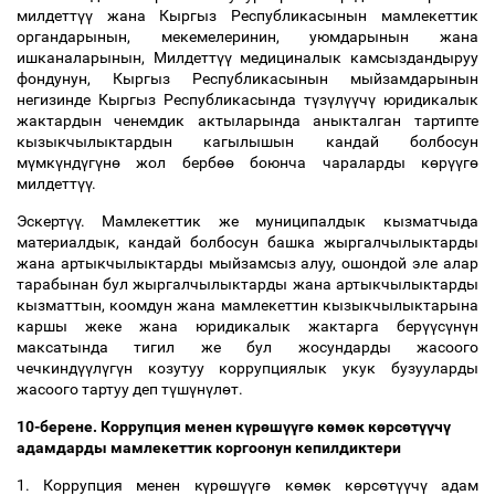
милдетт
үү
жана Кыргыз Республикасынын мамлекеттик
органдарынын, мекемелеринин, уюмдарынын жана
ишканаларынын, Милдетт
үү
медициналык камсыздандыруу
фондунун, Кыргыз Республикасынын мыйзамдарынын
негизинде Кыргыз Республикасында т
ү
з
ү
л
үү
ч
ү
юридикалык
жактардын ченемдик актыларында аныкталган тартипте
кызыкчылыктардын кагылышын кандай болбосун
м
ү
мк
ү
нд
ү
г
ү
н
ө
жол берб
өө
боюнча чараларды к
ө
р
үү
г
ө
милдетт
үү
.
Эскерт
үү
. Мамлекеттик же муниципалдык кызматчыда
материалдык, кандай болбосун башка жыргалчылыктарды
жана артыкчылыктарды мыйзамсыз алуу, ошондой эле алар
тарабынан бул жыргалчылыктарды жана артыкчылыктарды
кызматтын, коомдун жана мамлекеттин кызыкчылыктарына
каршы жеке жана юридикалык жактарга бер
үү
с
ү
н
ү
н
максатында тигил же бул жосундарды жасоого
чечкинд
үү
л
ү
г
ү
н козутуу коррупциялык укук бузууларды
жасоого тартуу деп т
ү
ш
ү
н
ү
л
ө
т.
10-берене. Коррупция менен к
ү
р
ө
ш
үү
г
ө
к
ө
м
ө
к к
ө
рс
ө
т
үү
ч
ү
адамдарды мамлекеттик коргоонун кепилдиктери
1. Коррупция менен к
ү
р
ө
ш
үү
г
ө
к
ө
м
ө
к к
ө
рс
ө
т
үү
ч
ү
адам