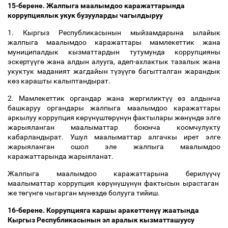
15-берене. Жалпыга маалымдоо каражаттарында
коррупциялык укук бузууларды чагылдыруу
1. Кыргыз Республикасынын мыйзамдарына ылайык
жалпыга маалымдоо каражаттары мамлекеттик жана
муниципалдык кызматтардын тутумунда коррупцияны
эскерт
үү
г
ө
жана алдын алууга, адеп-ахлактык тазалык жана
укуктук маданият жагдайын т
ү
з
үү
г
ө
багытталган жарандык
к
ө
з карашты калыптандырат.
2. Мамлекеттик органдар жана жергиликт
үү
ө
з алдынча
башкаруу органдары жалпыга маалымдоо каражаттары
аркылуу коррупция к
ө
р
ү
н
ү
шт
ө
р
ү
н
ү
н фактылары ж
ө
н
ү
нд
ө
элге
жарыяланган маалыматтар боюнча коомчулукту
кабарландырат. Ушул маалыматтар алгачкы ирет элге
жарыяланган ошол эле жалпыга маалымдоо
каражаттарында жарыяланат.
Жалпыга маалымдоо каражаттарына берил
үү
ч
ү
маалыматтар коррупция к
ө
р
ү
н
ү
ш
ү
н
ү
н фактысын ырастаган
же т
ө
г
ү
нг
ө
чыгарган м
ү
н
ө
зд
ө
болууга тийиш.
16-берене. Коррупцияга каршы аракеттен
үү
жаатында
Кыргыз Республикасынын эл аралык кызматташуусу