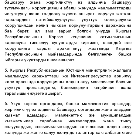
башкаруу жана жергиликт
үү
ө
з алдынча башкаруу
тутумундагы коррупциянын абалы ж
ө
н
ү
нд
ө
маалыматтарды
чогултууну жана талдоону ж
ү
з
ө
г
ө
ашырат, к
ө
р
ү
л
ү
п жаткан
чаралардын натыйжалуулугуна, улуттук коопсуздукка
коррупциядан келип чыккан коркунучтардын даражасына
баа берет, ал эми зарыл болгон учурда Кыргыз
Республикасынын Коргоо ке
ң
ешинин катчылыгынын
кароосуна тиешел
үү
сунуштарды киргизет, ошондой эле
коррупцияга каршы аракеттен
үү
жаатында Кыргыз
Республикасынын мыйзамдарында белгиленген башка
ыйгарым укуктарды ишке ашырат.
5. Кыргыз Республикасынын Юстиция министрлиги жалпыга
маалымдоо каражаттары же Интернет-ресурстар аркылуу
калк арасында коррупцияны алдын алуу маселелери боюнча
укуктук пропаганданы, билимдердин ке
ң
ейишин жана
таралышын ж
ү
з
ө
г
ө
ашырат.
6. Укук коргоо органдары, башка мамлекеттик органдар,
жергиликт
үү
ө
з алдынча башкаруу органдары жана алардын
кызмат адамдары, мамлекеттик же муниципалдык
кызматчылар тарабынан чект
өө
л
ө
рд
ү
н жана тыюу
салуулардын, кызыкчылыктардын кагылышын алдын алуу
ж
ө
н
ү
нд
ө
же ж
ө
нг
ө
салуу ж
ө
н
ү
нд
ө
талаптар сакталбаганы же