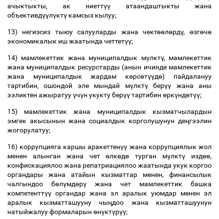
ачыктыкты, ак ниетт
үү
атаандаштыкты жана
объективд
үү
л
ү
кт
ү
камсыз кылуу;
13) негизсиз тыюу салууларды жана чект
өө
л
ө
рд
ү
,
ө
зг
ө
ч
ө
экономикалык иш жаатында четтет
үү
;
14) мамлекеттик жана муниципалдык м
ү
лкт
ү
, мамлекеттик
жана муниципалдык ресурстарды (анын ичинде мамлекеттик
жана муниципалдык жардам к
ө
рс
ө
т
үү
д
ө
) пайдалануу
тартибин, ошондой эле мындай м
ү
лкт
ү
бер
үү
жана аны
ээликтен ажыратуу
ү
ч
ү
н укукту бер
үү
тартибин
ө
рк
ү
нд
ө
т
үү
;
15) мамлекеттик жана муниципалдык кызматчылардын
эмгек акысынын жана социалдык корголушунун де
ң
гээлин
жогорулатуу;
16) коррупцияга каршы аракеттен
үү
жана коррупциялык жол
менен алынган жана чет
ө
лк
ө
д
ө
турган м
ү
лкт
ү
изд
өө
,
конфискациялоо жана репатриациялоо жаатында укук коргоо
органдары жана атайын кызматтар менен, финансылык
чалгындоо б
ө
л
ү
мд
ө
р
ү
жана чет мамлекеттик башка
компетентт
үү
органдар жана эл аралык уюмдар менен эл
аралык кызматташууну чы
ң
доо жана кызматташуунун
натыйжалуу формаларын
ө
н
ү
кт
ү
р
үү
;