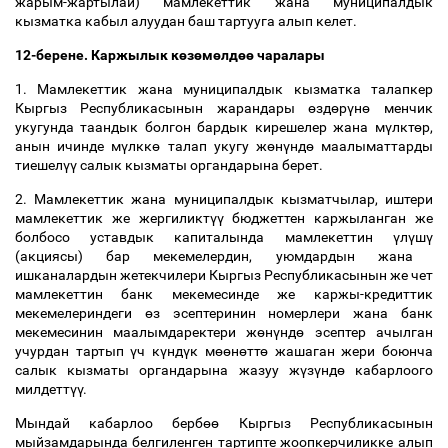
жарым-жартылай) мамлекеттик жана муниципалдык
кызматка кабыл алуудан баш тартууга алып келет.
12-берене. Каржылык к
ө
з
ө
м
ө
лд
өө
чаралары
1. Мамлекеттик жана муниципалдык кызматка талапкер
Кыргыз Республикасынын жарандары
ө
зд
ө
р
ү
н
ө
менчик
укугунда таандык болгон бардык кирешелер жана м
ү
лкт
ө
р,
анын ичинде м
ү
лкк
ө
талап укугу ж
ө
н
ү
нд
ө
маалыматтарды
тиешел
үү
салык кызматы органдарына берет.
2. Мамлекеттик жана муниципалдык кызматчылар, иштери
мамлекеттик же жергиликт
үү
бюджеттен каржыланган же
болбосо уставдык капиталында мамлекеттин
ү
л
ү
ш
ү
(акциясы) бар мекемелердин, уюмдардын жана
ишканалардын жетекчилери Кыргыз Республикасынын же чет
мамлекеттин банк мекемесинде же каржы-кредиттик
мекемелериндеги
ө
з эсептеринин номерлери жана банк
мекемесинин маалымдаректери ж
ө
н
ү
нд
ө
эсептер ачылган
учурдан тартып
ү
ч к
ү
нд
ү
к м
өө
н
ө
тт
ө
жашаган жери боюнча
салык кызматы органдарына жазуу ж
ү
з
ү
нд
ө
кабарлоого
милдетт
үү
.
Мындай кабарлоо берб
өө
Кыргыз Республикасынын
мыйзамдарында белгиленген тартипте жоопкерчиликке алып