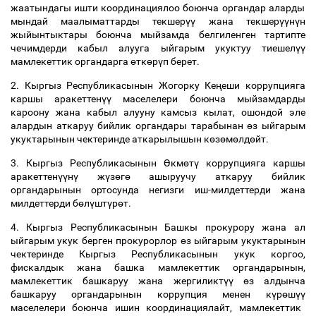
жаатындагы ишти координациялоо боюнча органдар аларды
мындай маалыматтарды текшер
үү
жана текшер
үү
н
ү
н
жыйынтыктары боюнча мыйзамда белгиленген тартипте
чечимдерди кабыл алууга ыйгарым укуктуу тиешел
үү
мамлекеттик органдарга
ө
тк
ө
р
ү
п берет.
2. Кыргыз Республикасынын Жогорку Ке
ң
еши коррупцияга
каршы аракеттен
үү
маселелери боюнча мыйзамдарды
кароону жана кабыл алууну камсыз кылат, ошондой эле
алардын аткаруу бийлик органдары тарабынан
ө
з ыйгарым
укуктарынын чектеринде аткарылышын к
ө
з
ө
м
ө
лд
ө
йт.
3. Кыргыз Республикасынын
Ө
км
ө
т
ү
коррупцияга каршы
аракеттен
үү
н
ү
ж
ү
з
ө
г
ө
ашыруучу аткаруу бийлик
органдарынын ортосунда негизги иш-милдеттерди жана
милдеттерди б
ө
л
ү
шт
ү
р
ө
т.
4. Кыргыз Республикасынын Башкы прокурору жана ал
ыйгарым укук берген прокурорлор
ө
з ыйгарым укуктарынын
чектеринде Кыргыз Республикасынын укук коргоо,
фискалдык жана башка мамлекеттик органдарынын,
мамлекеттик башкаруу жана жергиликт
үү
ө
з алдынча
башкаруу органдарынын коррупция менен к
ү
р
ө
ш
үү
маселелери боюнча ишин координациялайт, мамлекеттик