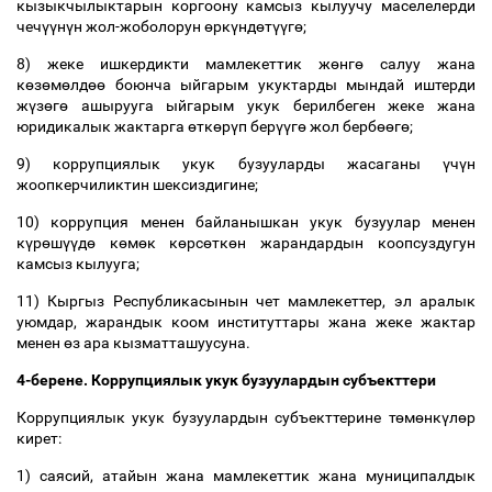
кызыкчылыктарын коргоону камсыз кылуучу маселелерди
чеч
үү
н
ү
н жол-жоболорун
ө
рк
ү
нд
ө
т
үү
г
ө
;
8) жеке ишкердикти мамлекеттик ж
ө
нг
ө
салуу жана
к
ө
з
ө
м
ө
лд
өө
боюнча ыйгарым укуктарды мындай иштерди
ж
ү
з
ө
г
ө
ашырууга ыйгарым укук берилбеген жеке жана
юридикалык жактарга
ө
тк
ө
р
ү
п бер
үү
г
ө
жол берб
өө
г
ө
;
9) коррупциялык укук бузууларды жасаганы
ү
ч
ү
н
жоопкерчиликтин шексиздигине;
10) коррупция менен байланышкан укук бузуулар менен
к
ү
р
ө
ш
үү
д
ө
к
ө
м
ө
к к
ө
рс
ө
тк
ө
н жарандардын коопсуздугун
камсыз кылууга;
11) Кыргыз Республикасынын чет мамлекеттер, эл аралык
уюмдар, жарандык коом институттары жана жеке жактар
менен
ө
з ара кызматташуусуна.
4-берене. Коррупциялык укук бузуулардын субъекттери
Коррупциялык укук бузуулардын субъекттерине т
ө
м
ө
нк
ү
л
ө
р
кирет:
1) саясий, атайын жана мамлекеттик жана муниципалдык