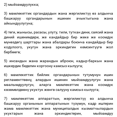
2) мыйзамдуулукка;
3) мамлекеттик органдардын жана жергиликт
үү
ө
з алдынча
башкаруу органдарынын ишинин ачыктыгына жана
айкындуулугуна;
4) теги, жынысы, расасы, улуту, тили, туткан дини, саясий жана
диний ишенимдери, же кандайдыр бир жеке же коомдук
м
ү
н
ө
зд
ө
г
ү
шарттары жана абалдары боюнча кандайдыр бир
кодулоого, укугун жана эркиндигин кемсинт
үү
г
ө
жол
берб
өө
г
ө
;
5) инсандын жана жарандын аброюн, кадыр-баркын жана
ишкердик беделин коргоону камсыз кылууга;
6) мамлекеттик бийлик органдарынын тутумунун ишин
регламентт
өө
н
ү
, алардын ишинин мыйзамдуулугун жана
маалымдуулугун, аларга мамлекеттик жана коомдук
к
ө
з
ө
м
ө
лд
өө
н
ү
укуктук ж
ө
нг
ө
салууну камсыз кылууга;
7) мамлекеттик аппараттын, жергиликт
үү
ө
з алдынча
башкаруу органынын аппаратынын т
ү
з
ү
м
ү
н, кадр иштерин
жама мамлекеттик жана муниципалдык кызматчылардын
укуктарын жана эркиндиктерин, мыйзамдуу