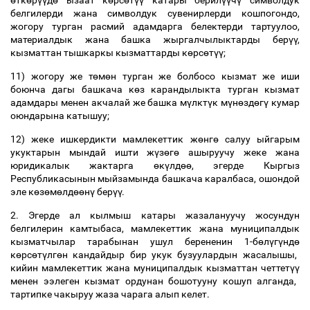
ө
тк
ө
р
үү
д
ө
ызаат к
ө
рс
ө
т
үү
катары берил
үү
ч
ү
символдук
белгилерди жана символдук сувенирлерди кошпогондо,
жогору турган расмий адамдарга белектерди тартуулоо,
материалдык жана башка жыргалчылыктарды бер
үү
,
кызматтан тышкаркы кызматтарды к
ө
рс
ө
т
үү
;
11) жогору же т
ө
м
ө
н турган же болбосо кызмат же иши
боюнча дагы башкача к
ө
з карандылыкта турган кызмат
адамдары менен акчалай же башка м
ү
лкт
ү
к м
ү
н
ө
зд
ө
г
ү
кумар
оюндарына катышуу;
12) жеке ишкердикти мамлекеттик ж
ө
нг
ө
салуу ыйгарым
укуктарын мындай ишти ж
ү
з
ө
г
ө
ашыруучу жеке жана
юридикалык жактарга
ө
к
ү
лд
өө
, эгерде Кыргыз
Республикасынын мыйзамында башкача каралбаса, ошондой
эле к
ө
з
ө
м
ө
лд
өө
н
ү
бер
үү
.
2. Эгерде ал кылмыш катары жазалануучу жосундун
белгилерин камтыбаса, мамлекеттик жана муниципалдык
кызматчылар тарабынан ушул берененин 1-б
ө
л
ү
г
ү
нд
ө
к
ө
рс
ө
т
ү
лг
ө
н кандайдыр бир укук бузуулардын жасалышы,
кийин мамлекеттик жана муниципалдык кызматтан четтет
үү
менен ээлеген кызмат ордунан бошотууну кошуп алганда,
тартипке чакыруу жаза чарага алып келет.