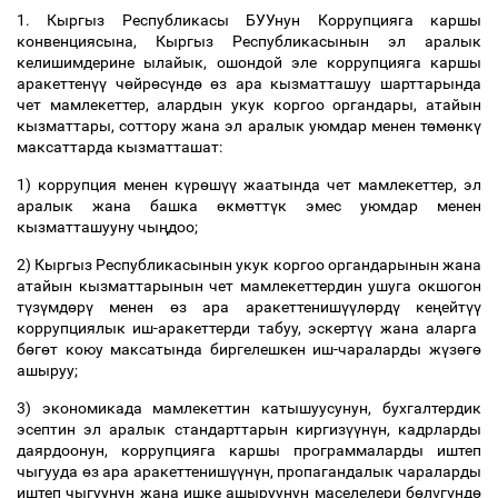
1. Кыргыз Республикасы БУУнун Коррупцияга каршы
конвенциясына, Кыргыз Республикасынын эл аралык
келишимдерине ылайык, ошондой эле коррупцияга каршы
аракеттен
үү
ч
ө
йр
ө
с
ү
нд
ө
ө
з ара кызматташуу шарттарында
чет мамлекеттер, алардын укук коргоо органдары, атайын
кызматтары, соттору жана эл аралык уюмдар менен т
ө
м
ө
нк
ү
максаттарда кызматташат:
1) коррупция менен к
ү
р
ө
ш
үү
жаатында чет мамлекеттер, эл
аралык жана башка
ө
км
ө
тт
ү
к эмес уюмдар менен
кызматташууну чы
ң
доо;
2) Кыргыз Республикасынын укук коргоо органдарынын жана
атайын кызматтарынын чет мамлекеттердин ушуга окшогон
т
ү
з
ү
мд
ө
р
ү
менен
ө
з ара аракеттениш
үү
л
ө
рд
ү
ке
ң
ейт
үү
коррупциялык иш-аракеттерди табуу, эскерт
үү
жана аларга
б
ө
г
ө
т коюу максатында биргелешкен иш-чараларды ж
ү
з
ө
г
ө
ашыруу;
3) экономикада мамлекеттин катышуусунун, бухгалтердик
эсептин эл аралык стандарттарын киргиз
үү
н
ү
н, кадрларды
даярдоонун, коррупцияга каршы программаларды иштеп
чыгууда
ө
з ара аракеттениш
үү
н
ү
н, пропагандалык чараларды
иштеп чыгуунун жана ишке ашыруунун маселелери б
ө
л
ү
г
ү
нд
ө