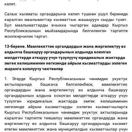
келет.
Салык кызматы органдарына келип т
ү
шк
ө
н ушул беренеде
каралган маалыматтар кызматтык жашыруун сырды т
ү
з
ө
т.
Бул маалыматтарды ачыкка чыгарган адамдар Кыргыз
Республикасынын мыйзамдарында белгиленген тартипте
жоопкерчилик тартат.
13-берене. Мамлекеттик органдардын жана жергиликт
үү
ө
з
алдынча башкаруу органдарынын алдында коюлган
милдеттерди аткаруу
ү
ч
ү
н т
ү
з
ү
л
үү
ч
ү
юридикалык жактарда
эмгек келишиминин негизинде айрым кызматтарды ээлеген
жаранга коюлуучу чект
өө
л
ө
р
1. Эгерде Кыргыз Республикасынын ченемдик укуктук
актыларында башкача белгиленбесе, мамлекеттик
органдардын жана жергиликт
үү
ө
з алдынча башкаруу
органдарынын алдына коюлган милдеттерди аткаруу
ү
ч
ү
н
т
ү
з
ү
лг
ө
н юридикалык жактарда эмгек келишиминин
негизинде айрым кызматтарды ээлеген кызматчыларга
Кыргыз Республикасынын ченемдик укуктук актыларында
каралган тартипте тиешел
үү
мамлекеттик органдарда жана
жергиликт
үү
ө
з алдынча башкаруу органдарында кызмат
ө
т
ө
г
ө
н мамлекеттик жана муниципалдык кызматчылар
ү
ч
ү
н