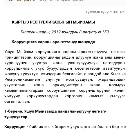
Түзүлгөн күнү: 2013-11-27
КЫРГЫЗ РЕСПУБЛИКАСЫНЫН МЫЙЗАМЫ
Бишкек шаары, 2012-жылдын 8-августу N 153
Коррупцияга каршы аракеттен
үү
ж
ө
н
ү
нд
ө
Ушул Мыйзам коррупцияга каршы аракеттен
үү
н
ү
н негизги
принциптерин, коррупцияны алдын алуунун жана аны менен
к
ү
р
ө
ш
үү
н
ү
н укуктук жана уюштуруучулук негиздерин,
коррупциялык укук бузуулардын кесепеттерин азайтуунун,
жоюунун укуктук негиздерин белгилейт, ошондой эле Кыргыз
Республикасынын улуттук коопсуздугун, жарандардын
укуктарын жана эркиндиктерин жана коомдук
кызыкчылыктарды коррупциянын к
ө
р
ү
н
ү
шт
ө
р
ү
н
ө
н келип
чыгуучу коркунучтардан коргоону камсыз кылууга
багытталган.
1-берене. Ушул Мыйзамда пайдаланылуучу негизги
т
ү
ш
ү
н
ү
кт
ө
р
Коррупция
- бийликтик ыйгарым укуктарга ээ болгон бир же