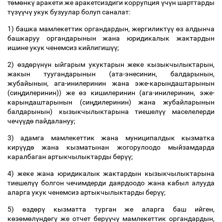
т
ө
м
ө
нк
ү
аракети же аракетсиздиги коррупция
ү
ч
ү
н шарттарды
т
ү
з
үү
ч
ү
укук бузуулар болуп саналат:
1) башка мамлекеттик органдардын, жергиликт
үү
ө
з алдынча
башкаруу органдарынын жана юридикалык жактардын
ишине укук ченемсиз кийлигиш
үү
;
2)
ө
зд
ө
р
ү
н
ү
н ыйгарым укуктарын жеке кызыкчылыктарын,
жакын туугандарынын (ата-энесинин, балдарынын,
жубайынын, ага-инилеринин жана эже-карындаштарынын
(си
ң
дилеринин)) же
ө
з кишилеринин (ага-инилеринин, эже-
карындаштарынын (си
ң
дилеринин) жана жубайларынын
балдарынын) кызыкчылыктарына тиешел
үү
маселелерди
чеч
үү
д
ө
пайдалануу;
3) адамга мамлекеттик жана муниципалдык кызматка
кир
үү
д
ө
жана кызматынан жогорулоодо мыйзамдарда
каралбаган артыкчылыктарды бер
үү
;
4) жеке жана юридикалык жактардын кызыкчылыктарына
тиешел
үү
болгон чечимдерди даярдоодо жана кабыл алууда
аларга укук ченемсиз артыкчылыктарды бер
үү
;
5)
ө
зд
ө
р
ү
кызматта турган же аларга баш ийген,
к
ө
з
ө
м
ө
л
ү
нд
ө
г
ү
же отчет бер
үү
ч
ү
мамлекеттик органдардын,