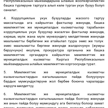
Республикасынын мыйзамдарына ылайык жоопкерчиликтин
башка т
ү
рл
ө
р
ү
н
ө
тартууга алып келе турган укук бузуу болуп
саналат.
4. Коррупциялык укук бузууларды жасоого тартуу
максатында ага кайрылган фактылар ж
ө
н
ү
нд
ө
, башка
мамлекеттик же муниципалдык кызматчылар тарабынан
коррупциялык укук бузуулар жасалган фактылар ж
ө
н
ү
нд
ө
,
киреше, м
ү
лк жана м
ү
лк м
ү
н
ө
з
ү
нд
ө
г
ү
милдеттенме ж
ө
н
ү
нд
ө
маалыматты бербегени же атайылап туура эмес же толук
эмес маалыматты бергени ж
ө
н
ү
нд
ө
жалдоочунун (жумуш
бер
үү
ч
ү
н
ү
н)
ө
к
ү
л
ү
н
ө
, прокуратура органына же башка
мамлекеттик органдарга кайрылган мамлекеттик же
муниципалдык кызматчы Кыргыз Республикасынын
мыйзамдарына ылайык мамлекеттин коргоосунда турат.
5. Мамлекеттик же муниципалдык кызматчы
кызыкчылыктардын кагылышынын пайда болуусунун
бардык м
ү
мк
ү
нд
ү
кт
ө
р
ү
н
ө
жол берб
өө
боюнча чараларды
к
ө
р
үү
г
ө
милдетт
үү
.
6. Мамлекеттик же муниципалдык кызматчы
кызыкчылыктардын кагылышынын пайда болгону ж
ө
н
ү
нд
ө
же анын пайда болуу м
ү
мк
ү
нд
ү
г
ү
ага белгил
үү
болоор замат
ө
з
ү
н
ү
н т
ү
зд
ө
н-т
ү
з жетекчисине жазуу ж
ү
з
ү
нд
ө
кабарлоого