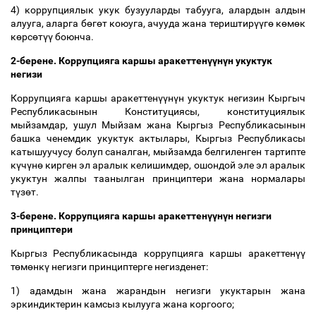
4) коррупциялык укук бузууларды табууга, алардын алдын
алууга, аларга б
ө
г
ө
т коюуга, ачууда жана териштир
үү
г
ө
к
ө
м
ө
к
к
ө
рс
ө
т
үү
боюнча.
2-берене. Коррупцияга каршы аракеттен
үү
н
ү
н укуктук
негизи
Коррупцияга каршы аракеттен
үү
н
ү
н укуктук негизин Кыргыч
Республикасынын Конституциясы, конституциялык
мыйзамдар, ушул Мыйзам жана Кыргыз Республикасынын
башка ченемдик укуктук актылары, Кыргыз Республикасы
катышуучусу болуп саналган, мыйзамда белгиленген тартипте
к
ү
ч
ү
н
ө
кирген эл аралык келишимдер, ошондой эле эл аралык
укуктун жалпы таанылган принциптери жана нормалары
т
ү
з
ө
т.
3-берене. Коррупцияга каршы аракеттен
үү
н
ү
н негизги
принциптери
Кыргыз Республикасында коррупцияга каршы аракеттен
үү
т
ө
м
ө
нк
ү
негизги принциптерге негизденет:
1) адамдын жана жарандын негизги укуктарын жана
эркиндиктерин камсыз кылууга жана коргоого;