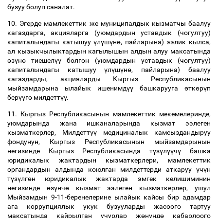
бузуу болуп саналат.
10. Эгерде мамлекеттик же муниципалдык кызматчы баалуу
кагаздарга, акцияларга (уюмдардын уставдык (чогултуу)
капиталындагы катышуу
ү
л
ү
ш
ү
н
ө
, пайларына) ээлик кылса,
ал кызыкчылыктардын кагылышын алдын алуу максатында
ө
з
ү
н
ө
тиешел
үү
болгон (уюмдардын уставдык (чогултуу)
капиталындагы катышуу
ү
л
ү
ш
ү
н
ө
, пайларына) баалуу
кагаздарды, акцияларды Кыргыз Республикасынын
мыйзамдарына ылайык ишенимд
үү
башкарууга
ө
тк
ө
р
ү
п
бер
үү
г
ө
милдетт
үү
.
11. Кыргыз Республикасынын мамлекеттик мекемелеринде,
уюмдарында жана ишканаларында кызмат ээлеген
кызматкерлер, Милдетт
үү
медициналык камсыздандыруу
фондунун, Кыргыз Республикасынын мыйзамдарынын
негизинде Кыргыз Республикасында т
ү
з
ү
л
үү
ч
ү
башка
юридикалык жактардын кызматкерлери, мамлекеттик
органдардын алдында коюлган милдеттерди аткаруу
ү
ч
ү
н
т
ү
з
ү
лг
ө
н юридикалык жактарда эмгек келишиминин
негизинде
ө
з
ү
нч
ө
кызмат ээлеген кызматкерлер, ушул
Мыйзамдын 9-11-беренелерине ылайык кайсы бир адамдар
ага коррупциялык укук бузууларды жасоого тартуу
максатында кайрылган учурлар ж
ө
н
ү
нд
ө
кабарлоого