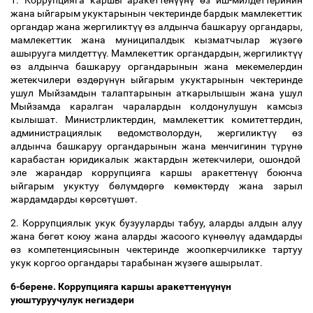
1. Коррупцияга каршы аракеттен
үү
н
ү
ө
з иш-милдеттеринин
жана ыйгарым укуктарынын чектеринде бардык мамлекеттик
органдар жана жергиликт
үү
ө
з алдынча башкаруу органдары,
мамлекеттик жана муниципалдык кызматчылар ж
ү
з
ө
г
ө
ашырууга милдетт
үү
. Мамлекеттик органдардын, жергиликт
үү
ө
з алдынча башкаруу органдарынын жана мекемелердин
жетекчилери
ө
зд
ө
р
ү
н
ү
н ыйгарым укуктарынын чектеринде
ушул Мыйзамдын талаптарынын аткарылышын жана ушул
Мыйзамда каралган чаралардын колдонулушун камсыз
кылышат. Министрликтердин, мамлекеттик комитеттердин,
администрациялык ведомстволордун, жергиликт
үү
ө
з
алдынча башкаруу органдарынын жана менчигинин т
ү
р
ү
н
ө
карабастан юридикалык жактардын жетекчилери, ошондой
эле жарандар коррупцияга каршы аракеттен
үү
боюнча
ыйгарым укуктуу б
ө
л
ү
мд
ө
рг
ө
к
ө
м
ө
кт
ө
рд
ү
жана зарыл
жардамдарды к
ө
рс
ө
т
ү
ш
ө
т.
2. Коррупциялык укук бузууларды табуу, аларды алдын алуу
жана б
ө
г
ө
т коюу жана аларды жасоого к
ү
н
өө
л
үү
адамдарды
ө
з компетенциясынын чектеринде жоопкерчиликке тартуу
укук коргоо органдары тарабынан ж
ү
з
ө
г
ө
ашырылат.
6-берене. Коррупцияга каршы аракеттен
үү
н
ү
н
уюштуруучулук негиздери