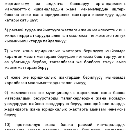
жергиликт
үү
ө
з алдынча башкаруу органдарынын,
мамлекеттик ишканалардын жана мекемелердин иштери
боюнча жеке жана юридикалык жактарга ишенимд
үү
адам
катары катышуу;
6) расмий т
ү
рд
ө
жайылтууга жатпаган жана мамлекеттик иш-
милдеттерди аткарууда алынган маалыматты жеке же топтук
кызыкчылыктарда пайдалануу;
7) жеке жана юридикалык жактарга берил
үү
с
ү
мыйзамда
каралган маалыматтарды бер
үү
д
ө
н негизсиз баш тартуу, аны
ө
з убагында берб
өө
, такталбаган же болбосо толук эмес
маалыматтарды бер
үү
;
8) жеке же юридикалык жактардан берил
үү
с
ү
мыйзамда
каралбаган маалыматтарды талап кылуу;
9) мамлекеттик же муниципалдык каржылык жана башка
материалдык ресурстарды талапкерлердин жана коомдук
уюмдардын шайлоо фонддоруна бер
үү
, ошондой эле аларды
жарандарга жана юридикалык жактарга мыйзам ченемсиз
бер
үү
;
10) протоколдук жана башка расмий иш-чараларды