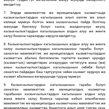
милдетт
үү
.
7. Эгерде мамлекеттик же муниципалдык кызматчыда
кызыкчылыктардын кагылышына алып келген же алып
келиши м
ү
мк
ү
н болгон жеке кызыкчылык пайда болгону
ж
ө
н
ү
нд
ө
белгил
үү
болуп калса, жалдоочунун
ө
к
ү
л
ү
,
кызыкчылыктардын кагылышынын алдын алуу же ж
ө
нг
ө
салуу боюнча чараларды к
ө
р
үү
г
ө
милдетт
үү
.
8. Кызыкчылыктардын кагылышынын алдын алуу же ж
ө
нг
ө
салуу кызыкчылыктардын кагылышынын тарабы болуп
саналган мамлекеттик же муниципалдык кызматчылардын
кызматтык абалын белгиленген тартипте кызмат орундук
(кызматтык) милдеттерин аткаруудан четтет
үү
г
ө
жана (же)
анын кызыкчылыктардын кагылышынын себеби болуп
саналган пайдадан баш тартуусуна чейин кызмат ордунун же
кызмат абалынын
ө
зг
ө
р
ү
ш
ү
нд
ө
турушу м
ү
мк
ү
н.
9. Кызыкчылыктардын кагылышынын тарабы болуп
саналган мамлекеттик же муниципалдык кызматчы
тарабынан кызыкчылыктардын кагылышын алдын алуу
жана ж
ө
нг
ө
салуу боюнча чаралар кабыл алынбаганы
мамлекеттик же муниципалдык кызматчыны мамлекеттик же
муниципалдык кызматтан бошотууга алып келе турган укук