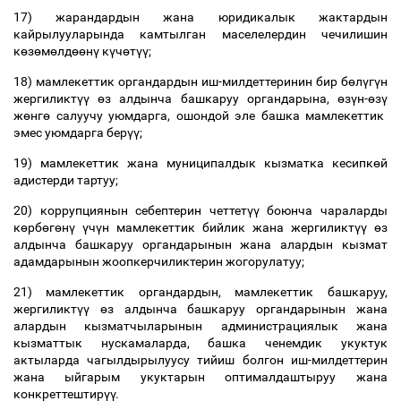
17) жарандардын жана юридикалык жактардын
кайрылууларында камтылган маселелердин чечилишин
к
ө
з
ө
м
ө
лд
өө
н
ү
к
ү
ч
ө
т
үү
;
18) мамлекеттик органдардын иш-милдеттеринин бир б
ө
л
ү
г
ү
н
жергиликт
үү
ө
з алдынча башкаруу органдарына,
ө
з
ү
н-
ө
з
ү
ж
ө
нг
ө
салуучу уюмдарга, ошондой эле башка мамлекеттик
эмес уюмдарга бер
үү
;
19) мамлекеттик жана муниципалдык кызматка кесипк
ө
й
адистерди тартуу;
20) коррупциянын себептерин четтет
үү
боюнча чараларды
к
ө
рб
ө
г
ө
н
ү
ү
ч
ү
н мамлекеттик бийлик жана жергиликт
үү
ө
з
алдынча башкаруу органдарынын жана алардын кызмат
адамдарынын жоопкерчиликтерин жогорулатуу;
21) мамлекеттик органдардын, мамлекеттик башкаруу,
жергиликт
үү
ө
з алдынча башкаруу органдарынын жана
алардын кызматчыларынын администрациялык жана
кызматтык нускамаларда, башка ченемдик укуктук
актыларда чагылдырылуусу тийиш болгон иш-милдеттерин
жана ыйгарым укуктарын оптималдаштыруу жана
конкреттештир
үү
.