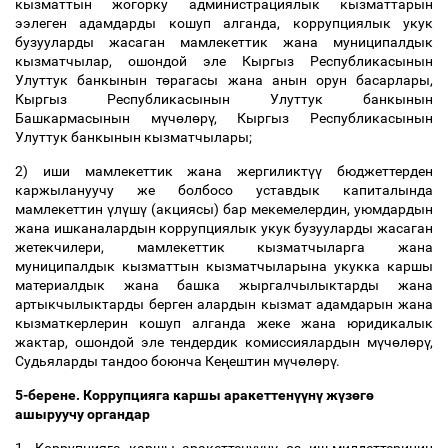
кызматтын жогорку администрациялык кызматтарын
ээлеген адамдарды кошуп алганда, коррупциялык укук
бузууларды жасаган мамлекеттик жана муниципалдык
кызматчылар, ошондой эле Кыргыз Республикасынын
Улуттук банкынын т
ө
рагасы жана анын орун басарлары,
Кыргыз Республикасынын Улуттук банкынын
Башкармасынын м
ү
ч
ө
л
ө
р
ү
, Кыргыз Республикасынын
Улуттук банкынын кызматчылары;
2) иши мамлекеттик жана жергиликт
үү
бюджеттерден
каржылануучу же болбосо уставдык капиталында
мамлекеттин
ү
л
ү
ш
ү
(акциясы) бар мекемелердин, уюмдардын
жана ишканалардын коррупциялык укук бузууларды жасаган
жетекчилери, мамлекеттик кызматчыларга жана
муниципалдык кызматтын кызматчыларына укукка каршы
материалдык жана башка жыргалчылыктарды жана
артыкчылыктарды берген алардын кызмат адамдарын жана
кызматкерлерин кошуп алганда жеке жана юридикалык
жактар, ошондой эле тендердик комиссиялардын м
ү
ч
ө
л
ө
р
ү
,
Судьяларды тандоо боюнча Ке
ң
ештин м
ү
ч
ө
л
ө
р
ү
.
5-берене. Коррупцияга каршы аракеттен
үү
н
ү
ж
ү
з
ө
г
ө
ашыруучу органдар