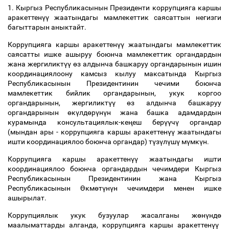
1. Кыргыз Республикасынын Президенти коррупцияга каршы
аракеттен
үү
жаатындагы мамлекеттик саясаттын негизги
багыттарын аныктайт.
Коррупцияга каршы аракеттен
үү
жаатындагы мамлекеттик
саясатты ишке ашыруу боюнча мамлекеттик органдардын
жана жергиликт
үү
ө
з алдынча башкаруу органдарынын ишин
координациялоону камсыз кылуу максатында Кыргыз
Республикасынын Президентинин чечими боюнча
мамлекеттик бийлик органдарынын, укук коргоо
органдарынын, жергиликт
үү
ө
з алдынча башкаруу
органдарынын
ө
к
ү
лд
ө
р
ү
н
ү
н жана башка адамдардын
курамында консультациялык-ке
ң
еш бер
үү
ч
ү
органдар
(мындан ары - коррупцияга каршы аракеттен
үү
жаатындагы
ишти координациялоо боюнча органдар) т
ү
з
ү
л
ү
ш
ү
м
ү
мк
ү
н.
Коррупцияга каршы аракеттен
үү
жаатындагы ишти
координациялоо боюнча органдардын чечимдери Кыргыз
Республикасынын Президентинин жана Кыргыз
Республикасынын
Ө
км
ө
т
ү
н
ү
н чечимдери менен ишке
ашырылат.
Коррупциялык укук бузуулар жасалганы ж
ө
н
ү
нд
ө
маалыматтарды алганда, коррупцияга каршы аракеттен
үү