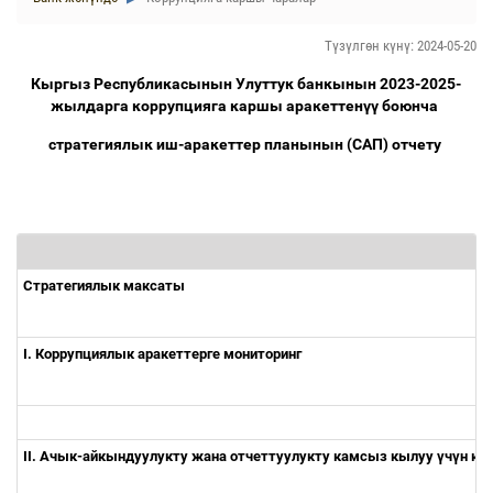
Түзүлгөн күнү: 2024-05-20
Кыргыз Республикасынын Улуттук банкынын 2023-2025-
жылдарга коррупцияга каршы аракеттен
үү
боюнча
стратегиялык иш-аракеттер планынын (САП) отчету
Стратегиялык максаты
I. Коррупциялык аракеттерге мониторинг
II. Ачык-айкындуулукту жана отчеттуулукту камсыз кылуу
ү
ч
ү
н ко