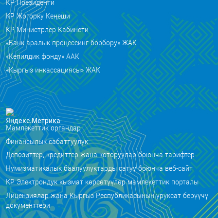
КР Президенти
КР Жогорку Кеңеши
КР Министрлер Кабинети
«Банк аралык процессинг борбору» ЖАК
«Кепилдик фонду» ААК
«Кыргыз инкассациясы» ЖАК
Мамлекеттик органдар
Финансылык сабаттуулук
Депозиттер, кредиттер жана которуулар боюнча тарифтер
Нумизматикалык баалуулуктарды сатуу боюнча веб-сайт
КР Электрондук кызмат көрсөтүүлөр мамлекеттик порталы
Лицензиялар жана Кыргыз Республикасынын уруксат берүүчү
документтери