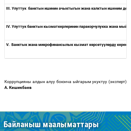
III.
Улуттук
банктын
ишинин
ачыктыгын
жана
калктын
ишеним
деңг
IV. Улуттук банктын кызматкерлеринин паракорчулукка жана мый
V.
Банктык жана микрофинансылык кызмат к
ө
рс
ө
т
үү
л
ө
рд
ү
керект
Коррупцияны алдын алуу боюнча ыйгарым укуктуу (эксперт)
А. Кешикбаев
Байланыш маалыматтары