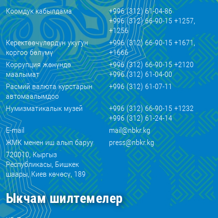
Коомдук кабылдама
+996 (312) 61-04-86
+996 (312) 66-90-15 +1257,
+1256
Керектөөчүлөрдүн укугун
+996 (312) 66-90-15 +1671,
коргоо бөлүмү
+1666
Коррупция жөнүндө
+996 (312) 66-90-15 +2120
маалымат
+996 (312) 61-04-00
Расмий валюта курстарын
+996 (312) 61-07-11
автомаалымдоо
Нумизматикалык музей
+996 (312) 66-90-15 +1232
+996 (312) 61-24-14
E-mail
mail@nbkr.kg
ЖМК менен иш алып баруу
press@nbkr.kg
720010, Кыргыз
Республикасы, Бишкек
шаары, Киев көчөсү, 189
Ыкчам шилтемелер