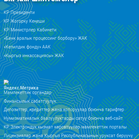
КР Президенти
КР Жогорку Кеңеши
КР Министрлер Кабинети
«Банк аралык процессинг борбору» ЖАК
«Кепилдик фонду» ААК
«Кыргыз инкассациясы» ЖАК
Мамлекеттик органдар
Финансылык сабаттуулук
Депозиттер, кредиттер жана которуулар боюнча тарифтер
Нумизматикалык баалуулуктарды сатуу боюнча веб-сайт
КР Электрондук кызмат көрсөтүүлөр мамлекеттик порталы
Лицензиялар жана Кыргыз Республикасынын уруксат берүүчү