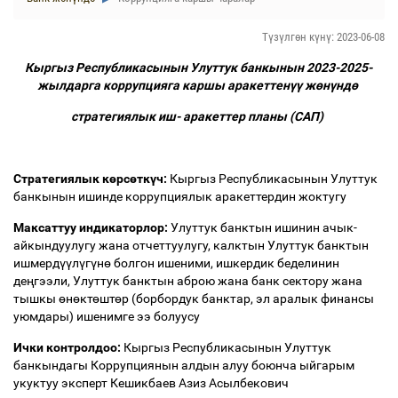
Түзүлгөн күнү: 2023-06-08
Кыргыз Республикасынын Улуттук банкынын 2023-2025-
жылдарга коррупцияга каршы аракеттен
үү
ж
ө
н
ү
нд
ө
стратегиялык иш- аракеттер планы (САП)
Стратегиялык к
ө
рс
ө
тк
ү
ч:
Кыргыз Республикасынын Улуттук
банкынын ишинде коррупциялык аракеттердин жоктугу
Максаттуу индикаторлор:
Улуттук банктын ишинин ачык-
айкындуулугу жана отчеттуулугу, калктын Улуттук банктын
ишмерд
үү
л
ү
г
ү
н
ө
болгон ишеними, ишкердик беделинин
де
ң
гээли, Улуттук банктын аброю жана банк сектору жана
тышкы
ө
н
ө
кт
ө
шт
ө
р (борбордук банктар, эл аралык финансы
уюмдары) ишенимге ээ болуусу
Ички контролдоо:
Кыргыз Республикасынын Улуттук
банкындагы Коррупциянын алдын алуу боюнча ыйгарым
укуктуу эксперт Кешикбаев Азиз Асылбекович