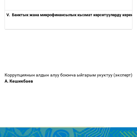
V.
Банктык жана микрофинансылык кызмат к
ө
рс
ө
т
үү
л
ө
рд
ү
керект
Коррупциянын алдын алуу боюнча ыйгарым укуктуу (эксперт)
А. Кешикбаев