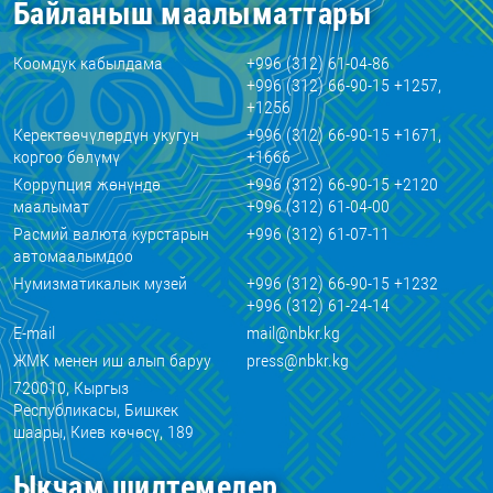
Байланыш маалыматтары
Коомдук кабылдама
+996 (312) 61-04-86
+996 (312) 66-90-15 +1257,
+1256
Керектөөчүлөрдүн укугун
+996 (312) 66-90-15 +1671,
коргоо бөлүмү
+1666
Коррупция жөнүндө
+996 (312) 66-90-15 +2120
маалымат
+996 (312) 61-04-00
Расмий валюта курстарын
+996 (312) 61-07-11
автомаалымдоо
Нумизматикалык музей
+996 (312) 66-90-15 +1232
+996 (312) 61-24-14
E-mail
mail@nbkr.kg
ЖМК менен иш алып баруу
press@nbkr.kg
720010, Кыргыз
Республикасы, Бишкек
шаары, Киев көчөсү, 189
Ыкчам шилтемелер