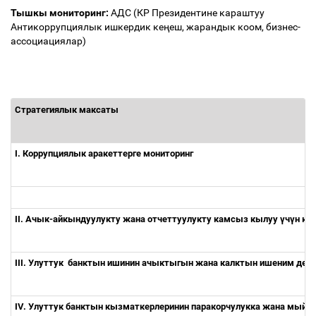
Тышкы мониторинг:
AДC (КР Президентине караштуу
Антикоррупциялык ишкердик ке
ң
еш, жарандык коом, бизнес-
ассоциациялар)
Стратегиялык максаты
I. Коррупциялык аракеттерге мониторинг
II. Ачык-айкындуулукту жана отчеттуулукту камсыз кылуу
ү
ч
ү
н ко
III.
Улуттук
банктын
ишинин
ачыктыгын
жана
калктын
ишеним
деңг
IV. Улуттук банктын кызматкерлеринин паракорчулукка жана мый