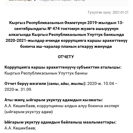
Түзүлгөн күнү: 2021-01-21
Кыргыз Республикасынын
Ө
км
ө
т
ү
н
ү
н 2019-жылдын 13-
сентябрындагы № 474 токтомун ж
ү
з
ө
г
ө
ашыруунун
алкагында Кыргыз Республикасынын Улуттук банкында
2020-2021-жылдар ичинде коррупцияга каршы аракеттен
үү
боюнча иш-чаралар планын аткаруу ж
ө
н
ү
нд
ө
ОТЧЕТУ
Коррупцияга каршы аракеттен
үү
ч
ү
субъекттин аталышы:
Кыргыз Республикасынын Улуттук банкы
Отчет бер
үү
мезгили (саны, айы, жылы):
2020-ж. 10.04
–
2020-ж. 31.09.
Аты-ж
ө
н
ү
, ыйгарым укуктуу адамдын кызматы:
А.А. Кешикбаев, коррупцияны алдын алуу боюнча эксперт
(ыйгарым укуктуу адам)
Ыйгарым укуктуу адамдын
байланыш маалыматтары:
А.А. Кешикбаев;