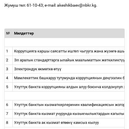
Жумуш тел: 61-10-43; e-mail: akeshikbaev@nbkr.kg.
№
Милдеттер
1
Коррупцияга каршы саясатты иштеп чыгууга жана ж
ү
з
ө
г
ө
ашыруу
2
Эл аралык стандарттарга ылайык маалыматтын жеткиликт
үү
л
3
Электрондук
ө
км
ө
тк
ө
ө
т
үү
4
Мамлекеттик башкаруу тутумунда коррупциянын де
ң
гээлин би
5
Улуттук банкта коррупцияны алдын алуу боюнча колдонулуп ж
6
Улуттук банктын кызматкерлеринин квалификациясын жогору
7
Улуттук банкта кызмат учурунда кызыкчылыктардын кагылышу
8
Улуттук банкта ак кызмат
ө
т
өө
н
ү
камсыз кылуу