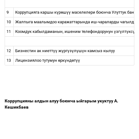
9
Коррупцияга каршы к
ү
р
ө
ш
үү
маселелери боюнча Улуттук банкт
10
Жалпыга маалымдоо каражаттарында иш-чараларды чагылдыруу
11
Коомдук кабылдаманын, ишеним телефондорунун
ү
зг
ү
лт
ү
кс
ү
з
12
Бизнестин ак ниетт
үү
ж
ү
рг
ү
з
ү
л
ү
ш
ү
н камсыз кылуу
13
Лицензиялоо тутумун
ө
рк
ү
нд
ө
т
үү
Коррупцияны алдын алуу боюнча ыйгарым укуктуу А.
Кешикбаев