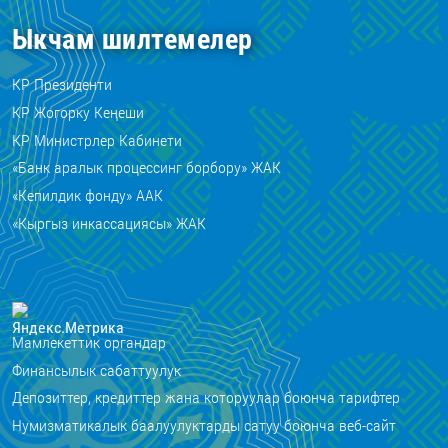
Ыкчам шилтемелер
КР Президенти
КР Жогорку Кеңеши
КР Министрлер Кабинети
«Банк аралык процессинг борбору» ЖАК
«Кепилдик фонду» ААК
«Кыргыз инкассациясы» ЖАК
Мамлекеттик органдар
Финансылык сабаттуулук
Депозиттер, кредиттер жана которуулар боюнча тарифтер
Нумизматикалык баалуулуктарды сатуу боюнча веб-сайт