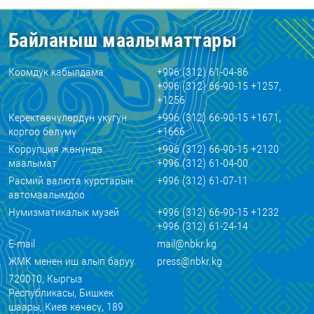
Байланыш маалыматтары
Коомдук кабылдама
+996 (312) 61-04-86
+996 (312) 66-90-15 +1257,
+1256
Керектөөчүлөрдүн укугун
+996 (312) 66-90-15 +1671,
коргоо бөлүмү
+1666
Коррупция жөнүндө
+996 (312) 66-90-15 +2120
маалымат
+996 (312) 61-04-00
Расмий валюта курстарын
+996 (312) 61-07-11
автомаалымдоо
Нумизматикалык музей
+996 (312) 66-90-15 +1232
+996 (312) 61-24-14
E-mail
mail@nbkr.kg
ЖМК менен иш алып баруу
press@nbkr.kg
720010, Кыргыз
Республикасы, Бишкек
шаары, Киев көчөсү, 189