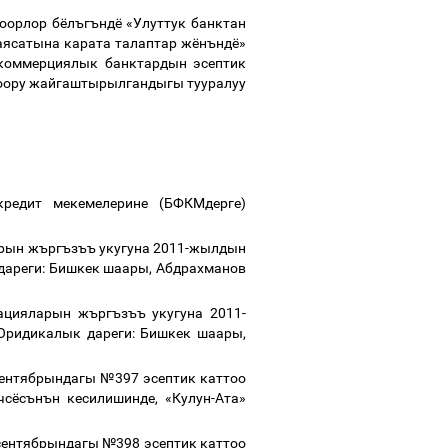
оорлор
бёлъгъндё
«Улуттук
банктан
аясатына
карата
талаптар
жёнъндё»
коммерциялык
банктардын
эсептик
оору
жайгаштырылгандыгы
тууралуу
кредит
мекемелерине
(
БФКМдерге
)
рын
жъргъзъъ
укугуна
2011-
жылдын
дареги
:
Бишкек
шаары
,
Абдрахманов
ацияларын
жъргъзъъ
укугуна
2011-
Юридикалык
дареги
:
Бишкек
шаары
,
ентябрындагы
№
397
эсептик
каттоо
чсёсънън
кесилишинде
,
«Кулун
-
Ата»
сентябрындагы
№
398
эсептик
каттоо