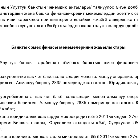
ынын
Улуттук
банктын
ченемдик
актылары
/
талкуулоо
ъчън
долб
банктардын
жана
башка
финансы
-
кредит
мекемелердин
эсептик
с
анк
иши
каржылоо
принциптерине
ылайык
жъзёгё
ашырышкан
ё»
жобого
сунушталган
ёзгёртъълёрдън
жана
толуктоолордун
долб
Банктык
эмес
финасы
мекемелеринин
жаьылыктары
Улуттук
банкы
тарабынан
тёмёнкъ
банктык
эмес
финансы
-
закуновичке
нак
чет
ёлкё
валюталары
менен
алмашуу
операцияла
рилген
.
Алмашуу
бюросу
2835
номеринде
катталган
.
Юридикалык
Тургунбековнага
нак
чет
ёлкё
валюталары
менен
алмашуу
опер
ицензия
берилген
.
Алмашуу
бюросу
2836
номеринде
катталган
.
-
кабат
;
жана
юридикалык
жактарды
микрокредиттёёгё
2011-
жылдын
27-
с
ареги
:
Бишкек
шаары
,
Юнусалиев
атындагы
кёчё
,
Суеркулов
кё
ы
;
жана
юридикалык
жактарды
микрокредиттёёгё
2011-
жылдын
27-