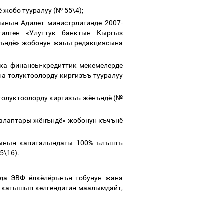
ё
жобо
тууралуу
(
№
55\4);
сынын
Адилет
министрлигинде
2007-
тилген
«Улуттук
банктын
Кыргыз
ъндё»
жобонун
жаьы
редакциясына
ка
финансы
-
кредиттик
мекемелерде
на
толуктоолорду
киргизъъ
тууралуу
толуктоолорду
киргизъъ
жёнъндё
(
№
алаптары
жёнъндё»
жобонун
къчънё
ынын
капиталындагы
100%
ълъштъ
5\16).
да
ЭВФ
ёлкёлёрънън
тобунун
жана
катышып
келгендигин
маалымдайт
,