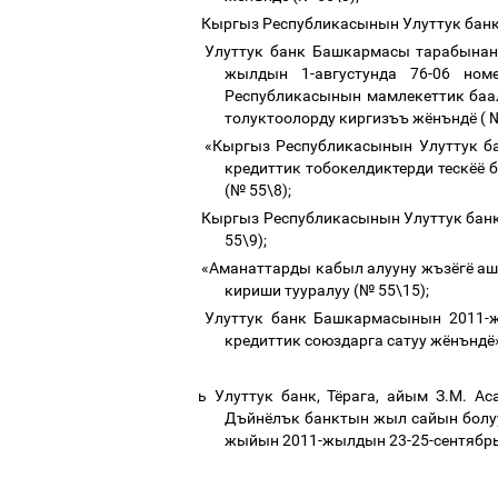
Кыргыз
Республикасынын
Улуттук
бан
Улуттук
банк
Башкармасы
тарабына
жылдын
1-
августунда
76-06
ном
Республикасынын
мамлекеттик
баа
толуктоолорду
киргизъъ
жёнъндё
(
«Кыргыз
Республикасынын
Улуттук
б
кредиттик
тобокелдиктерди
тескёё
(
№
55\8);
Кыргыз
Республикасынын
Улуттук
бан
55\9);
«Аманаттарды
кабыл
алууну
жъзёгё
аш
кириши
тууралуу
(
№
55\15);
Улуттук
банк
Башкармасынын
2011-
кредиттик
союздарга
сатуу
жёнъндё
ь
Улуттук
банк
,
Тёрага
,
айым
З
.
М
.
Ас
Дъйнёлък
банктын
жыл
сайын
болу
жыйын
2011-
жылдын
23-25-
сентябр