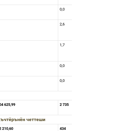
0,0
2,6
1,7
0,0
0,0
04 625,99
2 735
къчтёрънён
четтеши
2 210,60
434