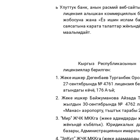
ь
Улуттук
банк
,
анын
расмий
веб
-
сайт
лицензия
алышкан
коммерциялык
жобосуна
жана
«Ёз
ишин
ислам
б
саясатына
карата
талаптар
жёнънд
маалымдайт
.
Кыргыз
Республикасынын
лицензиялар
берилген
:
1.
Жеке
ишкер
Дегенбаев
Турганбек
Оро
27-
сентябрында
№
4761
лицензия
бе
атындагы
кёчё
, 176
А
-
ъй
;
2.
Жеке
ишкер
Байжуманова
Айзада
жылдын
30-
сентябрында
№
4762
л
«Манас»
аэропорту
,
тъштък
тарабы
2
3.
"
Мир
"
ЖЧК
МККга
(
жеке
адамдарды
жёнъндё
къбёлък
).
Юридикалык
д
базары
,
Администрациянын
имарат
4.
"
ЭлКут
"
ЖЧК
МККга
(
жеке
адамдарды