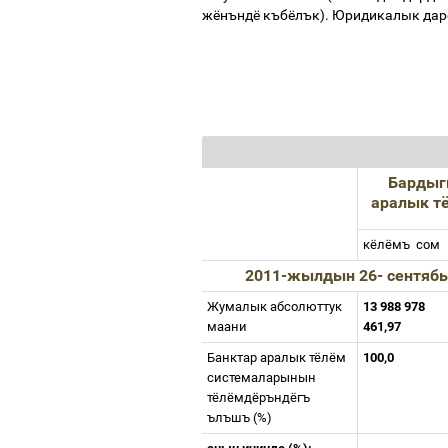
жёнъндё
къбёлък
).
Юридикалык
дар
Барды
аралык
т
кёлёмъ
сом
2011-
жылдын
26-
сентяб
Жумалык
абсолюттук
13 988 978
маани
461,97
Банктар
аралык
тёлём
100,0
системаларынын
тёлёмдёръндёгъ
ълъшъ
(%)