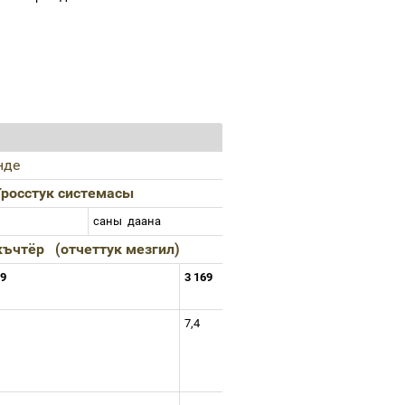
нде
Гросстук
системасы
саны
даана
къчтёр
(
отчеттук
мезгил
)
59
3 169
7,4