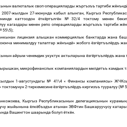
кынын
валюталык
своп
-
операцияларды
жъргъзъъ
тартиби
жёнънд
н
2007-
жылдын
27-
июнунда
кабыл
алынган
,
Кыргыз
Республика
енинде
каттоодон
ёткёртългён
№
32/4
токтому
менен
беки
луу
кагаздары
менен
репо
операцияларды
жъргъзъъ
тартиби
жён
№
55\5);
анкынан
лицензия
алышкан
коммерциялык
банктарда
жана
баш
боюнча
минималдуу
талаптар
жёнъндё»
жобого
ёзгёртъълёрдъ
жа
кынын
айрым
ченемдик
укуктук
актыларына
ёзгёртъълёрдъ
жана
ырышкан
,
микрофинанслык
компаниялардын
милдетъъ
камдык
т
жылдын
1-
августундагы
№
41\4
«
Финансы
компаниясы»
ЖЧКс
»
токтомунун
2-
тиркемесине
ёзгёртъълёрдъ
киргизъъ
тууралуу
(
№
5
анкожоева
,
Кыргыз
Республикасынын
делегациясынын
курамын
учу
жыйынына
ёлкёбъздън
атынан
ЭВФтин
Башкаруучусу
катары
ында
Вашингтон
шаарында
болуп
ёткён
.