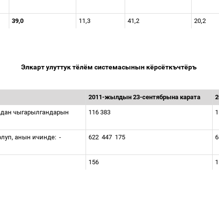
39,0
11,3
41,2
20,2
Элкарт
улуттук
тёлём
системасынын
кёрсёткъчтёръ
2011-
жылдын
23-
сентябрына
карата
2
адан
чыгарылгандарын
116 383
1
олуп
,
анын
ичинде
:
-
622
447
175
6
156
1