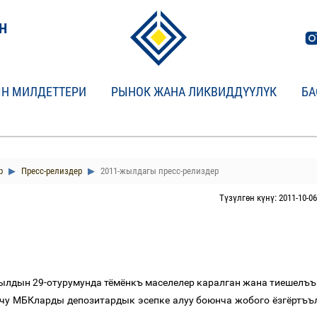
Н
Н МИЛДЕТТЕРИ
РЫНОК ЖАНА ЛИКВИДДҮҮЛҮК
БА
р
Пресс-релиздер
2011-жылдагы пресс-релиздер
Түзүлгөн күнү: 2011-10-06
ылдын
29-
отурумунда
тёмёнкъ
маселелер
каралган
жана
тиешелъъ
чу
МБКларды
депозитардык
эсепке
алуу
боюнча
жобого
ёзгёртъъ