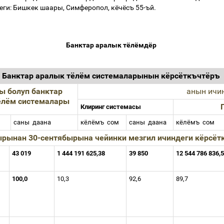
еги
:
Бишкек
шаары
,
Симферопол
,
кёчёсъ
55-
ъй
.
Банктар
аралык
тёлёмдёр
Банктар
аралык
тёлём
системаларынын
кёрсёткъчтёръ
гы
болуп
банктар
анын
ичи
ёлём
системалары
Клиринг
системасы
саны
даана
кёлёмъ
сом
саны
даана
кёлёмъ
сом
ырынан
30-
сентябырына
чейинки
мезгил
ичиндеги
кёрсёт
43 019
1 444 191 625,38
39 850
12 544 786 836,
100,0
10,3
92,6
89,7