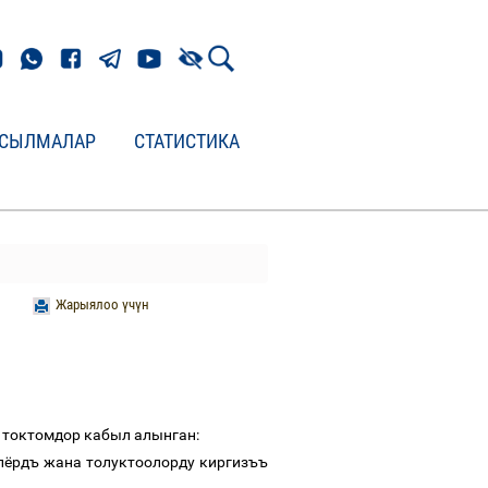
СЫЛМАЛАР
СТАТИСТИКА
Жарыялоо үчүн
токтомдор
кабыл
алынган
:
лёрдъ
жана
толуктоолорду
киргизъъ