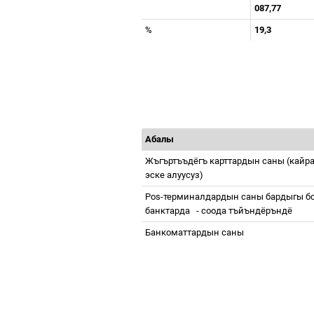
087,77
%
19,3
Абалы
Жъгъртъъдёгъ
карттардын
саны
(
кайр
эске
алуусуз
)
Pos-
терминалдардын
саны
бардыгы
б
банктарда
-
соода
тъйъндёръндё
Банкоматтардын
саны