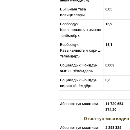
анын
ичинде
(%):
ББПБнын
таза
0,05
позициялары
Борбордук
16,9
Казыналыктын
чыгыш
тёлёмдёръ
Борбордук
18,1
Казыналыктын
кириш
тёлёмдёръ
Социалдык
Фонддун
0,003
чыгыш
тёлёмдёръ
Социалдык
Фонддун
0,3
кириш
тёлёмдёръ
Абсолюттук
мааниси
11 730 654
374,20
Отчеттук
мезгилдин
Абсолюттук
мааниси
2 258 324