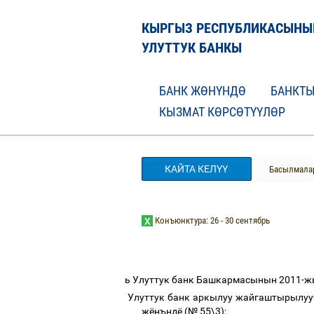
КЫРГЫЗ РЕСПУБЛИКАСЫНЫ
УЛУТТУК БАНКЫ
БАНК ЖӨНҮНДӨ
БАНКТЫ
КЫЗМАТ КӨРСӨТҮҮЛӨР
КАЙТА КЕЛҮҮ
Басылмала
Кон
ъ
юнктура: 26 - 30 сентябр
ь
ь
Улуттук
банк
Башкармасынын
2011-
ж
Улуттук
банк
аркылуу
жайгаштырылуу
жёнъндё
(
№
55\3);