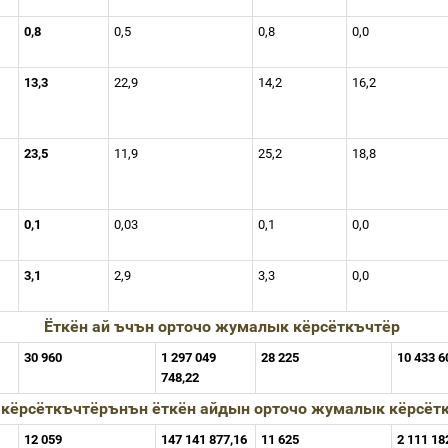
0,8
0,5
0,8
0,0
13,3
22,9
14,2
16,2
23,5
11,9
25,2
18,8
0,1
0,03
0,1
0,0
3,1
2,9
3,3
0,0
Ёткён
ай
ъчън
орточо
жумалык
кёрсёткъчтёр
30 960
1 297 049
28 225
10 433 6
748,22
кёрсёткъчтёрънън
ёткён
айдын
орточо
жумалык
кёрсёт
12 059
147 141 877,16
11 625
2 111 18