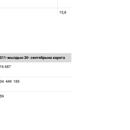
15,8
011-
жылдын
30-
сентябрына
карата
16 687
34
449
185
59