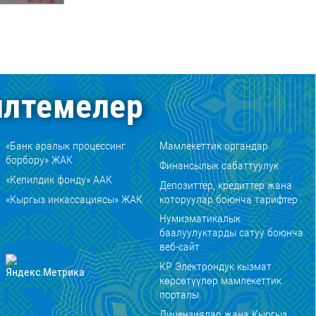
лтемелер
«Банк аралык процессинг
Мамлекеттик органдар
борбору» ЖАК
Финансылык сабаттуулук
«Кепилдик фонду» ААК
Депозиттер, кредиттер жана
«Кыргыз инкассациясы» ЖАК
которуулар боюнча тарифтер
Нумизматикалык
баалуулуктарды сатуу боюнча
веб-сайт
КР Электрондук кызмат
көрсөтүүлөр мамлекеттик
порталы
Лицензиялар жана Кыргыз