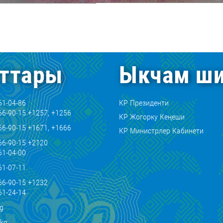
ттары
Ыкчам ши
61-04-86
КР Президенти
66-90-15 +1257, +1256
КР Жогорку Кеңеши
66-90-15 +1671, +1666
КР Министрлер Кабинети
66-90-15 +2120
61-04-00
61-07-11
66-90-15 +1232
61-24-14
kg
.kg