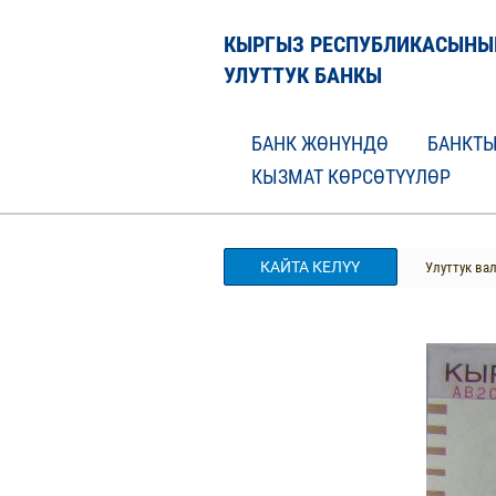
КЫРГЫЗ РЕСПУБЛИКАСЫНЫ
УЛУТТУК БАНКЫ
БАНК ЖӨНҮНДӨ
БАНКТЫ
КЫЗМАТ КӨРСӨТҮҮЛӨР
КАЙТА КЕЛҮҮ
Улуттук ва