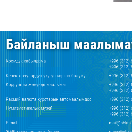
Байланыш маалыма
Коомдук кабылдама
+996 (312) 
+996 (312) 
Керектөөчүлөрдүн укугун коргоо бөлүмү
+996 (312) 
Коррупция жөнүндө маалымат
+996 (312) 
+996 (312) 
Расмий валюта курстарын автомаалымдоо
+996 (312) 
Нумизматикалык музей
+996 (312) 
+996 (312) 
E-mail
mail@nbkr.
ЖМК менен иш алып баруу
press@nbkr