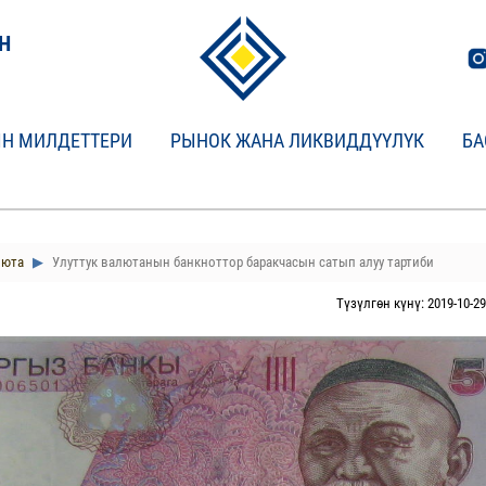
Н
Н МИЛДЕТТЕРИ
РЫНОК ЖАНА ЛИКВИДДҮҮЛҮК
БА
люта
Улуттук валютанын банкноттор баракчасын сатып алуу тартиби
Түзүлгөн күнү: 2019-10-29