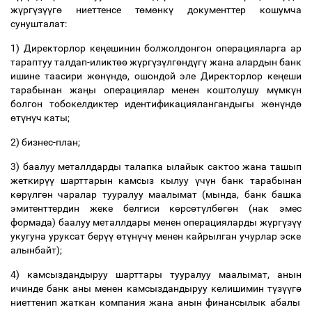
ж
ү
рг
ү
з
үү
г
ө
ниеттенсе т
ө
м
ө
нк
ү
документтер кошумча
сунушталат:
1) Директорлор ке
ң
ешинин болжолдонгон операцияларга ар
тараптуу талдап-иликт
өө
ж
ү
рг
ү
з
ү
лг
ө
нд
ү
г
ү
жана алардын банк
ишине таасири ж
ө
н
ү
нд
ө
, ошондой эле Директорлор ке
ң
еши
тарабынан жа
ң
ы операциялар менен коштолушу м
ү
мк
ү
н
болгон тобокелдиктер идентификациялангандыгы ж
ө
н
ү
нд
ө
ө
т
ү
н
ү
ч каты;
2) бизнес-план;
3) баалуу металлдарды талапка ылайык сактоо жана ташып
жеткир
үү
шарттарын камсыз кылуу
ү
ч
ү
н банк тарабынан
к
ө
р
ү
лг
ө
н чаралар тууралуу маалымат (мында, банк башка
эмитенттердин жеке белгиси к
ө
рс
ө
т
ү
лб
ө
г
ө
н (нак эмес
формада) баалуу металлдары менен операцияларды ж
ү
рг
ү
з
үү
укугуна уруксат бер
үү
ө
т
ү
н
ү
ч
ү
менен кайрылган учурлар эске
алынбайт);
4) камсыздандыруу шарттары тууралуу маалымат, анын
ичинде банк аны менен камсыздандыруу келишимин т
ү
з
үү
г
ө
ниеттенип жаткан компания жана анын финансылык абалы