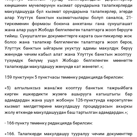
ке
ң
ешинин м
ү
ч
ө
л
ө
р
ү
н
ү
н кызмат орундарына талапкерлерди
макулдашууда бул кызмат орундарына талапкерлер, эгерде
алар Улуттук банктын кызматчылары болуп саналса, 21-
тиркеменин формасы боюнча анкетаны гана сунушташат
жана алар ушул Жободо белгиленген талаптарга жооп бер
үү
г
ө
тийиш. Сунушталган документтерге карата сын-пикирлер жок
болсо жана талапкер белгиленген талаптарга жооп берсе,
Улуттук банктын ыйгарым укуктуу адамы макулдук бер
үү
ж
ө
н
ү
нд
ө
чечим кабыл алат жана Улуттук банктын жооптуу
т
ү
з
ү
мд
ү
к б
ө
л
ү
м
ү
ушул Жободо белгиленген м
өө
н
ө
тт
ө
талапкерди макулдашуу ж
ө
н
ү
нд
ө
кат ж
ө
н
ө
т
ө
т.»;
159 пунктунун 5 пунктчасы т
ө
м
ө
нк
ү
редакцияда берилсин:
«5) алгылыксыз жана/же кооптуу банктык тажрыйбага
кирген ишкердикти ж
ү
з
ө
г
ө
ашырууга катыштыгы бар
адамдардан жана ушул жобонун 126-пунктунда к
ө
рс
ө
т
ү
лг
ө
н
кызмат милдеттерине макулдашуу процедурасын акыркы
жолу
ө
тк
ө
нд
ө
макулдашуудан баш тартылган адамдардан.»;
- 166-пункту т
ө
м
ө
нк
ү
редакцияда берилсин:
«166. Талапкерди макулдашуу тууралуу чечим документтер