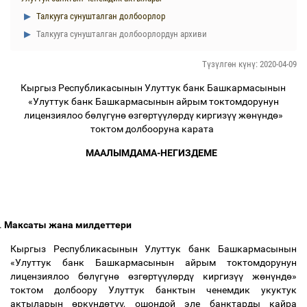
Талкууга сунушталган долбоорлор
Талкууга сунушталган долбоорлордун архиви
Түзүлгөн күнү: 2020-04-09
Кыргыз Республикасынын Улуттук банк Башкармасынын
«Улуттук банк Башкармасынын айрым токтомдорунун
лицензиялоо б
ө
л
ү
г
ү
н
ө
ө
зг
ө
рт
үү
л
ө
рд
ү
киргиз
үү
ж
ө
н
ү
нд
ө
»
токтом долбооруна карата
МААЛЫМДАМА-НЕГИЗДЕМЕ
.
Максаты жана милдеттери
Кыргыз Республикасынын Улуттук банк Башкармасынын
«Улуттук банк Башкармасынын айрым токтомдорунун
лицензиялоо б
ө
л
ү
г
ү
н
ө
ө
зг
ө
рт
үү
л
ө
рд
ү
киргиз
үү
ж
ө
н
ү
нд
ө
»
токтом долбоору Улуттук банктын ченемдик укуктук
актыларын
ө
рк
ү
нд
ө
т
үү
, ошондой эле банктарды кайра