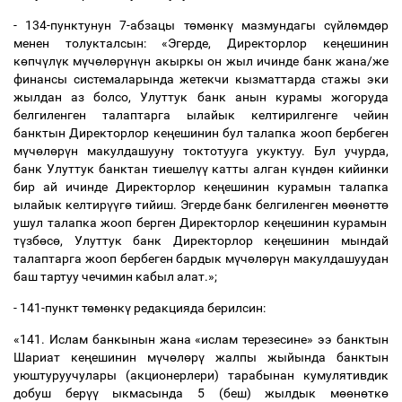
- 134-пунктунун 7-абзацы т
ө
м
ө
нк
ү
мазмундагы с
ү
йл
ө
мд
ө
р
менен толукталсын: «Эгерде, Директорлор ке
ң
ешинин
к
ө
пч
ү
л
ү
к м
ү
ч
ө
л
ө
р
ү
н
ү
н акыркы он жыл ичинде банк жана/же
финансы системаларында жетекчи кызматтарда стажы эки
жылдан аз болсо, Улуттук банк анын курамы жогоруда
белгиленген талаптарга ылайык келтирилгенге чейин
банктын Директорлор ке
ң
ешинин бул талапка жооп бербеген
м
ү
ч
ө
л
ө
р
ү
н макулдашууну токтотууга укуктуу. Бул учурда,
банк Улуттук банктан тиешел
үү
катты алган к
ү
нд
ө
н кийинки
бир ай ичинде Директорлор ке
ң
ешинин курамын талапка
ылайык келтир
үү
г
ө
тийиш. Эгерде банк белгиленген м
өө
н
ө
тт
ө
ушул талапка жооп берген Директорлор ке
ң
ешинин курамын
т
ү
зб
ө
с
ө
, Улуттук банк Директорлор ке
ң
ешинин мындай
талаптарга жооп бербеген бардык м
ү
ч
ө
л
ө
р
ү
н макулдашуудан
баш тартуу чечимин кабыл алат.»;
- 141-пункт т
ө
м
ө
нк
ү
редакцияда берилсин:
«141. Ислам банкынын жана «ислам терезесине» ээ банктын
Шариат ке
ң
ешинин м
ү
ч
ө
л
ө
р
ү
жалпы жыйында банктын
уюштуруучулары (акционерлери) тарабынан кумулятивдик
добуш бер
үү
ыкмасында 5 (беш) жылдык м
өө
н
ө
тк
ө