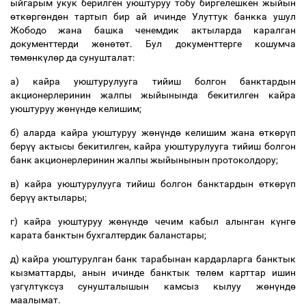
ыйгарым укук берилген уюштуруу тобу биргелешкен жыйын
ө
тк
ө
рг
ө
нд
ө
н тартып бир ай ичинде Улуттук банкка ушул
Жободо жана башка ченемдик актыларда каралган
документтерди ж
ө
н
ө
т
ө
т. Бул документтерге кошумча
т
ө
м
ө
нк
ү
л
ө
р да сунушталат:
а) кайра уюштурулууга тийиш болгон банктардын
акционерлеринин жалпы жыйынында бекитилген кайра
уюштуруу ж
ө
н
ү
нд
ө
келишим;
б) аларда кайра уюштуруу ж
ө
н
ү
нд
ө
келишим жана
ө
тк
ө
р
ү
п
бер
үү
актысы бекитилген, кайра уюштурулууга тийиш болгон
банк акционерлеринин жалпы жыйынынын протоколдору;
в) кайра уюштурулууга тийиш болгон банктардын
ө
тк
ө
р
ү
п
бер
үү
актылары;
г) кайра уюштуруу ж
ө
н
ү
нд
ө
чечим кабыл алынган к
ү
нг
ө
карата банктын бухгалтердик баланстары;
д) кайра уюштурулган банк тарабынан кардарларга банктык
кызматтарды, анын ичинде банктык т
ө
л
ө
м карттар ишин
ү
зг
ү
лт
ү
кс
ү
з сунушталышын камсыз кылуу ж
ө
н
ү
нд
ө
маалымат.