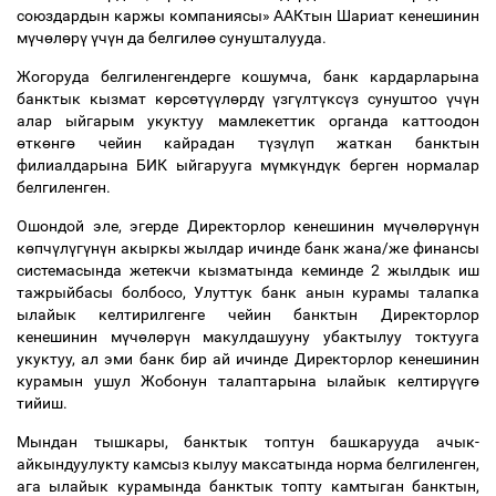
союздардын каржы компаниясы» ААКтын Шариат кенешинин
м
ү
ч
ө
л
ө
р
ү
ү
ч
ү
н да белгил
өө
сунушталууда.
Жогоруда белгиленгендерге кошумча, банк кардарларына
банктык кызмат к
ө
рс
ө
т
үү
л
ө
рд
ү
ү
зг
ү
лт
ү
кс
ү
з сунуштоо
ү
ч
ү
н
алар ыйгарым укуктуу мамлекеттик органда каттоодон
ө
тк
ө
нг
ө
чейин кайрадан т
ү
з
ү
л
ү
п жаткан банктын
филиалдарына БИК ыйгарууга м
ү
мк
ү
нд
ү
к берген нормалар
белгиленген.
Ошондой эле, эгерде Директорлор кенешинин м
ү
ч
ө
л
ө
р
ү
н
ү
н
к
ө
пч
ү
л
ү
г
ү
н
ү
н акыркы жылдар ичинде банк жана/же финансы
системасында жетекчи кызматында кеминде 2 жылдык иш
тажрыйбасы болбосо, Улуттук банк анын курамы талапка
ылайык келтирилгенге чейин банктын Директорлор
кенешинин м
ү
ч
ө
л
ө
р
ү
н макулдашууну убактылуу токтууга
укуктуу, ал эми банк бир ай ичинде Директорлор кенешинин
курамын ушул Жобонун талаптарына ылайык келтир
үү
г
ө
тийиш.
Мындан тышкары, банктык топтун башкарууда ачык-
айкындуулукту камсыз кылуу максатында норма белгиленген,
ага ылайык курамында банктык топту камтыган банктын,