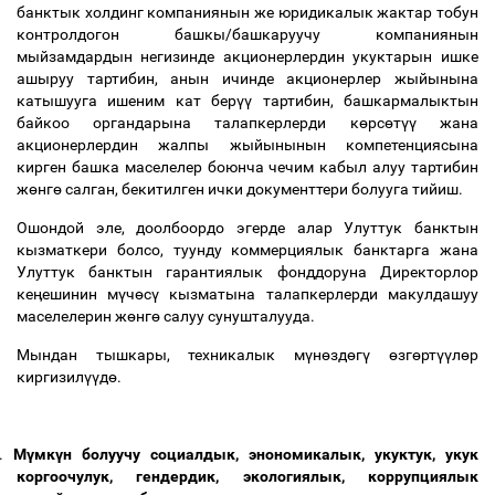
банктык холдинг компаниянын же юридикалык жактар тобун
контролдогон башкы/башкаруучу компаниянын
мыйзамдардын негизинде акционерлердин укуктарын ишке
ашыруу тартибин, анын ичинде акционерлер жыйынына
катышууга ишеним кат бер
үү
тартибин, башкармалыктын
байкоо органдарына талапкерлерди к
ө
рс
ө
т
үү
жана
акционерлердин жалпы жыйынынын компетенциясына
кирген башка маселелер боюнча чечим кабыл алуу тартибин
ж
ө
нг
ө
салган, бекитилген ички документтери болууга тийиш.
Ошондой эле, доолбоордо эгерде алар Улуттук банктын
кызматкери болсо, туунду коммерциялык банктарга жана
Улуттук банктын гарантиялык фонддоруна Директорлор
ке
ӊ
ешинин м
ү
ч
ө
с
ү
кызматына талапкерлерди макулдашуу
маселелерин ж
ө
нг
ө
салуу сунушталууда.
Мындан тышкары, техникалык м
ү
н
ө
зд
ө
г
ү
ө
зг
ө
рт
үү
л
ө
р
киргизил
үү
д
ө
.
.
М
ү
мк
ү
н болуучу социалдык, энономикалык, укуктук, укук
коргоочулук, гендердик, экологиялык, коррупциялык