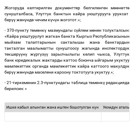
Жогоруда келтирилген документтер белгиленген м
өө
н
ө
тт
ө
сунушталбаса, Улуттук банктын кайра уюштурууга уруксат
бер
үү
ж
ө
н
ү
нд
ө
чечим к
ү
ч
ү
н жоготот.»;
- 370-пункту т
ө
м
ө
нк
ү
мазмундагы с
ү
йл
ө
м менен толукталсын:
«Кайра уюштурулуп жаткан банкта Кыргыз Республикасынын
мыйзам талаптарынын сакталышы жана банктардын
такталган маалыматты сунуштоосу жагында инспектордук
текшер
үү
н
ү
ж
ү
рг
ү
з
үү
зарылчылыгы келип чыкса, Улуттук
банк юридикалык жактарды каттоо боюнча ыйгарым укуктуу
мамлекеттик органда мамлекеттик кайра каттоого макулдук
бер
үү
ж
ө
н
ү
нд
ө
маселени кароону токтотууга укуктуу.»;
- 21-тиркеменин 2.3-пунктундагы таблица т
ө
м
ө
нк
ү
редакцияда
берилсин: «
Ишке кабыл алынган жана иштен бошотулган к
ү
н
Уюмдун аталы