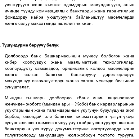
уюштурууга жана кызмат адамдарын макулдашууга, анын
ичинде туунду коммерциялык банктарды жана гарантиялык
фонддорду кайра уюштурууга байланыштуу маселелерди
ж
ө
нг
ө
салуу максатында иштелип чыккан.
.
Т
ү
ш
ү
нд
ү
рм
ө
бер
үү
ч
ү
б
ө
л
ү
к
Долбоордо банк Башкармасынын м
ү
ч
ө
с
ү
болбогон жана
кибер коопсуздук жана маалыматтык технологиялар,
коопсуздукту камсыздоо, юридикалык колдоо маселелерин
ж
ө
нг
ө
салган банктын башкаруучу директорлорун
макулдашуу
ө
зг
ө
ч
ө
л
ү
кт
ө
р
ү
н ж
ө
нг
ө
салган ченемди белгил
өө
сунушталат.
Мындан тышкары долбоордо, «Банк ишин лицензиялоо
ж
ө
н
ү
нд
ө
» жобого (мындан ары
–
Жобо) банк кардарларынын
укуктарынын жана таламдарынын укугунун бузулушуна жол
берб
өө
, ошондой эле банктык кызматтардын
ү
зг
ү
лт
ү
кс
ү
з
сунушталышын камсыз кылуу
ү
ч
ү
н кайра уюштурулуп жаткан
банктардын уюштуруу документтерине
ө
зг
ө
рт
үү
л
ө
рд
ү
жана
толуктоолорду макулдашуу жол-жобосун токтото турууга,