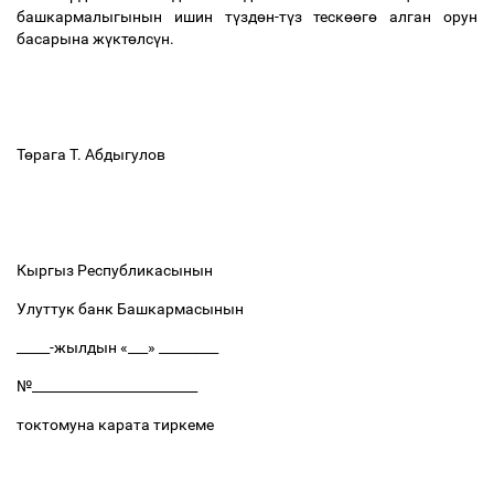
башкармалыгынын ишин т
ү
зд
ө
н-т
ү
з теск
өө
г
ө
алган орун
басарына ж
ү
кт
ө
лс
ү
н.
Т
ө
рага Т. Абдыгулов
Кыргыз Республикасынын
Улуттук банк Башкармасынын
_____-жылдын «___» _________
№_________________________
токтомуна карата тиркеме