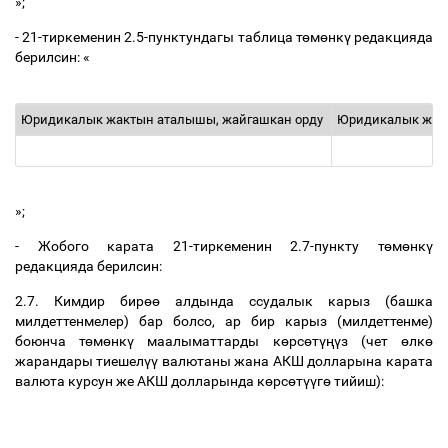
»;
- 21-тиркеменин 2.5-пунктундагы таблица т
ө
м
ө
нк
ү
редакцияда
берилсин: «
Юридикалык жактын аталышы, жайгашкан орду
Юридикалык жак
»;
-
Жобого карата 21-тиркеменин 2.7-пункту т
ө
м
ө
нк
ү
редакцияда берилсин:
2.7. Кимдир бир
өө
алдында ссудалык карыз (башка
милдеттенмелер) бар болсо, ар бир карыз (милдеттенме)
боюнча т
ө
м
ө
нк
ү
маалыматтарды к
ө
рс
ө
т
үңү
з (чет
ө
лк
ө
жарандары тиешел
үү
валютаны жана АКШ долларына карата
валюта курсун же АКШ долларында к
ө
рс
ө
т
үү
г
ө
тийиш):