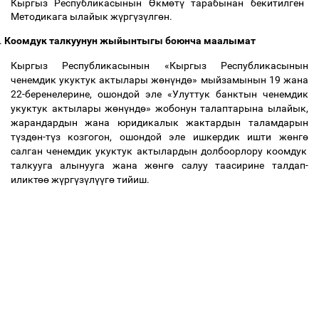
Кыргыз Республикасынын
Ө
км
ө
т
ү
тарабынан бекитилген
Методикага ылайык ж
ү
рг
ү
з
ү
лг
ө
н.
.
Коомдук талкуунун жыйынтыгы боюнча маалымат
Кыргыз Республикасынын «Кыргыз Республикасынын
ченемдик укуктук актылары ж
ө
н
ү
нд
ө
» мыйзамынын 19 жана
22-беренелерине, ошондой эле «Улуттук банктын ченемдик
укуктук актылары ж
ө
н
ү
нд
ө
» жобонун талаптарына ылайык,
жарандардын жана юридикалык жактардын таламдарын
т
ү
зд
ө
н-т
ү
з козгогон, ошондой эле ишкердик ишти ж
ө
нг
ө
салган ченемдик укуктук актылардын долбоорлору коомдук
талкууга алынууга жана ж
ө
нг
ө
салуу таасирине талдап-
иликт
өө
ж
ү
рг
ү
з
ү
л
үү
г
ө
тийиш.