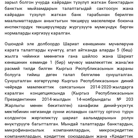
зарыл болгон учурда кайрадан т
ү
з
ү
л
ү
п жаткан банктардын
банктык мыйзамдарын талаптагыдай сактоосун жана
кайрадан т
ү
з
ү
л
ү
п жаткан банк тарабынан берилген
маалыматтардын аныктыгын текшер
үү
маселелери боюнча
инспектордук текшер
үү
л
ө
рд
ү
ж
ү
рг
ү
з
үү
г
ө
м
ү
мк
ү
нд
ү
к берген
нормаларды киргиз
үү
каралган.
Ошондой эле долбоордо Шариат кенешинин м
ү
ч
ө
л
ө
р
ү
н
ө
карата талаптарды к
ү
ч
ө
т
үү
, атап айтканда аларды 5 (беш)
жылга чейинки м
өө
н
ө
тк
ө
гана шайлоо жана Шариат
кенешинин кеминде 1 (бир) м
ү
ч
ө
с
ү
мамлекеттик жана/же
расмий тилди билген Кыргыз Республикасынын жараны
болууга тийиш деген талап белгил
өө
сунушталган.
Сунушталган
ө
зг
ө
рт
үү
л
ө
р Кыргыз Республикасынын диний
ч
ө
йр
ө
д
ө
мамлекеттик саясатынын 2014-2020-жылдарга
каралган концепциясында (Кыргыз Республикасынын
Президентинин 2014-жылдын 14-ноябрындагы №203
Жарлыгы менен бекитилген) ханафизм диний-укуктук
мектебинин негизинде сунни исламдын салттуу орточо т
ү
р
ү
н
колдонгон жергиликт
үү
шариат аалымдарынын ролун
ө
н
ү
кт
ү
р
үү
г
ө
багытталган. Мындай талаптарды банктардын,
микрофинансылык компаниялардын, микрокредиттик
компаниялардын, кредиттик союздардын жана «Кредиттик