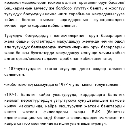
к
ө
з
ө
м
ө
л маселелерин теск
өө
г
ө
алган т
ө
раганын орун басары/
Башкарманын м
ү
ч
ө
с
ү
же болбосо Улуттук банктын жооптуу
т
ү
з
ү
мд
ү
к б
ө
л
ү
м
ү
н
ү
н начальниги тарабынан макулдашылууга
тийиш болгон кызмат адамдарынын функционалдык
милдеттерине жараша кабыл алынат.
Т
ү
з
ү
мд
ү
к б
ө
л
ү
мд
ө
рд
ү
н жетекчилеринин орун басарларын
жана башкы бухгалтерди макулдашуу ж
ө
н
ү
нд
ө
чечим ошол
эле т
ү
з
ү
мд
ү
к б
ө
л
ү
мд
ө
рд
ү
н жетекчилеринин орун басарларын
жана башкы бухгалтерди макулдашуу ж
ө
н
ү
нд
ө
чечим кабыл
алган орган/кызмат адамы тарабынан кабыл алынат.»;
- 187-пунктундагы «кагаз ж
ү
з
ү
нд
ө
деген с
ө
зд
ө
р алынып
салынсын;
- жобо т
ө
м
ө
нк
ү
мазмундагы 197-1-пункт менен толукталсын:
«197-1. Банкты кайра уюштурууда, кардарларга банктык
кызмат к
ө
рс
ө
т
үү
л
ө
рд
ү
н
ү
зг
ү
лт
ү
кс
ү
з сунушталышын камсыз
кылуу максатында, кайра уюштурулуп жаткан банктардын
иштеп жаткан филиалдары жа
ң
ы БИК (банктык
идентификациялык код) боюнча филиалдарды мамлекеттик
кайра каттоо мезгилинде
ө
з ишин улантышы м
ү
мк
ү
н.