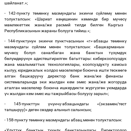
шайланат.»;
- 142-пункту т
ө
м
ө
нк
ү
мазмундагы экинчи с
ү
йл
ө
м
ү
менен
толукталсын: «Шариат ке
ң
ешинин кеминде бир м
ү
ч
ө
с
ү
мамлекеттик жана/же расмий тилди билген Кыргыз
Республикасынын жараны болууга тийиш.»;
- 144-пунктунун экинчи пунктчасынын «г»-абзацы т
ө
м
ө
нк
ү
мазмундагы с
ү
йл
ө
м менен толукталсын: «Башкарманын
м
ү
ч
ө
с
ү
болуп саналбаган жана банктын т
ү
з
ү
мд
ү
к
б
ө
л
ү
мд
ө
р
ү
н
ү
н адистештирилген багыттары: киберкоопсуздук
жана маалыматтык технологиялары, коопсуздукту камсыз
кылуу, юридикалык колдоо маселелери боюнча ишти теск
өө
г
ө
алган башкаруучу директор банк жана/же финансы
системаларында эки жылдан кем эмес жана/же жогоруда
аталган маселелер боюнча ишкердикти ж
ү
рг
ү
зг
ө
н уюмдарда
ү
ч жылдан кем эмес иш тажрыйбасы болуусу зарыл»;
- 145-пункттун
ү
ч
ү
нч
ү
-абзацындагы «(экзамен/тест
тапшыруу)» деген с
ө
зд
ө
р алынып салынсын;
- 158-пункту т
ө
м
ө
нк
ү
мазмундагы абзац менен толукталсын:
«Улуттук банктын туунду банктарындагы Директорлор