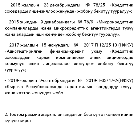
- 2015-жылдын 23-декабрындагы №78/25 «Кредиттик
союздарды лицензиялоо ж
ө
н
ү
нд
ө
» жобону бекит
үү
тууралуу»;
- 2015-жылдын 9-декабрындагы №76/9 «Микрокредиттик
компанияларды жана микрокредиттик агенттиктерди т
ү
з
үү
жана алардын иши ж
ө
н
ү
нд
ө
» жобону бекит
үү
тууралуу».
- 2017-жылдын 15-июнундагы
№ 2017-П-12/25-10-(НФКУ)
«
Адистештирилген финансы-кредит уюму «Кредиттик
союздардын каржы компаниясы» ачык акционердик
коомунун ишин лицензиялоо ж
ө
н
ү
нд
ө
» жобону бекит
үү
тууралуу»;
- 2019-жылдын 9-сентябрындагы
№ 2019-П-33/47-2-(НФКУ)
«Кыргыз Республикасында гарантиялык фонддорду т
ү
з
үү
жана каттоо ж
ө
н
ү
нд
ө
» жобо.
2. Токтом расмий жарыялангандан он беш к
ү
н
ө
тк
ө
нд
ө
н кийин
к
ү
ч
ү
н
ө
кирет.