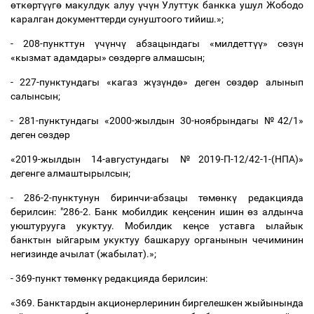
ө
тк
ө
рт
үү
г
ө
макулдук алуу
ү
ч
ү
н Улуттук банкка ушул Жободо
каралган документтерди сунуштоого тийиш.»;
- 208-пункттун
ү
ч
ү
нч
ү
абзацындагы «милдетт
үү
» с
ө
з
ү
н
«кызмат адамдары» с
ө
зд
ө
рг
ө
алмашсын;
- 227-пунктундагы «кагаз ж
ү
з
ү
нд
ө
» деген с
ө
зд
ө
р алынып
салынсын;
- 281-пунктундагы «2000-жылдын 30-ноябрындагы №42/1»
деген с
ө
зд
ө
р
«2019-жылдын 14-августундагы №2019-П-12/42-1-(НПА)»
дегенге алмаштырылсын;
- 286-2-пунктунун биринчи-абзацы т
ө
м
ө
нк
ү
редакцияда
берилсин: "286-2. Банк мобилдик ке
ң
сенин ишин
ө
з алдынча
уюштурууга укуктуу. Мобилдик ке
ң
се уставга ылайык
банктын ыйгарым укуктуу башкаруу органынын чечиминин
негизинде ачылат (жабылат).»;
- 369-пункт т
ө
м
ө
нк
ү
редакцияда берилсин:
«369. Банктардын акционерлеринин биргелешкен жыйынында