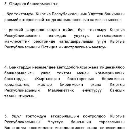
3. Юридика башкармалыгы:
- бул токтомдун Кыргыз Республикасынын Улуттук банкынын
расмий интернет-сайтында жарыяланышын камсыз кылсын;
- расмий жарыялангандан кийин бул токтомду Кыргыз
Республикасынын ченемдик укуктук актыларынын
мамлекеттик реестринде чагылдырылышы
ү
ч
ү
н Кыргыз
Республикасынын Юстиция министрлигине ж
ө
н
ө
тс
ү
н.
4. Банктарды к
ө
з
ө
м
ө
лд
өө
методологиясы жана лицензиялоо
башкармалыгы ушул токтом менен коммерциялык
банктарды, «Кыргызстан банктарынын бирикмеси»
юридикалык жактар бирикмесин жана Кыргыз
Республикасынын Мамлекеттик
ө
н
ү
кт
ү
р
үү
банкын
тааныштырсын.
5. Ушул токтомдун аткарылышын контролдоо Кыргыз
Республикасынын Улуттук банкынын т
ө
рагасынын
Банктарды к
ө
з
ө
м
ө
лд
өө
методологиясы жана лицензиялоо