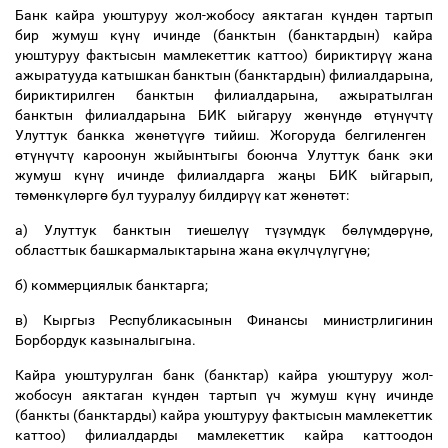
Банк кайра уюштуруу жол-жобосу аяктаган к
ү
нд
ө
н тартып
бир жумуш к
ү
н
ү
ичинде (банктын (банктардын) кайра
уюштуруу фактысын мамлекеттик каттоо) бириктир
үү
жана
ажыратууда катышкан банктын (банктардын) филиалдарына,
бириктирилген банктын филиалдарына, ажыратылган
банктын филиалдарына БИК ыйгаруу ж
ө
н
ү
нд
ө
ө
т
ү
н
ү
чт
ү
Улуттук банкка ж
ө
н
ө
т
үү
г
ө
тийиш. Жогоруда белгиленген
ө
т
ү
н
ү
чт
ү
кароонун жыйынтыгы боюнча Улуттук банк эки
жумуш к
ү
н
ү
ичинде филиалдарга жа
ң
ы БИК ыйгарып,
т
ө
м
ө
нк
ү
л
ө
рг
ө
бул тууралуу билдир
үү
кат ж
ө
н
ө
т
ө
т:
а) Улуттук банктын тиешел
үү
т
ү
з
ү
мд
ү
к б
ө
л
ү
мд
ө
р
ү
н
ө
,
областтык башкармалыктарына жана
ө
к
ү
лч
ү
л
ү
г
ү
н
ө
;
б) коммерциялык банктарга;
в) Кыргыз Республикасынын Финансы министрлигинин
Борбордук казыналыгына.
Кайра уюштурулган банк (банктар) кайра уюштуруу жол-
жобосун аяктаган к
ү
нд
ө
н тартып
ү
ч жумуш к
ү
н
ү
ичинде
(банкты (банктарды) кайра уюштуруу фактысын мамлекеттик
каттоо) филиалдарды мамлекеттик кайра каттоодон