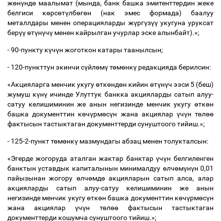
ж
ө
н
ү
нд
ө
маалымат (мында, банк башка эмитенттердин жеке
белгиси к
ө
рс
ө
т
ү
лб
ө
г
ө
н (нак эмес формада) баалуу
металлдары менен операцияларды ж
ү
рг
ү
з
үү
укугуна уруксат
бер
үү
ө
т
ү
н
ү
ч
ү
менен кайрылган учурлар эске алынбайт).»;
-
90-пункту к
ү
ч
ү
н жоготкон катары таанылсын;
- 120-пункттун экинчи с
ү
йл
ө
м
ү
т
ө
м
ө
нк
ү
редакцияда берилсин:
«Акцияларга менчик укугу
ө
тк
ө
нд
ө
н кийин
ө
т
ү
н
ү
ч ээси 5 (беш)
жумуш к
ү
н
ү
ичинде Улуттук банкка акцияларды сатып алуу-
сатуу келишиминин же анын негизинде менчик укугу
ө
тк
ө
н
башка документтин к
ө
ч
ү
рм
ө
с
ү
н жана акциялар
ү
ч
ү
н т
ө
л
өө
фактысын тастыктаган документтерди сунуштоого тийиш.»;
-
125-2-пункт т
ө
м
ө
нк
ү
мазмундагы абзац менен толукталсын:
«Эгерде жогоруда аталган жактар банктар
ү
ч
ү
н белгиленген
банктын уставдык капиталынын минималдуу
ө
лч
ө
м
ү
н
ү
н 0,01
пайызынан жогору
ө
лч
ө
мд
ө
акцияларын сатып алса, алар
акцияларды сатып алуу-сатуу келишиминин же анын
негизинде менчик укугу
ө
тк
ө
н башка документтин к
ө
ч
ү
рм
ө
с
ү
н
жана акциялар
ү
ч
ү
н т
ө
л
өө
фактысын тастыктаган
документтерди кошумча сунуштоого тийиш.»;