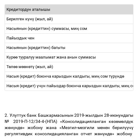
Кредитордун аталышы
Берилген к
ү
н
ү
(жыл, ай)
Насыянын (кредиттин) суммасы, ми
ң
сом
Пайыздык чен
Насыянын (кредиттин) багыты
К
ү
р
өө
тууралуу маалымат жана анын суммасы
Т
ө
л
өө
м
өө
н
ө
т
ү
(жыл, ай)
Насыя (кредит) боюнча карыздын калдыгы, ми
ң
сом т
ү
р
ү
нд
ө
Насыя (кредит)
ү
ч
ү
н пайыздар боюнча карыздын калдыгы, ми
ң
сом
2. Улуттук банк Башкармасынын 2019-жылдын 28-июнундагы
№ 2019-П-12/34-4-(НПА) «Консолидацияланган к
ө
з
ө
м
ө
лд
ү
к
ж
ө
н
ү
нд
ө
» жобону жана «Мезгил-мезгили менен берил
үү
ч
ү
регулятивдик консолидацияланган отчет ж
ө
н
ү
нд
ө
» жобону