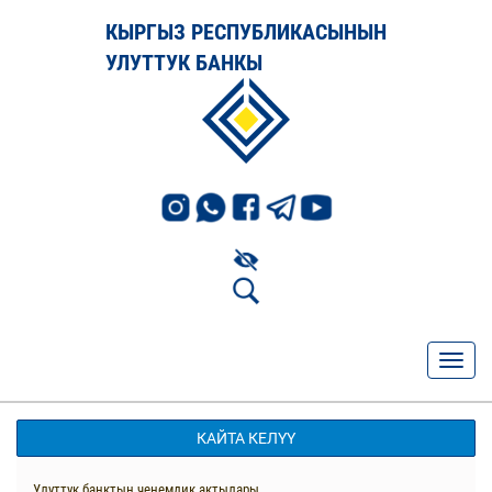
КЫРГЫЗ РЕСПУБЛИКАСЫНЫН
УЛУТТУК БАНКЫ
КАЙТА КЕЛҮҮ
Улуттук банктын ченемдик актылары