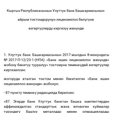
Кыргыз Республикасынын Улуттук банк Башкармасынын
айрым токтомдорунун лицензиялоо б
ө
л
ү
г
ү
н
ө
ө
зг
ө
рт
үү
л
ө
рд
ү
киргиз
үү
ж
ө
н
ү
нд
ө
1. Улуттук банк Башкармасынын 2017-жылдын 8-июнундагы
№2017-П-12/23-1-(НПА) «Банк ишин лицензиялоо ж
ө
н
ү
нд
ө
»
жобону бекит
үү
тууралуу» токтомуна т
ө
м
ө
нк
ү
д
ө
й
ө
зг
ө
рт
үү
л
ө
р
киргизилсин:
жогоруда аталган токтом менен бекитилген «Банк ишин
лицензиялоо ж
ө
н
ү
нд
ө
» жобонун:
- 87-пункту т
ө
м
ө
нк
ү
редакцияда берилсин:
«87. Эгерде банк Улуттук банктан башка эмитенттердин
аффинаждалган стандарттык жана
ө
лч
ө
нг
ө
н куймалар
т
ү
р
ү
нд
ө
г
ү
баалуу металлдар менен операцияларды