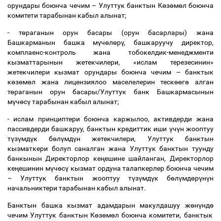
орундары боюнча чечим
–
Улуттук банктын К
ө
з
ө
м
ө
л боюнча
комитети тарабынан кабыл алынат;
- т
ө
раганын орун басары (орун басарлары) жана
Башкарманын башка м
ү
ч
ө
л
ө
р
ү
, башкаруучу директор,
комплаенс-контроль жана тобокелдик-менеджменти
кызматтарынын жетекчилери, «ислам терезесинин»
жетекчилери кызмат орундары боюнча чечим
–
банктык
к
ө
з
ө
м
ө
л жана лицензиялоо маселелерин теск
өө
г
ө
алган
т
ө
раганын орун басары/Улуттук банк Башкармасынын
м
ү
ч
ө
с
ү
тарабынан кабыл алынат;
- ислам принциптери боюнча каржылоо, активдерди жана
пассивдерди башкаруу, банктын кредиттик иши
ү
ч
ү
н жооптуу
т
ү
з
ү
мд
ү
к б
ө
л
ү
мд
ү
н жетекчилери, Улуттук банктын
кызматкери болуп саналган жана Улуттук банктын туунду
банкынын Директорлор ке
ң
ешине шайланган, Директорлор
ке
ң
ешинин м
ү
ч
ө
с
ү
кызмат ордуна талапкерлер боюнча чечим
–
Улуттук банктын жооптуу т
ү
з
ү
мд
ү
к б
ө
л
ү
мд
ө
р
ү
н
ү
н
начальниктери тарабынан кабыл алынат.
Банктын башка кызмат адамдарын макулдашуу ж
ө
н
ү
нд
ө
чечим Улуттук банктын К
ө
з
ө
м
ө
л боюнча комитети, банктык