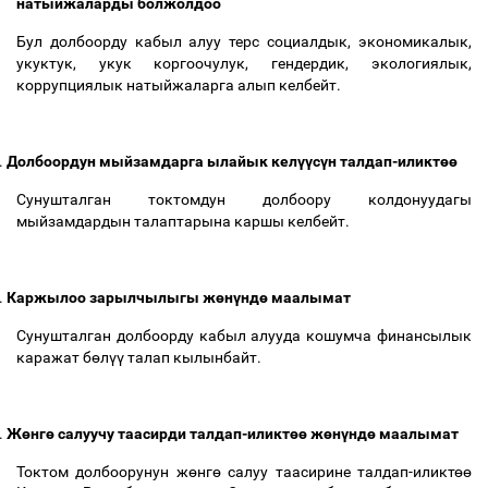
натыйжаларды болжолдоо
Бул долбоорду кабыл алуу терс социалдык, экономикалык,
укуктук, укук коргоочулук, гендердик, экологиялык,
коррупциялык натыйжаларга алып келбейт.
.
Долбоордун мыйзамдарга ылайык кел
үү
с
ү
н талдап-иликт
өө
Сунушталган токтомдун долбоору колдонуудагы
мыйзамдардын талаптарына каршы келбейт.
.
Каржылоо зарылчылыгы ж
ө
н
ү
нд
ө
маалымат
Сунушталган долбоорду кабыл алууда кошумча финансылык
каражат б
ө
л
үү
талап кылынбайт.
.
Ж
ө
нг
ө
салуучу таасирди талдап-иликт
өө
ж
ө
н
ү
нд
ө
маалымат
Токтом долбоорунун ж
ө
нг
ө
салуу таасирине талдап-иликт
өө