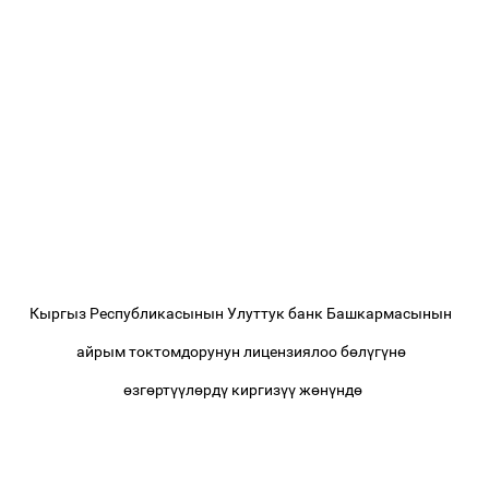
Кыргыз Республикасынын Улуттук банк Башкармасынын
айрым токтомдорунун лицензиялоо б
ө
л
ү
г
ү
н
ө
ө
зг
ө
рт
үү
л
ө
рд
ү
киргиз
үү
ж
ө
н
ү
нд
ө