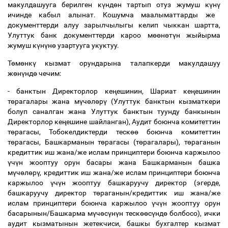
макулдашууга берилген к
ү
нд
ө
н тартып отуз жумуш к
ү
н
ү
ичинде кабыл алынат. Кошумча маалыматтарды же
документтерди алуу зарылчылыгы келип чыккан шартта,
Улуттук банк документтерди кароо м
өө
н
ө
т
ү
н жыйырма
жумуш к
ү
н
ү
н
ө
узартууга укуктуу.
Т
ө
м
ө
нк
ү
кызмат орундарына талапкерди макулдашуу
ж
ө
н
ү
нд
ө
чечим:
- банктын Директорлор ке
ң
ешинин, Шариат ке
ң
ешинин
т
ө
рагалары жана м
ү
ч
ө
л
ө
р
ү
(Улуттук банктын кызматкери
болуп саналган жана Улуттук банктын туунду банкынын
Директорлор ке
ң
ешине шайланган), Аудит боюнча комитеттин
т
ө
рагасы, Тобокелдиктерди теск
өө
боюнча комитеттин
т
ө
рагасы, Башкарманын т
ө
рагасы (т
ө
рагалары), т
ө
раганын
кредиттик иш жана/же ислам принциптери боюнча каржылоо
ү
ч
ү
н жооптуу орун басары жана Башкарманын башка
м
ү
ч
ө
л
ө
р
ү
, кредиттик иш жана/же ислам принциптери боюнча
каржылоо
ү
ч
ү
н жооптуу башкаруучу директор (эгерде,
башкаруучу директор т
ө
раганын/кредиттик иш жана/же
ислам принциптери боюнча каржылоо
ү
ч
ү
н жооптуу орун
басарынын/Башкарма м
ү
ч
ө
с
ү
н
ү
н теск
өө
с
ү
нд
ө
болбосо), ички
аудит кызматынын жетекчиси, башкы бухгалтер кызмат