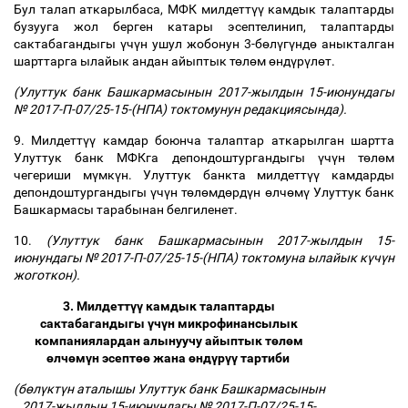
Бул талап аткарылбаса, МФК милдетт
үү
камдык талаптарды
бузууга жол берген катары эсептелинип, талаптарды
сактабагандыгы
ү
ч
ү
н ушул жобонун 3-б
ө
л
ү
г
ү
нд
ө
аныкталган
шарттарга ылайык андан айыптык т
ө
л
ө
м
ө
нд
ү
р
ү
л
ө
т.
(Улуттук банк Башкармасынын 2017-жылдын 15-июнундагы
№ 2017-П-07/25-15-(НПА) токтомунун редакциясында).
9. Милдетт
үү
камдар боюнча талаптар аткарылган шартта
Улуттук банк МФКга депондоштургандыгы
ү
ч
ү
н т
ө
л
ө
м
чегериши м
ү
мк
ү
н. Улуттук банкта милдетт
үү
камдарды
депондоштургандыгы
ү
ч
ү
н т
ө
л
ө
мд
ө
рд
ү
н
ө
лч
ө
м
ү
Улуттук банк
Башкармасы тарабынан белгиленет.
10.
(Улуттук банк Башкармасынын 2017-жылдын 15-
июнундагы № 2017-П-07/25-15-(НПА) токтомуна ылайык к
ү
ч
ү
н
жоготкон).
3. Милдетт
үү
камдык талаптарды
сактабагандыгы
ү
ч
ү
н микрофинансылык
компаниялардан алынуучу айыптык т
ө
л
ө
м
ө
лч
ө
м
ү
н эсепт
өө
жана
ө
нд
ү
р
үү
тартиби
(б
ө
л
ү
кт
ү
н аталышы Улуттук банк Башкармасынын
2017-жылдын 15-июнундагы № 2017-П-07/25-15-