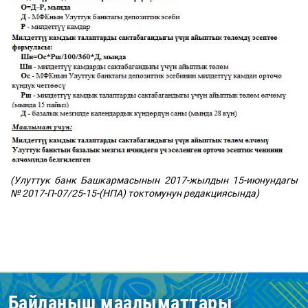
(Улуттук банк Башкармасынын 2017-жылдын 15-июнундагы
№ 2017-П-07/25-15-(НПА) токтомунун редакциясында)
Байланыш маалыматтары