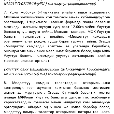
№ 2017-П-07/25-15-(НПА) токтомунун редакциясында)
7. Ушул жобонун 6-1-пунктуна ылайык ишке ашырылган,
МФКнын жетекчисинин кол тамгасы менен к
ү
б
ө
л
ө
нд
ү
р
ү
лг
ө
н
эсепт
өө
л
ө
р, 1-тиркемеге ылайык формада жа
ң
ы базалык
мезгилдин алгачкы жумуш к
ү
н
ү
саат 12.00г
ө
чейин Улуттук
банкка сунушталууга тийиш. Мындан тышкары, МФК Улуттук
банктын талаптарына ылайык «Милдетт
үү
камдарды
эсепт
өө
н
ү
» электрондук т
ү
рд
ө
берип турууга тийиш. Эгерде
«Милдетт
үү
камдарды эсепт
өө
»
ө
з убагында берилбесе,
ошондой эле анык эмес маалымат берилген болсо, анда МФК
Улуттук банктын ченемдик укуктук актыларына ылайык
жоопкерчиликке тартылат.
(Улуттук банк Башкармасынын 2017-жылдын 15-июнундагы
№ 2017-П-07/25-15-(НПА) токтомунун редакциясында)
8. Милдетт
үү
камдык талаптардын аткарылышына
контролдук т
ө
рт жуманы камтыган базалык мезгилдин
акырында ж
ү
рг
ү
з
ү
л
ө
т. Эгерде б
ү
т
ү
нд
ө
й базалык мезгил
ичинде МФКнын Улуттук банктагы депозиттик эсебиндеги
каражаттардын суммасы менен милдетт
үү
кам
ө
лч
ө
м
ү
н
ү
н
ортосундагы айырма о
ң
чыкса же н
ө
лг
ө
барабар болсо,
милдетт
үү
камдык талаптар аткарылган катары таанылат.