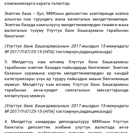
компанияларга карата талаптар.
Эсептик база
–
бул, МФКнын депозиттик эсептеринде эсепке
алынган сом т
ү
р
ү
нд
ө
г
ү
жана валюталык милдеттенмелери.
Эсептик базада камтылуучу милдеттенмелердин тизмеги жана
валюталык т
ү
з
ү
м
ү
Улуттук банк Башкармасы тарабынан
бекитилет.
(Улуттук банк Башкармасынын 2017-жылдын 15-июнундагы
№ 2017-П-07/25-15-(НПА) токтомунун редакциясында)
3. Милдетт
үү
кам
ө
лч
ө
м
ү
Улуттук банк Башкармасы
тарабынан эсептик базадан пайыздарда белгиленет. Эсептик
базанын курамына кирген милдеттенмелердин ар кандай
категориялары
ү
ч
ү
н ар т
ү
рд
үү
пайыздык маани белгилениши
м
ү
мк
ү
н. Милдетт
үү
кам
ө
лч
ө
м
ү
Улуттук банк Башкармасы
тарабынан акча-кредит саясатынын максаттарында
ө
зг
ө
рт
ү
л
ү
ш
ү
м
ү
мк
ү
н.
(Улуттук банк Башкармасынын 2017-жылдын 15-июнундагы
№ 2017-П-07/25-15-(НПА) токтомунун редакциясында)
4. Милдетт
үү
камдарды депондоштуруу МФКнын Улуттук
банктагы депозиттик эсебине улуттук валютада акча
каражаттарды жайгаштыруу т
ү
р
ү
нд
ө
ж
ү
з
ө
г
ө
ашырылат.