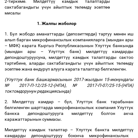
2-тиркеме. Милдетт
үү
камдык талаптарды
сактабагандыгы
ү
ч
ү
н айыптык т
ө
л
ө
мд
ү
эсепт
өө
мисалы
1. Жалпы жоболор
1. Бул жободо аманаттарды (депозиттерди) тартуу менен иш
алып барган микрофинансылык компанияларга (мындан ары
–
МФК) карата Кыргыз Республикасынын Улуттук банкында
(мындан ары
–
Улуттук банк) милдетт
үү
камдарды
депондоштуруусуна, милдетт
үү
камдык талаптарды сактоо
тартибине, аларды сактабагандыгы
ү
ч
ү
н айыптык т
ө
л
ө
мд
ү
эсепт
өө
жана
ө
нд
ү
р
ү
п алууга карата талаптар белгиленген.
(Улуттук банк Башкармасынын 2017-жылдын 15-июнундагы
№ 2017-П-12/25-12-(НПА), № 2017-П-07/25-15-(НПА)
токтомдорунун редакциясында)
2. Милдетт
үү
камдар
–
бул, Улуттук банк тарабынан
белгиленген шарттарда микрофинансылык компания Улуттук
банкка депондоштурууга милдетт
үү
болгон акча
каражаттарынын суммасы.
Милдетт
үү
камдык талаптар
–
Улуттук банкта милдетт
үү
камдарды депондоштуруу боюнча микрофинансылык