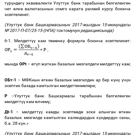
т
ү
р
ү
нд
ө
г
ү
эквиваленти Улуттук банк тарабынан белгиленген
чет
ө
лк
ө
валютасынын сомго карата расмий курсу боюнча
эсептелинет.
(Улуттук банк Башкармасынын 2017-жылдын 15-июнундагы
№ 2017-П-07/25-15-(НПА) токтомунун редакциясында)
6-1. Милдетт
үү
кам т
ө
м
ө
нк
ү
формула боюнча эсептелинет:
мында
OРt
–
ө
т
ү
п жаткан базалык мезгилдеги милдетт
үү
кам;
ОБт-1
–
МФКнын
ө
тк
ө
н базалык мезгилдин ар бир к
ү
н
ү
ү
ч
ү
н
эсептик базада камтылган милдеттенмелери;
Р
–
Улуттук банк Башкармасы тарабынан белгиленген
милдетт
үү
кам
ө
лч
ө
м
ү
;
Дt-1
–
милдетт
үү
камды эсепт
өө
д
ө
эске алынган
ө
тк
ө
н
базалык мезгилде камтылган календардык к
ү
нд
ө
рд
ү
н саны,
б.а. 28 к
ү
н.»
(Улуттук банк Башкармасынын 2017-жылдын 15-июнундагы