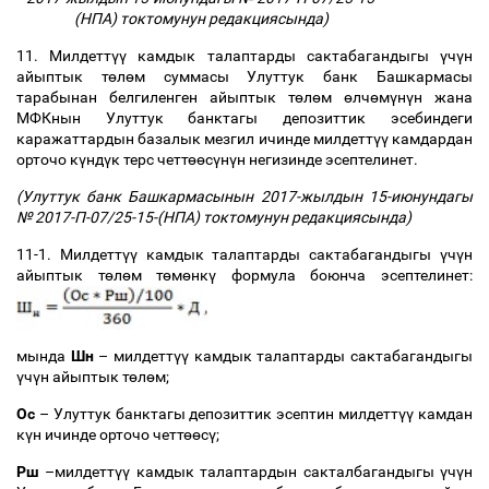
(НПА) токтомунун редакциясында)
11. Милдетт
үү
камдык талаптарды сактабагандыгы
ү
ч
ү
н
айыптык т
ө
л
ө
м суммасы Улуттук банк Башкармасы
тарабынан белгиленген айыптык т
ө
л
ө
м
ө
лч
ө
м
ү
н
ү
н жана
МФКнын Улуттук банктагы депозиттик эсебиндеги
каражаттардын базалык мезгил ичинде милдетт
үү
камдардан
орточо к
ү
нд
ү
к терс четт
өө
с
ү
н
ү
н негизинде эсептелинет.
(Улуттук банк Башкармасынын 2017-жылдын 15-июнундагы
№ 2017-П-07/25-15-(НПА) токтомунун редакциясында)
11-1. Милдетт
үү
камдык талаптарды сактабагандыгы
ү
ч
ү
н
айыптык т
ө
л
ө
м т
ө
м
ө
нк
ү
формула боюнча эсептелинет:
мында
Шн
–
милдетт
үү
камдык талаптарды сактабагандыгы
ү
ч
ү
н айыптык т
ө
л
ө
м;
Ос
–
Улуттук банктагы депозиттик эсептин милдетт
үү
камдан
к
ү
н ичинде орточо четт
өө
с
ү
;
Рш
–
милдетт
үү
камдык талаптардын сакталбагандыгы
ү
ч
ү
н