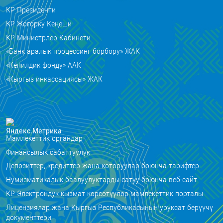
КР Президенти
КР Жогорку Кеңеши
КР Министрлер Кабинети
«Банк аралык процессинг борбору» ЖАК
«Кепилдик фонду» ААК
«Кыргыз инкассациясы» ЖАК
Мамлекеттик органдар
Финансылык сабаттуулук
Депозиттер, кредиттер жана которуулар боюнча тарифтер
Нумизматикалык баалуулуктарды сатуу боюнча веб-сайт
КР Электрондук кызмат көрсөтүүлөр мамлекеттик порталы
Лицензиялар жана Кыргыз Республикасынын уруксат берүүчү
документтери