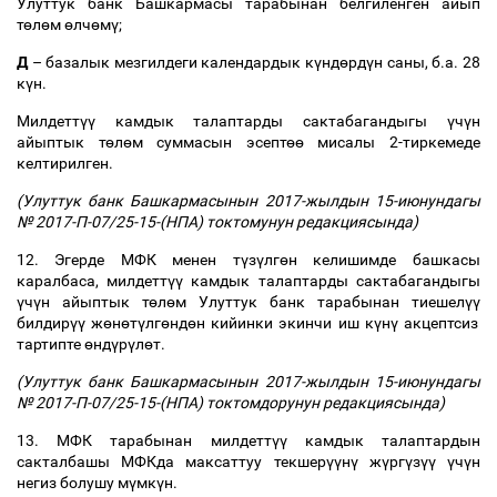
Улуттук банк Башкармасы тарабынан белгиленген айып
т
ө
л
ө
м
ө
лч
ө
м
ү
;
Д
–
базалык мезгилдеги календардык к
ү
нд
ө
рд
ү
н саны, б.а. 28
к
ү
н.
Милдетт
үү
камдык талаптарды сактабагандыгы
ү
ч
ү
н
айыптык т
ө
л
ө
м суммасын эсепт
өө
мисалы 2-тиркемеде
келтирилген.
(Улуттук банк Башкармасынын 2017-жылдын 15-июнундагы
№ 2017-П-07/25-15-(НПА) токтомунун редакциясында)
12. Эгерде МФК менен т
ү
з
ү
лг
ө
н келишимде башкасы
каралбаса, милдетт
үү
камдык талаптарды сактабагандыгы
ү
ч
ү
н айыптык т
ө
л
ө
м Улуттук банк тарабынан тиешел
үү
билдир
үү
ж
ө
н
ө
т
ү
лг
ө
нд
ө
н кийинки экинчи иш к
ү
н
ү
акцептсиз
тартипте
ө
нд
ү
р
ү
л
ө
т.
(Улуттук банк Башкармасынын 2017-жылдын 15-июнундагы
№ 2017-П-07/25-15-(НПА) токтомдорунун редакциясында)
13. МФК тарабынан милдетт
үү
камдык талаптардын
сакталбашы МФКда максаттуу текшер
үү
н
ү
ж
ү
рг
ү
з
үү
ү
ч
ү
н
негиз болушу м
ү
мк
ү
н.