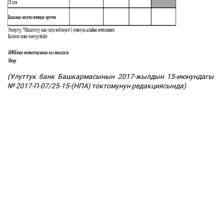
(Улуттук банк Башкармасынын 2017-жылдын 15-июнундагы
№ 2017-П-07/25-15-(НПА) токтомунун редакциясында)