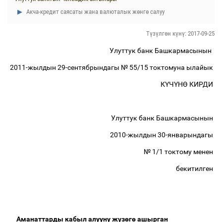
Акча-кредит саясаты жана валюталык жөнгө салуу
Түзүлгөн күнү: 2017-09-25
Улуттук банк Башкармасынын
2011-жылдын 29-сентябрындагы № 55/15 токтомуна ылайык
К
Ү
Ч
Ү
Н
Ө
КИРДИ
Улуттук банк Башкармасынын
2010-жылдын 30-январындагы
№ 1/1 токтому менен
бекитилген
Аманаттарды кабыл алууну ж
ү
з
ө
г
ө
ашырган