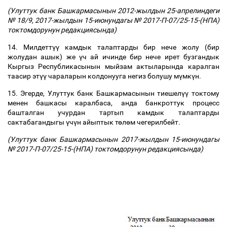
(Улуттук банк Башкармасынын 2012-жылдын 25-апрелиндеги
№
18/9, 2017-жылдын 15-июнундагы № 2017-П-07/25-15-(НПА)
токтомдорунун редакциясында)
14. Милдетт
үү
камдык талаптарды бир нече жолу (бир
жолудан ашык) же
ү
ч ай ичинде бир нече ирет бузгандык
Кыргыз Республикасынын мыйзам актыларында каралган
таасир эт
үү
чараларын колдонууга негиз болушу м
ү
мк
ү
н.
15. Эгерде, Улуттук банк Башкармасынын тиешел
үү
токтому
менен башкасы каралбаса, анда банкроттук процесс
башталган учурдан тартып камдык талаптарды
сактабагандыгы
ү
ч
ү
н айыптык т
ө
л
ө
м чегерилбейт.
(Улуттук банк Башкармасынын 2017-жылдын 15-июнундагы
№ 2017-П-07/25-15-(НПА) токтомдорунун редакциясында)