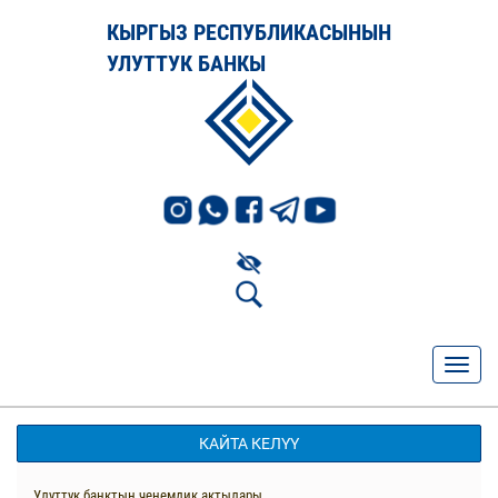
КЫРГЫЗ РЕСПУБЛИКАСЫНЫН
УЛУТТУК БАНКЫ
КАЙТА КЕЛҮҮ
Улуттук банктын ченемдик актылары