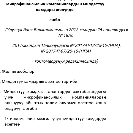
микрофинансылык компаниялардын милдетт
үү
камдары ж
ө
н
ү
нд
ө
жобо
(Улуттук банк Башкармасынын 2012-жылдын 25-апрелиндеги
№ 18/9,
2017-жылдын 15-июнундагы № 2017-П-12/25-12-(НПА),
№ 2017-П-07/25-15-(НПА)
токтомдорунун редакциясында)
.
Жалпы жоболор
.
Милдетт
үү
камдарды эсепт
өө
тартиби
.
Милдетт
үү
камдык талаптарды сактабагандыгы
ү
ч
ү
н микрофинансылык компаниялардан
алынуучу айыптык т
ө
л
ө
м
ө
лч
ө
м
ү
н эсепт
өө
жана
ө
нд
ү
р
үү
тартиби
1-тиркеме. Бир мезгил
ү
ч
ү
н милдетт
үү
камдарды
эсепт
өө