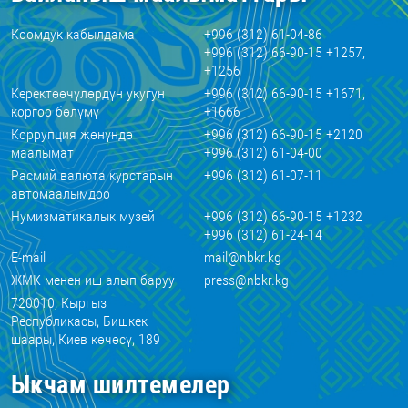
Коомдук кабылдама
+996 (312) 61-04-86
+996 (312) 66-90-15 +1257,
+1256
Керектөөчүлөрдүн укугун
+996 (312) 66-90-15 +1671,
коргоо бөлүмү
+1666
Коррупция жөнүндө
+996 (312) 66-90-15 +2120
маалымат
+996 (312) 61-04-00
Расмий валюта курстарын
+996 (312) 61-07-11
автомаалымдоо
Нумизматикалык музей
+996 (312) 66-90-15 +1232
+996 (312) 61-24-14
E-mail
mail@nbkr.kg
ЖМК менен иш алып баруу
press@nbkr.kg
720010, Кыргыз
Республикасы, Бишкек
шаары, Киев көчөсү, 189
Ыкчам шилтемелер