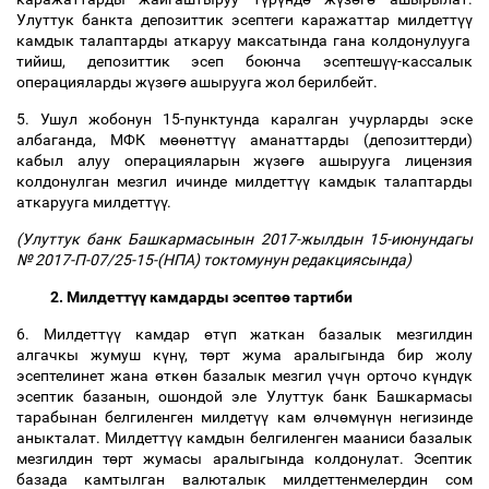
Улуттук банкта депозиттик эсептеги каражаттар милдетт
үү
камдык талаптарды аткаруу максатында гана колдонулууга
тийиш, депозиттик эсеп боюнча эсептеш
үү
-кассалык
операцияларды ж
ү
з
ө
г
ө
ашырууга жол берилбейт.
5. Ушул жобонун 15-пунктунда каралган учурларды эске
албаганда, МФК м
өө
н
ө
тт
үү
аманаттарды (депозиттерди)
кабыл алуу операцияларын ж
ү
з
ө
г
ө
ашырууга лицензия
колдонулган мезгил ичинде милдетт
үү
камдык талаптарды
аткарууга милдетт
үү
.
(Улуттук банк Башкармасынын 2017-жылдын 15-июнундагы
№ 2017-П-07/25-15-(НПА) токтомунун редакциясында)
2. Милдетт
үү
камдарды эсепт
өө
тартиби
6. Милдетт
үү
камдар
ө
т
ү
п жаткан базалык мезгилдин
алгачкы жумуш к
ү
н
ү
, т
ө
рт жума аралыгында бир жолу
эсептелинет жана
ө
тк
ө
н базалык мезгил
ү
ч
ү
н орточо к
ү
нд
ү
к
эсептик базанын, ошондой эле Улуттук банк Башкармасы
тарабынан белгиленген милдет
үү
кам
ө
лч
ө
м
ү
н
ү
н негизинде
аныкталат. Милдетт
үү
камдын белгиленген мааниси базалык
мезгилдин т
ө
рт жумасы аралыгында колдонулат. Эсептик
базада камтылган валюталык милдеттенмелердин сом