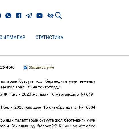
СЫЛМАЛАР
СТАТИСТИКА
2024-10-03
Жарыялоо үчүн
аптарын бузууга жол бергендиги
ү
ч
ү
н т
ө
м
ө
нк
ү
 мезгил аралыгына токтотулду:
су ЖЧКнын
2023-жылдын 16-мартындагы № 6491
ЖЧКнын
2023-жылдын 16-октябрындагы № 6604
рынын талаптарын бузууга жол бергендиги
ү
ч
ү
н
урас и Ко» алмашуу бюросу ЖЧКнын нак чет
ө
лк
ө