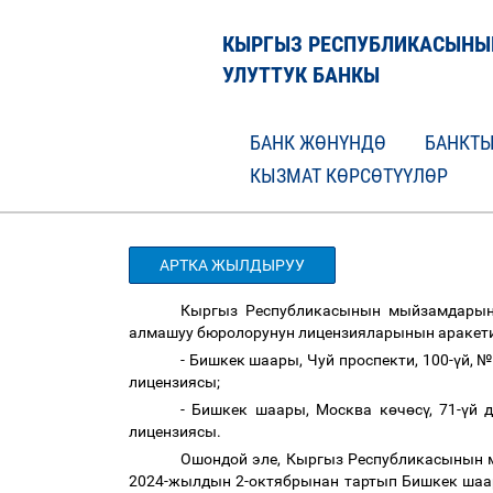
КЫРГЫЗ РЕСПУБЛИКАСЫНЫ
УЛУТТУК БАНКЫ
БАНК ЖӨНҮНДӨ
БАНКТЫ
КЫЗМАТ КӨРСӨТҮҮЛӨР
АРТКА ЖЫЛДЫРУУ
Кыргыз Республикасынын мыйзамдарыны
алмашуу бюролорунун лицензияларынын аракети
- Бишкек шаары, Чуй проспекти, 100-
ү
й, 
лицензиясы;
- Бишкек шаары, Москва к
ө
ч
ө
с
ү
, 71-
ү
й 
лицензиясы.
Ошондой эле, Кыргыз Республикасынын 
2024-жылдын 2-октябрынан тартып Бишкек шаа