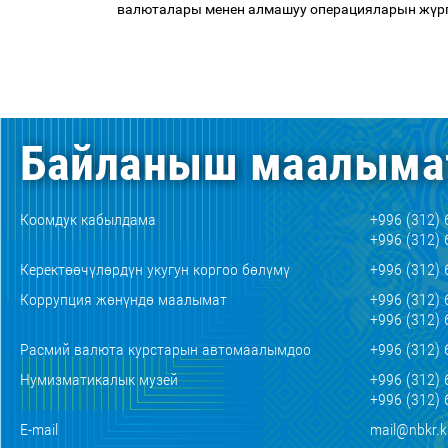
валюталары менен алмашуу операцияларын ж
ү
р
Байланыш маалыма
Коомдук кабылдама
+996 (312) 
+996 (312) 
Керектөөчүлөрдүн укугун коргоо бөлүмү
+996 (312) 
Коррупция жөнүндө маалымат
+996 (312) 
+996 (312) 
Расмий валюта курстарын автомаалымдоо
+996 (312) 
Нумизматикалык музей
+996 (312) 
+996 (312) 
E-mail
mail@nbkr.