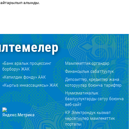
 кайтарылып алынды.
лтемелер
«Банк аралык процессинг
Мамлекеттик органдар
борбору» ЖАК
Финансылык сабаттуулук
«Кепилдик фонду» ААК
Депозиттер, кредиттер жана
«Кыргыз инкассациясы» ЖАК
которуулар боюнча тарифтер
Нумизматикалык
баалуулуктарды сатуу боюнча
веб-сайт
КР Электрондук кызмат
көрсөтүүлөр мамлекеттик
порталы