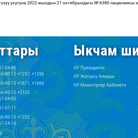
г
ү
з
үү
укугуна 2022-жылдын 21-октябрындагы № 6380 лицензиясы
ттары
Ыкчам ши
61-04-86
КР Президенти
66-90-15 +1257, +1256
КР Жогорку Кеңеши
66-90-15 +1671, +1666
КР Министрлер Кабинети
66-90-15 +2120
61-04-00
61-07-11
66-90-15 +1232
61-24-14
kg