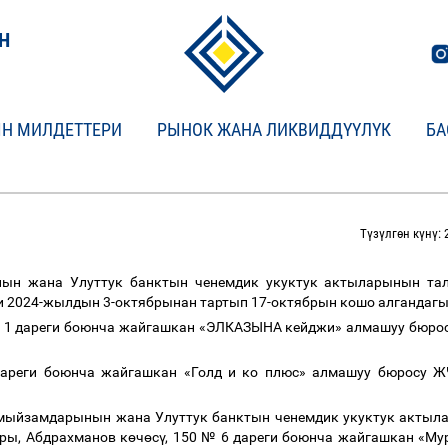
Н
Н МИЛДЕТТЕРИ
РЫНОК ЖАНА ЛИКВИДДҮҮЛҮК
БА
Түзүлгөн күнү: 
н жана Улуттук банктын ченемдик укуктук актыларынын тал
 2024-жылдын 3-октябрынан тартып 17-октябрын кошо алгандагы
№ 1 дареги боюнча жайгашкан
«ЭЛКАЗЫНА кейджи» алмашуу бюро
дареги боюнча жайгашкан
«Голд и ко плюс» алмашуу бюросу 
мыйзамдарынын жана Улуттук банктын ченемдик укуктук актыла
ры, Абдрахманов к
ө
ч
ө
с
ү
, 150 № 6 дареги боюнча жайгашкан «М