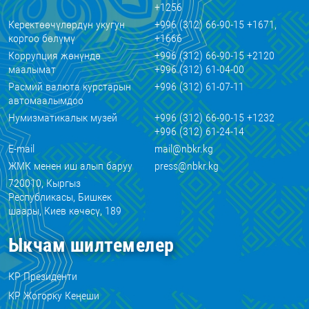
+1256
Керектөөчүлөрдүн укугун
+996 (312) 66-90-15 +1671,
коргоо бөлүмү
+1666
Коррупция жөнүндө
+996 (312) 66-90-15 +2120
маалымат
+996 (312) 61-04-00
Расмий валюта курстарын
+996 (312) 61-07-11
автомаалымдоо
Нумизматикалык музей
+996 (312) 66-90-15 +1232
+996 (312) 61-24-14
E-mail
mail@nbkr.kg
ЖМК менен иш алып баруу
press@nbkr.kg
720010, Кыргыз
Республикасы, Бишкек
шаары, Киев көчөсү, 189
Ыкчам шилтемелер
КР Президенти
КР Жогорку Кеңеши