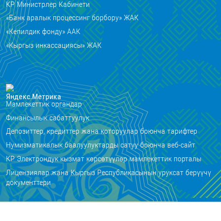
КР Министрлер Кабинети
«Банк аралык процессинг борбору» ЖАК
«Кепилдик фонду» ААК
«Кыргыз инкассациясы» ЖАК
Мамлекеттик органдар
Финансылык сабаттуулук
Депозиттер, кредиттер жана которуулар боюнча тарифтер
Нумизматикалык баалуулуктарды сатуу боюнча веб-сайт
КР Электрондук кызмат көрсөтүүлөр мамлекеттик порталы
Лицензиялар жана Кыргыз Республикасынын уруксат берүүчү
документтери