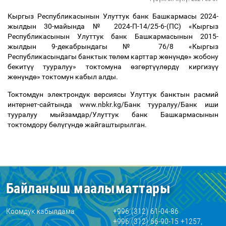
Кыргыз Республикасынын Улуттук банк Башкармасы 2024-
жылдын 30-майында № 2024-П-14/25-6-(ПС) «Кыргыз
Республикасынын Улуттук банк Башкармасынын 2015-
жылдын 9-декабрындагы № 76/8 «Кыргыз
Республикасындагы банктык т
ө
л
ө
м карттар ж
ө
н
ү
нд
ө
» жобону
бекит
үү
тууралуу» токтомуна
ө
зг
ө
рт
үү
л
ө
рд
ү
киргиз
үү
ж
ө
н
ү
нд
ө
» токтомун кабыл алды.
Токтомдун электрондук версиясы Улуттук банктын расмий
интернет-сайтында www.nbkr.kg/Банк тууралуу/Банк иши
тууралуу мыйзамдар/Улуттук банк Башкармасынын
токтомдору б
ө
л
ү
г
ү
нд
ө
жайгаштырылган.
Байланыш маалыматтары
Коомдук кабылдама
+996 (312) 61-04-86
+996 (312) 66-90-15 +1257,