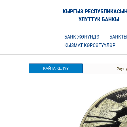
КЫРГЫЗ РЕСПУБЛИКАСЫ
УЛУТТУК БАНКЫ
БАНК ЖӨНҮНДӨ
БАНКТЫ
КЫЗМАТ КӨРСӨТҮҮЛӨР
КАЙТА КЕЛҮҮ
Улутт