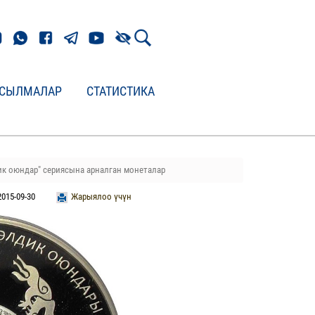
СЫЛМАЛАР
СТАТИСТИКА
дик оюндар" сериясына арналган монеталар
2015-09-30
Жарыялоо үчүн