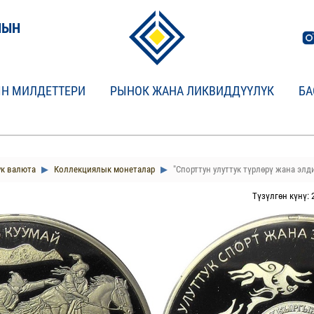
НЫН
Н МИЛДЕТТЕРИ
РЫНОК ЖАНА ЛИКВИДДҮҮЛҮК
БА
ук валюта
Коллекциялык монеталар
"Спорттун улуттук түрлөрү жана эл
Түзүлгөн күнү: 