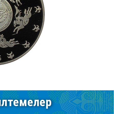
лтемелер