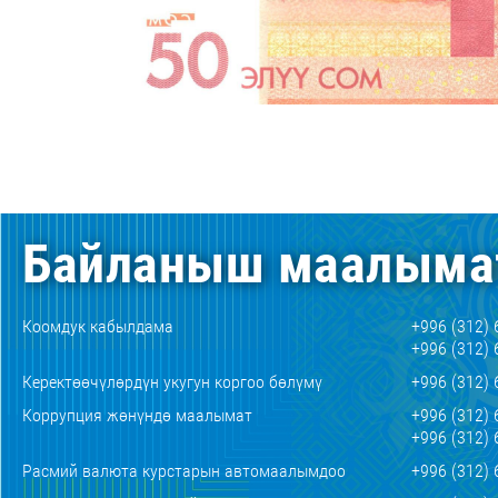
Байланыш маалыма
Коомдук кабылдама
+996 (312) 
+996 (312) 
Керектөөчүлөрдүн укугун коргоо бөлүмү
+996 (312) 
Коррупция жөнүндө маалымат
+996 (312) 
+996 (312) 
Расмий валюта курстарын автомаалымдоо
+996 (312) 