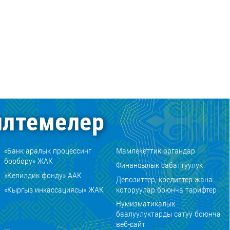
лтемелер
«Банк аралык процессинг
Мамлекеттик органдар
борбору» ЖАК
Финансылык сабаттуулук
«Кепилдик фонду» ААК
Депозиттер, кредиттер жана
«Кыргыз инкассациясы» ЖАК
которуулар боюнча тарифтер
Нумизматикалык
баалуулуктарды сатуу боюнча
веб-сайт