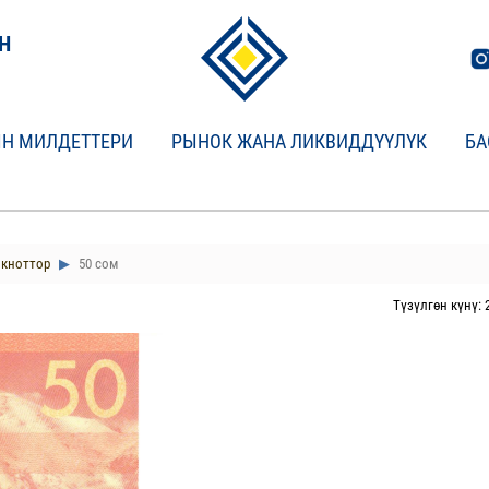
Н
Н МИЛДЕТТЕРИ
РЫНОК ЖАНА ЛИКВИДДҮҮЛҮК
БА
кноттор
50 сом
Түзүлгөн күнү: 