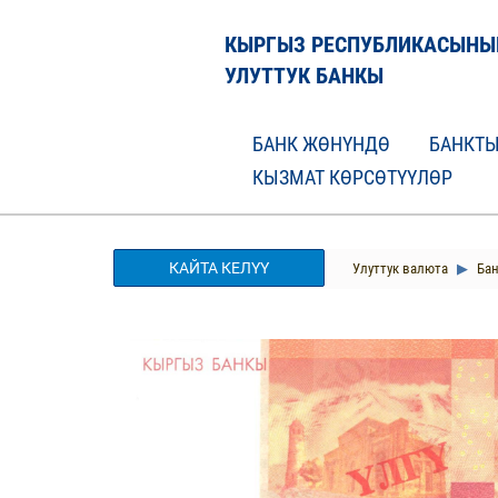
КЫРГЫЗ РЕСПУБЛИКАСЫНЫ
УЛУТТУК БАНКЫ
БАНК ЖӨНҮНДӨ
БАНКТЫ
КЫЗМАТ КӨРСӨТҮҮЛӨР
КАЙТА КЕЛҮҮ
Улуттук валюта
Бан