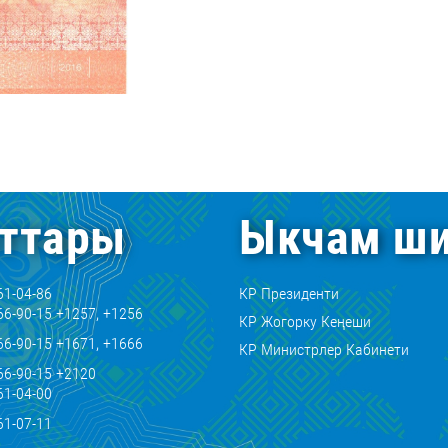
ттары
Ыкчам ши
61-04-86
КР Президенти
66-90-15 +1257, +1256
КР Жогорку Кеңеши
66-90-15 +1671, +1666
КР Министрлер Кабинети
66-90-15 +2120
61-04-00
61-07-11