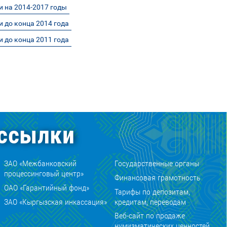
 на 2014-2017 годы
 до конца 2014 года
 до конца 2011 года
ссылки
ЗАО «Межбанковский
Государственные органы
процессинговый центр»
Финансовая грамотность
ОАО «Гарантийный фонд»
Тарифы по депозитам,
ЗАО «Кыргызская инкассация»
кредитам, переводам
Веб-сайт по продаже
нумизматических ценностей