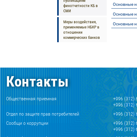
публикациям
Основные н
финотчетности КБ в
СМИ
Основные н
Меры воздействия,
Основные н
применяемые НБКР в
отношении
коммерческих банков
Контакты
Общественная приемная
+996 (312) 
+996 (312) 
Отдел по защите прав потребителей
+996 (312) 
Сообщи о коррупции
+996 (312) 
+996 (312) 