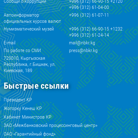
Сообщи о коррупции
+996 (312) 66-90-15 +2120
+996 (312) 61-04-00
Автоинформатор
+996 (312) 61-07-11
официальных курсов валют
Нумизматический музей
+996 (312) 66-90-15 +1232
+996 (312) 61-24-14
E-mail
mail@nbkr.kg
По работе со СМИ
press@nbkr.kg
720010, Кыргызская
Республика, г.Бишкек, ул.
Киевская, 189
Быстрые ссылки
Президент КР
Жогорку Кенеш КР
Кабинет Министров КР
ЗАО «Межбанковский процессинговый центр»
ОАО «Гарантийный фонд»