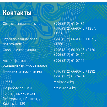
Контакты
Общественная приемная
+996 (312) 61-04-86
+996 (312) 66-90-15 +1257,
+1256
Отдел по защите прав
+996 (312) 66-90-15 +1671,
потребителей
+1666
Сообщи о коррупции
+996 (312) 66-90-15 +2120
+996 (312) 61-04-00
Автоинформатор
+996 (312) 61-07-11
официальных курсов валют
Нумизматический музей
+996 (312) 66-90-15 +1232
+996 (312) 61-24-14
E-mail
mail@nbkr.kg
По работе со СМИ
press@nbkr.kg
720010, Кыргызская
Республика, г.Бишкек, ул.
Киевская, 189