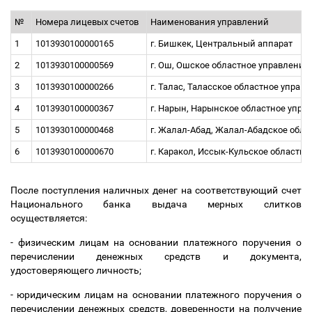
№
Номера лицевых счетов
Наименования управлений
1
1013930100000165
г. Бишкек, Центральный аппарат
2
1013930100000569
г. Ош, Ошское областное управлени
3
1013930100000266
г. Талас, Таласское областное упра
4
1013930100000367
г. Нарын, Нарынское областное упр
5
1013930100000468
г. Жалал-Абад, Жалал-Абадское обл
6
1013930100000670
г. Каракол, Иссык-Кульское областн
После поступления наличных денег на соответствующий счет
Национального банка выдача мерных слитков
осуществляется:
- физическим лицам на основании платежного поручения о
перечислении денежных средств и документа,
удостоверяющего личность;
- юридическим лицам на основании платежного поручения о
перечислении денежных средств, доверенности на получение