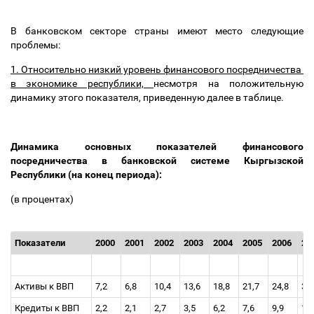
В банковском секторе страны имеют место следующие
проблемы:
1. Относительно низкий уровень финансового посредничества
в экономике республики,
несмотря на положительную
динамику этого показателя, приведенную далее в таблице.
Динамика основных показателей финансового
посредничества в банковской системе Кыргызской
Республики (на конец периода):
(в процентах)
Показатели
2000
2001
2002
2003
2004
2005
2006
20
Активы к ВВП
7,2
6,8
10,4
13,6
18,8
21,7
24,8
30
Кредиты к ВВП
2,2
2,1
2,7
3,5
6,2
7,6
9,9
14