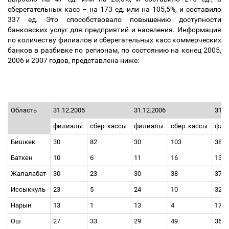
сберегательных касс
–
на 173 ед. или на 105,5%, и составило
337 ед. Это способствовало повышению доступности
банковских услуг для предприятий и населения. Информация
по количеству филиалов и сберегательных касс коммерческих
банков в разбивке по регионам, по состоянию на конец 2005,
2006 и 2007 годов, представлена ниже:
Область
31.12.2005
31.12.2006
31.1
филиалы
сбер. кассы
филиалы
сбер. кассы
фил
Бишкек
30
82
30
103
38
Баткен
10
6
11
16
13
Жалалабат
30
23
30
38
37
Иссыккуль
23
5
24
10
32
Нарын
13
1
13
4
17
Ош
27
33
29
49
36