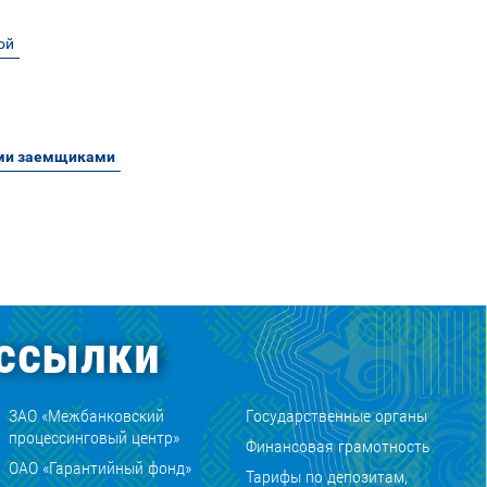
ой
ыми заемщиками
ссылки
ЗАО «Межбанковский
Государственные органы
процессинговый центр»
Финансовая грамотность
ОАО «Гарантийный фонд»
Тарифы по депозитам,