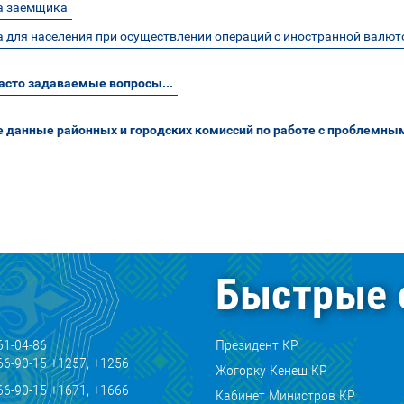
а заемщика
 для населения при осуществлении операций с иностранной валют
асто задаваемые вопросы...
 данные районных и городских комиссий по работе с проблемн
Быстрые 
61-04-86
Президент КР
66-90-15 +1257, +1256
Жогорку Кенеш КР
66-90-15 +1671, +1666
Кабинет Министров КР