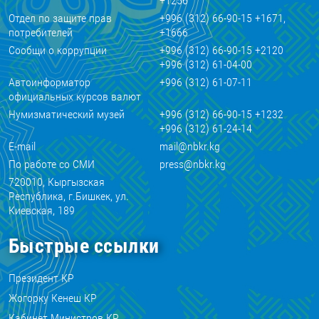
+1256
Отдел по защите прав
+996 (312) 66-90-15 +1671,
потребителей
+1666
Сообщи о коррупции
+996 (312) 66-90-15 +2120
+996 (312) 61-04-00
Автоинформатор
+996 (312) 61-07-11
официальных курсов валют
Нумизматический музей
+996 (312) 66-90-15 +1232
+996 (312) 61-24-14
E-mail
mail@nbkr.kg
По работе со СМИ
press@nbkr.kg
720010, Кыргызская
Республика, г.Бишкек, ул.
Киевская, 189
Быстрые ссылки
Президент КР
Жогорку Кенеш КР
Кабинет Министров КР