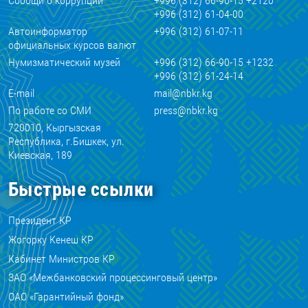
Сообщи о коррупции
+996 (312) 66-90-15 +2120
+996 (312) 61-04-00
Автоинформатор
+996 (312) 61-07-11
официальных курсов валют
Нумизматический музей
+996 (312) 66-90-15 +1232
+996 (312) 61-24-14
E-mail
mail@nbkr.kg
По работе со СМИ
press@nbkr.kg
720010, Кыргызская
Республика, г.Бишкек, ул.
Киевская, 189
Быстрые ссылки
Президент КР
Жогорку Кенеш КР
Кабинет Министров КР
ЗАО «Межбанковский процессинговый центр»
ОАО «Гарантийный фонд»