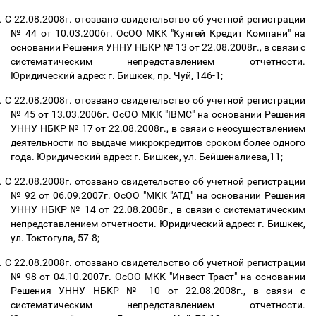
.
С 22.08.2008г. отозвано свидетельство об учетной регистрации
№ 44 от 10.03.2006г. ОсОО МКК "Кунгей Кредит Компани" на
основании Решения УННУ НБКР № 13 от 22.08.2008г., в связи с
систематическим непредставлением отчетности.
Юридический адрес: г. Бишкек, пр. Чуй, 146-1;
.
С 22.08.2008г. отозвано свидетельство об учетной регистрации
№ 45 от 13.03.2006г. ОсОО МКК "IBMC" на основании Решения
УННУ НБКР № 17 от 22.08.2008г., в связи с неосуществлением
деятельности по выдаче микрокредитов сроком более одного
года. Юридический адрес: г. Бишкек, ул. Бейшеналиева,11;
.
С 22.08.2008г. отозвано свидетельство об учетной регистрации
№ 92 от 06.09.2007г. ОсОО "МКК "АТД" на основании Решения
УННУ НБКР № 14 от 22.08.2008г., в связи с систематическим
непредставлением отчетности. Юридический адрес: г. Бишкек,
ул. Токтогула, 57-8;
.
С 22.08.2008г. отозвано свидетельство об учетной регистрации
№ 98 от 04.10.2007г. ОсОО МКК "Инвест Траст" на основании
Решения УННУ НБКР № 10 от 22.08.2008г., в связи с
систематическим непредставлением отчетности.