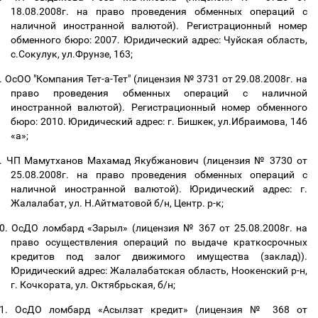
18.08.2008г. на право проведения обменных операций с
наличной иностранной валютой). Регистрационный номер
обменного бюро: 2007. Юридический адрес: Чуйская область,
с.Сокулук, ул.Фрунзе, 163;
.
ОсОО "Компания Тет-а-Тет" (лицензия № 3731 от 29.08.2008г. на
право проведения обменных операций с наличной
иностранной валютой). Регистрационный номер обменного
бюро: 2010. Юридический адрес: г. Бишкек, ул.Ибраимова, 146
«а»;
.
ЧП Мамутханов Махамад Якубжанович (лицензия № 3730 от
25.08.2008г. на право проведения обменных операций с
наличной иностранной валютой). Юридический адрес: г.
Жалалабат, ул. Н.Айтматовой б/н, Центр. р-к;
0.
ОсДО ломбард «Зарыл» (лицензия № 367 от 25.08.2008г. на
право осуществления операций по выдаче краткосрочных
кредитов под залог движимого имущества (заклад)).
Юридический адрес: Жалалабатская область, Ноокенский р-н,
г. Кочкората, ул. Октябрьская, б/н;
1.
ОсДО ломбард «Асылзат кредит» (лицензия № 368 от