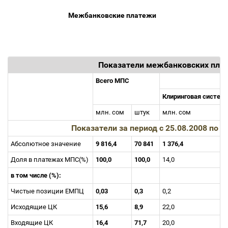
Межбанковские платежи
Показатели межбанковских пла
Всего МПС
Клиринговая систем
млн. сом
штук
млн. сом
Показатели за период с 25.08.2008 по 
Абсолютное значение
9 816,4
70 841
1 376,4
Доля в платежах МПС(%)
100,0
100,0
14,0
в том числе (%):
Чистые позиции ЕМПЦ
0,03
0,3
0,2
Исходящие ЦК
15,6
8,9
22,0
Входящие ЦК
16,4
71,7
20,0