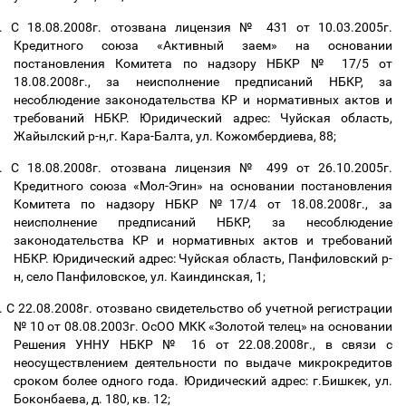
.
С 18.08.2008г. отозвана лицензия № 431 от 10.03.2005г.
Кредитного союза «Активный заем» на основании
постановления Комитета по надзору НБКР № 17/5 от
18.08.2008г., за неисполнение предписаний НБКР, за
несоблюдение законодательства КР и нормативных актов и
требований НБКР. Юридический адрес: Чуйская область,
Жайылский р-н,г. Кара-Балта, ул. Кожомбердиева, 88;
.
С 18.08.2008г. отозвана лицензия № 499 от 26.10.2005г.
Кредитного союза «Мол-Эгин» на основании постановления
Комитета по надзору НБКР №17/4 от 18.08.2008г., за
неисполнение предписаний НБКР, за несоблюдение
законодательства КР и нормативных актов и требований
НБКР. Юридический адрес: Чуйская область, Панфиловский р-
н, село Панфиловское, ул. Каиндинская, 1;
.
С 22.08.2008г. отозвано свидетельство об учетной регистрации
№ 10 от 08.08.2003г. ОсОО МКК «Золотой телец» на основании
Решения УННУ НБКР № 16 от 22.08.2008г., в связи с
неосуществлением деятельности по выдаче микрокредитов
сроком более одного года. Юридический адрес: г.Бишкек, ул.
Боконбаева, д. 180, кв. 12;