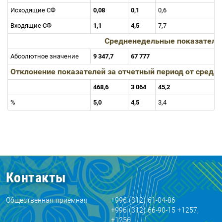
Исходящие СФ
0,08
0,1
0,6
Входящие СФ
1,1
4,5
7,7
Средненедельные показатели
Абсолютное значение
9 347,7
67 777
Отклонение показателей за отчетный период от сред
468,6
3 064
45,2
%
5,0
4,5
3,4
Контакты
Общественная приемная
+996 (312) 61-04-86
+996 (312) 66-90-15 +1257,
+1256