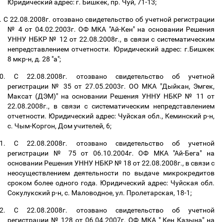
Юридический адрес: г. Бишкек, пр. Чуй, 71-13;
.
С 22.08.2008г. отозвано свидетельство об учетной регистрации
№ 4 от 04.02.2003г. ОФ МКА "Ай-Кен" на основании Решения
УННУ НБКР № 12 от 22.08.2008г., в связи с систематическим
непредставлением отчетности. Юридический адрес: г.Бишкек
8 мкр-н, д. 28 "а";
0.
С 22.08.2008г. отозвано свидетельство об учетной
регистрации № 35 от 27.05.2003г. ОО МКА "Дыйкан, Эмгек,
Максат (ДЭМ)" на основании Решения УННУ НБКР № 11 от
22.08.2008г., в связи с систематическим непредставлением
отчетности. Юридический адрес: Чуйская обл., Кеминский р-н,
с. Чым-Коргон, Дом учителей, 6;
1.
С 22.08.2008г. отозвано свидетельство об учетной
регистрации № 75 от 06.10.2004г. ОФ МКА "Ай-Бега" на
основании Решения УННУ НБКР № 18 от 22.08.2008г., в связи с
неосуществлением деятельности по выдаче микрокредитов
сроком более одного года. Юридический адрес: Чуйская обл.
Сокулукский р-н, с. Маловодное, ул. Пролетарская, 18-1;
2.
С 22.08.2008г. отозвано свидетельство об учетной
регистрации № 128 от 06.04.2007г. ОФ МКА " Кен Казына" на