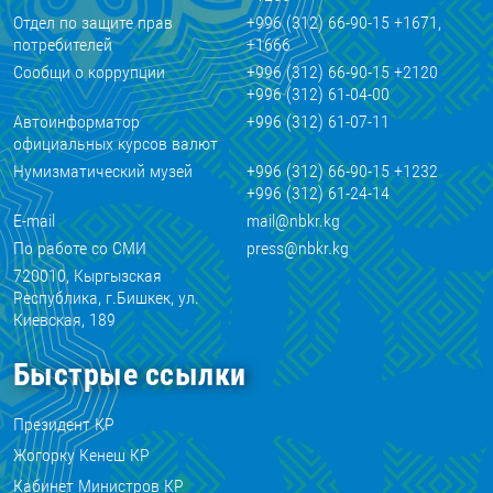
Отдел по защите прав
+996 (312) 66-90-15 +1671,
потребителей
+1666
Сообщи о коррупции
+996 (312) 66-90-15 +2120
+996 (312) 61-04-00
Автоинформатор
+996 (312) 61-07-11
официальных курсов валют
Нумизматический музей
+996 (312) 66-90-15 +1232
+996 (312) 61-24-14
E-mail
mail@nbkr.kg
По работе со СМИ
press@nbkr.kg
720010, Кыргызская
Республика, г.Бишкек, ул.
Киевская, 189
Быстрые ссылки
Президент КР
Жогорку Кенеш КР
Кабинет Министров КР