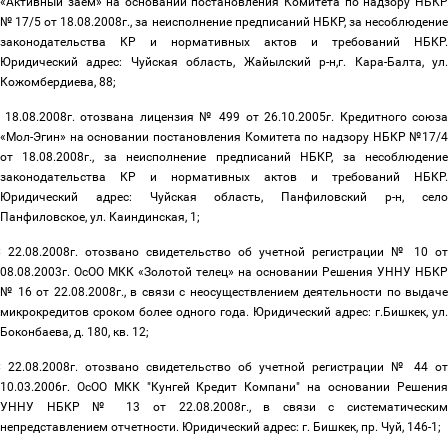
«Активный заем» на основании постановления Комитета по надзору НБКР
№ 17/5 от 18.08.2008г., за неисполнение предписаний НБКР, за несоблюдение
законодательства КР и нормативных актов и требований НБКР.
Юридический адрес: Чуйская область, Жайылский р-н,г. Кара-Балта, ул.
Кожомбердиева, 88;
 18.08.2008г. отозвана лицензия № 499 от 26.10.2005г. Кредитного союз
«Мол-Эгин» на основании постановления Комитета по надзору НБКР №17/4
от 18.08.2008г., за неисполнение предписаний НБКР, за несоблюдение
законодательства КР и нормативных актов и требований НБКР.
Юридический адрес: Чуйская область, Панфиловский р-н, село
Панфиловское, ул. Каиндинская, 1;
 22.08.2008г. отозвано свидетельство об учетной регистрации № 10 от
08.08.2003г. ОсОО МКК «Золотой телец» на основании Решения УННУ НБКР
№ 16 от 22.08.2008г., в связи с неосуществлением деятельности по выдаче
микрокредитов сроком более одного года. Юридический адрес: г.Бишкек, ул.
Боконбаева, д. 180, кв. 12;
 22.08.2008г. отозвано свидетельство об учетной регистрации № 44 от
10.03.2006г. ОсОО МКК "Кунгей Кредит Компани" на основании Решения
УННУ НБКР № 13 от 22.08.2008г., в связи с систематическим
непредставлением отчетности. Юридический адрес: г. Бишкек, пр. Чуй, 146-1;