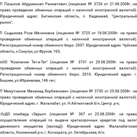
П Пазылов Абдуманнап Рахматович (лицензия № 3726 от 21.08.2008г. н
право проведения обменных операций с наличной иностранной валютой).
Юридический адрес: Баткенская область, п. Кадамжай, "Центральный
рынок";
П Сыдыкова Роза Мачиновна (лицензия № 3725 от 18.08.2008г. на прав
проведения обменных операций с наличной иностранной валютой).
Регистрационный номер обменного бюро: 2007. Юридический адрес: Чуйская
область, с.Сокулук, ул.Фрунзе, 163;
ОсОО "Компания Тет-а-Тет" (лицензия № 3731 от 29.08.2008г. на прав
проведения обменных операций с наличной иностранной валютой).
Регистрационный номер обменного бюро: 2010. Юридический адрес: г.
Бишкек, ул.Ибраимова, 146 «а»;
П Мамутханов Махамад Якубжанович (лицензия № 3730 от 25.08.2008г. н
право проведения обменных операций с наличной иностранной валютой).
Юридический адрес: г. Жалалабат, ул. Н.Айтматовой б/н, Центр. р-к;
ОсДО ломбард «Зарыл» (лицензия № 367 от 25.08.2008г. на прав
осуществления операций по выдаче краткосрочных кредитов под залог
движимого имущества (заклад)). Юридический адрес: Жалалабатская
область, Ноокенский р-н, г. Кочкората, ул. Октябрьская, б/н;