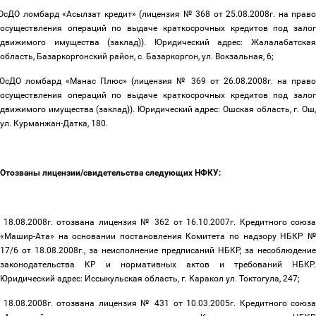
ОсДО ломбард «Асылзат кредит» (лицензия № 368 от 25.08.2008г. на прав
осуществления операций по выдаче краткосрочных кредитов под залог
движимого имущества (заклад)). Юридический адрес: Жалалабатская
область, Базаркоргонский район, с. Базаркоргон, ул. Вокзальная, 6;
ОсДО ломбард «Манас Плюс» (лицензия № 369 от 26.08.2008г. на право
осуществления операций по выдаче краткосрочных кредитов под залог
движимого имущества (заклад)). Юридический адрес: Ошская область, г. Ош,
ул. Курманжан-Датка, 180.
Отозваны лицензии/свидетельства следующих НФКУ:
 18.08.2008г. отозвана лицензия № 362 от 16.10.2007г. Кредитного союз
«Машир-Ата» на основании постановления Комитета по надзору НБКР №
17/6 от 18.08.2008г., за неисполнение предписаний НБКР, за несоблюдение
законодательства КР и нормативных актов и требований НБКР.
Юридический адрес: Иссыкульская область, г. Каракол ул. Токтогула, 247;
 18.08.2008г. отозвана лицензия № 431 от 10.03.2005г. Кредитного союз