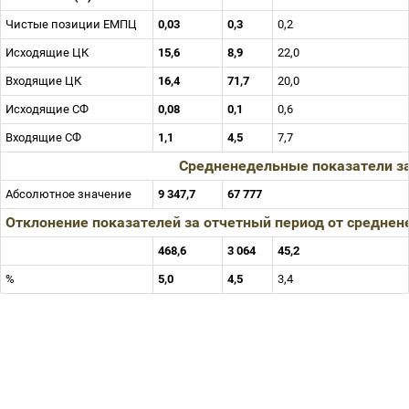
Чистые позиции ЕМПЦ
0,03
0,3
0,2
Исходящие ЦК
15,6
8,9
22,0
Входящие ЦК
16,4
71,7
20,0
Исходящие СФ
0,08
0,1
0,6
Входящие СФ
1,1
4,5
7,7
Средненедельные показатели з
Абсолютное значение
9 347,7
67 777
Отклонение показателей за отчетный период от средне
468,6
3 064
45,2
%
5,0
4,5
3,4