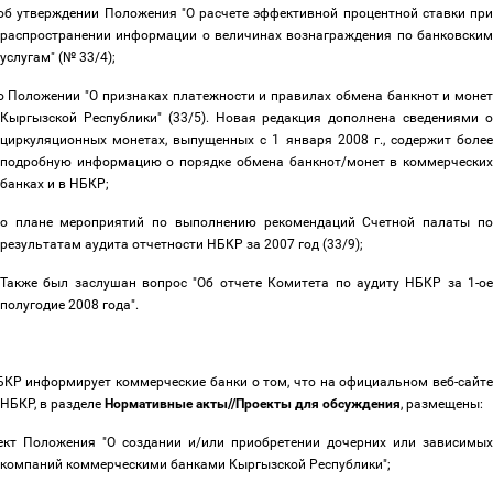
об утверждении Положения "О расчете эффективной процентной ставки пр
распространении информации о величинах вознаграждения по банковским
услугам" (№ 33/4);
о Положении "О признаках платежности и правилах обмена банкнот и моне
Кыргызской Республики" (33/5). Новая редакция дополнена сведениями о
циркуляционных монетах, выпущенных с 1 января 2008 г., содержит более
подробную информацию о порядке обмена банкнот/монет в коммерческих
банках и в НБКР;
о плане мероприятий по выполнению рекомендаций Счетной палаты п
результатам аудита отчетности НБКР за 2007 год (33/9);
Также был заслушан вопрос "Об отчете Комитета по аудиту НБКР за 1-ое
полугодие 2008 года".
КР информирует коммерческие банки о том, что на официальном веб-сайт
НБКР, в разделе
Нормативные акты//Проекты для обсуждения
, размещены:
ект Положения "О создании и/или приобретении дочерних или зависимых
компаний коммерческими банками Кыргызской Республики";