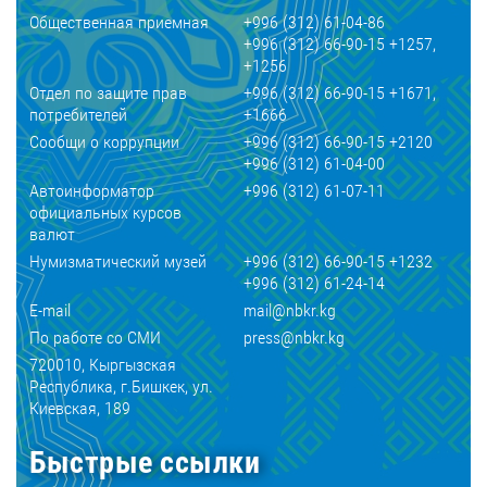
Общественная приемная
+996 (312) 61-04-86
+996 (312) 66-90-15 +1257,
+1256
Отдел по защите прав
+996 (312) 66-90-15 +1671,
потребителей
+1666
Сообщи о коррупции
+996 (312) 66-90-15 +2120
+996 (312) 61-04-00
Автоинформатор
+996 (312) 61-07-11
официальных курсов
валют
Нумизматический музей
+996 (312) 66-90-15 +1232
+996 (312) 61-24-14
E-mail
mail@nbkr.kg
По работе со СМИ
press@nbkr.kg
720010, Кыргызская
Республика, г.Бишкек, ул.
Киевская, 189
Быстрые ссылки