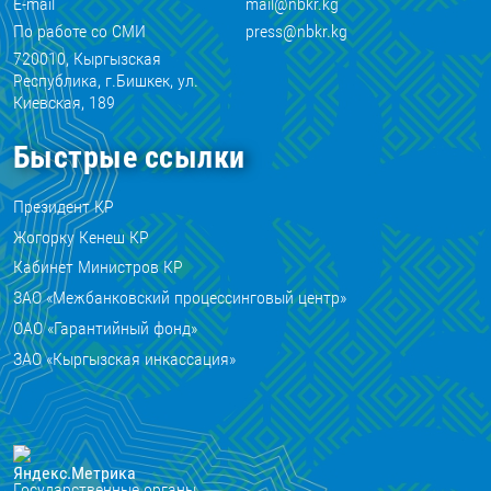
E-mail
mail@nbkr.kg
По работе со СМИ
press@nbkr.kg
720010, Кыргызская
Республика, г.Бишкек, ул.
Киевская, 189
Быстрые ссылки
Президент КР
Жогорку Кенеш КР
Кабинет Министров КР
ЗАО «Межбанковский процессинговый центр»
ОАО «Гарантийный фонд»
ЗАО «Кыргызская инкассация»
Государственные органы