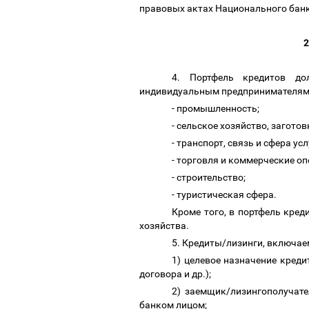
правовых актах Национального банк
2
4. Портфель кредитов до
индивидуальным предпринимателям,
- промышленность;
- сельское хозяйство, загото
- транспорт, связь и сфера усл
- торговля и коммерческие о
- строительство;
- туриcтическая сфера.
Кроме того, в портфель кре
хозяйства.
5. Кредиты/лизинги, включа
1) целевое назначение кред
договора и др.);
2) заемщик/лизингополучат
банком лицом;