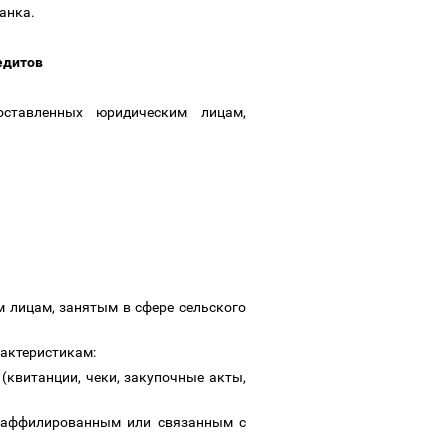
банка
.
редитов
оставленных юридическим лицам,
м лицам, занятым в сфере сельского
рактеристикам:
(квитанции, чеки, закупочные акты,
я аффилированным или связанным с