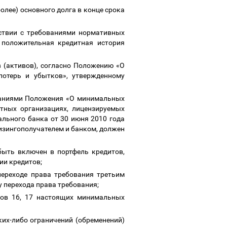
олее) основного долга в конце срока
тствии с требованиями нормативных
 положительная кредитная история
в (активов), согласно Положению «О
потерь и убытков», утвержденному
ованиями Положения «О минимальных
тных организациях, лицензируемых
льного банка от 30 июня 2010 года
изингополучателем и банком, должен
быть включен в портфель кредитов,
нии кредитов;
переходе права требования третьим
у перехода права требования;
тов 16, 17 настоящих минимальных
их-либо ограничений (обременений)