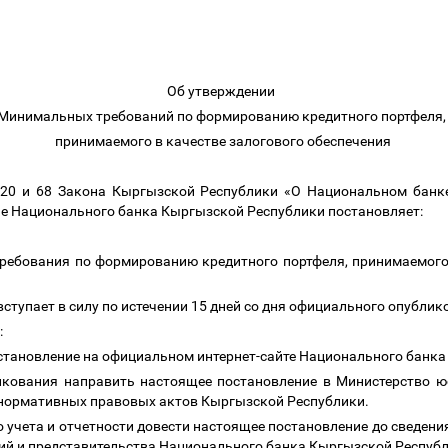
Об утверждении
Минимальных требований по формированию кредитного портфеля
принимаемого в качестве залогового обеспечения
 20 и 68 Закона Кыргызской Республики «О Национальном банк
ие Национального банка Кыргызской Республики постановляет:
ребования по формированию кредитного портфеля, принимаемого 
вступает в силу по истечении 15 дней со дня официального опубли
:
становление на официальном интернет-сайте Национального банк
икования направить настоящее постановление в Министерство 
 нормативных правовых актов Кыргызской Республики.
о учета и отчетности довести настоящее постановление до сведен
ий и представительства Национального банка Кыргызской Республ