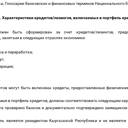
а, Г
лоссарии банковских и финансовых терминов Национального 
. Характеристики кредитов/лизингов, включаемых в портфель к
лжен быть сформирован за счет кредитов/лизингов, пред
 занятым в следующих отраслях экономики:
вка и переработка;
уг;
перации;
дитов могут быть включены кредиты, предоставленные физически
емые в портфель кредитов, должны соответствовать следующим ха
ита проверено банком и документально подтверждено заемщиком 
ель является резидентом Кыргызской Республики и не являетс