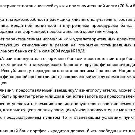
матривает погашение всей суммы или значительной части (70 % и б
ка платежеспособности заемщика /лизингополучателя в соотве
нка, кредитной политикой и внутренними процедурами банка,
ерждена информацией, предоставленной кредитным бюро;
вует характеристикам нормальных и удовлетворительных кредито
ствующих отчислениях в резерв на покрытие потенциальных 
льного банка от 21 июля 2004 года №18/3;
а/лизингополучателя оформлено банком в соответствии с треб
тным риском в коммерческих банках и других финансово-креди
еспублики», утвержденного постановлением Правления Национа
о финансовой аренде (лизинге), заключенный между заемщиком/л
щее:
т/лизинг, предоставляемый заемщику/лизингополучателю, может 
т быть приняты третьим лицом в качестве залога при предоставле
менно уведомить заемщика/лизингополучателя о состоявшемся 
ях, которые существовали у заемщика/лизингополучателя к момент
ом, предусмотренным пунктом 15 и отвечающим условиям пунк
нальный банк портфель кредитов должен быть свободным от как