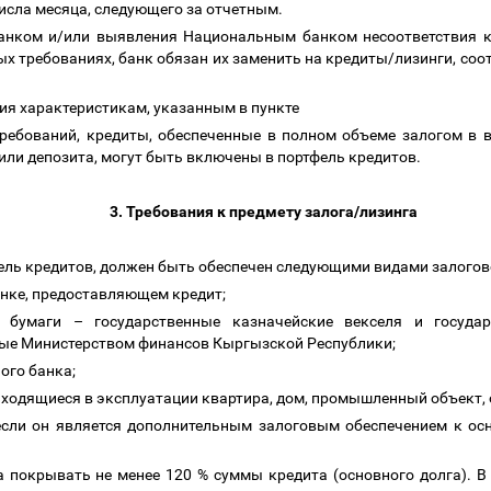
числа месяца, следующего за отчетным.
банком и/или выявления Национальным банком несоответствия к
х требованиях, банк обязан их заменить на кредиты/лизинги, с
вия характеристикам, указанным в пункте
ребований
, кредиты, обеспеченные в полном объеме залогом в 
или депозита, могут быть включены в портфель кредитов.
3. Требования к предмету залога/лизинга
фель кредитов, должен быть обеспечен следующими видами залогов
анке, предоставляющем кредит;
ые бумаги
–
государственные казначейские векселя и государ
ые Министерством финансов Кыргызской Республики;
ного банка;
ходящиеся в эксплуатации квартира, дом, промышленный объект, 
, если он является дополнительным залоговым обеспечением к о
 покрывать не менее 120 % суммы кредита (основного долга). В с