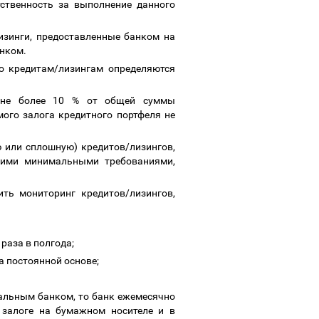
тственность за выполнение данного
зинги, предоставленные банком на
анком.
о кредитам/лизингам определяются
ь не более 10 % от общей суммы
ого залога кредитного портфеля не
 или сплошную) кредитов/лизингов,
щими м
инимальными требованиями
,
ть мониторинг кредитов/лизингов,
 раза в полгода;
а постоянной основе;
нальным банком, то банк ежемесячно
 залоге на бумажном носителе и в