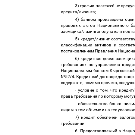
3) график платежей не предус
кредита/лизинга;
4) банком произведена оцен
правовых актов Национального ба
заемщика/лизингополучателя подтв
5) кредит/лизинг соответст
классификации активов и соответ
постановлением Правления Национа
6) кредитное досье заемщик
требованиях по управлению креди
Национальным банком Кыргызской Р
№52/4. Кредитный договор/договор 
содержать, помимо прочего, следую
- условие о том, что креди
права требования по которому могу
- обязательство банка пись
лицам в том объеме и на тех услови
7) кредит обеспечен залог
требований.
6. Предоставляемый в Нацио