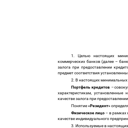
1. Целью настоящих
мини
коммерческих банков (далее
–
банк
залога при предоставлении креди
предмет соответствия установленн
2. В настоящих
минимальных
Портфель кредитов
–
совоку
характеристикам, установленные
качестве залога при предоставлени
Понятие
«Резидент»
определя
Физическое лицо
–
в рамках
качестве индивидуального предприн
3. Используемые в настоящи