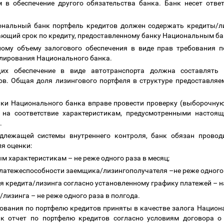
 в обеспечение другого обязательства банка. Банк несет отве
ональный банк портфель кредитов должен содержать кредиты/ли
ающий срок по кредиту, предоставленному банку Национальным б
ному объему залогового обеспечения в виде прав требования п
улирования Национального банка.
щих обеспечение в виде автотранспорта должна составлят
ов. Общая доля лизингового портфеля в структуре предоставляем
ки Национального банка вправе провести проверку (выборочную
 на соответствие характеристикам, предусмотренными настоя
я.
адлежащей системы внутреннего контроля, банк обязан проводи
ля оценки:
ным характеристикам
–
не реже одного раза в месяц;
 платежеспособности заемщика/лизингополучателя
–
не реже одного
я кредита/лизинга согласно установленному графику платежей
–
н
а/лизинга
–
не реже одного раза в полгода.
ебования по портфелю кредитов приняты в качестве залога Нацио
к отчет по портфелю кредитов согласно условиям договора о