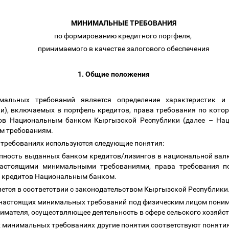
МИНИМАЛЬНЫЕ ТРЕБОВАНИЯ
по формированию кредитного портфеля,
принимаемого в качестве залогового обеспечения
1. Общие положения
мальных требований
является определение характеристик и
и), включаемых в портфель кредитов, права требования по кото
тов Национальным банком Кыргызской Республики (далее
–
Нац
ым требованиям.
 требованиях
используются следующие понятия:
пность выданных банком кредитов/лизингов в национальной вал
 настоящими
минимальными требованиями
, права требования 
и кредитов Национальным банком.
ется в соответствии с законодательством Кыргызской Республики
 настоящих
минимальных требований
под физическим лицом понима
имателя, осуществляющее деятельность в сфере сельского хозяйс
х
минимальных требованиях
другие понятия соответствуют понят