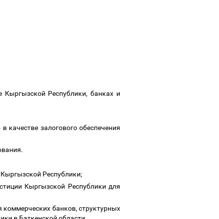
,
е Кыргызской Республики, банках и
в качестве залогового обеспечения
кования.
а Кыргызской Республики;
юстиции Кыргызской Республики для
ия коммерческих банков, структурных
ики в Баткенской области.