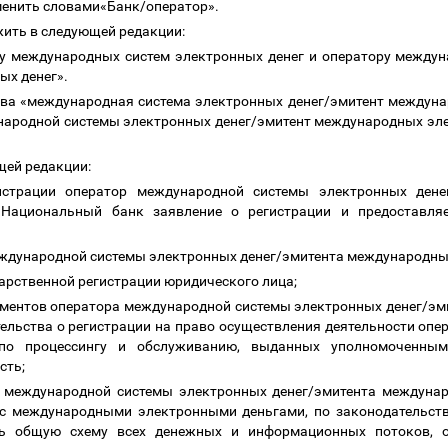
заменить словами«Банк/оператор».
жить в следующей редакции:
нту международных систем электронных денег и оператору между
ых денег».
слова «международная система электронных денег/эмитент междун
народной системы электронных денег/эмитент международных эле
ющей редакции:
истрации оператор международной системы электронных дене
 Национальный банк заявление о регистрации и предоставля
еждународной системы электронных денег/эмитента международны
ударственной регистрации юридического лица;
ументов оператора международной системы электронных денег/э
тельства о регистрации на право осуществления деятельности опе
 по процессингу и обслуживанию, выданных уполномоченным
сть;
а международной системы электронных денег/эмитента междунар
 с международными электронными деньгами, по законодательств
 общую схему всех денежных и информационных потоков, о