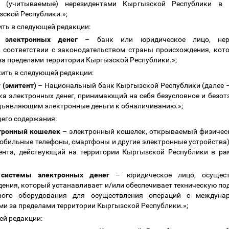
 (учитываемые) нерезидентами Кыргызской Республики в 
зской Республики.»;
ить в следующей редакции:
 электронных денег
–
банк или юридическое лицо, нере
 соответствии с законодательством страны происхождения, кото
а пределами территории Кыргызской Республики.»;
жить в следующей редакции:
 (эмитент)
–
Национальный банк Кыргызской Республики (далее
а электронных денег, принимающий на себя безусловное и безот
едъявляющим электронные деньги к обналичиванию.»;
его содержания:
тронный кошелек
–
электронный кошелек, открываемый физическ
бильные телефоны, смартфоны и другие электронные устройства)
ента, действующий на территории Кыргызской Республики в ра
системы электронных денег
–
юридическое лицо, осущест
ения, который устанавливает и/или обеспечивает техническую п
евого оборудования для осуществления операций с междун
и за пределами территории Кыргызской Республики.»;
ей редакции: