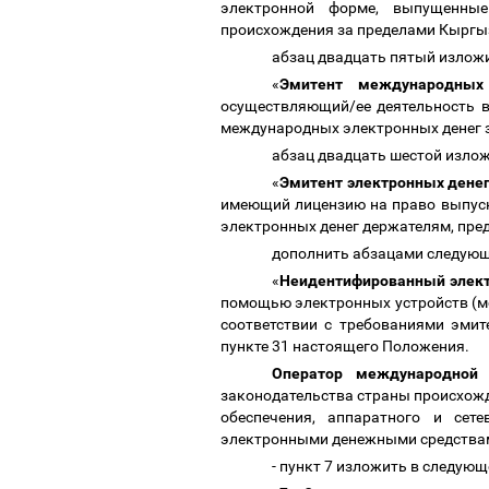
электронной форме, выпущенные
происхождения за пределами Кыргы
абзац двадцать пятый излож
«
Эмитент международных
осуществляющий/ее деятельность в
международных электронных денег з
абзац двадцать шестой изло
«
Эмитент электронных денег
имеющий лицензию на право выпуск
электронных денег держателям, пр
дополнить абзацами следующ
«
Неидентифированный элек
помощью электронных устройств (мо
соответствии с требованиями эмит
пункте 31 настоящего Положения.
Оператор международной 
законодательства страны происхожд
обеспечения, аппаратного и сет
электронными денежными средствам
-
пункт 7 изложить в следующ