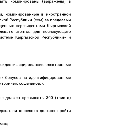
 быть номинированы (выражены) в
и, номинированные в иностранной
кой Республики (сом) за пределами
ущенных нерезидентами Кыргызской
лекать агентов для последующего
истеме Кыргызской Республики» и
а неидентифицированные электронные
ых бонусов на идентифицированные
ектронных кошельков.»;
не должен превышать 300 (триста)
держатели кошелька должны пройти
рмах;