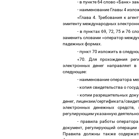
- в пункте 64 слово «Банк» 
-
наименование Главы 4 изло
«Глава 4. Требования к аге
эмитенту международных электронн
-
в пунктах 69, 72, 75 и 76 
заменить словами «оператор между
падежных формах.
- пункт 70 изложить в следу
«70. Для прохождения рег
электронных денег направляет в
следующее:
- наименование оператора м
- копия свидетельства о гос
- копии разрешительных док
денег, лицензии/сертификата/свиде
электронных денежных средств,
регулирующим указанную деятельно
- правила работы оператор
документ, регулирующий операции
Правила должны также содержать