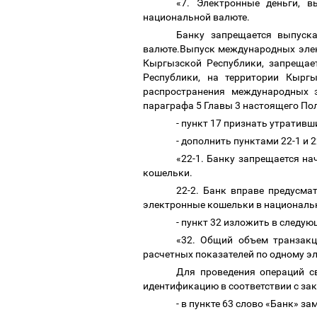
«7. Электронные деньги, 
национальной валюте.
Банку запрещается выпуск
валюте.Выпуск международных элек
Кыргызской Республики, запрещае
Республики, на территории Кырг
распространения международных 
параграфа 5 Главы 3 настоящего По
-
пункт 17 признать утративш
- дополнить пунктами 22-1 и 
«22-1. Банку запрещается н
кошельки.
22-2. Банк вправе предусм
электронные кошельки в национальн
- пункт 32 изложить в следу
«32. Общий объем транзакц
расчетных показателей по одному э
Для проведения операций с
идентификацию в соответствии с за
- в пункте 63 слово «Банк» 