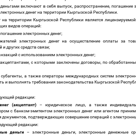
 деньгами включают в себя выпуск, распространение, погашение 
электронных денег на территории Кыргызской Республики.
г на территории Кыргызской Республики является лицензируемой
щих видов операций:
и погашение электронных денег;
жателей электронных денег на осуществление оплаты за тов
 и других средств связи;
ранзакций с использованием электронных денег;
с акцептантами, с которыми заключены договоры, по обработанны
ы, субагенты, а также операторы международных систем электро
ть и выполнять требования законодательства Кыргызской Респуб
едующей редакции:
нег (акцептант)
–
юридическое лицо, а также индивидуаль
ором с банком-эмитентом электронных денег или агентом приним
ем документов, подтверждающих совершение операций с электронн
ледующей редакции:
нные деньги
–
электронные деньги, электронные денежные сре