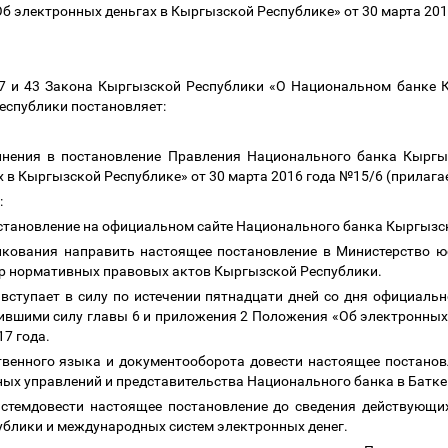
б электронных деньгах в Кыргызской Республике» от 30 марта 201
 7 и 43 Закона Кыргызской Республики «О Национальном банке 
еспублики постановляет:
олнения в постановление Правления Национального банка Кыргы
 в Кыргызской Республике» от 30 марта 2016 года №15/6 (прилага
:
остановление на официальном сайте Национального банка Кыргызс
икования направить настоящее постановление в Министерство 
тр нормативных правовых актов Кыргызской Республики.
 вступает в силу по истечении пятнадцати дней со дня официаль
ившими силу главы 6 и приложения 2 Положения «Об электронных
17 года.
ственного языка и документооборота довести настоящее постано
ных управлений и представительства Национального банка в Батке
стемдовести настоящее постановление до сведения действующи
ублики и международных систем электронных денег.