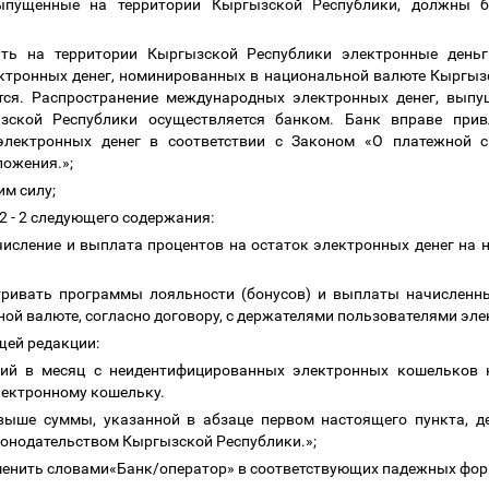
выпущенные на территории Кыргызской Республики, должны
ать на территории Кыргызской Республики электронные деньг
тронных денег, номинированных в национальной валюте Кыргызс
тся. Распространение международных электронных денег, вып
ызской Республики осуществляется банком. Банк вправе прив
электронных денег в соответствии с Законом «О платежной с
ложения.»;
им силу;
22 - 2 следующего содержания:
ачисление и выплата процентов на остаток электронных денег н
атривать программы лояльности (бонусов) и выплаты начисленн
ой валюте, согласно договору, с держателями пользователями эл
ющей редакции:
ий в месяц с неидентифицированных электронных кошельков 
лектронному кошельку.
выше суммы, указанной в абзаце первом настоящего пункта, 
конодательством Кыргызской Республики.»;
заменить словами«Банк/оператор» в соответствующих падежных фо