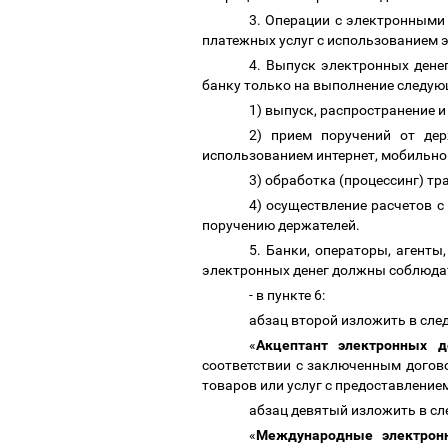
3. Операции с электронными
платежных услуг с использованием 
4. Выпуск электронных дене
банку только на выполнение следую
1) выпуск, распространение 
2) прием поручений от дер
использованием интернет, мобильной
3) обработка (процессинг) т
4) осуществление расчетов 
поручению держателей.
5. Банки, операторы, агент
электронных денег должны соблюда
- в пункте 6:
абзац второй изложить в сл
«
Акцептант электронных де
соответствии с заключенным догов
товаров или услуг с предоставлени
абзац девятый изложить в с
«
Международные электро