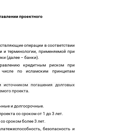
тавлении проектного
ествляющие операции в соответствии
и и терминологии, применяемой при
ики (далее
–
банки).
правлению кредитным риском при
м числе по иcламским принципам
м источником погашения долговых
емого проекта
.
очные и долгосрочные.
роекта со сроком от 1 до 3 лет.
со сроком более 3 лет.
платежеспособность, безопасность и