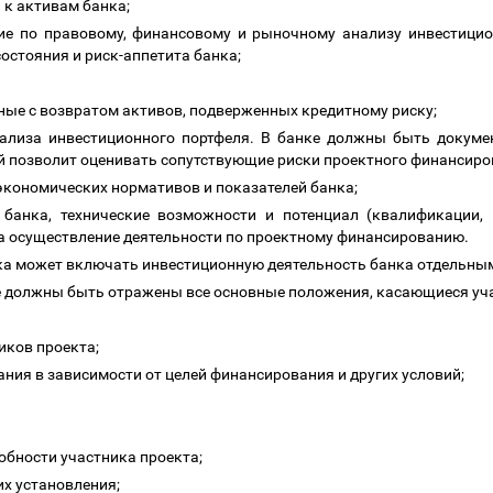
 к активам банка;
ие по правовому, финансовому и рыночному анализу инвестици
остояния и риск-аппетита банка;
ные с возвратом активов, подверженных кредитному риску;
нализа инвестиционного портфеля. В банке должны быть докум
й позволит оценивать сопутствующие риски проектного финансиро
экономических нормативов и показателей банка;
 банка, технические возможности и потенциал (квалификации,
за осуществление деятельности по проектному финансированию.
анка может включать инвестиционную деятельность банка отдельн
ке должны быть отражены все основные положения, касающиеся уч
иков проекта;
ания в зависимости от целей финансирования и других условий;
собности участника проекта;
их установления;