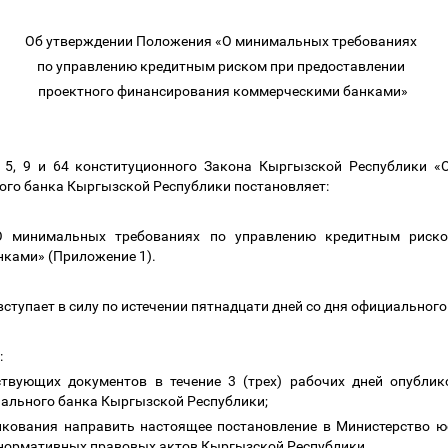
Об утверждении Положения «О минимальных требованиях
по управлению кредитным риском при предоставлении
проектного финансирования коммерческими банками»
и 5, 9 и 64 конституционного Закона Кыргызской Республики 
ого банка Кыргызской Республики постановляет:
О минимальных требованиях по управлению кредитным риско
ками» (Приложение 1).
вступает в силу по истечении пятнадцати дней со дня официальног
:
ствующих документов в течение 3 (трех) рабочих дней опубли
нального банка Кыргызской Республики;
икования направить настоящее постановление в Министерство 
 нормативных правовых актов Кыргызской Республики.