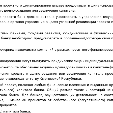
ия проектного финансирования вправе предоставлять финансирова
 с целью создания или увеличения капитала.
л проекта банк должен активно участвовать в управлении текущ
уровне органов управления в целях успешной реализации проекта
угими банками, фондами развития, юридическими и физически
 банку необходимо предусмотреть в соглашении/договоре свои 
дочерних и зависимых компаний в рамках проектного финансирован
ансирования могут выступать юридические лица и индивидуальны
может быть обеспечено акциями и/или долей участия в капитале 
вления кредита с целью создания или увеличения капитала про
ласно законодательству Кыргызской Республики.
ый проект, включая любые финансовые вложения и выданные кр
лятивного) капитала банка. Общий размер таких инвестиций не
тала банка.
Для банков, осуществляющих деятельность в соот
ния,
–
менее 30 процентов от собственного (регулятивного) ка
 процентов
о) капитала банка.