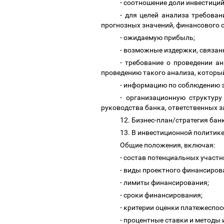
- соотношение доли инвестиций
-
для целей анализа требован
прогнозных значений, финансового с
- ожидаемую прибыль;
- возможные издержки, связан
- требование о проведении а
проведению такого анализа, которы
- информацию по соблюдению 
- организационную структуру
руководства банка, ответственных 
12. Бизнес-план/стратегия б
13. В инвестиционной полити
Общие положения, включая:
- состав потенциальных участн
- виды проектного финансиров
- лимиты финансирования;
- сроки финансирования;
- критерии оценки платежеспо
- процентные ставки и методы 