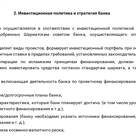
2. Инвестиционная политика и стратегия банка
е осуществляется в соответствии с инвестиционной политикой 
обренных Шариатским советом банка, осуществляющего о
деляет виды проектов, формирует инвестиционный портфель при 
ентные ставки в пределах требований, установленных законодате
перации по исламским принципам финансирования, должен 
лено инвестировать средства согласно стандартам шариата, а т
, включающая деятельность банка по проектному финансирован
ые/долгосрочные планы банка;
арактеристики, которые банк планирует достичь (в том числе у
ектного финансирования и т.д.);
ирования (банку необходимо указать источники финансирования, 
ние и т. д.);
лиза косвенно-валютного риска;