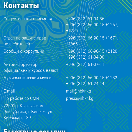
Контакты
Общественная приемная
+996 (312) 61-04-86
+996 (312) 66-90-15 +1257,
+1256
Отдел по защите прав
+996 (312) 66-90-15 +1671,
потребителей
+1666
Сообщи о коррупции
+996 (312) 66-90-15 +2120
+996 (312) 61-04-00
Автоинформатор
+996 (312) 61-07-11
официальных курсов валют
Нумизматический музей
+996 (312) 66-90-15 +1232
+996 (312) 61-24-14
E-mail
mail@nbkr.kg
По работе со СМИ
press@nbkr.kg
720010, Кыргызская
Республика, г.Бишкек, ул.
Киевская, 189