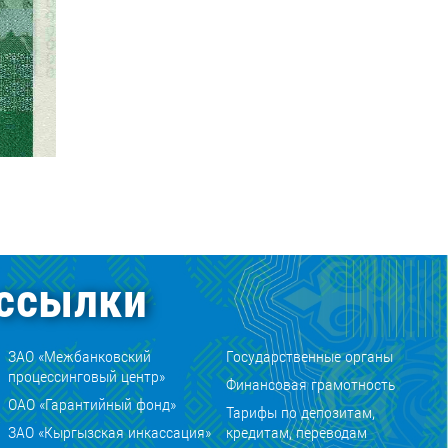
ссылки
ЗАО «Межбанковский
Государственные органы
процессинговый центр»
Финансовая грамотность
ОАО «Гарантийный фонд»
Тарифы по депозитам,
ЗАО «Кыргызская инкассация»
кредитам, переводам