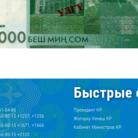
Быстрые 
61-04-86
Президент КР
66-90-15 +1257, +1256
Жогорку Кенеш КР
66-90-15 +1671, +1666
Кабинет Министров КР
66-90-15 +2120