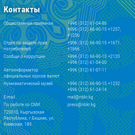
Контакты
Общественная приемная
+996 (312) 61-04-86
+996 (312) 66-90-15 +1257,
+1256
Отдел по защите прав
+996 (312) 66-90-15 +1671,
потребителей
+1666
Сообщи о коррупции
+996 (312) 66-90-15 +2120
+996 (312) 61-04-00
Автоинформатор
+996 (312) 61-07-11
официальных курсов валют
Нумизматический музей
+996 (312) 66-90-15 +1232
+996 (312) 61-24-14
E-mail
mail@nbkr.kg
По работе со СМИ
press@nbkr.kg
720010, Кыргызская
Республика, г.Бишкек, ул.
Киевская, 189