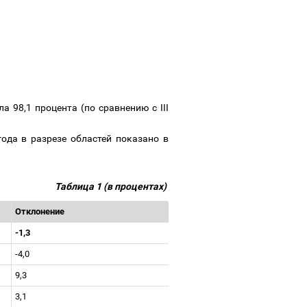
а 98,1 процента (по сравнению с III
года в разрезе областей показано в
Таблица 1 (в процентах)
Отклонение
-1,3
-4,0
9,3
3,1