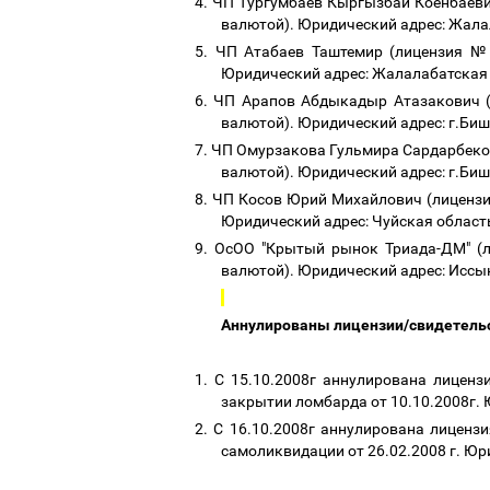
4.
ЧП Тургумбаев Кыргызбай Коенбаевич
валютой). Юридический адрес: Жалал
5.
ЧП Атабаев Таштемир (лицензия № 
Юридический адрес: Жалалабатская о
6.
ЧП Арапов Абдыкадыр Атазакович (л
валютой). Юридический адрес: г.Биш
7.
ЧП Омурзакова Гульмира Сардарбеков
валютой). Юридический адрес: г.Биш
8.
ЧП Косов Юрий Михайлович (лицензия
Юридический адрес: Чуйская область,
9.
ОсОО "Крытый рынок Триада-ДМ" (л
валютой). Юридический адрес: Иссыку
Аннулированы лицензии/свидетел
1.
С 15.10.2008г аннулирована лиценз
закрытии ломбарда от 10.10.2008г. Ю
2.
С 16.10.2008г аннулирована лицензи
самоликвидации от 26.02.2008 г. Юри