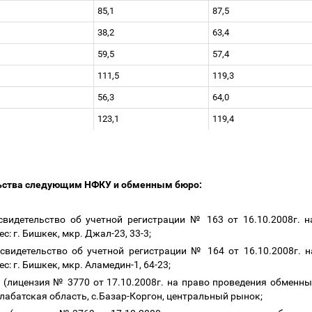
85,1
87,5
38,2
63,4
59,5
57,4
111,5
119,3
56,3
64,0
123,1
119,4
ьства следующим НФКУ и обменным бюро:
свидетельство об учетной регистрации № 163 от 16.10.2008г. 
: г. Бишкек, мкр. Джал-23, 33-3;
(свидетельство об учетной регистрации № 164 от 16.10.2008г. 
: г. Бишкек, мкр. Аламедин-1, 64-23;
лицензия № 3770 от 17.10.2008г. на право проведения обменны
лабатская область, с.Базар-Коргон, центральный рынок;