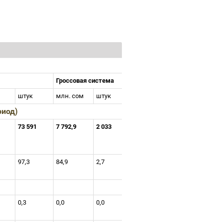
Гроссовая система
штук
млн. сом
штук
риод)
73 591
7 792,9
2 033
97,3
84,9
2,7
0,3
0,0
0,0