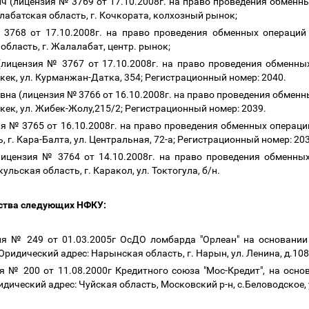
 (лицензия № 3769 от 17.10.2008г. на право проведения обменн
абатская область, г. Кочкората, колхозный рынок;
3768 от 17.10.2008г. на право проведения обменных операций
бласть, г. Жалалабат, центр. рынок;
ицензия № 3767 от 17.10.2008г. на право проведения обменны
кек, ул. Курманжан-Датка, 354; Регистрационный номер: 2040.
на (лицензия № 3766 от 16.10.2008г. на право проведения обменн
кек, ул. Жибек-Жолу,215/2; Регистрационный номер: 2039.
 № 3765 от 16.10.2008г. на право проведения обменных операци
 г. Кара-Балта, ул. Центральная, 72-а; Регистрационный номер: 20
ицензия № 3764 от 14.10.2008г. на право проведения обменных
льская область, г. Каракол, ул. Токтогула, б/н.
ьства следующих НФКУ:
ия № 249 от 01.03.2005г ОсДО ломбарда "Орлеан" на основании
ридический адрес: Нарынская область, г. Нарын, ул. Ленина, д.108
я № 200 от 11.08.2000г Кредитного союза "Мос-Кредит", на осн
дический адрес: Чуйская область, Московский р-н, с.Беловодское, 