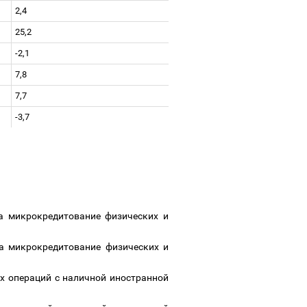
2,4
25,2
-2,1
7,8
7,7
-3,7
на микрокредитование физических и
на микрокредитование физических и
х операций с наличной иностранной