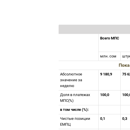
Всего МПС
млн. сом
шту
Пока
Абсолютное
9 180,9
75 
значение за
неделю
Доля в платежах
100,0
100
МПС(%)
в том числе (%):
Чистые позиции
0,1
0,3
ЕМПЦ