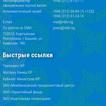
Автоинформатор
+996 (312) 61-07-11
официальных курсов валют
Нумизматический музей
+996 (312) 66-90-15 +1232
+996 (312) 61-24-14
E-mail
mail@nbkr.kg
По работе со СМИ
press@nbkr.kg
720010, Кыргызская
Республика, г.Бишкек, ул.
Киевская, 189
Быстрые ссылки
Президент КР
Жогорку Кенеш КР
Кабинет Министров КР
ЗАО «Межбанковский процессинговый центр»
ОАО «Гарантийный фонд»
ЗАО «Кыргызская инкассация»