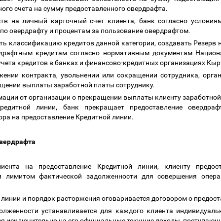
ного счета на сумму предоставленного овердрафта.
ств на личный карточный счет клиента, банк согласно условия
по овердрафту и процентам за пользование овердрафтом.
ть классификацию кредитов данной категории, создавать Резерв 
драфтным кредитам согласно нормативным документам Национа
 учета кредитов в банках и финансово-кредитных организациях Кы
жении контракта, увольнении или сокращении сотрудника, орган
ращении выплаты заработной платы сотруднику.
мации от организации о прекращении выплаты клиенту заработной
редитной линии, банк прекращает предоставление овердраф
ра на предоставление Кредитной линии.
овердрафта
лиента на предоставление Кредитной линии, клиенту предос
и лимитом фактической задолженности для совершения опера
й линии и порядок расторжения оговаривается договором о предос
долженности устанавливается для каждого клиента индивидуаль
я исключительно на его официальные текущие доходы, поступающи