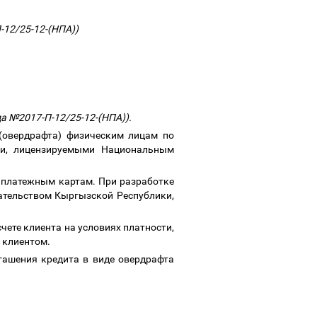
П-12/25-12-(НПА))
да №2017-П-12/25-12-(НПА)).
(овердрафта) физическим лицам по
ми, лицензируемыми Национальным
 платежным картам. При разработке
ательством Кыргызской Республики,
чете клиента на условиях платности,
и клиентом.
огашения кредита в виде овердрафта