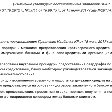
(
изменение утверждено постановлением Правления НБКР
 31.10.2012 г., №53/11 от 16.09.15 г., от 15 июня 2017 года №2017-
ствии с постановлением Правления Нацбанка КР от 15 июня 2017 го
т порядок и механизм предоставления краткосрочного кредита 
ммерческими банками и финансово-кредитными организация
азработаны внутренние процедуры предоставления овердрафта по
ном кредитовании, банку необходимо руководствоваться законод
ационального банка.
тся для восполнения временного недостатка денежных средств на с
фт предоставляется на основании договора, заключенного банком 
рок предоставления, процентная ставка, порядок получения и п
о и оговариваются договором между банком и клиентом.