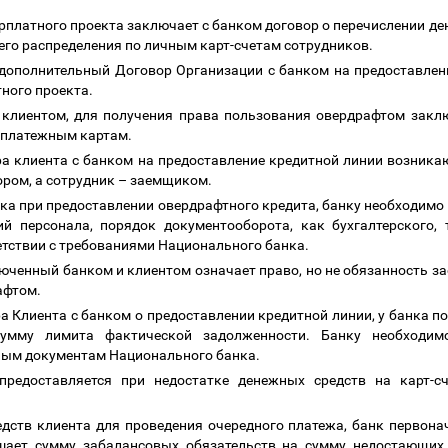
арплатного проекта заключает с банком договор о перечислении д
его распределения по личным карт-счетам сотрудников.
 дополнительный Договор Организации с банком на предоставлен
тного проекта.
 клиентом, для получения права пользования овердрафтом закл
о платежным картам.
ра клиента с банком на предоставление кредитной линии возник
ором, а сотрудник
–
заемщиком.
ска при предоставлении овердрафтного кредита, банку необходимо
й персонала, порядок документооборота, как бухгалтерского,
тствии с требованиями Национального банка.
люченный банком и клиентом означает право, но не обязанность 
афтом.
а Клиента с банком о предоставлении кредитной линии, у банка п
сумму лимита фактической задолженности. Банку необходим
ным документам Национального банка.
предоставляется при недостатке денежных средств на карт-с
едств клиента для проведения очередного платежа, банк первона
ьшает сумму забалансовых обязательств на сумму недостающих