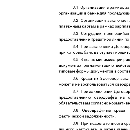
3.1. Организация в рамках з
организации в банке для последующ
3.2. Организация заключает
платежным картам в рамках зарпла
3.3. Сотрудник, являющийся
предоставление Кредитной линии п
3.4. При заключении Догово
при которых банк выступает кредит
3.5. В целях минимизации ри
документах регламентацию действи
типовые формы документов в соотве
3.6. Кредитный договор, зак
может и не воспользоваться овердр
3.7. При заключении Договор
предоставлению овердрафта на 
обязательствам согласно норматив
3.8. Овердрафтный кредит 
фактической задолженности.
3.9. При недостаточности ср
личного карт-счета, а затем умен