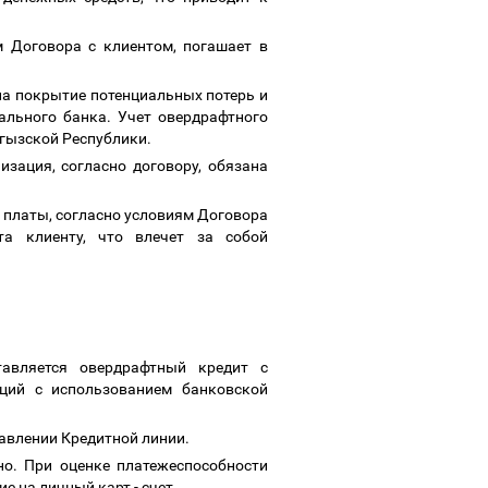
м Договора с клиентом, погашает в
на покрытие потенциальных потерь и
льного банка. Учет овердрафтного
ргызской Республики.
изация, согласно договору, обязана
 платы, согласно условиям Договора
та клиенту, что влечет за собой
тавляется овердрафтный кредит с
ций с использованием банковской
тавлении Кредитной линии.
но. При оценке платежеспособности
е на личный карт - счет.