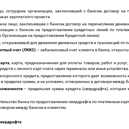
цо, сотрудник организации, заключивший с банком договор на 
мках зарплатного проекта.
ое лицо, заключившее с банком договор на перечисление денежн
низации с банком на предоставление кредитных линий по плат
р Организации на предоставление Кредитной линии).
, открываемый для движения денежных средств и транзакций по п
итный счет (ЛККС)
–
забалансовый счет клиента в банке, открытый
карта
, карта, предназначенная для оплаты товаров, работ и услуг
едств с личного карт-счета через терминалы или иные устройства
косрочного кредита,
предоставление которого дает возможность 
в пределах суммы, и на условиях, оговоренных в договоре между 
олженности
–
предельная сумма кредита (овердрафта), которая 
тельство банка по предоставлению овердрафта по платежным карт
оговором между банком и клиентом.
овердрафта