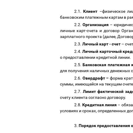
2.1.
Клиент
–
физическое ли
банковским платежным картам в ра
2.2.
Организация
–
юридическ
личные карт-счета и договор Орга
зарплатного проекта (далее, Догово
2.3.
Личный карт - счет
–
счет
2.4.
Личный карточный кред
о предоставлении кредитной линии.
2.5.
Банковская платежная 
для получения наличных денежных ср
2.6.
Овердрафт
–
форма крат
суммы, имеющейся на текущем счете 
2.7.
Лимит фактической зад
счету клиента согласно договору.
2.8.
Кредитная линия
–
обяза
условиях и сроках, определенных д
3.
Порядок предоставления 