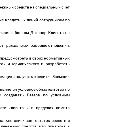
енежных средств на специальный счет
ие кредитных линий сотрудникам по
ючает с банком Договор Клиента на
ают гражданско-правовые отношения,
 предусмотреть в своих нормативных
 так и юридического и разработать
заемщика получать кредиты. Заемщик
оявляется условное обязательство по
о создавать Резерв по условным
чете клиента и в пределах лимита
чально списывает остаток средств с
 денежных средств, что приводит к