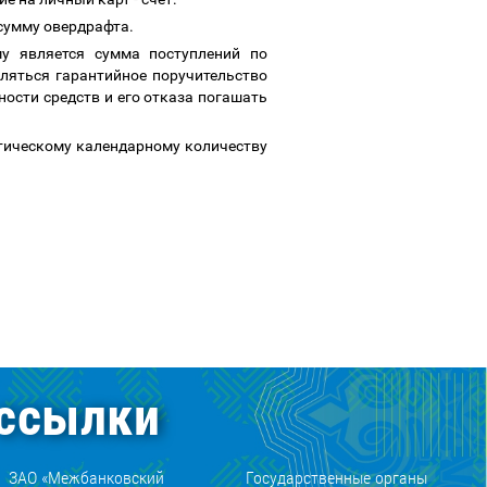
 сумму овердрафта.
у является сумма поступлений по
ляться гарантийное поручительство
ности средств и его отказа погашать
ктическому календарному количеству
ссылки
ЗАО «Межбанковский
Государственные органы