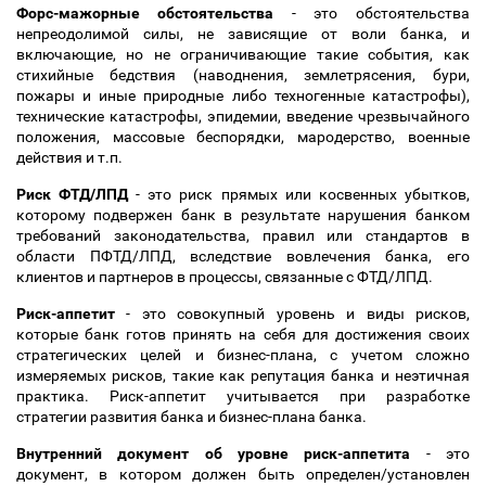
Форс-мажорные обстоятельства
- это обстоятельства
непреодолимой силы, не зависящие от воли банка, и
включающие, но не ограничивающие такие события, как
стихийные бедствия (наводнения, землетрясения, бури,
пожары и иные природные либо техногенные катастрофы),
технические катастрофы, эпидемии, введение чрезвычайного
положения, массовые беспорядки, мародерство, военные
действия и т.п.
Риск ФТД/ЛПД
- это риск прямых или косвенных убытков,
которому подвержен банк в результате нарушения банком
требований законодательства, правил или стандартов в
области ПФТД/ЛПД, вследствие вовлечения банка, его
клиентов и партнеров в процессы, связанные с ФТД/ЛПД.
Риск-аппетит
- это совокупный уровень и виды рисков,
которые банк готов принять на себя для достижения своих
стратегических целей и бизнес-плана, с учетом сложно
измеряемых рисков, такие как репутация банка и неэтичная
практика. Риск-аппетит учитывается при разработке
стратегии развития банка и бизнес-плана банка.
Внутренний документ об уровне риск-аппетита
- это
документ, в котором должен быть определен/установлен