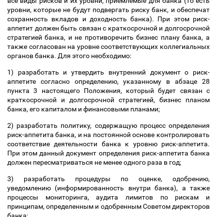
все виды рисков и их уровни, приемлемые для банка (то есть
уровни, которые не будут подвергать риску банк, и обеспечат
сохранность вкладов и доходность банка). При этом риск-
аппетит должен быть связан с краткосрочной и долгосрочной
стратегией банка, и не противоречить бизнес плану банка, а
также согласован на уровне соответствующих коллегиальных
органов банка. Для этого необходимо:
1) разработать и утвердить внутренний документ о риск-
аппетите согласно определению, указанному в абзаце 28
пункта 3 настоящего Положения, который будет связан с
краткосрочной и долгосрочной стратегией, бизнес планом
банка, его капиталом и финансовыми планами;
2) разработать политику, содержащую процесс определения
риск-аппетита банка, и на постоянной основе контролировать
соответствие деятельности банка к уровню риск-аппетита.
При этом данный документ определения риск-аппетита банка
должен пересматриваться не менее одного раза в год;
3) разработать процедуры по оценке, одобрению,
уведомлению (информированность внутри банка), а также
процессы мониторинга, аудита лимитов по рискам и
принципам, определенным и одобренным Советом директоров
банка;