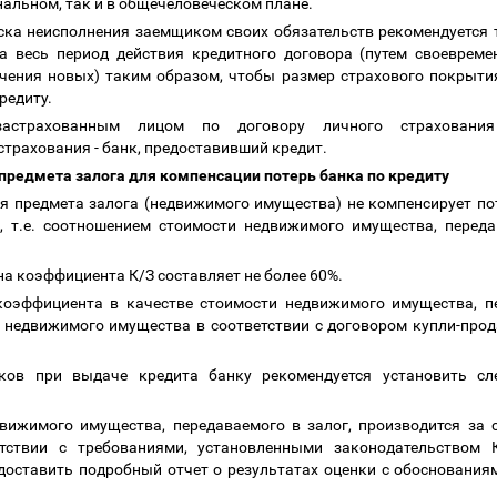
нальном, так и в общечеловеческом плане.
иска неисполнения заемщиком своих обязательств рекомендуется
а весь период действия кредитного договора (путем своеврем
чения новых) таким образом, чтобы размер страхового покрыти
редиту.
 застрахованным лицом по договору личного страхован
страхования - банк, предоставивший кредит.
 предмета залога для компенсации потерь банка по кредиту
ция предмета залога (недвижимого имущества) не компенсирует по
, т.е. соотношением стоимости недвижимого имущества, перед
на коэффициента К/З составляет не более 60%.
 коэффициента в качестве стоимости недвижимого имущества, пе
на недвижимого имущества
в соответствии с договором купли-про
сков при выдаче кредита
банку рекомендуется установить с
движимого имущества, передаваемого в залог, производится за
етствии с требованиями, установленными законодательством 
доставить подробный отчет о результатах оценки с обоснования