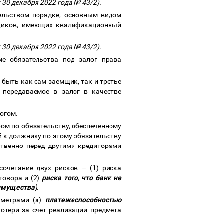
 30 декабря 2022 года № 43/2).
тельством порядке, основным видом
нщиков, имеющих квалификационный
 30 декабря 2022 года № 43/2).
е обязательства под залог права
 быть как сам заемщик, так и третье
передаваемое в залог в качестве
логом.
ром по обязательству, обеспеченному
й к должнику по этому обязательству
ственно перед другими кредиторами
 сочетание двух рисков
–
(1) риска
говора и (2)
риска того, что банк не
 имущества)
.
аметрами (а)
платежеспособностью
потери за счет реализации предмета