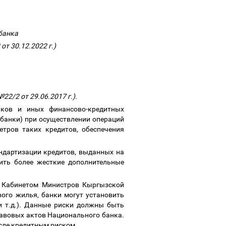
 банка
 от 30.12.2022 г.)
22/2 от 29.06.2017 г.).
нков и иных финансово-кредитных
банки) при осуществлении операций
етров таких кредитов
,
обеспечения
дартизации кредитов, выданных на
ить более жесткие дополнительные
х Кабинетом Министров Кыргызской
ого жилья, банки могут установить
и т.д.). Данные риски должны быть
равовых актов Национального банка.
исле кредитным риском.