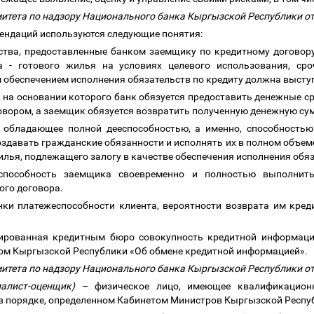
митета по надзору Национального банка Кыргызской Республики от
мендаций используются следующие понятия:
тва, предоставленные банком заемщику по кредитному договору
- готового жилья на условиях целевого использования, сроч
м обеспечением
исполнения обязательств
по кредиту должна высту
, на основании которого банк обязуется предоставить денежные с
овором, а заемщик обязуется возвратить полученную денежную су
, обладающее полной дееспособностью, а именно, способностью
здавать гражданские обязанности и исполнять их в полном объем
илья
, подлежащего залогу в качестве обеспечения исполнения обя
пособность заемщика своевременно и полностью выполнить
ого договора.
ки платежеспособности клиента, вероятности возврата им креди
ированная кредитным бюро совокупность кредитной информаци
ном Кыргызской Республики «Об обмене кредитной информацией».
митета по надзору Национального банка Кыргызской Республики от
алист-оценщик)
–
физическое лицо, имеющее квалификацион
в порядке, определенном Кабинетом Министров Кыргызской Респу