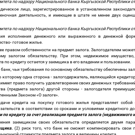
итета по надзору Национального банка Кыргызской Республики от
дическое лицо, зарегистрированное в установленном законода
оценочная деятельность, и имеющее в штате не менее двух оце
итета по надзору Национального банка Кыргызской Республики от
ния исполнения денежного или выраженного в денежной форм
ство- готовое жилье
.
ее правом собственности на предмет залога. Залогодателем может
му залогом обязательству.
При этом,
недвижимое имущество,
тв по кредиту
остается у заемщика в его владении и пользовании.
- банк, чьи требования по основному обязательству обеспечены за
по которому одна сторона - залогодержатель, являющийся кредито
 имеет право получить удовлетворение своих денежных требовани
ва (предмета залога) другой стороны - залогодателя преимуще
вленными Законом «О залоге».
ыдаче кредита на покупку готового жилья представляет собой
ательств в соответствии со сроками и условиями кредитного до
и по кредиту за счет реализации предмета залога (недвижимого
лнения заемщиком своих обязательств определяется двумя пар
мщика.
(2) риск того, что банк не сможет компенсировать свои 
рыночной стоимости предмета залога и величины кредита.