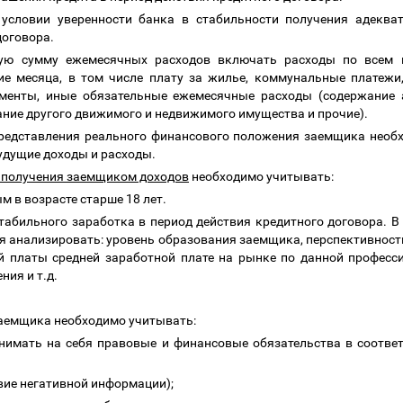
и условии уверенности банка в стабильности получения адеква
договора.
бщую сумму ежемесячных расходов включать расходы по всем 
е месяца, в том числе плату за жилье, коммунальные платежи,
именты,
иные обязательные ежемесячные расходы (содержание а
ание другого движимого и недвижимого имущества и прочие)
.
 представления реального финансового положения заемщика необ
будущие доходы и расходы.
 получения заемщиком доходов
необходимо учитывать:
м в возрасте старше 18 лет.
абильного заработка в период действия кредитного договора. В
 анализировать: уровень образования заемщика, перспективност
ой платы средней заработной плате на рынке по данной професс
ния и т.д.
заемщика необходимо учитывать:
имать на себя правовые и финансовые обязательства в соотве
вие негативной информации);