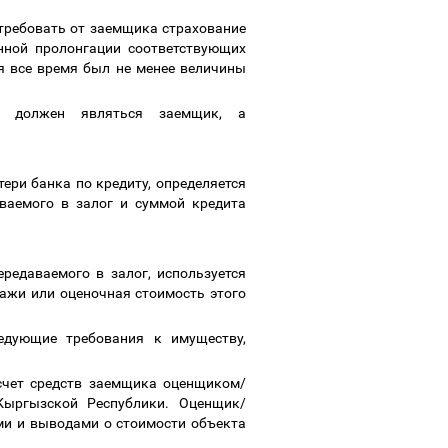
 требовать от заемщика страхование
енной пролонгации соответствующих
я все время был не менее величины
ия должен являться заемщик, а
тери банка по кредиту, определяется
аваемого в залог и суммой кредита
редаваемого в залог, используется
дажи
или оценочная стоимость этого
ледующие требования к имуществу,
 счет средств заемщика оценщиком/
Кыргызской Республики. Оценщик/
ми и выводами о стоимости объекта