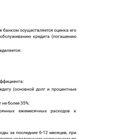
е банком осуществляется оценка его
 обслуживанию кредита (погашению
ределяется:
эффициента:
диту (основной долг и процентные
 не более 35%.
оянных ежемесячных расходов к
оды за последние 6-12 месяцев, при
вляются солидарными заемщиками по