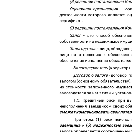
(В редакции постановления Ком
Оценочная организация
–
юри
деятельности которого является 
сертификат.
(В редакции постановления Ком
Залог
- это способ обеспече
собственности на недвижимое имуще
Залогодатель
- лицо, обладающ
лицо по отношению к обеспеченно
обеспечения исполнения обязательс
З
алогодержатель
(кредитор) 
Договор о залоге -
договор, 
залогом (основному обязательству),
из стоимости заложенного имущест
залогодателя за изъятиями, устано
1.5. Кредитный риск при в
неисполнения заемщиком своих обяз
сможет компенсировать свои потер
При этом, (1) риск неиспо
заемщика
и (б)
надежностью зае
залога определяется соотношением 