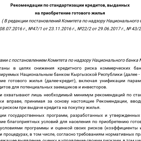
Рекомендации по стандартизации
кредитов, выданных
на приобретение готового жилья
( В редакции постановлений Комитета по надзору Национального
8.07.2016 г., №47/1 от 23.11.2016 г., №22/2 от 29.06.2017 г., № 43/2
твии с постановлением Комитета по надзору Национального банка №
отаны
в целях снижения кредитного риска коммерческих ба
улируемых Национальным банком Кыргызской Республики (далее - 
ие готового жилья (далее-кредит)
, включая
унификации парам
дитов
для потенциальных заемщиков и инвесторов.
ии охватывают лишь необходимый минимум рекомендаций по стан
нки вправе, принимая за основу настоящие Рекомендации, ввод
 риском при выдаче кредита на покупку жилья.
ции государственных программ, разработанных и утвержденны
ние благоприятных условий для населения по приобретению готов
 условиями программы и оценкой своих рисков (коэффициенты 
и процедурах, в том числе, согласно требованиям нормативных п
лежащее выявление, оценку и управление своими рисками, в том ч