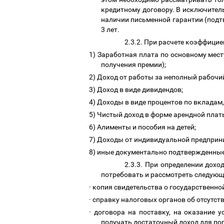
кредитному договору. В исключител
наличии письменной гарантии (подт
3 лет.
2.3.2. При расчете коэффиц
1)
Заработная плата по основному мест
получения премии);
2)
Доход от работы за неполный рабочий
3)
Доход в виде дивидендов;
4)
Доходы в виде процентов по вкладам
5)
Чистый доход в форме арендной плат
6)
Алименты и пособия на детей;
7)
Доходы от
индивидуальной предприни
8)
иные документально подтвержденны
2.3.3. При определении дох
потребовать и рассмотреть следую
·
копия свидетельства о государственной
·
справку налоговых органов об отсутст
·
договора на поставку, на оказание 
получать достаточный доход для по