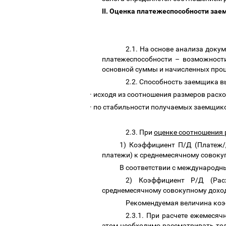
II. Оценка платежеспособности за
2.1. На основе анализа док
платежеспособности
–
возможности
основной суммы и начисленных проц
2.2. Способность заемщика в
·
исходя из соотношения размеров расх
·
по стабильности получаемых заемщик
2.3. При
оценке соотношения 
1) Коэффициент П/Д (Платеж/
платежи) к
среднемесячному совок
В соответствии с международн
2) Коэффициент Р/Д (Рас
среднемесячному совокупному доход
Рекомендуемая величина коэ
2.3.1. При расчете ежемеся
этом необходимо рассматривать то