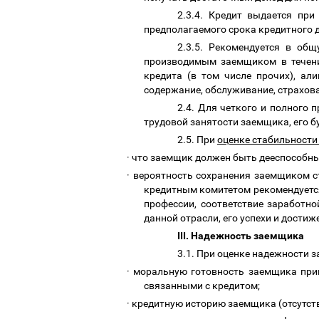
2.3.4. Кредит выдается пр
предполагаемого срока кредитного 
2.3.5. Рекомендуется в о
производимым заемщиком в течени
кредита (в том числе прочих), ал
содержание, обслуживание, страхов
2.4. Для четкого и полного
трудовой занятости заемщика, его 
2.5. При
оценке стабильности
·
что заемщик должен быть дееспособны
·
вероятность сохранения заемщиком ст
кредитным комитетом рекомендуется
профессии, соответствие заработн
данной отрасли, его успехи и достиже
III. Надежность заемщика
3.1. При оценке надежности 
·
моральную готовность заемщика прин
связанными с кредитом;
·
кредитную историю заемщика (отсутст