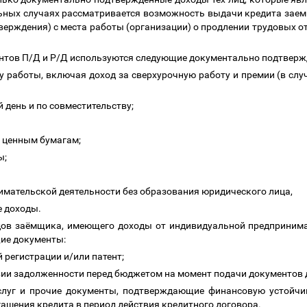
ьных случаях рассматривается возможность выдачи кредита заемщ
верждения) с места работы (организации) о продлении трудовых о
иентов П/Д и Р/Д используются следующие документально подтвер
у работы, включая доход за сверхурочную работу и премии (в слу
 день и по совместительству;
, ценным бумагам;
ы;
мательской деятельности без образования юридического лица,
е доходы.
одов заёмщика, имеющего доходы от индивидуальной предпринима
щие документы:
 регистрации и/или патент;
вии задолженности перед бюджетом на момент подачи документов 
услуг и прочие документы, подтверждающие финансовую устойч
гашения кредита в период действия кредитного договора.