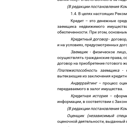
(В редакции постановления Ко
1.4. В целях настоящих Реко
Кредит
–
это денежные средс
заемщика недвижимого имущества 
обеспеченности. При этом, основны
Кредитный договор
- договор
и на условиях, предусмотренных дог
Заемщик
- физическое лицо
осуществлять гражданские права, со
договор на приобретение
готового ж
Платежеспособность
заемщика
- с
вытекающие из заключения кредитн
Андеррайтинг
–
процесс оцен
передаваемого в залог имущества.
Кредитная история
–
сформ
информации, в соответствии с Зако
(В редакции постановления Ко
Оценщик (независимый специ
оценочной деятельности, выданный 