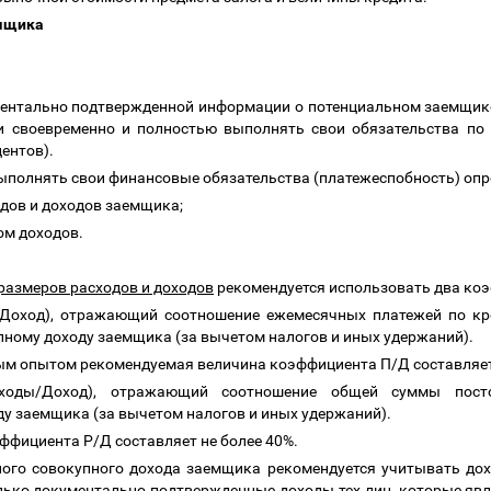
емщика
ументально подтвержденной информации о потенциальном заемщик
 своевременно и полностью выполнять свои обязательства по
ентов).
ыполнять свои финансовые обязательства (платежеспобность) оп
одов и доходов заемщика;
ом доходов.
размеров расходов и доходов
рекомендуется использовать два ко
Доход), отражающий соотношение ежемесячных платежей по кре
упному
доходу заемщика
(за вычетом налогов и иных удержаний).
ым опытом рекомендуемая величина коэффициента П/Д составляет
ходы/Доход), отражающий соотношение общей суммы пост
у заемщика (за вычетом налогов и иных удержаний).
ффициента Р/Д составляет не более 40%.
чного совокупного дохода заемщика рекомендуется учитывать дох
лько документально подтвержденные доходы тех лиц, которые я