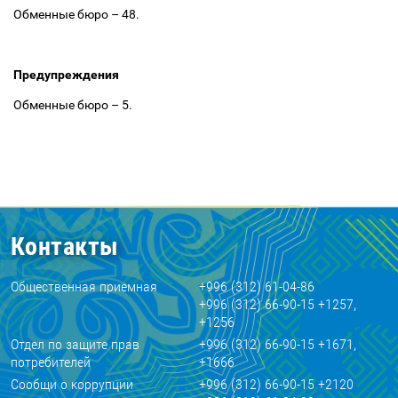
Обменные бюро
–
48.
Предупреждения
Обменные бюро
–
5.
Контакты
Общественная приемная
+996 (312) 61-04-86
+996 (312) 66-90-15 +1257,
+1256
Отдел по защите прав
+996 (312) 66-90-15 +1671,
потребителей
+1666
Сообщи о коррупции
+996 (312) 66-90-15 +2120