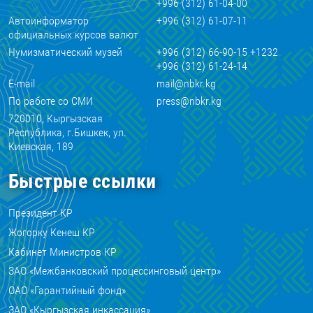
+996 (312) 61-04-00
Автоинформатор
+996 (312) 61-07-11
официальных курсов валют
Нумизматический музей
+996 (312) 66-90-15 +1232
+996 (312) 61-24-14
E-mail
mail@nbkr.kg
По работе со СМИ
press@nbkr.kg
720010, Кыргызская
Республика, г.Бишкек, ул.
Киевская, 189
Быстрые ссылки
Президент КР
Жогорку Кенеш КР
Кабинет Министров КР
ЗАО «Межбанковский процессинговый центр»
ОАО «Гарантийный фонд»
ЗАО «Кыргызская инкассация»