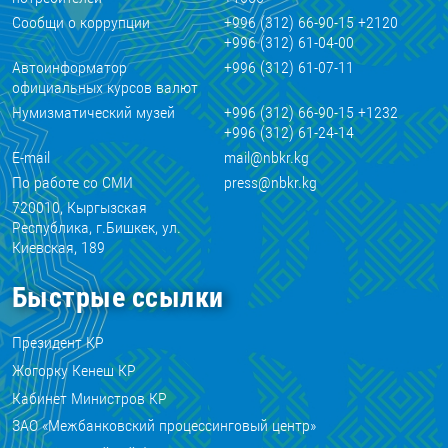
Сообщи о коррупции
+996 (312) 66-90-15 +2120
+996 (312) 61-04-00
Автоинформатор
+996 (312) 61-07-11
официальных курсов валют
Нумизматический музей
+996 (312) 66-90-15 +1232
+996 (312) 61-24-14
E-mail
mail@nbkr.kg
По работе со СМИ
press@nbkr.kg
720010, Кыргызская
Республика, г.Бишкек, ул.
Киевская, 189
Быстрые ссылки
Президент КР
Жогорку Кенеш КР
Кабинет Министров КР
ЗАО «Межбанковский процессинговый центр»